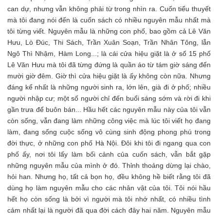
can dự, nhưng vẫn không phải từ trong nhìn ra. Cuốn tiểu thuyết
mà tôi đang nói đến là cuốn sách có nhiều nguyên mẫu nhất mà
tôi từng viết. Nguyên mẫu là những con phố, bao gồm cả Lê Văn
Hưu, Lò Đúc, Thi Sách, Trần Xuân Soạn, Trần Nhân Tông, lẫn
Ngô Thì Nhậm, Hàm Long...; là cái cửa hiệu giặt là ở số 15 phố
Lê Văn Hưu mà tôi đã từng đứng là quần áo từ tám giờ sáng đến
mười giờ đêm. Giờ thì cửa hiệu giặt là ấy không còn nữa. Nhưng
đáng kể nhất là những người sinh ra, lớn lên, già đi ở phố; nhiều
người nhập cư; một số người chỉ đến buổi sáng sớm và rời đi khi
gần trưa để buôn bán... Hầu hết các nguyên mẫu này của tôi vẫn
còn sống, vẫn đang làm những công việc mà lúc tôi viết họ đang
làm, đang sống cuộc sống vô cùng sinh động phong phú trong
đời thực, ở những con phố Hà Nội. Đôi khi tôi đi ngang qua con
phố ấy, nơi tôi lấy làm bối cảnh của cuốn sách, vẫn bắt gặp
những nguyên mẫu của mình ở đó. Thỉnh thoảng dừng lại chào,
hỏi han. Nhưng họ, tất cả bọn họ, đều không hề biết rằng tôi đã
dùng họ làm nguyên mẫu cho các nhân vật của tôi. Tôi nói hầu
hết họ còn sống là bởi vì người mà tôi nhớ nhất, có nhiều tình
cảm nhất lại là người đã qua đời cách đây hai năm. Nguyên mẫu