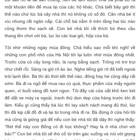
một khoản tiền để mua lại của các hộ khác. Chả biết bây giờ thì
thế nào chứ lúc bà xây nhà thì nó không có sổ đỏ. Căn nhà bé tí
xíu nhưng rất ngăn nắp. Cái chỗ bà nằm ở trên tầng hai lúc nào
cũng thơm tho sạch sẽ. Con bé nhà tôi rất thích bò theo cầu
thang lên chơi với bà, lục lọi các loại giỏ, hộp của bà.
Tôi nhớ những ngày mùa đông. Chả hiểu sao mỗi khi nghĩ về
những con phố nhỏ của Hà Nội tôi lại luôn nhớ mùa đông nhất.
Trước cửa có cây long não, lá rụng bằng sạch. Trông nó trơ trụi
như chết rồi. Sáng ra gió rít ào ào. Nghe tiếng gió rít đã biết ngoài
trời lạnh lắm. Bà thì dù thời tiết thế nào, đông hay hè cũng dậy rất
sớm. Bà đi ra ngõ để mua rau củ quả, thực phẩm của mấy người
quen, vì buổi sáng đồ tươi ngon. Tôi đẩy cái cửa sắt khô ken két
để dắt xe máy ra ngoài, tranh thủ dọn dẹp cửa hàng trước khi đi
làm. Kiểu gì cũng thấy bà lúc thì tay xách nách mang đủ thứ, lúc
thì đã kịp cất đồ đi và lại từ trong nhà đi ra. Bà đứng ở cửa hỏi tôi
mà cũng là gióng giả để nếu con bé nhà tôi đã dậy thì nghe thấy:
“Rét thế này con Bống có đi học không? Hay là ở nhà chơi với
bác?” Con bé nhà tôi sẽ thò cổ từ trên gác xuống và nói với giọng