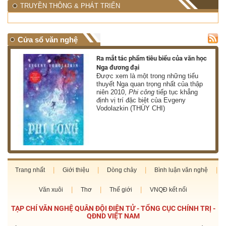
TRUYỀN THÔNG & PHÁT TRIỂN
Cửa sổ văn nghệ
nh
Ra mắt tác phẩm tiêu biểu của văn học
Nga đương đại
g
Được xem là một trong những tiểu
thuyết Nga quan trọng nhất của thập
niên 2010,
Phi công
tiếp tục khẳng
định vị trí đặc biệt của Evgeny
Vodolazkin (THÙY CHI)
Trang nhất
Giới thiệu
Dòng chảy
Bình luận văn nghệ
Văn xuôi
Thơ
Thế giới
VNQĐ kết nối
TẠP CHÍ VĂN NGHỆ QUÂN ĐỘI ĐIỆN TỬ - TỔNG CỤC CHÍNH TRỊ -
QĐND VIỆT NAM