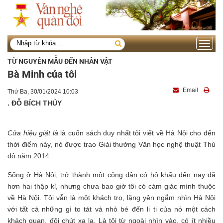
Toggle
navigati
TỪ NGUYÊN MẪU ĐẾN NHÂN VẬT
Bà Minh của tôi
Email
Thứ Ba, 30/01/2024 10:03
. ĐỖ BÍCH THÚY
Cửa hiệu giặt là
là cuốn sách duy nhất tôi viết về Hà Nội cho đến
thời điểm này, nó được trao Giải thưởng Văn học nghệ thuật Thủ
đô năm 2014.
Sống ở Hà Nội, trở thành một công dân có hộ khẩu đến nay đã
hơn hai thập kỉ, nhưng chưa bao giờ tôi có cảm giác mình thuộc
về Hà Nội. Tôi vẫn là một khách trọ, lặng yên ngắm nhìn Hà Nội
với tất cả những gì to tát và nhỏ bé đến li ti của nó một cách
khách quan, đôi chút xa lạ. Là tôi từ ngoài nhìn vào, có ít nhiều