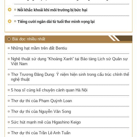
Nỗi khắc khoải khi môi trường bị bức hại
Tiếng cười ngân dài từ tuổi thơ mình vọng lại
Bài đọc nhiều nhất
Những hạt mầm trên đất Bentiu
Nghệ thuật sử dụng “Khoảng Xanh” tại Bảo tàng Lịch sử Quân sự
Việt Nam
Thơ Trương Đăng Dung: Ý niệm hiện sinh trong cấu trúc chỉnh thể
nghệ thuật
5 hoạ sĩ cùng kể chuyện cảnh quan Hà Nội
Thơ dự thi của Phạm Quỳnh Loan
Thơ dự thi của Nguyễn Văn Song
Sức hút mạnh mẽ của Higashino Keigo
Thơ dự thi của Trần Lê Anh Tuấn