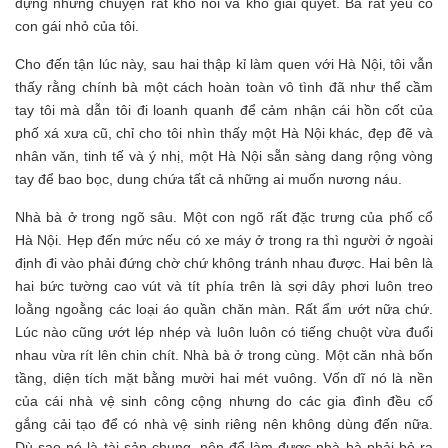
đựng những chuyện rất khó nói và khó giải quyết. Bà rất yêu cô
con gái nhỏ của tôi.
Cho đến tận lúc này, sau hai thập kỉ làm quen với Hà Nội, tôi vẫn
thấy rằng chính bà một cách hoàn toàn vô tình đã như thể cầm
tay tôi mà dẫn tôi đi loanh quanh để cảm nhận cái hồn cốt của
phố xá xưa cũ, chỉ cho tôi nhìn thấy một Hà Nội khác, đẹp đẽ và
nhân văn, tinh tế và ý nhị, một Hà Nội sẵn sàng dang rộng vòng
tay để bao bọc, dung chứa tất cả những ai muốn nương náu.
Nhà bà ở trong ngõ sâu. Một con ngõ rất đặc trưng của phố cổ
Hà Nội. Hẹp đến mức nếu có xe máy ở trong ra thì người ở ngoài
định đi vào phải đứng chờ chứ không tránh nhau được. Hai bên là
hai bức tường cao vút và tít phía trên là sợi dây phơi luôn treo
loằng ngoằng các loại áo quần chăn màn. Rất ẩm ướt nữa chứ.
Lúc nào cũng ướt lép nhép và luôn luôn có tiếng chuột vừa đuổi
nhau vừa rít lên chin chít. Nhà bà ở trong cùng. Một căn nhà bốn
tầng, diện tích mặt bằng mười hai mét vuông. Vốn dĩ nó là nền
của cái nhà vệ sinh công cộng nhưng do các gia đình đều cố
gắng cải tạo để có nhà vệ sinh riêng nên không dùng đến nữa.
Dù sao nó là tài sản chung, nên để làm được nhà bà phải bỏ ra