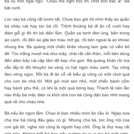
bà cụ non ngái ngủ: “Cháu mà nghỉ học thì chết đòn bác ạ!” Bà
bật cười.
Lúc nào bà cũng rất tươm tất. Chưa bao giờ tôi nhìn thấy áo quần
bà nhàu nát hay tóc bà rối. Thỉnh thoảng bà đi ăn cỗ cưới hay
đám giỗ gì đó thì bà diện lắm. Quần sa tanh đen óng, bên trong
áo cánh, rồi đến áo gile len màu mỡ gà, rồi bên ngoài là áo khoác
nhung the. Bà quàng một chiếc khăn nhung tam giác có viền bô
đê. Tóc trắng mượt mà như mây, chải rất cẩn thận, mỗi bên dùng
đến dăm bảy cái cặp tăm để kẹp cho gọn. Bà quàng khăn rồi mà
vẫn lấp ló đôi khuyên tai vàng có hạt ngọc màu xanh. Tay cũng
đeo vòng ngọc. Rồi bà đi ăn cỗ về kiểu gì cũng có một chút quà
cho con bé nhà tôi. Một gói mứt sen nhỏ, một chiếc bánh cốm
hay bánh phu thê, có khi là một quả bóng bay. Thành lệ nên lần
nào thấy bà mặc diện ra khỏi nhà con bé cũng dặn bác nhớ mang
quà về cho cháu nhé.
Bà nấu ăn ngon lắm. Chao ôi bao nhiêu món ăn cầu kì. Ngày xưa
cha mẹ bà cũng đâu giàu có gì. Nhưng cha bà, tức ông nội của
con gái tôi, nghe nói cũng là người hay chữ. Ông là thợ may rất
giỏi nữa. Không biết bà học nấu nướng từ ai vì mẹ bà mất sớm.