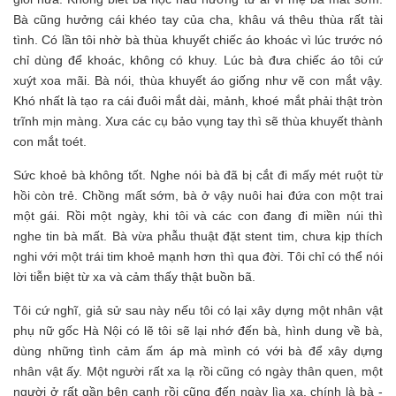
Bà cũng hưởng cái khéo tay của cha, khâu vá thêu thùa rất tài
tình. Có lần tôi nhờ bà thùa khuyết chiếc áo khoác vì lúc trước nó
chỉ dùng để khoác, không có khuy. Lúc bà đưa chiếc áo tôi cứ
xuýt xoa mãi. Bà nói, thùa khuyết áo giống như vẽ con mắt vậy.
Khó nhất là tạo ra cái đuôi mắt dài, mảnh, khoé mắt phải thật tròn
trĩnh mịn màng. Xưa các cụ bảo vụng tay thì sẽ thùa khuyết thành
con mắt toét.
Sức khoẻ bà không tốt. Nghe nói bà đã bị cắt đi mấy mét ruột từ
hồi còn trẻ. Chồng mất sớm, bà ở vậy nuôi hai đứa con một trai
một gái. Rồi một ngày, khi tôi và các con đang đi miền núi thì
nghe tin bà mất. Bà vừa phẫu thuật đặt stent tim, chưa kịp thích
nghi với một trái tim khoẻ mạnh hơn thì qua đời. Tôi chỉ có thể nói
lời tiễn biệt từ xa và cảm thấy thật buồn bã.
Tôi cứ nghĩ, giả sử sau này nếu tôi có lại xây dựng một nhân vật
phụ nữ gốc Hà Nội có lẽ tôi sẽ lại nhớ đến bà, hình dung về bà,
dùng những tình cảm ấm áp mà mình có với bà để xây dựng
nhân vật ấy. Một người rất xa lạ rồi cũng có ngày thân quen, một
người ở rất gần bên cạnh rồi cũng đến ngày lìa xa, chính là bà -