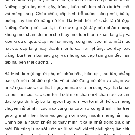
Những ngón tay nhỏ, gầy, trắng, luồn mũi kim nhỏ xíu trên mặt
vải mỏng tang. Chốc chốc, cặp kính trễ xuống sống mũi, bà lại
buông tay kim để nâng nó lên. Bà Minh hồi trẻ chắc là rất đẹp.
Những đường nét còn lại trên gương mặt đầy nếp nhăn nhưng
không một chấm đồi mồi cho thấy một tuổi thanh xuân lộng lẫy và
kiêu kì đã đi qua. Cặp môi hơi mỏng, sống mũi cao, nhỏ, mắt màu
hạt dẻ, cặp lông mày thanh mảnh, cái trán phẳng, tóc dày, bạc
trắng, búi thành búi sau gáy, và những cái cặp tăm găm đều tăm
tắp hai bên thái dương…”
Bà Minh là một người phụ nữ phúc hậu, hiền dịu, tảo tần, chẳng
bao giờ nói một điều gì xấu về ai chứ đừng nói đến va chạm với
ai. Ở ngoài cuộc đời thật, nguyên mẫu của tôi cũng vậy. Bà là bác
cả bên nội của các con tôi. Từ khi tôi chân ướt chân ráo về làm
dâu ở gia đình ấy bà là người hay rủ rỉ với tôi nhất, kể cả những
chuyện rất tế nhị. Lúc nào cũng nụ cười vô cùng thanh nhã trên
gương mặt nhẹ nhõm và giọng nói mỏng mảnh nhưng ấm áp.
Chính bà là người khiến tôi thấy mình ít xa lạ nhất trong gia đình
mới. Bà cũng là người luôn an ủi tôi mỗi khi tôi phải gồng lên chịu