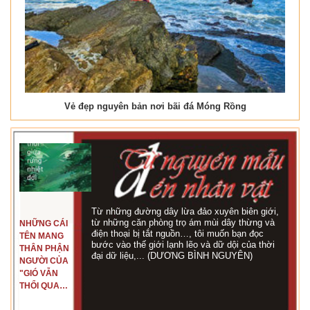
Vẻ đẹp nguyên bản nơi bãi đá Móng Rồng
Từ những đường dây lừa đảo xuyên biên giới,
từ những căn phòng trọ ám mùi dây thừng và
NHỮNG CÁI
điện thoại bị tắt nguồn…, tôi muốn bạn đọc
TÊN MANG
bước vào thế giới lạnh lẽo và dữ dội của thời
THÂN PHẬN
đại dữ liệu,... (DƯƠNG BÌNH NGUYÊN)
NGƯỜI CỦA
"GIÓ VẪN
THỔI QUA
RỪNG