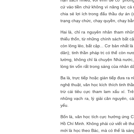
nạn sách nhiễu, vòi vĩnh để có “phon
cứ vào tiền chứ không vì năng lực cá 
chia sẻ lợi ích trong đấu thầu dự án (đ
trạng chạy chức, chạy quyền, chạy bằn
Hai là, chỉ ra nguyên nhân tham nhũ
thiếu thốn, từ những chính sách bất cập
còn lỏng lẻo, bất cập... Cơ bản nhất l
dân); tinh thần pháp trị có thể còn n
lường, không chỉ là chuyện Nhà nước
lòng tin vốn rất trong sáng của nhân 
Ba là, trực tiếp hoặc gián tiếp đưa r
nghệ thuật, văn học kích thích tinh th
trừ cái tiêu cực tham lam xấu xí. T
nhũng vạch ra, lý giải căn nguyên, cá
yếu.
Bốn là, văn học tích cực hưởng ứng 
Hồ Chí Minh. Không phải cứ viết về t
mới là học theo Bác, mà có thể là sá