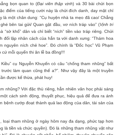
hẳng bọn quan to (
Đại viên thập vịnh
) và 30 bài chửi bọn
Đặc điểm của tiếng cười này là chửi đích danh, day mặt chỉ
Đây là một chân dung: “Cụ huyện nhà ta mẹo đã cao/ Chẳng
 ghé bên tai gửi/ Quan gật đầu, vơ ních tráp vào” (
Vịnh tri
à “sờ khố” dân và chỉ biết “ních” tiền vào tráp riêng. Chửi
h đối lập nhân cách của hắn ta với danh xưng: “Thám hoa
am nguyên ních chẻ hoe”. Đó chính là “Đốc học” Vũ Phạm
 cứ mỗi quyển thi ăn lễ ba đồng!!!
h Kiều” cụ Nguyễn Khuyến có câu “chống tham nhũng” bất
i trước làm quan cũng thế a?”. Như vậy đây là một truyền
cần được kế thừa, phát huy!
m nhũng? Với đặc thù riêng, hẳn nhiên văn học phải sáng
một cách sinh động, thuyết phục, hiệu quả để đưa ra ánh
căn bệnh cướp đoạt thành quả lao động của dân, tài sản của
ng, loại tham nhũng ở ngày hôm nay đa dạng, phức tạp hơn
ng là tiền và chức quyền). Đó là những tham nhũng vặt như