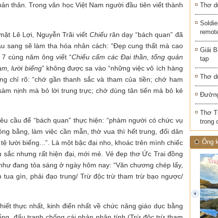
à bản thân. Trong văn học Việt Nam người đầu tiên viết thành
Thơ d
Soldie
remot
ặt Lê Lợi, Nguyễn Trãi viết
Chiếu
răn dạy “bách quan” đã
iàu sang sẽ làm tha hóa nhân cách: “Đẹp cung thất mà cao
Giải B
g 7 cùng năm ông viết “
Chiếu cấm các Đại thần, tổng quản
tạp
m, lười biếng
” không được sa vào “những việc vô ích hàng
Thơ d
Ông chỉ rõ: “chớ gần thanh sắc và tham của tiền; chớ ham
sàm nịnh mà bỏ lời trung trực; chớ dùng tân tiến mà bỏ kẻ
Đường
Thơ T
yêu cầu để “bách quan” thực hiện: “phàm người có chức vụ
trong 
ông bằng, làm việc cần mẫn, thờ vua thì hết trung, đối dân
Ống k
ừ tệ lười biếng...”. Là một bậc đại nho, khoác trên mình chiếc
 sắc nhưng rất hiện đại, mới mẻ. Vẻ đẹp thơ Ức Trai đồng
 như đang tỏa sáng ở ngày hôm nay: “Văn chương chép lấy,
p tua gìn, phải đạo trung/ Trừ độc trừ tham trừ bạo ngược/
prev
hiết thực nhất, kinh điển nhất về chức năng giáo dục bằng
ống, đấu tranh chống cái phản nhân tính (Trừ độc trừ tham