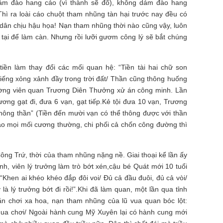
ám đào hang cáo (vì thành sẽ đổ), không dám đào hang
. Thì ra loài cáo chuột tham nhũng tàn hại trước nay đều có
hỉ dân chịu hậu họa! Nạn tham nhũng thời nào cũng vậy, luôn
 tại để làm càn. Nhưng rồi lưỡi gươm công lý sẽ bắt chúng
iền làm thay đổi các mối quan hệ: “Tiền tài hai chữ son
iếng xỏng xảnh đầy trong trời đất/ Thần cũng thông huống
ường viên quan Trương Diên Thưởng xử án công minh. Lần
rương gạt đi, đưa 6 vạn, gạt tiếp.Kẻ tội đưa 10 vạn, Trương
thông thần” (Tiền đến mười vạn có thể thông được với thần
đảo mọi mối cương thường, chi phối cả chốn công đường thì
ng Trứ, thời của tham nhũng nặng nề. Giai thoại kể lần ấy
ình, viên lý trưởng làm trò bớt xén,cậu bé Quát mới 10 tuổi
“Khen ai khéo khéo đắp đôi voi/ Đủ cả đầu đuôi, đủ cả vòi/
à lý trưởng bớt đi rồi!”.Khi đã làm quan, một lần qua tỉnh
ăn chơi xa hoa, nạn tham nhũng của lũ vua quan bóc lột:
ua chơi/ Ngoài hành cung Mỹ Xuyên lại có hành cung mới