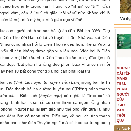
 theo hướng lý tưởng (anh hùng, có “nhân” có “trí”). Cần
 ngoại xâm, còn là “trừ” cả giặc “nội xâm” nữa.Không chỉ là
 Tam Cốc
Lẫm liệt Hải Vân quan
còn là một nhà mỹ học, nhà giáo dục vĩ đại!
ục con người tránh xa nạn hối lộ ăn tiền. Bài thơ “
Diên Thọ
h Diên Thọ đời Hán có tài vẽ truyền thần. Nhà vua sai Diên
 Nhiều cung nhân hối lộ Diên Thọ vẽ đẹp hơn. Riêng Vương
ẽ xấu đi nên không được gặp vua lần nào. Việc bại lộ Diên
ài học vì một kẻ xấu như Diên Thọ sẽ dẫn tới sự đảo lộn giá
t văn là
Là người đi dọc biên giới phía
về cái đẹp: “Lạt phấn há rằng đeo phận bạc/ Phai son vì nỗi
NGUYÊN
NHỮNG
ấu, một
Bắc, tôi có thế mạnh khi hình
y nên sự bất công trong xã hội cần phải loại trừ.
MẪU
CÁI TÊN
hế giới từ
dung, mở ra không gian của giai
CỦA TÔI
MANG
hà văn tự
đoạn lịch sử đó... (PHẠM VÂN
ài thơ (
Vĩnh Lại huyện tri huyện Trần Lâm
)mừng bạn là Tri
LÀ
THÂN
eo ý mình...
ANH)
âu: “Độc thanh hề hạ cưỡng huyền ngư”(Riêng mình thanh
NHỮNG
PHẬN
NGƯỜI
NGƯỜI
ước cửa”. Điển tích (
huyền ngư
) có nghĩa là “treo cá” kể
ĐÃ PHẤT
CỦA
iang. Lính hầu soạn cỗ có cơm thơm cá ngon. Ông nhận
CAO CỜ
"GIÓ
 phòng. Người hầu lại làm tiếp như thế ông vẫn đưa lại như
HỒNG
VẪN
ông dám làm cỗ ngon nữa. Điển này về sau chỉ tính thanh
THÁNG
THỔI
TÁM
QUA
nh nhắc bạn nhớ điển “huyền ngư” mà cố học sự trong sáng
NĂM
RỪNG
Sách 