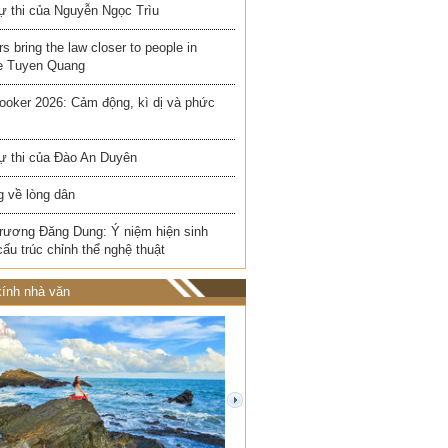
ự thi của Nguyễn Ngọc Trìu
rs bring the law closer to people in
e Tuyen Quang
ooker 2026: Cảm động, kì dị và phức
ự thi của Đào An Duyên
 về lòng dân
rương Đăng Dung: Ý niệm hiện sinh
cấu trúc chỉnh thể nghệ thuật
ính nhà văn
next