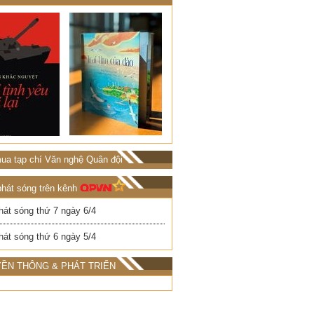
ua tạp chí Văn nghệ Quân đội
phát sóng trên kênh
hát sóng thứ 7 ngày 6/4
hát sóng thứ 6 ngày 5/4
ỀN THÔNG & PHÁT TRIỂN