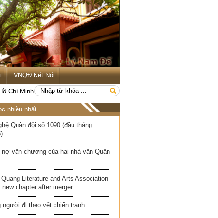
i
VNQĐ Kết Nối
 Hồ Chí Minh
ọc nhiều nhất
ghệ Quân đội số 1090 (đầu tháng
)
 nợ văn chương của hai nhà văn Quân
Quang Literature and Arts Association
 new chapter after merger
người đi theo vết chiến tranh