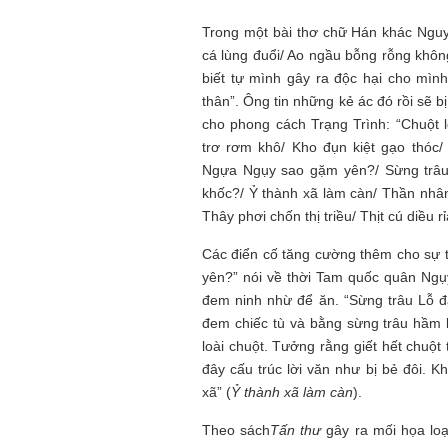
Trong một bài thơ chữ Hán khác Nguy
cá lùng đuổi/ Ao ngầu bỗng rỗng khô
biết tự mình gây ra độc hại cho mìn
thân”. Ông tin những kẻ ác đó rồi sẽ bị
cho phong cách Trạng Trình: “Chuột 
trơ rơm khô/ Kho đụn kiệt gạo thóc
Ngựa Ngụy sao gặm yên?/ Sừng trâu 
khốc?/ Ỷ thành xã làm càn/ Thần nhân
Thây phơi chốn thị triều/ Thịt cú diều r
Các điển cố tăng cường thêm cho sự 
yên?” nói về thời Tam quốc quân Ngụy
đem ninh nhừ để ăn. “Sừng trâu Lỗ đ
đem chiếc tù và bằng sừng trâu hầm 
loài chuột. Tưởng rằng giết hết chuộ
đây cấu trúc lời văn như bị bẻ đôi. K
xã” (
Ỷ thành xã làm càn
).
Theo sách
Tấn thư
gây ra mối họa loạ