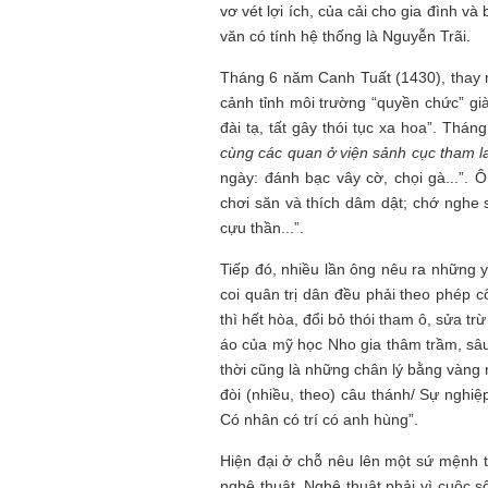
vơ vét lợi ích, của cải cho gia đình v
văn có tính hệ thống là Nguyễn Trãi.
Tháng 6 năm Canh Tuất (1430), thay m
cảnh tỉnh môi trường “quyền chức” g
đài tạ, tất gây thói tục xa hoa”. Thán
cùng các quan ở viện sảnh cục tham la
ngày: đánh bạc vây cờ, chọi gà...”. 
chơi săn và thích dâm dật; chớ nghe 
cựu thần...”.
Tiếp đó, nhiều lần ông nêu ra những 
coi quân trị dân đều phải theo phép c
thì hết hòa, đổi bỏ thói tham ô, sửa tr
áo của mỹ học Nho gia thâm trầm, sâu
thời cũng là những chân lý bằng vàng
đòi (nhiều, theo) câu thánh/ Sự nghiệ
Có nhân có trí có anh hùng”.
Hiện đại ở chỗ nêu lên một sứ mệnh t
nghệ thuật. Nghệ thuật phải vì cuộc s