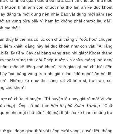
mà chở nhiều quan đầu triều nữa. Dân thì chết đói mà triều
i”! Mượn hình ảnh con chuột nhà thơ lên án kẻ đục khoét
 cay đắng ta mới dựng nên nhà/ Bao vật dụng mới sắm sao
hớ ăn vụng bừa bãi/ Vì hám lợi không phải chước lâu dài”.
nh mà thôi!
thúy là thế mà có lúc còn chửi thẳng vị “đốc học” chuyên
, liêm khiết, đằng này lại đục khoét như con vật: “Ai rằng
biết lấy tiền/ Cậy cái bảng vàng treo nhị giáp/ Khoét thằng
ừa thoát sừng trâu đỏ/ Phép nước xin chừa móng lợn đen/
 năm mặc kệ tiếng chê khen”. Nhà giáo gì mà chỉ biết đến
 Lấy “cái bảng vàng treo nhị giáp” làm “đồ nghề” ăn hối lộ:
ên”. Những kẻ như thế cũng rất vô liêm sỉ, trơ tráo, coi
ng chê khen”!
c cả chức tri huyện: “Tri huyện lâu nay giá rẻ mà/ Ví vào
ó bảng
). Ông có bài thơ
Bỡn tri phủ Xuân Trường
: “Chữ
quen phê một chữ tiền”. Bộ mặt thật của kẻ tham nhũng trơ
ở giai đoạn giao thời với tiếng cười vang, quyết liệt, thẳng