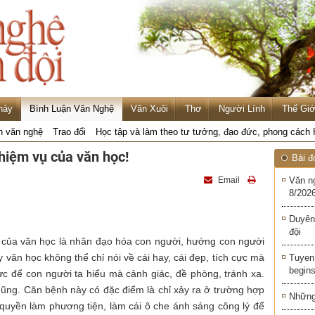
hảy
Bình Luận Văn Nghệ
Văn Xuôi
Thơ
Người Lính
Thế Giớ
n văn nghệ
Trao đổi
Học tập và làm theo tư tưởng, đạo đức, phong cách
iệm vụ của văn học!
Bài đ
Email
Văn n
8/2026
Duyên
đội
của văn học là nhân đạo hóa con người, hướng con người
ậy văn học không thể chỉ nói về cái hay, cái đẹp, tích cực mà
Tuyen 
begins
 cực để con người ta hiểu mà cảnh giác, đề phòng, tránh xa.
hũng. Căn bệnh này có đặc điểm là chỉ xảy ra ở trường hợp
Những 
 quyền làm phương tiện, làm cái ô che ánh sáng công lý để