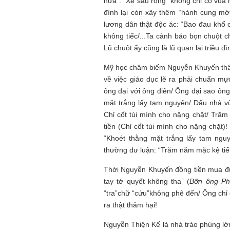
nữa”. “Xe sáu rồng” không chỉ có vua 
đình lại còn xây thêm “hành cung mớ
lương dân thật độc ác: “Bao đau khổ
không tiếc/...Ta cảnh báo bọn chuột c
Lũ chuột ấy cũng là lũ quan lại triều đì
Mỹ học châm biếm Nguyễn Khuyến thâm 
về việc giáo dục lẽ ra phải chuẩn mực
ông dại với ông điên/ Ông dại sao ông 
mặt trắng lấy tam nguyên/ Dấu nhà v
Chỉ cốt túi mình cho nặng chặt/ Trăm
tiền (Chỉ cốt túi mình cho nặng chặt)!
“Khoét thằng mặt trắng lấy tam nguy
thường dư luận: “Trăm năm mặc kệ tiế
Thời Nguyễn Khuyến đồng tiền mua đượ
tay tớ quyết không tha” (
Bỡn ông Ph
“tra”chữ “cứu”không phê đến/ Ông chỉ 
ra thật thảm hại!
Nguyễn Thiện Kế là nhà trào phúng lớn 