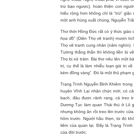
trừ bạo ngược), hoàn thiện con người
hiểu rộng hơn không chỉ là “trừ” giặc
Mùa xanh
một anh hùng xuất chúng, Nguyễn Trãi 
Thơ thời Hồng Đức rất có ý thức giáo d
họa đồ
” (Diên Thọ vẽ tranh) mượn tíc
Thọ vẽ tranh cung nhân (năm nghìn).
Tường thẳng thắn thì không liền bị v
Thọ bị xử trảm. Bài thơ nêu lên một b
Tôi từng hình dung viế
trị, cụ thể là làm nhiễu loạn giá trị 
NHỮNG
công việc của sự hư c
kém đồng vàng”. Đó là một thủ phạm gâ
NGƯỜI
hành trình phác dựng t
TÔI GẶP,
trí tưởng tượng, nơi n
Trạng Trình Nguyễn Bỉnh Khiêm trong b
NHỮNG
do tạo hình mọi thứ th
huyện Vĩnh Lại nhận chức mới, có c
CHUYỆN
(TRẦN THỊ TÚ NGỌC)
TÔI VIẾT
bạch, đâu được rảnh rang, cá treo tr
Dương Tục làm quan Thái thú ở Lô g
nhưng không ăn rồi treo lên trước cửa
hôm trước. Người hầu thẹn, từ đó kh
liêm của quan lại. Đấy là Trạng Trì
của đời trước.