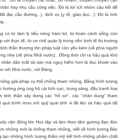
g bì”. Đó là chuyện cất nhắc, bổ nhiệm, thuyên chuyển căn
nhân hay nhu cầu công việc. Đó là lợi ích nhóm câu kết để
ất đai, cầu đường...), dịch vụ (y tế, giáo dục...). Đó là tình
g...
ng có từ tâm lý tiểu nông hám lợi, từ hoàn cảnh sống còn
 với thực tế; từ cơ chế quản lý trong nền kinh tế thị trường
à tinh thần thượng tôn pháp luật còn yếu kém (về phía người
ương nhẹ (về phía Nhà nước)...Đồng thời chỉ ra hậu quả khó
, nhân dân mất tài sản mà nguy hiểm hơn là đục khoét vào
dân với Nhà nước, với Đảng.
a những giải pháp cụ thể chống tham nhũng. Bằng hình tượng
ần hưởng ứng ủng hộ cái tích cực, trong sáng, đấu tranh loại
rên tinh thần xây dựng các “hồ sơ”, các “chân dung” tham
i quá trình mưu mô quỷ quái tinh vi lắt léo và hậu quả tất
Cuộc vận động lớn Học tập và làm theo tấm gương đạo đức
ham nhũng mới là chống tham nhũng, viết về hình tượng Bác
ng tạo những hình tượng thẩm mỹ kết tinh những phẩm chất