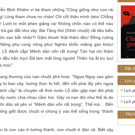
1945
NHIỆT
ĐỚI"
ễn Bỉnh Khiêm ví kẻ tham nhũng “Cũng giống như con rái
ng/ Lòng tham chưa no chán/ Chỉ cốt thân mình béo/ Chẳng
h/ Lưới to một phen giăng ra/ Không chốn nào có thể náu
 trả giá đắt như vậy. Bài
Tăng thử
(Ghét chuột) rất tiêu biểu
lớn sao bất nhân?/ Gặm khoét thật thâm độc/ Đồng ruộng
/ Nông phụ cùng nông phu/ Nghèo khốn miệng gào khóc/
Lỗ đánh cắp/ Mệnh dân vốn rất trọng/ Tàn hại chi thảm
 đều hằn học/ Đã làm mất lòng người/ Thiên hạ ắt tru lục/
ỉa móc”.
Đặt m
tang thương của nạn chuột phá hoại: “Ngựa Ngụy sao gặm
Lịch 
 bị bao vây, lương thực bị hết, đến nỗi phải lấy yên ngựa
ánh cắp” là chuyện về thời nước Lỗ dân gặp nạn đói phải
Lịch p
lấy nước chia nhau cầm hơi. Gây ra nạn đói như thế là do
Lịch p
t thì dân sẽ yên vì “Mệnh dân vốn rất trọng”. Thế mà… Đến
hông giết được chuột vì chúng ỷ vào thế sống trong “thành
TRUY
n là con cáo ở tường thành, con chuột ở đàn xã. Biết vậy