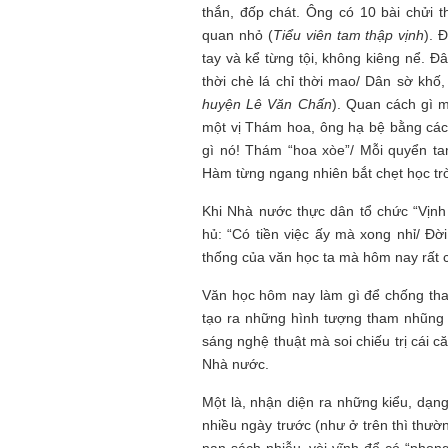
thắn, đốp chát. Ông có 10 bài chửi t
quan nhỏ (
Tiểu viên tam thập vịnh
). 
tay và kể từng tội, không kiêng nể. 
thời chè lá chỉ thời mao/ Dân sờ khố,
huyện Lê Văn Chấn
). Quan cách gì m
một vị Thám hoa, ông hạ bệ bằng các
gì nó! Thám “hoa xòe”/ Mỗi quyển t
Hàm từng ngang nhiên bắt chẹt học trò
Khi Nhà nước thực dân tổ chức “Vịn
hủ: “Có tiền việc ấy mà xong nhỉ/ Đờ
thống của văn học ta mà hôm nay rất 
Văn học hôm nay làm gì để chống tha
tạo ra những hình tượng tham nhũng 
sáng nghệ thuật mà soi chiếu trị cái 
Nhà nước.
Một là, nhận diện ra những kiểu, dạ
nhiều ngày trước (như ở trên thì thườ