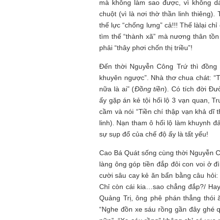
mà không làm sao được, vì không d
chuột (vì là nơi thờ thần linh thiêng)
thế lực “chống lưng” cả!!! Thế làlại c
tìm thế “thành xã” mà nương thân tồn
phải “thây phơi chốn thị triều”!
Đến thời Nguyễn Công Trứ thì đồng t
khuyên ngược”. Nhà thơ chua chát: “T
nữa là ai” (
Đồng tiền
). Có tích đời Đ
ấy gặp án kẻ tội hối lộ 3 vạn quan, T
cầm và nói “Tiền chí thập vạn khả dĩ 
linh). Nạn tham ô hối lộ làm khuynh 
sự sụp đổ của chế độ ấy là tất yếu!
Cao Bá Quát sống cùng thời Nguyễn Cô
làng ông góp tiền đắp đôi con voi ở đ
cười sâu cay kẻ ăn bẩn bằng câu hỏi: 
Chỉ còn cái kia…sao chẳng đắp?/ Hay l
Quảng Trị, ông phê phán thẳng thói 
“Nghe đồn xe sáu rồng gần đây ghé q