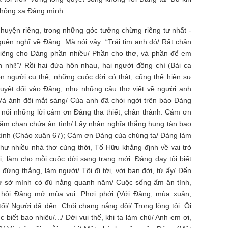
 không xa Đảng mình.
huyện riêng, trong những góc tưởng chừng riêng tư nhất -
quên nghĩ về Đảng: Mà nói vậy: “Trái tim anh đó/ Rất chân
 riêng cho Đảng phần nhiều/ Phần cho thơ, và phần để em
 nhỉ!”/ Rồi hai đứa hôn nhau, hai người đồng chí (Bài ca
 người cụ thể, những cuộc đời có thật, cũng thể hiện sự
 tuyệt đối vào Đảng, như những câu thơ viết về người anh
Và ánh đôi mắt sáng/ Của anh đã chói ngời trên báo Đảng
ã nói những lời cám ơn Đảng tha thiết, chân thành: Cám ơn
ăm chan chứa ân tình/ Lấy nhân nghĩa thắng hung tàn bạo
 kình (Chào xuân 67); Cảm ơn Đảng của chúng ta/ Đảng làm
hư nhiều nhà thơ cùng thời, Tố Hữu khẳng định về vai trò
, làm cho mỗi cuộc đời sang trang mới: Đảng dạy tôi biết
ứng thẳng, làm người/ Tôi đi tới, với bạn đời, từ ấy/ Đến
Xứ sở mình có đủ nắng quanh năm/ Cuộc sống ấm ân tình,
 hội Đảng mở mùa vui. Phơi phới (Với Đảng, mùa xuân,
i/ Người đã đến. Chói chang nắng dội/ Trong lòng tôi. Ôi
 biết bao nhiêu/.../ Đời vui thế, khi ta làm chủ/ Anh em ơi,