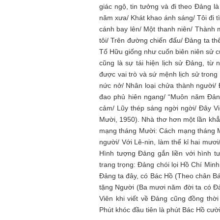
giác ngộ, tin tưởng và đi theo Đảng l
năm xưa/ Khát khao ánh sáng/ Tôi đi 
cánh bay lên/ Một thanh niên/ Thành 
tôi/ Trên đường chiến đấu/ Đảng ta t
Tố Hữu giống như cuốn biên niên sử của
cũng là sự tái hiện lịch sử Đảng, t
được vai trò và sứ mệnh lịch sử trong
nức nở/ Nhân loại chửa thành người
đao phủ hiên ngang/ “Muôn năm Đảng
cảm/ Lũy thép sáng ngời ngời/ Đây V
Mười, 1950). Nhà thơ hơn một lần khẳ
mạng tháng Mười: Cách mạng tháng Mườ
người/ Với Lê-nin, làm thế kỉ hai mươ
Hình tượng Đảng gắn liền với hình tư
trang trọng: Đảng chói lọi Hồ Chí Min
Đảng ta đây, có Bác Hồ (Theo chân B
tặng Người (Ba mươi năm đời ta có Đ
Viên khi viết về Đảng cũng đồng thời
Phút khóc đầu tiên là phút Bác Hồ cườ