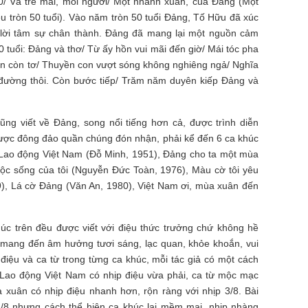
ỉ 20/ Và trẻ mãi, mỗi người/ Một nhành xuân, của Đảng (Một
u tròn 50 tuổi). Vào năm tròn 50 tuổi Đảng, Tố Hữu đã xúc
 lời tâm sự chân thành. Đảng đã mang lại một nguồn cảm
0 tuổi: Đảng và thơ/ Từ ấy hồn vui mãi đến giờ/ Mái tóc pha
ẫn còn tơ/ Thuyền con vượt sóng không nghiêng ngả/ Nghĩa
đường thôi. Còn bước tiếp/ Trăm năm duyên kiếp Đảng và
ũng viết về Đảng, song nổi tiếng hơn cả, được trình diễn
 được đông đảo quần chúng đón nhận, phải kể đến 6 ca khúc
g Lao động Việt Nam (Đỗ Minh, 1951), Đảng cho ta một mùa
ộc sống của tôi (Nguyễn Đức Toàn, 1976), Màu cờ tôi yêu
), Lá cờ Đảng (Văn An, 1980), Việt Nam ơi, mùa xuân đến
khúc trên đều được viết với điệu thức trưởng chứ không hề
g mang đến âm hưởng tươi sáng, lạc quan, khỏe khoắn, vui
 điệu và ca từ trong từng ca khúc, mỗi tác giả có một cách
g Lao động Việt Nam có nhịp điệu vừa phải, ca từ mộc mạc
 xuân có nhịp điệu nhanh hơn, rộn ràng với nhịp 3/8. Bài
3/8 nhưng cách thể hiện ca khúc lại mềm mại, nhịp nhàng