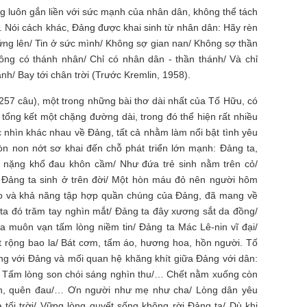
 luôn gắn liền với sức mạnh của nhân dân, không thể tách
 Nói cách khác, Đảng được khai sinh từ nhân dân: Hãy rèn
ng lên/ Tin ở sức mình/ Không sợ gian nan/ Không sợ thần
không có thánh nhân/ Chỉ có nhân dân - thần thánh/ Và chỉ
h/ Bay tới chân trời (Trước Kremlin, 1958).
257 câu), một trong những bài thơ dài nhất của Tố Hữu, có
ị tổng kết một chặng đường dài, trong đó thể hiện rất nhiều
óc nhìn khác nhau về Đảng, tất cả nhằm làm nổi bật tình yêu
òn non nớt sơ khai đến chỗ phát triển lớn mạnh: Đảng ta,
nặng khổ đau khôn cầm/ Như đứa trẻ sinh nằm trên cỏ/
 Đảng ta sinh ở trên đời/ Một hòn máu đỏ nên người hôm
ao và khả năng tập hợp quần chúng của Đảng, đã mang về
ta đó trăm tay nghìn mắt/ Đảng ta đây xương sắt da đồng/
 muôn vạn tấm lòng niềm tin/ Đảng ta Mác Lê-nin vĩ đại/
 đất rộng bao la/ Bát cơm, tấm áo, hương hoa, hồn người. Tố
ung với Đảng và mối quan hệ khăng khít giữa Đảng với dân:
 Tấm lòng son chói sáng nghìn thu/… Chết nằm xuống còn
ạn, quên đau/… Ơn người như mẹ như cha/ Lòng dân yêu
 tối trời/ Vững lòng quyết sống không rời Đảng ta/ Dù khi