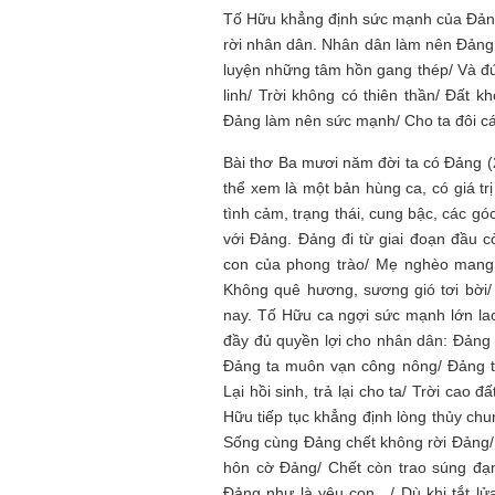
Tố Hữu khẳng định sức mạnh của Đảng
rời nhân dân. Nhân dân làm nên Đảng.
luyện những tâm hồn gang thép/ Và đứ
linh/ Trời không có thiên thần/ Đất 
Đảng làm nên sức mạnh/ Cho ta đôi cán
Bài thơ Ba mươi năm đời ta có Đảng (
thể xem là một bản hùng ca, có giá tr
tình cảm, trạng thái, cung bậc, các g
với Đảng. Đảng đi từ giai đoạn đầu c
con của phong trào/ Mẹ nghèo mang 
Không quê hương, sương gió tơi bời/
nay. Tố Hữu ca ngợi sức mạnh lớn l
đầy đủ quyền lợi cho nhân dân: Đảng 
Đảng ta muôn vạn công nông/ Đảng ta
Lại hồi sinh, trả lại cho ta/ Trời cao
Hữu tiếp tục khẳng định lòng thủy ch
Sống cùng Đảng chết không rời Đảng/
hôn cờ Đảng/ Chết còn trao súng đ
Đảng như là yêu con…/ Dù khi tắt lửa