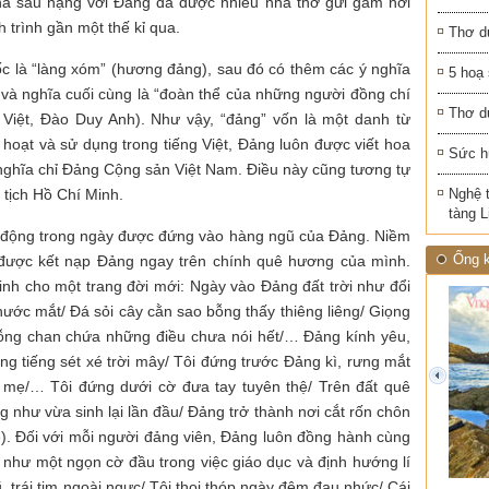
tha sâu nặng với Đảng đã được nhiều nhà thơ gửi gắm nơi
 trình gần một thế kỉ qua.
Thơ d
ốc là “làng xóm” (hương đảng), sau đó có thêm các ý nghĩa
5 hoạ
g và nghĩa cuối cùng là “đoàn thể của những người đồng chí
Thơ d
 Việt, Đào Duy Anh). Như vậy, “đảng” vốn là một danh từ
 hoạt và sử dụng trong tiếng Việt, Đảng luôn được viết hoa
Sức h
 nghĩa chỉ Đảng Cộng sản Việt Nam. Điều này cũng tương tự
 tịch Hồ Chí Minh.
Nghệ 
tàng 
c động trong ngày được đứng vào hàng ngũ của Đảng. Niềm
Ống k
 được kết nạp Đảng ngay trên chính quê hương của mình.
nh cho một trang đời mới: Ngày vào Đảng đất trời như đổi
nước mắt/ Đá sỏi cây cằn sao bỗng thấy thiêng liêng/ Giọng
ỗng chan chứa những điều chưa nói hết/… Đảng kính yêu,
ng tiếng sét xé trời mây/ Tôi đứng trước Đảng kì, rưng mắt
prev
 mẹ/… Tôi đứng dưới cờ đưa tay tuyên thệ/ Trên đất quê
hư vừa sinh lại lần đầu/ Đảng trở thành nơi cắt rốn chôn
). Đối với mỗi người đảng viên, Đảng luôn đồng hành cùng
 như một ngọn cờ đầu trong việc giáo dục và định hướng lí
, trái tim ngoài ngực/ Tôi thoi thóp ngày đêm đau nhức/ Cái