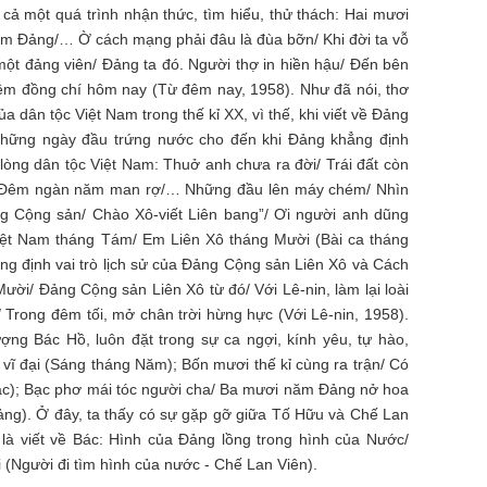
à cả một quá trình nhận thức, tìm hiểu, thử thách: Hai mươi
tìm Đảng/… Ờ cách mạng phải đâu là đùa bỡn/ Khi đời ta vỗ
một đảng viên/ Đảng ta đó. Người thợ in hiền hậu/ Đến bên
hêm đồng chí hôm nay (Từ đêm nay, 1958). Như đã nói, thơ
 dân tộc Việt Nam trong thế kỉ XX, vì thế, khi viết về Đảng
ừ những ngày đầu trứng nước cho đến khi Đảng khẳng định
 lòng dân tộc Việt Nam: Thuở anh chưa ra đời/ Trái đất còn
/ Đêm ngàn năm man rợ/… Những đầu lên máy chém/ Nhìn
 Cộng sản/ Chào Xô-viết Liên bang”/ Ơi người anh dũng
iệt Nam tháng Tám/ Em Liên Xô tháng Mười (Bài ca tháng
ng định vai trò lịch sử của Đảng Cộng sản Liên Xô và Cách
i/ Đảng Cộng sản Liên Xô từ đó/ Với Lê-nin, làm lại loài
i/ Trong đêm tối, mở chân trời hừng hực (Với Lê-nin, 1958).
ợng Bác Hồ, luôn đặt trong sự ca ngợi, kính yêu, tự hào,
h vĩ đại (Sáng tháng Năm); Bốn mươi thế kỉ cùng ra trận/ Có
ác); Bạc phơ mái tóc người cha/ Ba mươi năm Đảng nở hoa
ảng). Ở đây, ta thấy có sự gặp gỡ giữa Tố Hữu và Chế Lan
 là viết về Bác: Hình của Đảng lồng trong hình của Nước/
i (Người đi tìm hình của nước - Chế Lan Viên).