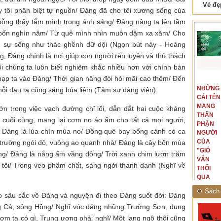
 Tam Cốc
Lẫm liệt Hải Vân quan
ạy tôi phân biệt tự nguồn/ Đảng đã cho tôi xương sống của
 bỗng thấy tắm mình trong ánh sáng/ Đảng nâng ta lên tầm
t bốn nghìn năm/ Từ quê mình nhìn muôn dặm xa xăm/ Cho
ếng sự sống như thác ghềnh dữ dội (Ngọn bút này - Hoàng
, Đảng chính là nơi giúp con người rèn luyện và thử thách
chúng ta luôn biết nghiêm khắc nhiều hơn với chính bản
nạp ta vào Đảng/ Thời gian nâng đòi hỏi mãi cao thêm/ Đến
t văn là
Là người đi dọc biên giới phía
NGUYÊN
NHỮNG
ấu, một
Bắc, tôi có thế mạnh khi hình
 nỗi đau ta cũng sáng búa liềm (Tâm sự đảng viên).
MẪU
CÁI TÊN
hế giới từ
dung, mở ra không gian của giai
CỦA TÔI
MANG
hà văn tự
đoạn lịch sử đó... (PHẠM VÂN
n trong việc vạch đường chỉ lối, dẫn dắt hai cuộc kháng
LÀ
THÂN
eo ý mình...
ANH)
g cuối cùng, mang lại cơm no áo ấm cho tất cả mọi người,
NHỮNG
PHẬN
: Đảng là lúa chín mùa no/ Đồng quê bay bổng cánh cò ca
NGƯỜI
NGƯỜI
ĐÃ PHẤT
CỦA
 trường ngói đỏ, vuông ao quanh nhà/ Đảng là cây bốn mùa
CAO CỜ
"GIÓ
ồng/ Đảng là nắng ấm vầng đông/ Trời xanh chim lượn trăm
HỒNG
VẪN
 tôi/ Trong veo phẩm chất, sáng ngời thanh danh (Nghĩ về
THÁNG
THỔI
TÁM
QUA
NĂM
RỪNG
Sách 
ào sâu sắc về Đảng và nguyện đi theo Đảng suốt đời: Đảng
1945
NHIỆT
ĐỚI"
ng Cả, sông Hồng/ Nghĩ vóc dáng những Trường Sơn, dung
ta có gì, Trung ương phải nghĩ/ Một lạng ngô thôi cũng