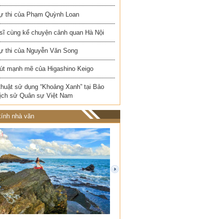
ự thi của Phạm Quỳnh Loan
 sĩ cùng kể chuyện cảnh quan Hà Nội
ự thi của Nguyễn Văn Song
út mạnh mẽ của Higashino Keigo
thuật sử dụng “Khoảng Xanh” tại Bảo
Lịch sử Quân sự Việt Nam
ính nhà văn
next