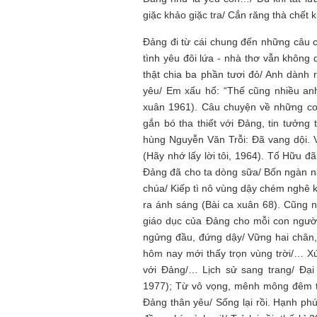
giặc khảo giặc tra/ Cắn răng thà chết
Đảng đi từ cái chung đến những câu c
tình yêu đôi lứa - nhà thơ vẫn không 
thật chia ba phần tươi đỏ/ Anh dành
yêu/ Em xấu hổ: “Thế cũng nhiều anh
xuân 1961). Câu chuyện về những con
gắn bó tha thiết với Đảng, tin tưởng
hùng Nguyễn Văn Trỗi: Đã vang dội. 
(Hãy nhớ lấy lời tôi, 1964). Tố Hữu đ
Đảng đã cho ta dòng sữa/ Bốn ngàn n
chúa/ Kiếp tì nô vùng dậy chém nghê
ra ánh sáng (Bài ca xuân 68). Cũng n
giáo dục của Đảng cho mỗi con người
ngửng đầu, đứng dậy/ Vững hai chân, đ
hôm nay mới thấy trọn vùng trời/… 
với Đảng/… Lịch sử sang trang/ Đại
1977); Từ vô vọng, mênh mông đêm tố
Đảng thân yêu/ Sống lại rồi. Hạnh phúc