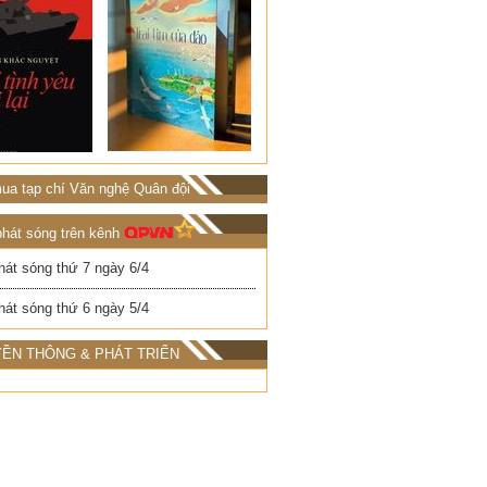
ua tạp chí Văn nghệ Quân đội
phát sóng trên kênh
hát sóng thứ 7 ngày 6/4
hát sóng thứ 6 ngày 5/4
ỀN THÔNG & PHÁT TRIỂN