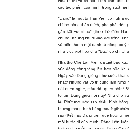
Nhà nước và xã hội. Tình cảm thiết 
các tác phẩm của mình trong suốt hành
“Đảng” là một từ Hán Việt, có nghĩa g
chỉ họ hàng thân thích, phe phái riên
gắn kết với nhau” (theo Từ điền Hán
chung, nhưng khi đi vào đời sống sinh
và biến thành một danh từ riêng, có ý
như việc viết hoa chữ “Bác” để chỉ Chủ
Nhà thơ Chế Lan Viên đã xiết bao xú
xúc động càng tăng lên hơn nữa khi
Ngày vào Đảng giống như cuộc khai si
khác/ Những vật vô tri cũng làm rưng 
nói quen nghe, màu đất quen nhìn/ B
tôi tìm Đảng giữa nơi này/ Như chờ va
lệ/ Phút mơ ước sao thiếu hình bóng
hương mang hình bóng mẹ/ Ngỡ chừng n
rau (Kết nạp Đảng trên quê hương mẹ
mỗi bước đi của mình. Đảng luôn luôn
tưởng cho mỗi con người: Trong đời cũ