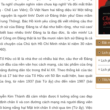
.. Ta nghĩ chuyện nghìn năm chưa kịp nghĩ/ Và đôi mắt thần
- Chế Lan Viên); Ôi Việt Nam hai tiếng diệu kì/ Một tiếng
i nguyện là người lính/ Dưới cờ Đảng thân yêu/ Gieo mầm
Trung Thông). Bác Hồ kính yêu cũng đã viết những câu thơ
ịch sử của Đảng: Đảng ta vĩ đại như biển rộng, như núi cao/
iết bao nhiêu tình/ Đảng ta là đạo đức, là văn minh/ Là
no/ Công ơn Đảng thật là to/ Ba mươi năm lịch sử Đảng là cả
Đặt m
 nói chuyện của Chủ tịch Hồ Chí Minh nhân kỉ niệm 30 năm
60).
Lịch 
Tố Hữu có lẽ là nhà thơ có nhiều bài thơ, câu thơ về Đảng
Lịch p
cờ đầu của nền văn học cách mạng, các tác phẩm của ông
Lịch p
hặng đường dân tộc trong thế kỉ XX. Theo thống kê của tác
tất cả 17 bài thơ của Tố Hữu với 50 lần xuất hiện, bao quát
TRUY
của ông, từ năm 1937 (bài Từ ấy) cho đến năm 1987 (bài
guyễn Kim Thành đã cảm nhận được lí tưởng sống cao đẹp
ịnh chân lí và con đường cách mạng mà người đảng viên
ôi bừng nắng hạ/ Mặt trời chân lí chói qua tim (Từ ấy). Việc