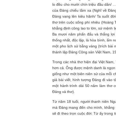
lo đều cho mười chín triệu đầu dân/ .
của Đảng chiếu tầm xa (Nghĩ về Đảng 
Đảng vang lên kiêu hãnh/ Ta suốt đờ
thơ trên cuộc sống phì nhiêu (Hoàng 
khẳng định công lao to lớn, sứ mệnh l
Ba mươi năm phấn đấu và thắng lợi b
thống nhất, độc lập, là hòa bình, ấm 
một pho lịch sử bằng vàng (trích bài
thành lập Đảng Cộng sản Việt Nam, 19
Trong các nhà thơ hiện đại Việt Nam, 
hơn cả. Ông được mệnh danh là ngọn 
giống như một biên niên sử của mỗi c
giả bài viết, hình tượng Đảng đi vào 
một hành trình dài 50 năm làm thơ 
Đảng và thơ).
Từ năm 18 tuổi, người thanh niên N
mà Đảng mang đến cho mình, khẳng đ
sẽ đi theo trọn cuộc đời: Từ ấy trong t