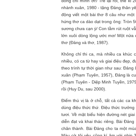
đồng chí mình ơi!/ Trẻ lại rồi, thế k
nhành xuân, 1980 - tặng Đảng thân yê
động viết một bài thơ 8 câu như một
hứng thơ ca dào dạt trong ông: Tròn 5
sương chưa cạn ý/ Con tằm rút ruột v
lớn xuôi dòng lộng ước mơ/ Một nửa 
thơ (Đảng và thơ, 1987).
Không chỉ thi ca, mà nhiều ca khúc c
nhiều, có ca từ hay và giai điệu đẹp,
theo trình tự thời gian như sau: Đản
xuân (Phạm Tuyên, 1957), Đảng là cu
(Phạm Tuyên - Diệp Minh Tuyền, 1979
rồi (Huy Du, sau 2000).
Điểm thú vị là ở chỗ, tất cả các ca 
dùng điệu thức thứ. Điệu thức trưởn
tươi. Về mặt biểu hiện đường nét giai
diễn đạt và khai thác riêng. Bài Đản
chân thành. Bài Đảng cho ta một mùa
Màu cờ tôi yêu cũng kí âm với nhịp 