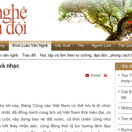
hảy
Bình Luận Văn Nghệ
Văn Xuôi
Thơ
Người Lính
Thế Giớ
n văn nghệ
Trao đổi
Học tập và làm theo tư tưởng, đạo đức, phong cách
và nhạc
Bài đ
Email
Thơ T
trong 
Giải B
tạp
cho tới nay, Đảng Cộng sản Việt Nam có thể nói là tổ chức
Những
t nhất, đã đồng hành cùng lịch sử Việt Nam thời hiện đại, có
ng cuộc xây dựng bảo vệ đất nước, cả thời chiến cũng như
Thơ d
o hết thảy nhân dân, cũng đồng thời là lực lượng lãnh đạo
Đường