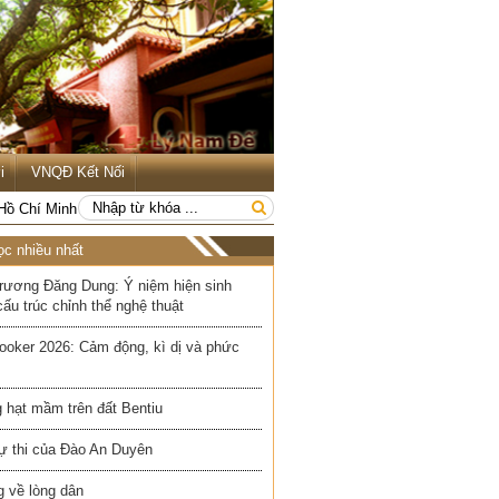
i
VNQĐ Kết Nối
 Hồ Chí Minh
ọc nhiều nhất
rương Đăng Dung: Ý niệm hiện sinh
cấu trúc chỉnh thể nghệ thuật
ooker 2026: Cảm động, kì dị và phức
 hạt mầm trên đất Bentiu
ự thi của Đào An Duyên
 về lòng dân