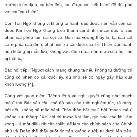
trường kiên định, có bản lĩnh, tạo được cái “bất biến” để đối phó
với cái “vạn biến”.
Còn Tôn Ngộ Không vì không tu hành đạo được nên vẫn còn cái
đuôi. Khi Tôn Ngộ Không biến thành cái đình thì cái đuôi ở sau
phải hoá phép làm cái cột cờ. Bọn ma vương thấy lạ, tại sao cột
cờ ở phía sau đình, phát hiện ra cái đuôi của Tề Thiên Đại thánh
nên không bị mắc lừa, không vào đình nữa, nên mưu của họ Tôn
bị thất bại.
Bác nói tiếp: “Người cách mạng chúng ta nếu không tu dưỡng thì
cũng có phen có cái đuôi ấy, dù nhỏ sẽ có ngày gây hậu quả
khôn lường”[4].
Cùng với quan niệm “Mệnh lệnh và nghị quyết cũng như mạch
máu” mà Bác yêu cầu chế độ báo cáo thật nghiêm túc, rõ ràng,
bởi nếu không sẽ mắc bệnh "bán thân bất toại" bởi “mạch máu”
không lưu thông: “Xin chỉ thị trước khi làm, gửi báo cáo khi làm
xong - là một điều rất cần thiết, để làm cho chính sách của Chính
phủ và Đoàn thể thấu suốt từ trên xuống dưới, từ dưới lên trên,