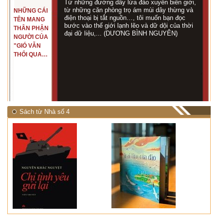
Từ những đường dây lừa đảo xuyên biên giới,
từ những căn phòng trọ ám mùi dây thừng và
NHỮNG CÁI
điện thoại bị tắt nguồn…, tôi muốn bạn đọc
TÊN MANG
bước vào thế giới lạnh lẽo và dữ dội của thời
THÂN PHẬN
đại dữ liệu,... (DƯƠNG BÌNH NGUYÊN)
NGƯỜI CỦA
"GIÓ VẪN
THỔI QUA
RỪNG
NHIỆT ĐỚI"
Sách từ Nhà số 4