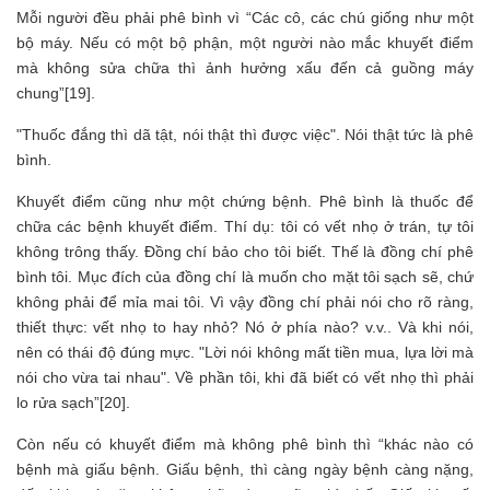
Mỗi người đều phải phê bình vì “Các cô, các chú giống như một
bộ máy. Nếu có một bộ phận, một người nào mắc khuyết điểm
mà không sửa chữa thì ảnh hưởng xấu đến cả guồng máy
chung”[19].
"Thuốc đắng thì dã tật, nói thật thì được việc". Nói thật tức là phê
bình.
Khuyết điểm cũng như một chứng bệnh. Phê bình là thuốc để
chữa các bệnh khuyết điểm. Thí dụ: tôi có vết nhọ ở trán, tự tôi
không trông thấy. Đồng chí bảo cho tôi biết. Thế là đồng chí phê
bình tôi. Mục đích của đồng chí là muốn cho mặt tôi sạch sẽ, chứ
không phải để mỉa mai tôi. Vì vậy đồng chí phải nói cho rõ ràng,
thiết thực: vết nhọ to hay nhỏ? Nó ở phía nào? v.v.. Và khi nói,
nên có thái độ đúng mực. "Lời nói không mất tiền mua, lựa lời mà
nói cho vừa tai nhau". Về phần tôi, khi đã biết có vết nhọ thì phải
lo rửa sạch”[20].
Còn nếu có khuyết điểm mà không phê bình thì “khác nào có
bệnh mà giấu bệnh. Giấu bệnh, thì càng ngày bệnh càng nặng,