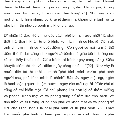
đến khi quá nặng không chữa được nữa, thì chết. Giấu khuyết
điểm thì khuyết điểm càng ngày càng to, đến khi to quá, không
sửa chữa được nữa, thì mọi việc đều hỏng”[21]. Như vậy là có
một chân lý hiển nhiên: có khuyết điểm mà không phê bình và tự
phê bình thì như có bệnh mà không chữa.
Dĩ nhiên là Bác Hồ chỉ ra các cách phê bình, trước nhất “là phải
thật thà, thành khẩn tự phê bình, xem lại mình có khuyết điểm gì,
anh chị em mình có khuyết điểm gì. Có người sợ nói ra mất thể
diện, thế là dại, cũng như người có bệnh mà giấu bệnh không nói
rõ cho thầy thuốc biết. Giấu bệnh thì bệnh ngày càng nặng. Giấu
khuyết điểm thì khuyết điểm ngày càng nhiều…”[22]. Như vậy là
muốn tiến bộ thì phải tự mình “phê bình mình trước, phê bình
người sau, phê bình mình là chính”. Bác lấy ngay một ngụ ngôn
là hành động quen thuộc thường ngày của mỗi người: “Các chú ai
cũng có cái khăn mặt. Có chú phong lưu hơn lại có thêm miếng
xà phòng. Khăn mặt và xà phòng dùng để tắm rửa cho sạch. Về
tinh thần và tư tưởng, cũng cần phải có khăn mặt và xà phòng để
rửa cho sạch, nghĩa là phải phê bình và tự phê bình”[23]. Theo
Bác muốn phê bình có hiệu quả thì phải xác định động cơ phê