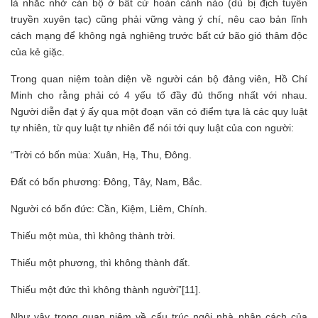
là nhắc nhở cán bộ ở bất cứ hoàn cảnh nào (dù bị địch tuyên
truyền xuyên tạc) cũng phải vững vàng ý chí, nêu cao bản lĩnh
cách mạng để không ngả nghiêng trước bất cứ bão gió thâm độc
của kẻ giặc.
Trong quan niệm toàn diện về người cán bộ đảng viên, Hồ Chí
Minh cho rằng phải có 4 yếu tố đầy đủ thống nhất với nhau.
Người diễn đạt ý ấy qua một đoạn văn có điểm tựa là các quy luật
tự nhiên, từ quy luật tự nhiên để nói tới quy luật của con người:
“Trời có bốn mùa: Xuân, Hạ, Thu, Đông.
Đất có bốn phương: Đông, Tây, Nam, Bắc.
Người có bốn đức: Cần, Kiệm, Liêm, Chính.
Thiếu một mùa, thì không thành trời.
Thiếu một phương, thì không thành đất.
Thiếu một đức thì không thành người”[11].
Như vậy trong quan niệm về cấu trúc ngôi nhà nhân cách của