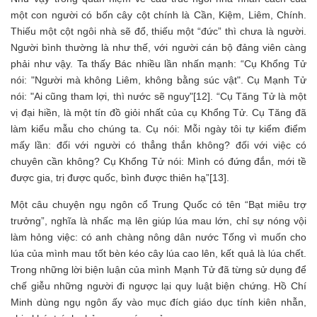
một con người có bốn cây cột chính là Cần, Kiệm, Liêm, Chính.
Thiếu một cột ngôi nhà sẽ đổ, thiếu một “đức” thì chưa là người.
Người bình thường là như thế, với người cán bộ đảng viên càng
phải như vậy. Ta thấy Bác nhiều lần nhấn mạnh: “Cụ Khổng Tử
nói: "Người mà không Liêm, không bằng súc vật". Cụ Mạnh Tử
nói: "Ai cũng tham lợi, thì nước sẽ nguy"[12]. “Cụ Tăng Tử là một
vị đại hiền, là một tín đồ giỏi nhất của cụ Khổng Tử. Cụ Tăng đã
làm kiểu mẫu cho chúng ta. Cụ nói: Mỗi ngày tôi tự kiểm điểm
mấy lần: đối với người có thẳng thắn không? đối với việc có
chuyên cần không? Cụ Khổng Tử nói: Mình có đứng đắn, mới tề
được gia, trị được quốc, bình được thiên hạ”[13].
Một câu chuyện ngụ ngôn cổ Trung Quốc có tên “Bạt miêu trợ
trưởng”, nghĩa là nhấc mạ lên giúp lúa mau lớn, chỉ sự nóng vội
làm hỏng việc: có anh chàng nông dân nước Tống vì muốn cho
lúa của mình mau tốt bèn kéo cây lúa cao lên, kết quả là lúa chết.
Trong những lời biện luận của mình Mạnh Tử đã từng sử dụng để
chế giễu những người đi ngược lại quy luật biện chứng. Hồ Chí
Minh dùng ngụ ngôn ấy vào mục đích giáo dục tính kiên nhẫn,