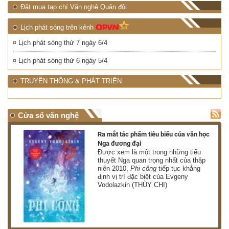
Đặt mua tạp chí Văn nghệ Quân đội
Lịch phát sóng trên kênh
Lịch phát sóng thứ 7 ngày 6/4
Lịch phát sóng thứ 6 ngày 5/4
TRUYỀN THÔNG & PHÁT TRIỂN
Cửa sổ văn nghệ
nh
Ra mắt tác phẩm tiêu biểu của văn học
Nga đương đại
g
Được xem là một trong những tiểu
thuyết Nga quan trọng nhất của thập
niên 2010,
Phi công
tiếp tục khẳng
định vị trí đặc biệt của Evgeny
Vodolazkin (THÙY CHI)