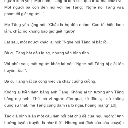
người kính yêu. Một hôm, Tăng đi đốn củi, quá trưa mà chưa về.
Một người bà con đến nói với mẹ Tăng: "Nghe nói Tăng vừa
phạm tội giết người...".
Mẹ Tăng yên lặng nói: "Chắc là họ đồn nhảm. Con tôi hiền lành
lắm, chắc nó không bao giờ giết người".
Lát sau, một người khác lại nói: "Nghe nói Tăng bị bắt rồi...".
Bà cụ Tăng bắt đầu lo sợ, nhưng vẫn bình tĩnh.
Vài phút sau, một người khác lại nói: "Nghe nói Tăng bị giải lên
huyện rồi...".
Bà cụ Tăng vất cả công việc và chạy cuống cuồng.
Không ai hiền lành bằng anh Tăng. Không ai tin tưởng anh Tăng
bằng mẹ anh. Thế mà vì người đồn qua, kẻ đồn lại, dù không
đúng sự thật, mẹ Tăng cũng đâm ra lo ngại, hoang mang”[10].
Tác giả bình luận một câu làm nổi bật chủ đề của ngụ ngôn: “Ảnh
hưởng tuyên truyền là như thế”. Nhưng cái đích của câu chuyện