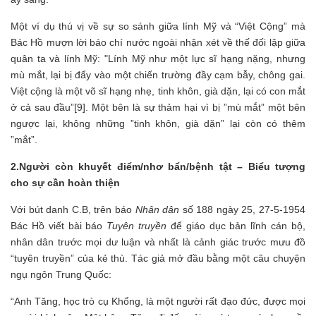
Một ví dụ thú vị về sự so sánh giữa lính Mỹ và “Việt Cộng” mà
Bác Hồ mượn lời báo chí nước ngoài nhận xét về thế đối lập giữa
quân ta và lính Mỹ: "Lính Mỹ như một lực sĩ hạng nặng, nhưng
mù mắt, lại bị đẩy vào một chiến trường đầy cạm bẫy, chông gai.
Việt cộng là một võ sĩ hạng nhẹ, tinh khôn, già dặn, lại có con mắt
ở cả sau đầu”[9]. Một bên là sự thảm hại vì bị ”mù mắt” một bên
ngược lại, không những ”tinh khôn, già dặn” lại còn có thêm
”mắt”.
2.Người còn khuyết điểm/nhơ bẩn/bệnh tật – Biểu tượng
cho sự cần hoàn thiện
Với bút danh C.B, trên báo
Nhân dân
số 188 ngày 25, 27-5-1954
Bác Hồ viết bài báo
Tuyên truyền
để giáo dục bản lĩnh cán bộ,
nhân dân trước mọi dư luận và nhất là cảnh giác trước mưu đồ
“tuyên truyền” của kẻ thù. Tác giả mở đầu bằng một câu chuyện
ngụ ngôn Trung Quốc:
“Anh Tăng, học trò cụ Khổng, là một người rất đạo đức, được mọi