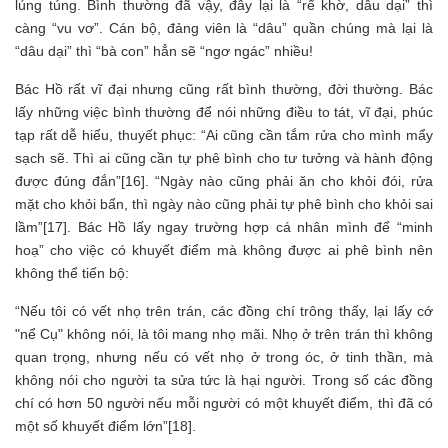
lúng túng. Bình thường đã vậy, đây lại là “rể khờ, dâu dại” thì
càng “vu vơ”. Cán bộ, đảng viên là “dâu” quần chúng mà lại là
“dâu dại” thì “bà con” hẳn sẽ “ngơ ngác” nhiều!
Bác Hồ rất vĩ đại nhưng cũng rất bình thường, đời thường. Bác
lấy những việc bình thường để nói những điều to tát, vĩ đại, phúc
tạp rất dễ hiểu, thuyết phục: “Ai cũng cần tắm rửa cho mình mẩy
sạch sẽ. Thì ai cũng cần tự phê bình cho tư tưởng và hành động
được đúng đắn”[16]. “Ngày nào cũng phải ăn cho khỏi đói, rửa
mặt cho khỏi bẩn, thì ngày nào cũng phải tự phê bình cho khỏi sai
lầm”[17]. Bác Hồ lấy ngay trường hợp cá nhân mình để “minh
hoạ” cho việc có khuyết điểm mà không được ai phê bình nên
không thể tiến bộ:
“Nếu tôi có vết nhọ trên trán, các đồng chí trông thấy, lại lấy cớ
"nể Cụ" không nói, là tôi mang nhọ mãi. Nhọ ở trên trán thì không
quan trọng, nhưng nếu có vết nhọ ở trong óc, ở tinh thần, mà
không nói cho người ta sửa tức là hại người. Trong số các đồng
chí có hơn 50 người nếu mỗi người có một khuyết điểm, thì đã có
một số khuyết điểm lớn”[18].