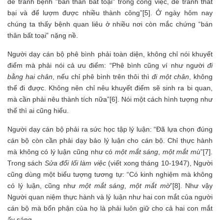
để tránh bệnh "bán thân bất toại" trong công việc, để tránh thất
bại và để lượm được nhiều thành công”[5]. Ở ngày hôm nay
chúng ta thấy bệnh quan liêu ở nhiều nơi còn mắc chứng “bán
thân bất toại” nặng nề.
Người dạy cán bộ phê bình phải toàn diện, không chỉ nói khuyết
điểm mà phải nói cả ưu điểm: “Phê bình cũng ví như người
đi
bằng hai chân
, nếu chỉ phê bình trên thôi thì
đi một chân
, không
thể đi được. Không nên chỉ nêu khuyết điểm sẽ sinh ra bi quan,
mà cần phải nêu thành tích nữa”[6]. Nói một cách hình tượng như
thế thì ai cũng hiểu.
Người dạy cán bộ phải ra sức học tập lý luận: “Đã lựa chọn đúng
cán bộ còn cần phải dạy bảo lý luận cho cán bộ. Chỉ thực hành
mà không có lý luận cũng như có
một mắt sáng
,
một mắt mù
”[7].
Trong sách
Sửa đổi lối làm việc
(viết xong tháng 10-1947), Người
cũng dùng một biểu tượng tương tự: “Có kinh nghiệm mà không
có lý luận, cũng như
một mắt sáng
,
một mắt mờ
”[8]. Như vậy
Người quan niệm thực hành và lý luận như hai con mắt của người
cán bộ mà bổn phận của họ là phải luôn giữ cho cả hai con mắt
ấy sáng.