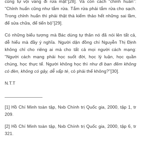
cũng tự vội vàng đi rửa mặt”[28]. Và còn cách “chỉnh huấn”:
“Chỉnh huấn cũng như tắm rửa. Tắm rửa phải tắm rửa cho sạch.
Trong chỉnh huấn thì phải thật thà kiểm thảo hết những sai lầm,
để sửa chữa, để tiến bộ”[29].
Có những biểu tượng mà Bác dùng tự thân nó đã nói lên tất cả,
dễ hiểu mà đầy ý nghĩa. Người dặn đồng chí Nguyễn Thị Định
không chỉ cho riêng ai mà cho tất cả mọi người cách mạng:
“Người cách mạng phải học suốt đời, học lý luận, học quần
chúng, học thực tế. Người không học thì như
đi ban đêm không
có đèn, không có gậy, dễ vấp té
, có phải thế không?”[30].
N.T.T
_______________
[1] Hồ Chí Minh toàn tập, Nxb Chính trị Quốc gia, 2000, tập 1, tr
209.
[2] Hồ Chí Minh toàn tập, Nxb Chính trị Quốc gia, 2000, tập 6, tr
321.