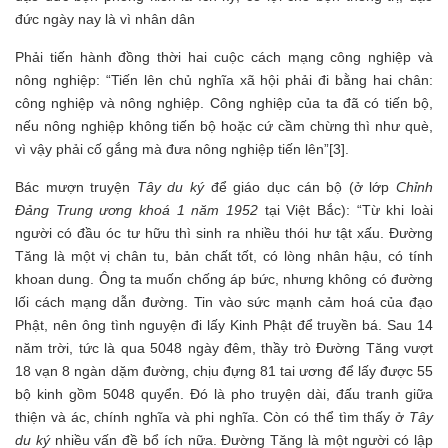
đức ngày nay là vì nhân dân
Phải tiến hành đồng thời hai cuộc cách mạng công nghiệp và
nông nghiệp: “Tiến lên chủ nghĩa xã hội phải đi bằng hai chân:
công nghiệp và nông nghiệp. Công nghiệp của ta đã có tiến bộ,
nếu nông nghiệp không tiến bộ hoặc cứ cầm chừng thì như què,
vì vậy phải cố gắng mà đưa nông nghiệp tiến lên”[3].
Bác mượn truyện
Tây du ký
để giáo dục cán bộ (ở lớp
Chỉnh
Đảng Trung ương khoá 1 năm 1952
tại Việt Bắc): “Từ khi loài
người có đầu óc tư hữu thì sinh ra nhiều thói hư tật xấu. Đường
Tăng là một vị chân tu, bản chất tốt, có lòng nhân hậu, có tính
khoan dung. Ông ta muốn chống áp bức, nhưng không có đường
lối cách mạng dẫn đường. Tin vào sức mạnh cảm hoá của đạo
Phật, nên ông tình nguyện đi lấy Kinh Phật để truyền bá. Sau 14
năm trời, tức là qua 5048 ngày đêm, thầy trò Đường Tăng vượt
18 vạn 8 ngàn dặm đường, chịu đựng 81 tai ương để lấy được 55
bộ kinh gồm 5048 quyển. Đó là pho truyện dài, đấu tranh giữa
thiện và ác, chính nghĩa và phi nghĩa. Còn có thể tìm thấy ở
Tây
du ký
nhiều vấn đề bổ ích nữa. Đường Tăng là một người có lập