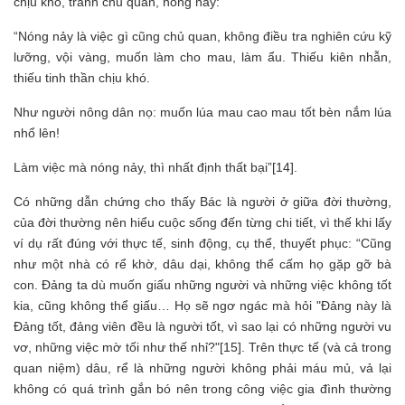
chịu khó, tránh chủ quan, nóng nảy:
“Nóng nảy là việc gì cũng chủ quan, không điều tra nghiên cứu kỹ
lưỡng, vội vàng, muốn làm cho mau, làm ẩu. Thiếu kiên nhẫn,
thiếu tinh thần chịu khó.
Như người nông dân nọ: muốn lúa mau cao mau tốt bèn nắm lúa
nhổ lên!
Làm việc mà nóng nảy, thì nhất định thất bại”[14].
Có những dẫn chứng cho thấy Bác là người ở giữa đời thường,
của đời thường nên hiểu cuộc sống đến từng chi tiết, vì thế khi lấy
ví dụ rất đúng với thực tế, sinh động, cụ thể, thuyết phục: “Cũng
như một nhà có rể khờ, dâu dại, không thể cấm họ gặp gỡ bà
con. Đảng ta dù muốn giấu những người và những việc không tốt
kia, cũng không thể giấu… Họ sẽ ngơ ngác mà hỏi "Đảng này là
Đảng tốt, đảng viên đều là người tốt, vì sao lại có những người vu
vơ, những việc mờ tối như thế nhỉ?"[15]. Trên thực tế (và cả trong
quan niệm) dâu, rể là những người không phải máu mủ, vả lại
không có quá trình gắn bó nên trong công việc gia đình thường