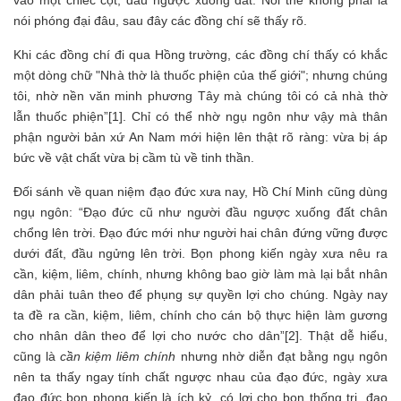
vào một chiếc cột, đầu ngược xuống đất. Nói thế không phải là
nói phóng đại đâu, sau đây các đồng chí sẽ thấy rõ.
Khi các đồng chí đi qua Hồng trường, các đồng chí thấy có khắc
một dòng chữ "Nhà thờ là thuốc phiện của thế giới"; nhưng chúng
tôi, nhờ nền văn minh phương Tây mà chúng tôi có cả nhà thờ
lẫn thuốc phiện”[1]. Chỉ có thể nhờ ngụ ngôn như vậy mà thân
phận người bản xứ An Nam mới hiện lên thật rõ ràng: vừa bị áp
bức về vật chất vừa bị cầm tù về tinh thần.
Đối sánh về quan niệm đạo đức xưa nay, Hồ Chí Minh cũng dùng
ngụ ngôn: “Đạo đức cũ như người đầu ngược xuống đất chân
chổng lên trời. Đạo đức mới như người hai chân đứng vững được
dưới đất, đầu ngửng lên trời. Bọn phong kiến ngày xưa nêu ra
cần, kiệm, liêm, chính, nhưng không bao giờ làm mà lại bắt nhân
dân phải tuân theo để phụng sự quyền lợi cho chúng. Ngày nay
ta đề ra cần, kiệm, liêm, chính cho cán bộ thực hiện làm gương
cho nhân dân theo để lợi cho nước cho dân”[2]. Thật dễ hiểu,
cũng là
cần kiệm liêm chính
nhưng nhờ diễn đạt bằng ngụ ngôn
nên ta thấy ngay tính chất ngược nhau của đạo đức, ngày xưa
đạo đức bọn phong kiến là ích kỷ, có lợi cho bọn thống trị, đạo