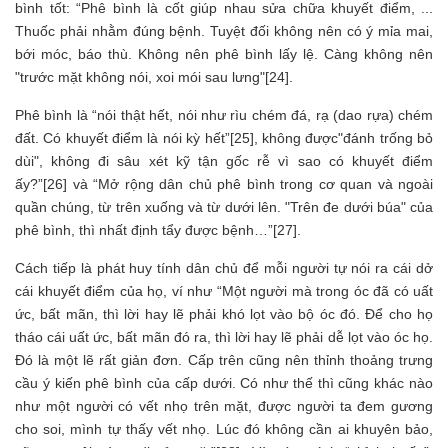
bình tốt: “Phê bình là cốt giúp nhau sửa chữa khuyết điểm, ...
Thuốc phải nhằm đúng bệnh. Tuyệt đối không nên có ý mỉa mai,
bới móc, báo thù. Không nên phê bình lấy lệ. Càng không nên
"trước mặt không nói, xoi mói sau lưng"[24].
Phê bình là “nói thật hết, nói như rìu chém đá, rạ (dao rựa) chém
đất. Có khuyết điểm là nói kỳ hết”[25], không được"đánh trống bỏ
dùi", không đi sâu xét kỹ tận gốc rễ vì sao có khuyết điểm
ấy?”[26] và “Mở rộng dân chủ phê bình trong cơ quan và ngoài
quần chúng, từ trên xuống và từ dưới lên. "Trên đe dưới búa" của
phê bình, thì nhất định tẩy được bệnh…”[27].
Cách tiếp là phát huy tính dân chủ để mỗi người tự nói ra cái dở
cái khuyết điểm của họ, ví như “Một người mà trong óc đã có uất
ức, bất mãn, thì lời hay lẽ phải khó lọt vào bộ óc đó. Để cho họ
tháo cái uất ức, bất mãn đó ra, thì lời hay lẽ phải dễ lọt vào óc họ.
Đó là một lẽ rất giản đơn. Cấp trên cũng nên thỉnh thoảng trưng
cầu ý kiến phê bình của cấp dưới. Có như thế thì cũng khác nào
như một người có vết nhọ trên mặt, được người ta đem gương
cho soi, mình tự thấy vết nhọ. Lúc đó không cần ai khuyên bảo,