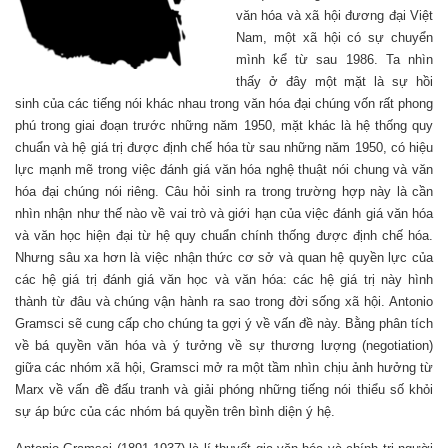
văn hóa và xã hội đương đại Việt
Nam, một xã hội có sự chuyển
mình kể từ sau 1986. Ta nhìn
thấy ở đây một mặt là sự hồi
sinh của các tiếng nói khác nhau trong văn hóa đại chúng vốn rất phong
phú trong giai đoạn trước những năm 1950, mặt khác là hệ thống quy
chuẩn và hệ giá trị được định chế hóa từ sau những năm 1950, có hiệu
lực mạnh mẽ trong việc đánh giá văn hóa nghệ thuật nói chung và văn
hóa đại chúng nói riêng. Câu hỏi sinh ra trong trường hợp này là cần
nhìn nhận như thế nào về vai trò và giới hạn của việc đánh giá văn hóa
và văn học hiện đại từ hệ quy chuẩn chính thống được định chế hóa.
Nhưng sâu xa hơn là việc nhận thức cơ sở và quan hệ quyền lực của
các hệ giá trị đánh giá văn học và văn hóa: các hệ giá trị này hình
thành từ đâu và chúng vận hành ra sao trong đời sống xã hội. Antonio
Gramsci sẽ cung cấp cho chúng ta gợi ý về vấn đề này. Bằng phân tích
về bá quyền văn hóa và ý tưởng về sự thương lượng (negotiation)
giữa các nhóm xã hội, Gramsci mở ra một tầm nhìn chịu ảnh hưởng từ
Marx về vấn đề đấu tranh và giải phóng những tiếng nói thiểu số khỏi
sự áp bức của các nhóm bá quyền trên bình diện ý hệ.