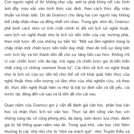
Con người nghệ sĩ thì không như vậy, anh ta phải khớp nối các hình
ảnh đầy màu sắc vào hình thức xác định, theo cách thức đầy mâu
thuẫn và khác biệt. Do đó Gramsci cho rằng hai con người này không
thể chấp nhận nhau và đồng nhất với nhau. Trong góc nhìn đó, Gramsci
phê bình cách nhìn có tính chất chính trị đối với lịch sử nghệ thuật,
xem lịch sử nghệ thuật như là lịch sử tiến triển của các trường phái,
theo một lược đồ của những sự tiến bộ: “Một sai lầm nghiêm trọng là
chấp nhận một chiến lược tiến triển duy nhất, theo đó mỗi sự tăng tiến
mới tích lũy và trở thành tiền đề cho sự tăng tiến cao hơn. Không chỉ
vì các chiến lược vốn đa tạp, mà ngay cả chiến lược gọi là tiến triển
nhất cũng có những moment thoái lui”. Cái nhìn về lịch sử nghệ thuật
như là lịch sử của sự tiến bộ như thế sẽ chỉ khái quát hiện thực của
nghệ thuật theo viễn tượng và tầm nhìn của nhà nghiên cứu, và theo
đó, thực tiễn nghệ thuật hiện ra như là trật tự định sẵn và tất yếu, cái
trước tác động đến cái sau và là tiền đề cho cái sau.
Quan niệm của Gramsci gợi ý vấn đề đánh giá văn học, phân loại văn
học và nhận thức lịch sử văn học. Thực tại đời sống văn học với
những sáng tác vô cùng phong phú, đa dạng, luôn được lựa chọn, đánh
giá từ hệ thống quan niệm nào đó. Trong quá khứ, văn học chữ Nôm
thường bị các nhà nho cho là “nôm na mách qué”, như
Truyện Kiều
và