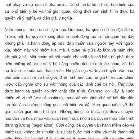
luật pháp và sự quản lí nhà nước. Đó chính là hình thức tiêu biểu của
sự phổ biến ý hệ và thế giới quan, đồng thời sản sinh hình thức bá
quyền về ý nghĩa và diễn giải ý nghĩa.
Nhìn chung, trong quan niệm của Gramsci, bá quyền có ba đặc điểm.
Trước hết, bá quyền không phải là hành động mà là mối quan hệ; đây
không phải là hành động áp bức đơn thuần của người này với người
kia, nhóm này với nhóm kia, mà là quan hệ giữa áp bức và tuân chịu
về mặt ý hệ. Một nhóm xã hội muốn chi phối và phổ biến thì phải thực
hiện những đặt định về ý hệ bằng nhiều hình thức khác nhau, đòi hỏi
sự tuân chịu của các thành viên. Nó giáo dục và tuyên truyền văn hóa,
phổ biến cái nhìn về thế giới, định hình nên các hệ giá trị và các chiến
lược cấp nghĩa cho sự vật thông qua các định chế xã hội.
Thứ nữa
,
thực hành bá quyền có tính chất tiến trình. Gramsci gọi đây là cuộc
chiến về vị thế (war of position), trong đó các định chế xã hội dần dần
lan tỏa ảnh hưởng thông qua phổ biến và đặt định quan niệm về thế
giới, cách giải thích thế giới. Những tiếng nói khác biệt được chuyển
hóa dần và hòa nhập vào quan niệm của nhóm bá quyền theo tiến trình
thương lượng (negotiation).
Cuối cùng
, bá quyền vận hành mềm dẻo và
phức tạp, không đơn thuần là sự bắt buộc một chiều và nhất thành bất
biến. Đây là tiến trình thỏa thuận và thương lượng, mỗi cá nhân chấp