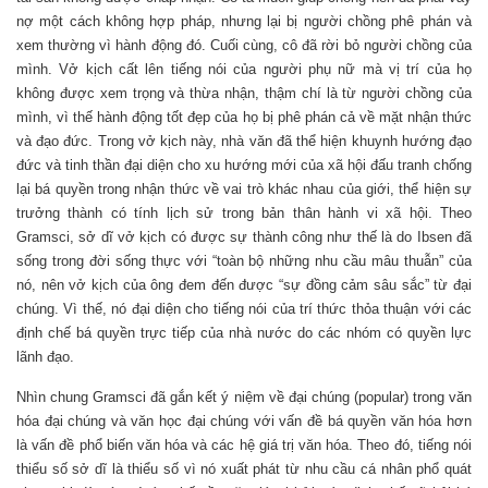
nợ một cách không hợp pháp, nhưng lại bị người chồng phê phán và
xem thường vì hành động đó. Cuối cùng, cô đã rời bỏ người chồng của
mình. Vở kịch cất lên tiếng nói của người phụ nữ mà vị trí của họ
không được xem trọng và thừa nhận, thậm chí là từ người chồng của
mình, vì thế hành động tốt đẹp của họ bị phê phán cả về mặt nhận thức
và đạo đức. Trong vở kịch này, nhà văn đã thể hiện khuynh hướng đạo
đức và tinh thần đại diện cho xu hướng mới của xã hội đấu tranh chống
lại bá quyền trong nhận thức về vai trò khác nhau của giới, thể hiện sự
trưởng thành có tính lịch sử trong bản thân hành vi xã hội. Theo
Gramsci, sở dĩ vở kịch có được sự thành công như thế là do Ibsen đã
sống trong đời sống thực với “toàn bộ những nhu cầu mâu thuẫn” của
nó, nên vở kịch của ông đem đến được “sự đồng cảm sâu sắc” từ đại
chúng. Vì thế, nó đại diện cho tiếng nói của trí thức thỏa thuận với các
định chế bá quyền trực tiếp của nhà nước do các nhóm có quyền lực
lãnh đạo.
Nhìn chung Gramsci đã gắn kết ý niệm về đại chúng (popular) trong văn
hóa đại chúng và văn học đại chúng với vấn đề bá quyền văn hóa hơn
là vấn đề phổ biến văn hóa và các hệ giá trị văn hóa. Theo đó, tiếng nói
thiểu số sở dĩ là thiểu số vì nó xuất phát từ nhu cầu cá nhân phổ quát