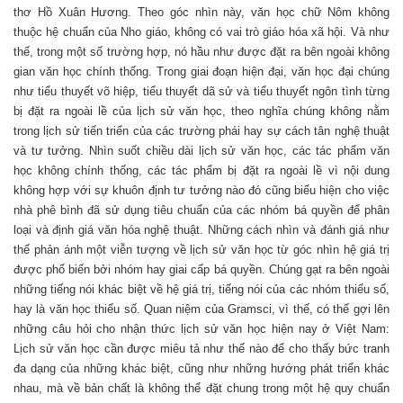
thơ Hồ Xuân Hương. Theo góc nhìn này, văn học chữ Nôm không
thuộc hệ chuẩn của Nho giáo, không có vai trò giáo hóa xã hội. Và như
thế, trong một số trường hợp, nó hầu như được đặt ra bên ngoài không
gian văn học chính thống. Trong giai đoạn hiện đại, văn học đại chúng
như tiểu thuyết võ hiệp, tiểu thuyết dã sử và tiểu thuyết ngôn tình từng
bị đặt ra ngoài lề của lịch sử văn học, theo nghĩa chúng không nằm
trong lịch sử tiến triển của các trường phái hay sự cách tân nghệ thuật
và tư tưởng. Nhìn suốt chiều dài lịch sử văn học, các tác phẩm văn
học không chính thống, các tác phẩm bị đặt ra ngoài lề vì nội dung
không hợp với sự khuôn định tư tưởng nào đó cũng biểu hiện cho việc
nhà phê bình đã sử dụng tiêu chuẩn của các nhóm bá quyền để phân
loại và định giá văn hóa nghệ thuật. Những cách nhìn và đánh giá như
thế phản ánh một viễn tượng về lịch sử văn học từ góc nhìn hệ giá trị
được phổ biến bởi nhóm hay giai cấp bá quyền. Chúng gạt ra bên ngoài
những tiếng nói khác biệt về hệ giá trị, tiếng nói của các nhóm thiểu số,
hay là văn học thiểu số. Quan niệm của Gramsci, vì thế, có thể gợi lên
những câu hỏi cho nhận thức lịch sử văn học hiện nay ở Việt Nam:
Lịch sử văn học cần được miêu tả như thế nào để cho thấy bức tranh
đa dạng của những khác biệt, cũng như những hướng phát triển khác
nhau, mà về bản chất là không thể đặt chung trong một hệ quy chuẩn