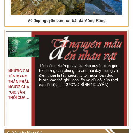
Vẻ đẹp nguyên bản nơi bãi đá Móng Rồng
Từ những đường dây lừa đảo xuyên biên giới,
từ những căn phòng trọ ám mùi dây thừng và
NHỮNG CÁI
điện thoại bị tắt nguồn…, tôi muốn bạn đọc
TÊN MANG
bước vào thế giới lạnh lẽo và dữ dội của thời
THÂN PHẬN
đại dữ liệu,... (DƯƠNG BÌNH NGUYÊN)
NGƯỜI CỦA
"GIÓ VẪN
THỔI QUA
RỪNG
NHIỆT ĐỚI"
Sách từ Nhà số 4