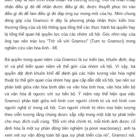
nhận điều gì đó để nhận được điều gì đó, được thuyết phục tin vào
điều gì đó để làm điều gì đó đáp ứng sự mong mỏi của họ. Nhìn chung
đóng góp của Gramsci ở đây là phương pháp nhận thức kiến trúc
thượng tầng của xã hội thông qua tổng thể các thực hành bá quyền hay
là tổng thể quan hệ quyền lực của các nhóm xã hội. Góc nhìn này của
ông tạo nên trào lưu “Trở về với Gramsci” (Turn to Gramsci) trong
nghiên cứu văn hóa Anh - Mĩ.
Bá quyền trong quan niệm của Gramsci là sự kiến tạo, khuôn định, duy
trì và phổ biến quan niệm về thế giới của nhóm xã hội. Vì vậy, bá
quyền đặt định khuôn khổ để đánh giá các hiện tượng văn hóa nghệ
thuật từ thế giới quan của nhóm hay giai cấp dẫn dắt xã hội, tạo nên sự
phân biệt giữa văn hóa bình dân và văn hóa tinh hoa, văn hóa tiến bộ
và văn hóa đi ngược với sự tiến bộ. Ý niệm này thể hiện qua việc
Gramsci phân biệt giữa mô hình con người chính trị và mô hình con
người nghệ sĩ trong xã hội. Con người chính trị nhìn mọi hiện tượng
theo viễn tượng rằng chúng được sắp xếp trong một trật tự phát triển
cho mục đích cuối cùng. “Đối với nhà chính trị, mỗi hình ảnh được cố
định hóa là một sự phản động tiên nghiệm (a priori reactionary): anh ta
xem xét sự vận động toàn bộ qua sự phát triển của nó”, Gramsci nói.