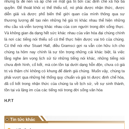
nhưng bị đè nén và áp chế về mặt giá trị bởi các định chế xã hội bá
quyền. Để thoát khỏi vị thế thiểu số, nó phải được nhận thức, được
diễn giải và được phổ biến thế giới quan của mình thông qua sự
thương lượng để tạo nên những hệ giá trị khác nhau thể hiện những
nhu cầu và viễn tượng khác nhau của con người trong đời sống thực.
Và không gian đa dạng hết sức khác nhau của văn hóa đại chúng chính
là nơi các tiếng nói thiểu số có thể thực hiện được vai trò của chúng.
Có thể nói như Stuart Hall, điều Gramsci gợi ra vẫn còn hữu ích cho
chúng ta hôm nay chính là sự tôn trọng những cái khác biệt, là việc
lắng nghe âm vọng lịch sử từ những tiếng nói khác, những tiếng nói
chưa định hình, cố kết, mà còn tồn tại dưới dạng hỗn độn, chưa có giá
trị và thậm chí không có khung để đánh giá chúng. Muốn vậy, chúng ta
phải vượt qua những hệ thống quy chuẩn và giá trị được định chế hóa,
đã cố kết trong nhận thức của chúng ta về lịch sử, về sự sinh thành,
tồn tại và lặng im của các tiếng nói trong đời sống văn hóa
H.P.T
Tin tức khác