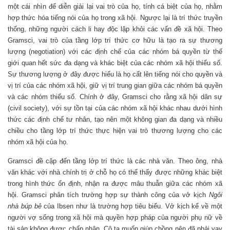
một cái nhìn để diễn giải lại vai trò của họ, tính cá biệt của họ, nhằm
hợp thức hóa tiếng nói của họ trong xã hội. Ngược lại là trí thức truyền
thống, những người cách li hay độc lập khỏi các vấn đề xã hội. Theo
Gramsci, vai trò của tầng lớp trí thức cơ hữu là tạo ra sự thương
lượng (negotiation) với các định chế của các nhóm bá quyền từ thế
giới quan hết sức đa dạng và khác biệt của các nhóm xã hội thiểu số.
Sự thương lượng ở đây được hiểu là họ cất lên tiếng nói cho quyền và
vị trí của các nhóm xã hội, giữ vị trí trung gian giữa các nhóm bá quyền
và các nhóm thiểu số. Chính ở đây, Gramsci cho rằng xã hội dân sự
(civil society), với sự tồn tại của các nhóm xã hội khác nhau dưới hình
thức các định chế tư nhân, tạo nên một không gian đa dạng và nhiều
chiều cho tầng lớp trí thức thực hiện vai trò thương lượng cho các
nhóm xã hội của họ.
Gramsci đề cập đến tầng lớp trí thức là các nhà văn. Theo ông, nhà
văn khác với nhà chính trị ở chỗ họ có thể thấy được những khác biệt
trong hình thức ổn định, nhận ra được mâu thuẫn giữa các nhóm xã
hội. Gramsci phân tích trường hợp sự thành công của vở kịch
Ngôi
nhà búp bê
của Ibsen như là trường hợp tiêu biểu. Vở kịch kể về một
người vợ sống trong xã hội mà quyền hợp pháp của người phụ nữ về
tài sản không được chấp nhận. Cô ta muốn giúp chồng nên đã phải vay