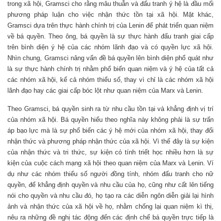
trong xã hội, Gramsci cho rằng mâu thuẫn và đấu tranh ý hệ là đầu mối
phương pháp luận cho việc nhận thức tồn tại xã hội. Mặt khác,
Gramsci dựa trên thực hành chính trị của Lenin để phát triển quan niệm
về bá quyền. Theo ông, bá quyền là sự thực hành đấu tranh giai cấp
trên bình diện ý hệ của các nhóm lãnh đạo và có quyền lực xã hội.
Nhìn chung, Gramsci nâng vấn đề bá quyền lên bình diện phổ quát như
là sự thực hành chính trị nhằm phổ biến quan niệm và ý hệ của tất cả
các nhóm xã hội, kể cả nhóm thiểu số, thay vì chỉ là các nhóm xã hội
lãnh đạo hay các giai cấp bóc lột như quan niệm của Marx và Lenin.
Theo Gramsci, bá quyền sinh ra từ nhu cầu tồn tại và khẳng định vị trí
của nhóm xã hội. Bá quyền hiểu theo nghĩa này không phải là sự trấn
áp bạo lực mà là sự phổ biến các ý hệ mới của nhóm xã hội, thay đổi
nhận thức và phương pháp nhận thức của xã hội. Vì thế đây là sự kiện
của nhận thức và tri thức, sự kiện có tính triết học nhiều hơn là sự
kiện của cuộc cách mạng xã hội theo quan niệm của Marx và Lenin. Ví
dụ như các nhóm thiểu số người đồng tính, nhóm đấu tranh cho nữ
quyền, để khẳng định quyền và nhu cầu của họ, cũng như cất lên tiếng
nói cho quyền và nhu cầu đó, họ tạo ra các diễn ngôn diễn giải lại hình
ảnh và nhận thức của xã hội về họ, nhằm chống lại quan niệm kì thị,
nêu ra những đề nghị tác động đến các định chế bá quyền trực tiếp là