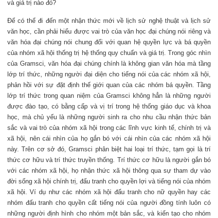
và giá trị nào đó?
Để có thể đi đến một nhận thức mới về lịch sử nghệ thuật và lịch sử
văn học, cần phải hiểu được vai trò của văn học đại chúng nói riêng và
văn hóa đại chúng nói chung đối với quan hệ quyền lực và bá quyền
của nhóm xã hội thống trị hệ thống quy chuẩn và giá trị. Trong góc nhìn
của Gramsci, văn hóa đại chúng chính là không gian văn hóa mà tầng
lớp trí thức, những người đại diện cho tiếng nói của các nhóm xã hội,
phản hồi với sự đặt định thế giới quan của các nhóm bá quyền. Tầng
lớp trí thức trong quan niệm của Gramsci không hẳn là những người
được đào tạo, có bằng cấp và vị trí trong hệ thống giáo dục và khoa
học, mà chủ yếu là những người sinh ra cho nhu cầu nhận thức bản
sắc và vai trò của nhóm xã hội trong các lĩnh vực kinh tế, chính trị và
xã hội, nên cái nhìn của họ gắn bó với cái nhìn của các nhóm xã hội
này. Trên cơ sở đó, Gramsci phân biệt hai loại trí thức, tạm gọi là trí
thức cơ hữu và trí thức truyền thống. Trí thức cơ hữu là người gắn bó
với các nhóm xã hội, họ nhận thức xã hội thông qua sự tham dự vào
đời sống xã hội chính trị, đấu tranh cho quyền lợi và tiếng nói của nhóm
xã hội. Ví dụ như các nhóm xã hội đấu tranh cho nữ quyền hay các
nhóm đấu tranh cho quyền cất tiếng nói của người đồng tính luôn có
những người định hình cho nhóm một bản sắc, và kiến tạo cho nhóm