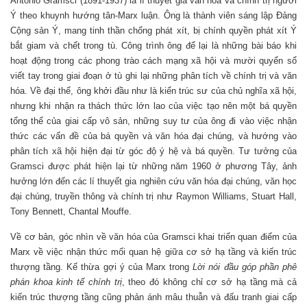
Antonio Gramsci (1891-1937) là lí thuyết gia văn hóa và chính trị người
Ý theo khuynh hướng tân-Marx luận. Ông là thành viên sáng lập Đảng
Cộng sản Ý, mang tinh thần chống phát xít, bị chính quyền phát xít Ý
bắt giam và chết trong tù. Công trình ông để lại là những bài báo khi
hoạt động trong các phong trào cách mạng xã hội và mười quyển sổ
viết tay trong giai đoạn ở tù ghi lại những phân tích về chính trị và văn
hóa. Về đại thể, ông khởi đầu như là kiến trúc sư của chủ nghĩa xã hội,
nhưng khi nhận ra thách thức lớn lao của việc tạo nên một bá quyền
tổng thể của giai cấp vô sản, những suy tư của ông đi vào việc nhận
thức các vấn đề của bá quyền và văn hóa đại chúng, và hướng vào
phân tích xã hội hiện đại từ góc độ ý hệ và bá quyền. Tư tưởng của
Gramsci được phát hiện lại từ những năm 1960 ở phương Tây, ảnh
hưởng lớn đến các lí thuyết gia nghiên cứu văn hóa đại chúng, văn học
đại chúng, truyền thông và chính trị như Raymon Williams, Stuart Hall,
Tony Bennett, Chantal Mouffe.
Về cơ bản, góc nhìn về văn hóa của Gramsci khai triển quan điểm của
Marx về việc nhận thức mối quan hệ giữa cơ sở hạ tầng và kiến trúc
thượng tầng. Kế thừa gợi ý của Marx trong
Lời nói đầu góp phần phê
phán khoa kinh tế chính trị
, theo đó không chỉ cơ sở hạ tầng mà cả
kiến trúc thượng tầng cũng phản ánh mâu thuẫn và đấu tranh giai cấp