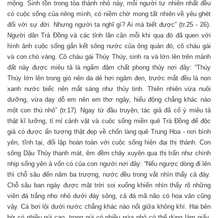
mộng. Sinh tồn trong tòa thành nhỏ này, mỗi người tự nhiên nhất đều
có cuộc sống của riêng mình, có niềm chờ mong tất nhiên về yêu ghét
đối với sự đời. Nhưng người ta nghĩ gì? Ai mà biết được” (tr.25 - 26).
Người dân Trà Đồng và các tỉnh lân cận mỗi khi qua đò đã quen với
hình ảnh cuộc sống gắn kết sông nước của ông quản đò, cô cháu gái
và con chó vàng. Cô cháu gái Thúy Thúy, sinh ra và lớn lên trên mảnh
đất này được miêu tả là ngấm đậm chất phong thủy nơi đây: “Thúy
Thúy lớn lên trong gió nên da dẻ hơi ngăm đen, trước mắt đều là non
xanh nước biếc nên mắt sáng như thủy tinh. Thiên nhiên vừa nuôi
dưỡng, vừa dạy dỗ em nên em thơ ngây, hiếu động chẳng khác nào
một con thú nhỏ” (tr.17). Ngay từ đầu truyện, tác giả đã cố ý miêu tả
thật kĩ lưỡng, tỉ mỉ cảnh vật và cuộc sống miền quê Trà Đồng để độc
giả có được ấn tượng thật đẹp về chốn làng quê Trung Hoa - nơi bình
yên, tĩnh tại, đối lập hoàn toàn với cuộc sống hiện đại thị thành. Con
sông Dậu Thủy thanh mát, êm đềm chảy xuyên qua thị trấn như chính
nhịp sống yên ả vốn có của con người nơi đây: “Nếu ngược dòng đi lên
thì chỗ sâu đến năm ba trượng, nước đều trong vắt nhìn thấy cả đáy.
Chỗ sâu ban ngày được mặt trời soi xuống khiến nhìn thấy rõ những
viên đá trắng nho nhỏ dưới đáy sông, cả đá mã não có hoa văn cũng
vậy. Cá bơi lội dưới nước chẳng khác nào nổi giữa không khí. Hai bên
bờ có nhiều núi cao, trong núi có nhiều nứa nhỏ có thể dùng làm giấy,