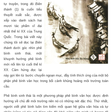
tự truyện, trong đó
Biên
thành
(1) là cuốn tiểu
thuyết xuất sắc, được
xếp vào danh sách hai
mươi tác phẩm vĩ đại
nhất thế kỉ XX của Trung
Quốc. Trong bài viết này
chúng tôi sẽ đọc lại
Biên
thành
dưới góc nhìn phê
bình sinh thái, một
khuynh hướng phê bình
mới nổi lên từ cuối thế kỉ
XX. Cảm hứng đọc lại
này gợi lên từ bước chuyển ngoạn mục, đầy tính thích ứng của một bộ
phận phê bình văn học trong bối cảnh khủng hoảng môi trường toàn
cầu.
Phê bình sinh thái là một phương pháp phê bình văn học được định
hướng về chủ đề môi trường nên nó có những nét đặc thù. Thứ nhất,
người viết phê bình luôn tìm kiếm mối quan hệ giữa văn hóa và tự