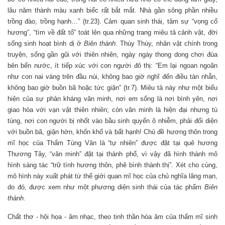
lâu năm thành màu xanh biếc rất bắt mắt. Nhà gần sông phần nhiều
trồng đào, trồng hạnh…” (tr.23). Cảm quan sinh thái, tâm sự “vọng cố
hương”, “tìm về đất tổ” toát lên qua những trang miêu tả cảnh vật, đời
sống sinh hoạt bình dị ở
Biên thành
. Thúy Thúy, nhân vật chính trong
truyện, sống gần gũi với thiên nhiên, ngày ngày thong dong chơi đùa
bên bến nước, ít tiếp xúc với con người đô thị: “Em lại ngoan ngoãn
như con nai vàng trên đầu núi, không bao giờ nghĩ đến điều tàn nhẫn,
không bao giờ buồn bã hoặc tức giận” (tr.7). Miêu tả này như một biểu
hiện của sự phản kháng văn minh, nơi em sống là nơi bình yên, nơi
giao hòa với vạn vật thiên nhiên; còn văn minh là hiện đại nhưng tù
túng, nơi con người bị nhốt vào bầu sinh quyển ô nhiễm, phải đối diện
với buồn bã, giận hờn, khốn khổ và bất hạnh! Chủ đề hương thôn trong
mĩ học của Thẩm Tùng Văn là “tự nhiên” được đặt tại quê hương
Thương Tây, “văn minh” đặt tại thành phố, vì vậy đã hình thành mô
hình sáng tác “trữ tình hương thôn, phê bình thành thị”. Xét cho cùng,
mô hình này xuất phát từ thế giới quan mĩ học của chủ nghĩa lãng mạn,
do đó, được xem như một phương diện sinh thái của tác phẩm
Biên
thành
.
Chất thơ - hội họa - âm nhạc, theo tinh thần hòa âm của thẩm mĩ sinh