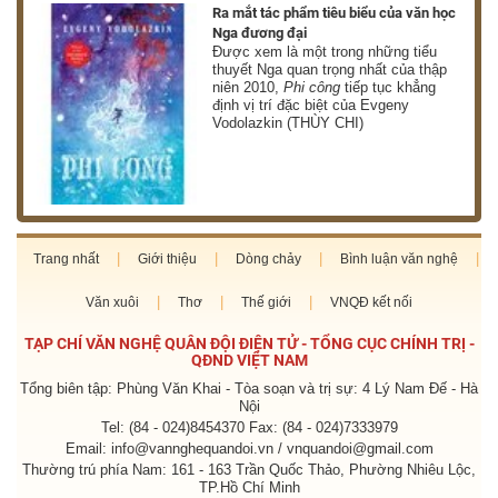
nh
Ra mắt tác phẩm tiêu biểu của văn học
Nga đương đại
g
Được xem là một trong những tiểu
thuyết Nga quan trọng nhất của thập
niên 2010,
Phi công
tiếp tục khẳng
định vị trí đặc biệt của Evgeny
Vodolazkin (THÙY CHI)
Trang nhất
Giới thiệu
Dòng chảy
Bình luận văn nghệ
Văn xuôi
Thơ
Thế giới
VNQĐ kết nối
TẠP CHÍ VĂN NGHỆ QUÂN ĐỘI ĐIỆN TỬ - TỔNG CỤC CHÍNH TRỊ -
QĐND VIỆT NAM
Tổng biên tập: Phùng Văn Khai - Tòa soạn và trị sự: 4 Lý Nam Đế - Hà
Nội
Tel: (84 - 024)8454370 Fax: (84 - 024)7333979
Email: info@vannghequandoi.vn / vnquandoi@gmail.com
Thường trú phía Nam: 161 - 163 Trần Quốc Thảo, Phường Nhiêu Lộc,
TP.Hồ Chí Minh