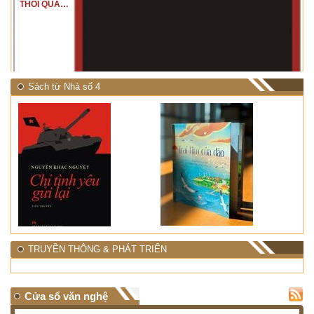
THỔI QUA
RỪNG
NHIỆT ĐỚI"
Sách từ Nhà số 4
TRUYỀN THÔNG & PHÁT TRIỂN
Cửa sổ văn nghệ