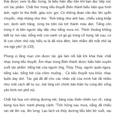
thái được xem là đặc trưng, là biểu hiện đầu tiên khi bạn đọc tiếp xúc
với tác phẩm. Chất thơ trong tiểu thuyết
Biên thành
biểu hiện qua hình
ảnh, ngôn từ tha thiết, giàu sức gợi. Có những đoạn văn đọc lên uyển
chuyển, nhịp nhàng như thơ: “Ánh trăng như ánh bạc, chiếu sáng khắp
nơi; dưới ánh trăng, rừng tre trên núi trở thành màu đen. Tiếng côn
trùng rỉ rả bên người dày đặc như tiếng mưa rơi. Thỉnh thoảng không
biết tự nơi nào, bỗng một con oanh cỏ gù gù trong cổ họng; lát sau, có
lẽ con chim nhỏ này hiểu ra là đã nửa đêm, bèn nhắm đôi mắt nhỏ lại
mà ngủ yên” (tr.133).
Phong vị lãng mạn còn được tác giả làm nổi bật khi khai thác chất
nhạc trong tiểu thuyết. Âm nhạc trong
Biên thành
được biểu hiện xuyên
suốt tác phẩm: tiếng hát của người ông, Thúy Thúy, người quản ngựa,
tiếng sáo, tiếng hót của chim muông… Cả tiểu thuyết tựa khúc nhạc
buồn day dứt. Tác giả đã để cho các nhân vật của mình hát rất nhiều
như một cách để tự sự, trải lòng với chính bản thân họ cùng đời sống
yên bình nơi phố núi.
Chất hội họa với những đường nét, bảng màu thiên nhiên rực rỡ, sáng
bừng tựa bức tranh phong cảnh: “Trời hửng sau mưa, nắng đã chiếu
ran rát lên vai, lên lưng. Lau lách và thủy dương liễu bên bờ suối, rau