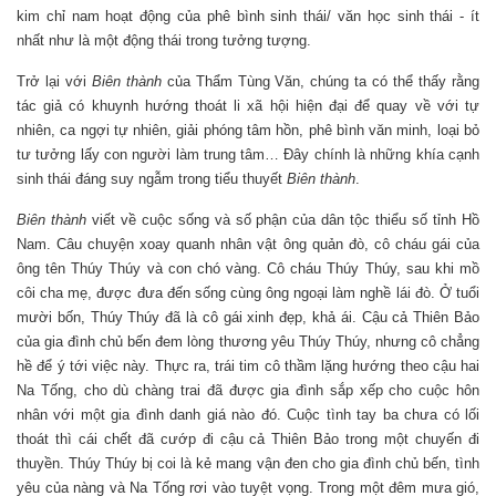
kim chỉ nam hoạt động của phê bình sinh thái/ văn học sinh thái - ít
nhất như là một động thái trong tưởng tượng.
Trở lại với
Biên thành
của Thẩm Tùng Văn, chúng ta có thể thấy rằng
tác giả có khuynh hướng thoát li xã hội hiện đại để quay về với tự
nhiên, ca ngợi tự nhiên, giải phóng tâm hồn, phê bình văn minh, loại bỏ
tư tưởng lấy con người làm trung tâm… Đây chính là những khía cạnh
sinh thái đáng suy ngẫm trong tiểu thuyết
Biên thành
.
Biên thành
viết về cuộc sống và số phận của dân tộc thiểu số tỉnh Hồ
Nam. Câu chuyện xoay quanh nhân vật ông quản đò, cô cháu gái của
ông tên Thúy Thúy và con chó vàng. Cô cháu Thúy Thúy, sau khi mồ
côi cha mẹ, được đưa đến sống cùng ông ngoại làm nghề lái đò. Ở tuổi
mười bốn, Thúy Thúy đã là cô gái xinh đẹp, khả ái. Cậu cả Thiên Bảo
của gia đình chủ bến đem lòng thương yêu Thúy Thúy, nhưng cô chẳng
hề để ý tới việc này. Thực ra, trái tim cô thầm lặng hướng theo cậu hai
Na Tống, cho dù chàng trai đã được gia đình sắp xếp cho cuộc hôn
nhân với một gia đình danh giá nào đó. Cuộc tình tay ba chưa có lối
thoát thì cái chết đã cướp đi cậu cả Thiên Bảo trong một chuyến đi
thuyền. Thúy Thúy bị coi là kẻ mang vận đen cho gia đình chủ bến, tình
yêu của nàng và Na Tống rơi vào tuyệt vọng. Trong một đêm mưa gió,