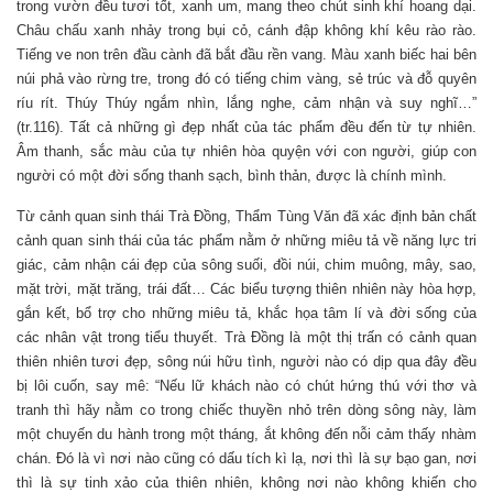
trong vườn đều tươi tốt, xanh um, mang theo chút sinh khí hoang dại.
Châu chấu xanh nhảy trong bụi cỏ, cánh đập không khí kêu rào rào.
Tiếng ve non trên đầu cành đã bắt đầu rền vang. Màu xanh biếc hai bên
núi phả vào rừng tre, trong đó có tiếng chim vàng, sẻ trúc và đỗ quyên
ríu rít. Thúy Thúy ngắm nhìn, lắng nghe, cảm nhận và suy nghĩ…”
(tr.116). Tất cả những gì đẹp nhất của tác phẩm đều đến từ tự nhiên.
Âm thanh, sắc màu của tự nhiên hòa quyện với con người, giúp con
người có một đời sống thanh sạch, bình thản, được là chính mình.
Từ cảnh quan sinh thái Trà Đồng, Thẩm Tùng Văn đã xác định bản chất
cảnh quan sinh thái của tác phẩm nằm ở những miêu tả về năng lực tri
giác, cảm nhận cái đẹp của sông suối, đồi núi, chim muông, mây, sao,
mặt trời, mặt trăng, trái đất… Các biểu tượng thiên nhiên này hòa hợp,
gắn kết, bổ trợ cho những miêu tả, khắc họa tâm lí và đời sống của
các nhân vật trong tiểu thuyết. Trà Đồng là một thị trấn có cảnh quan
thiên nhiên tươi đẹp, sông núi hữu tình, người nào có dịp qua đây đều
bị lôi cuốn, say mê: “Nếu lữ khách nào có chút hứng thú với thơ và
tranh thì hãy nằm co trong chiếc thuyền nhỏ trên dòng sông này, làm
một chuyến du hành trong một tháng, ắt không đến nỗi cảm thấy nhàm
chán. Đó là vì nơi nào cũng có dấu tích kì lạ, nơi thì là sự bạo gan, nơi
thì là sự tinh xảo của thiên nhiên, không nơi nào không khiến cho