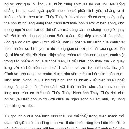
người ông quá lo lắng, đau buồn cũng sớm lìa bỏ cõi đời. Na Tống
chẳng tìm ra cách giải quyết nào cho số phận tình yêu, chàng ra đi
không một lời hẹn ước. Thúy Thúy ở lại với con đò cô đơn, ngày ngày
thả hồn mình lãng đãng theo cảnh trời mây non nước ở bến sông, chờ
mong người con trai có thể sẽ về mà cũng có thể chẳng bao giờ quay
về. Đó là nội dung chính của
Biên thành
. Khi tiếp xúc với tác phẩm,
độc giả có cảm giác được vỗ về, yên ủi bởi vẻ hữu tình của cảnh vật
thiên nhiên; sự bình yên ở đời sống giản dị nơi phố núi của người dân
tộc thiểu số đất Hồ Nam. Nhịp sống chậm rãi của con người, cảnh vật
trong tác phẩm cũng là sự thể hiện, là dấu hiệu cho thấy thái độ quay
lưng với xã hội hiện đại, thoát li và tìm về với tự nhiên của tác giả.
Cảnh và tình trong tác phẩm được nhà văn miêu tả hết sức chân thực,
lãng mạn. Sông, núi là những hình ảnh tự nhiên xuất hiện nhiều nhất
trong tác phẩm, làm “nền cảnh vật thiên nhiên” cho câu chuyện tình
lãng mạn của cô thiếu nữ Thúy Thúy. Hình ảnh Thúy Thúy đợi chờ
người yêu trên con đò cô đơn giữa đại ngàn sông núi ám ảnh, lay động
tâm trí người đọc…
Từ góc nhìn của phê bình sinh thái, có thể thấy trong
Biên thành
mối
quan hệ giữa trữ tình lãng mạn với thiên nhiên rộng lớn hiện lên rất rõ
nét. Nội dung sinh thái nổi bật trong tác phẩm có hàm ý “trách móc” nền