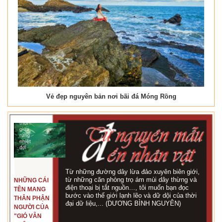
Vẻ đẹp nguyên bản nơi bãi đá Móng Rồng
Từ những đường dây lừa đảo xuyên biên giới,
từ những căn phòng trọ ám mùi dây thừng và
NHỮNG CÁI
điện thoại bị tắt nguồn…, tôi muốn bạn đọc
TÊN MANG
bước vào thế giới lạnh lẽo và dữ dội của thời
THÂN PHẬN
đại dữ liệu,... (DƯƠNG BÌNH NGUYÊN)
NGƯỜI CỦA
"GIÓ VẪN