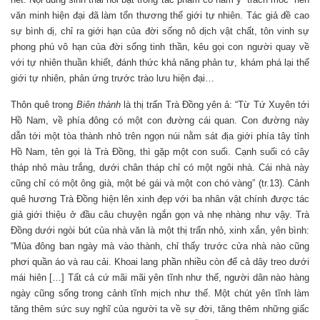
văn minh hiện đại đã làm tổn thương thế giới tự nhiên. Tác giả đề cao
sự bình dị, chỉ ra giới hạn của đời sống nô dịch vật chất, tôn vinh sự
phong phú vô hạn của đời sống tinh thần, kêu gọi con người quay về
với tự nhiên thuần khiết, đánh thức khả năng phản tư, khám phá lại thế
giới tự nhiên, phản ứng trước trào lưu hiện đại…
Thôn quê trong
Biên thành
là thị trấn Trà Đồng yên ả: “Từ Tứ Xuyên tới
Hồ Nam, về phía đông có một con đường cái quan. Con đường này
dẫn tới một tòa thành nhỏ trên ngọn núi nằm sát địa giới phía tây tỉnh
Hồ Nam, tên gọi là Trà Đồng, thì gặp một con suối. Cạnh suối có cây
tháp nhỏ màu trắng, dưới chân tháp chỉ có một ngôi nhà. Cái nhà này
cũng chỉ có một ông già, một bé gái và một con chó vàng” (tr.13). Cảnh
quê hương Trà Đồng hiện lên xinh đẹp với ba nhân vật chính được tác
giả giới thiệu ở đầu câu chuyện ngắn gọn và nhẹ nhàng như vậy. Trà
Đồng dưới ngòi bút của nhà văn là một thị trấn nhỏ, xinh xắn, yên bình:
“Mùa đông ban ngày mà vào thành, chỉ thấy trước cửa nhà nào cũng
phơi quần áo và rau cải. Khoai lang phần nhiều còn để cả dây treo dưới
mái hiên […] Tất cả cứ mãi mãi yên tĩnh như thế, người dân nào hàng
ngày cũng sống trong cảnh tĩnh mịch như thế. Một chút yên tĩnh làm
tăng thêm sức suy nghĩ của người ta về sự đời, tăng thêm những giấc