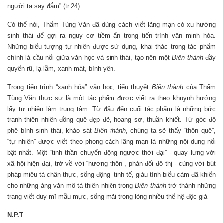
người ta say đắm” (tr.24).
Có thể nói, Thẩm Tùng Văn đã dùng cách viết lãng mạn có xu hướng
sinh thái để gợi ra nguy cơ tiềm ẩn trong tiến trình văn minh hóa.
Những biểu tượng tự nhiên được sử dụng, khai thác trong tác phẩm
chính là cầu nối giữa văn học và sinh thái, tạo nên một
Biên thành
đầy
quyến rũ, lạ lẫm, xanh mát, bình yên.
Trong tiến trình “xanh hóa” văn học, tiểu thuyết
Biên thành
của Thẩm
Tùng Văn thực sự là một tác phẩm được viết ra theo khuynh hướng
lấy tự nhiên làm trung tâm. Từ đầu đến cuối tác phẩm là những bức
tranh thiên nhiên đồng quê đẹp đẽ, hoang sơ, thuần khiết. Từ góc độ
phê bình sinh thái, khảo sát
Biên thành
, chúng ta sẽ thấy “thôn quê”,
“tự nhiên” được viết theo phong cách lãng mạn là những nội dung nổi
bật nhất. Một “tinh thần chuyển động ngược thời đại” - quay lưng với
xã hội hiện đại, trở về với “hương thôn”, phản đối đô thị - cùng với bút
pháp miêu tả chân thực, sống động, tinh tế, giàu tính biểu cảm đã khiến
cho những áng văn mô tả thiên nhiên trong
Biên thành
trở thành những
trang viết duy mĩ mẫu mực, sống mãi trong lòng nhiều thế hệ độc giả
N.P.T