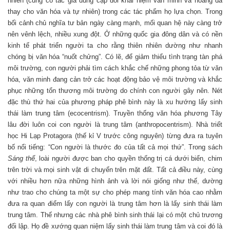
nhiên (cũng có tác giả dùng cặp đôi khái niệm văn minh và hoang dã
thay cho văn hóa và tự nhiên) trong các tác phẩm họ lựa chọn. Trong
bối cảnh chủ nghĩa tư bản ngày càng mạnh, mối quan hệ này càng trở
nên vênh lệch, nhiều xung đột. Ở những quốc gia đông dân và có nền
kinh tế phát triển người ta cho rằng thiên nhiên dường như nhanh
chóng bị văn hóa “nuốt chửng”. Có lẽ, để giảm thiểu tình trạng tàn phá
môi trường, con người phải tìm cách khắc chế những phong tỏa từ văn
hóa, văn minh đang cản trở các hoạt động bảo vệ môi trường và khắc
phục những tổn thương môi trường do chính con người gây nên. Nét
đặc thù thứ hai của phương pháp phê bình này là xu hướng lấy sinh
thái làm trung tâm (ecocentrism). Truyền thống văn hóa phương Tây
lâu đời luôn coi con người là trung tâm (anthropocentrism). Nhà triết
học Hi Lạp Protagora (thế kỉ V trước công nguyên) từng đưa ra tuyên
bố nổi tiếng: “Con người là thước đo của tất cả mọi thứ”. Trong sách
Sáng thế
, loài người được ban cho quyền thống trị cá dưới biển, chim
trên trời và mọi sinh vật di chuyển trên mặt đất. Tất cả điều này, cùng
với nhiều hơn nữa những hình ảnh và lời nói giống như thế, dường
như trao cho chúng ta một sự cho phép mang tính văn hóa cao nhằm
đưa ra quan điểm lấy con người là trung tâm hơn là lấy sinh thái làm
trung tâm. Thế nhưng các nhà phê bình sinh thái lại có một chủ trương
đối lập. Họ đề xướng quan niệm lấy sinh thái làm trung tâm và coi đó là