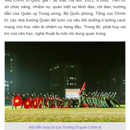
Nxb Chính trị Quốc gia - Sự thật, Hà Nội, 2021, tr.168). Trên cơ
sở chức năng, nhiệm vụ; quán triệt sự lãnh đạo, chỉ đạo, hướng
dẫn của Quân uỷ Trung ương, Bộ Quốc phòng, Tổng cục Chính
trị, các nhà trường Quân đội luôn coi việc bồi dưỡng lí tưởng cách
mạng cho học viên là nhiệm vụ hàng đầu. Trong đó, phát huy vai
trò của văn học, nghệ thuật là một nội dung quan trọng.
Hội diễn múa cờ của Trường Sĩ quan Chính trị