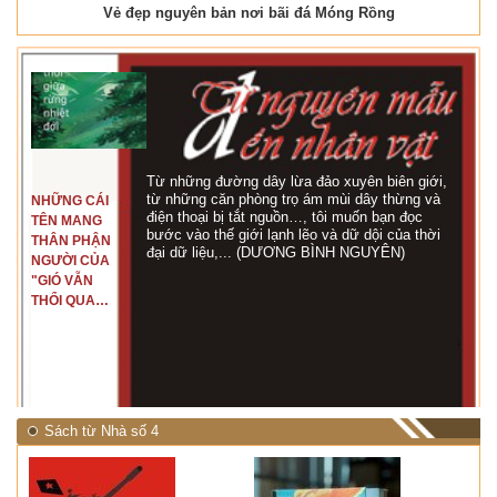
Vẻ đẹp nguyên bản nơi bãi đá Móng Rồng
Từ những đường dây lừa đảo xuyên biên giới,
từ những căn phòng trọ ám mùi dây thừng và
NHỮNG CÁI
điện thoại bị tắt nguồn…, tôi muốn bạn đọc
TÊN MANG
bước vào thế giới lạnh lẽo và dữ dội của thời
THÂN PHẬN
đại dữ liệu,... (DƯƠNG BÌNH NGUYÊN)
NGƯỜI CỦA
"GIÓ VẪN
THỔI QUA
RỪNG
NHIỆT ĐỚI"
Sách từ Nhà số 4