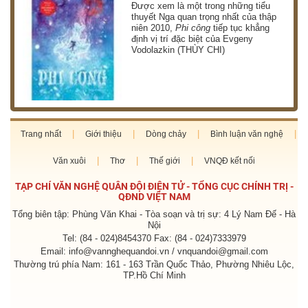
g
Được xem là một trong những tiểu
thuyết Nga quan trọng nhất của thập
niên 2010,
Phi công
tiếp tục khẳng
định vị trí đặc biệt của Evgeny
Vodolazkin (THÙY CHI)
Trang nhất
Giới thiệu
Dòng chảy
Bình luận văn nghệ
Văn xuôi
Thơ
Thế giới
VNQĐ kết nối
TẠP CHÍ VĂN NGHỆ QUÂN ĐỘI ĐIỆN TỬ - TỔNG CỤC CHÍNH TRỊ -
QĐND VIỆT NAM
Tổng biên tập: Phùng Văn Khai - Tòa soạn và trị sự: 4 Lý Nam Đế - Hà
Nội
Tel: (84 - 024)8454370 Fax: (84 - 024)7333979
Email: info@vannghequandoi.vn / vnquandoi@gmail.com
Thường trú phía Nam: 161 - 163 Trần Quốc Thảo, Phường Nhiêu Lộc,
TP.Hồ Chí Minh