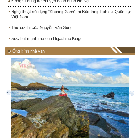
5 hoạ sĩ cùng kể chuyện cảnh quan Hà Nội
Nghệ thuật sử dụng “Khoảng Xanh” tại Bảo tàng Lịch sử Quân sự
Việt Nam
Thơ dự thi của Nguyễn Văn Song
Sức hút mạnh mẽ của Higashino Keigo
Ống kính nhà văn
prev
next