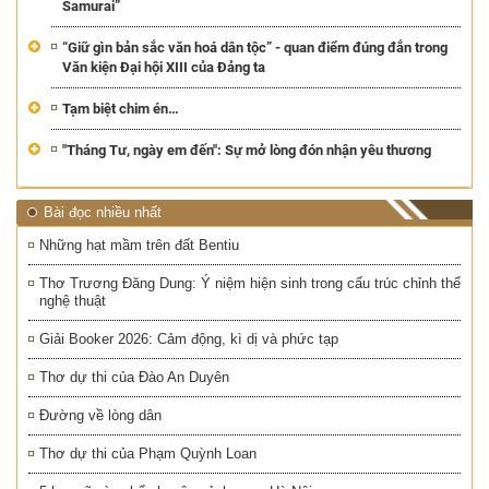
Samurai”
“Giữ gìn bản sắc văn hoá dân tộc” - quan điểm đúng đắn trong
Văn kiện Đại hội XIII của Đảng ta
Tạm biệt chim én…
"Tháng Tư, ngày em đến": Sự mở lòng đón nhận yêu thương
Bài đọc nhiều nhất
Những hạt mầm trên đất Bentiu
Thơ Trương Đăng Dung: Ý niệm hiện sinh trong cấu trúc chỉnh thể
nghệ thuật
Giải Booker 2026: Cảm động, kì dị và phức tạp
Thơ dự thi của Đào An Duyên
Đường về lòng dân
Thơ dự thi của Phạm Quỳnh Loan