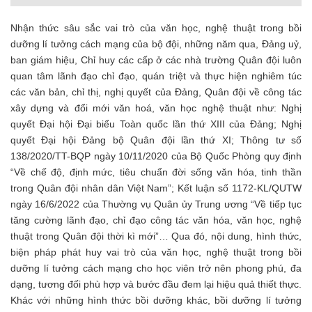
Nhận thức sâu sắc vai trò của văn học, nghệ thuật trong bồi
dưỡng lí tưởng cách mạng của bộ đội, những năm qua, Đảng uỷ,
ban giám hiệu, Chỉ huy các cấp ở các nhà trường Quân đội luôn
quan tâm lãnh đạo chỉ đạo, quán triệt và thực hiện nghiêm túc
các văn bản, chỉ thị, nghị quyết của Đảng, Quân đội về công tác
xây dựng và đổi mới văn hoá, văn học nghệ thuật như: Nghị
quyết Đại hội Đại biểu Toàn quốc lần thứ XIII của Đảng; Nghị
quyết Đại hội Đảng bộ Quân đội lần thứ XI; Thông tư số
138/2020/TT-BQP ngày 10/11/2020 của Bộ Quốc Phòng quy định
“Về chế độ, định mức, tiêu chuẩn đời sống văn hóa, tinh thần
trong Quân đội nhân dân Việt Nam”; Kết luận số 1172-KL/QUTW
ngày 16/6/2022 của Thường vụ Quân ủy Trung ương “Về tiếp tục
tăng cường lãnh đạo, chỉ đạo công tác văn hóa, văn học, nghệ
thuật trong Quân đội thời kì mới”… Qua đó, nội dung, hình thức,
biện pháp phát huy vai trò của văn học, nghệ thuật trong bồi
dưỡng lí tưởng cách mạng cho học viên trở nên phong phú, đa
dạng, tương đối phù hợp và bước đầu đem lại hiệu quả thiết thực.
Khác với những hình thức bồi dưỡng khác, bồi dưỡng lí tưởng