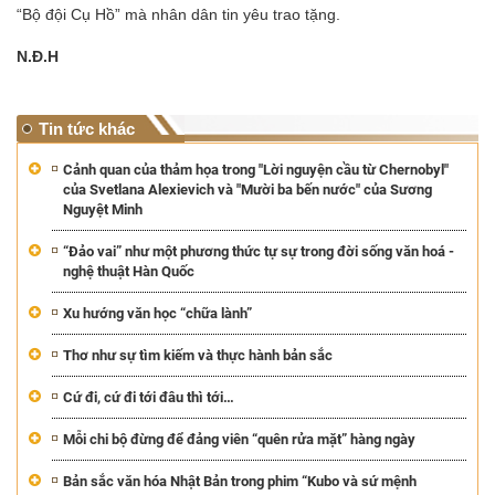
“Bộ đội Cụ Hồ” mà nhân dân tin yêu trao tặng.
N.Đ.H
Tin tức khác
Cảnh quan của thảm họa trong "Lời nguyện cầu từ Chernobyl"
của Svetlana Alexievich và "Mười ba bến nước" của Sương
Nguyệt Minh
“Đảo vai” như một phương thức tự sự trong đời sống văn hoá -
nghệ thuật Hàn Quốc
Xu hướng văn học “chữa lành”
Thơ như sự tìm kiếm và thực hành bản sắc
Cứ đi, cứ đi tới đâu thì tới…
Mỗi chi bộ đừng để đảng viên “quên rửa mặt” hàng ngày
Bản sắc văn hóa Nhật Bản trong phim “Kubo và sứ mệnh