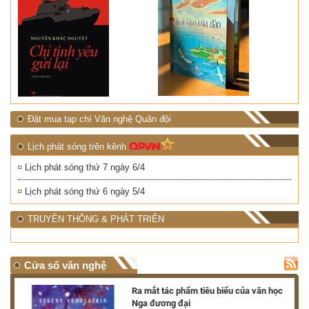
Đặt mua tạp chí Văn nghệ Quân đội
Lịch phát sóng trên kênh
Lịch phát sóng thứ 7 ngày 6/4
Lịch phát sóng thứ 6 ngày 5/4
TRUYỀN THÔNG & PHÁT TRIỂN
Cửa sổ văn nghệ
nh
Ra mắt tác phẩm tiêu biểu của văn học
Nga đương đại