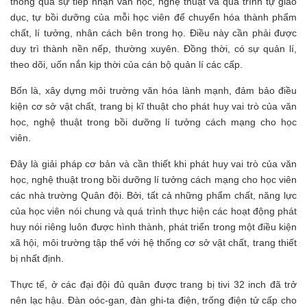
thông qua sự tiếp nhận văn học, nghệ thuật và quá trình tự giáo
dục, tự bồi dưỡng của mỗi học viên để chuyển hóa thành phẩm
chất, lí tưởng, nhân cách bên trong họ. Điều này cần phải được
duy trì thành nền nếp, thường xuyên. Đồng thời, có sự quản lí,
theo dõi, uốn nắn kịp thời của cán bộ quản lí các cấp.
Bốn là, xây dựng môi trường văn hóa lành mạnh, đảm bảo điều
kiện cơ sở vật chất, trang bị kĩ thuật cho phát huy vai trò của văn
học, nghệ thuật trong bồi dưỡng lí tưởng cách mạng cho học
viên.
Đây là giải pháp cơ bản và cần thiết khi phát huy vai trò của văn
học, nghệ thuật trong bồi dưỡng lí tưởng cách mạng cho học viên
các nhà trường Quân đội. Bởi, tất cả những phẩm chất, năng lực
của học viên nói chung và quá trình thực hiện các hoạt động phát
huy nói riêng luôn được hình thành, phát triển trong một điều kiện
xã hội, môi trường tập thể với hệ thống cơ sở vật chất, trang thiết
bị nhất định.
Thực tế, ở các đại đội đủ quân được trang bị tivi 32 inch đã trở
nên lạc hậu. Đàn oóc-gan, đàn ghi-ta điện, trống điện tử cấp cho