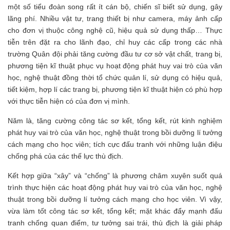
một số tiểu đoàn song rất ít cán bộ, chiến sĩ biết sử dụng, gây
lãng phí. Nhiều vật tư, trang thiết bị như camera, máy ảnh cấp
cho đơn vị thuộc công nghệ cũ, hiệu quả sử dụng thấp… Thực
tiễn trên đặt ra cho lãnh đạo, chỉ huy các cấp trong các nhà
trường Quân đội phải tăng cường đầu tư cơ sở vật chất, trang bị,
phương tiện kĩ thuật phục vụ hoạt động phát huy vai trò của văn
học, nghệ thuật đồng thời tổ chức quản lí, sử dụng có hiệu quả,
tiết kiệm, hợp lí các trang bị, phương tiện kĩ thuật hiện có phù hợp
với thực tiễn hiện có của đơn vị mình.
Năm là, tăng cường công tác sơ kết, tổng kết, rút kinh nghiệm
phát huy vai trò của văn học, nghệ thuật trong bồi dưỡng lí tưởng
cách mạng cho học viên; tích cực đấu tranh với những luận điệu
chống phá của các thế lực thù địch.
Kết hợp giữa “xây” và “chống” là phương châm xuyên suốt quá
trình thực hiện các hoạt động phát huy vai trò của văn học, nghệ
thuật trong bồi dưỡng lí tưởng cách mạng cho học viên. Vì vậy,
vừa làm tốt công tác sơ kết, tổng kết; mặt khác đẩy mạnh đấu
tranh chống quan điểm, tư tưởng sai trái, thù địch là giải pháp