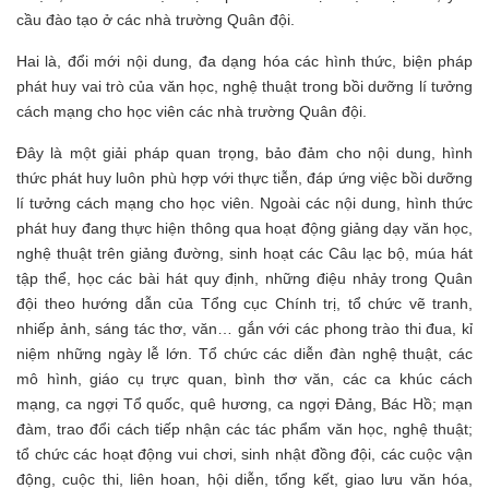
cầu đào tạo ở các nhà trường Quân đội.
Hai là, đổi mới nội dung, đa dạng hóa các hình thức, biện pháp
phát huy vai trò của văn học, nghệ thuật trong bồi dưỡng lí tưởng
cách mạng cho học viên các nhà trường Quân đội.
Đây là một giải pháp quan trọng, bảo đảm cho nội dung, hình
thức phát huy luôn phù hợp với thực tiễn, đáp ứng việc bồi dưỡng
lí tưởng cách mạng cho học viên. Ngoài các nội dung, hình thức
phát huy đang thực hiện thông qua hoạt động giảng dạy văn học,
nghệ thuật trên giảng đường, sinh hoạt các Câu lạc bộ, múa hát
tập thể, học các bài hát quy định, những điệu nhảy trong Quân
đội theo hướng dẫn của Tổng cục Chính trị, tổ chức vẽ tranh,
nhiếp ảnh, sáng tác thơ, văn… gắn với các phong trào thi đua, kỉ
niệm những ngày lễ lớn. Tổ chức các diễn đàn nghệ thuật, các
mô hình, giáo cụ trực quan, bình thơ văn, các ca khúc cách
mạng, ca ngợi Tổ quốc, quê hương, ca ngợi Đảng, Bác Hồ; mạn
đàm, trao đổi cách tiếp nhận các tác phẩm văn học, nghệ thuật;
tổ chức các hoạt động vui chơi, sinh nhật đồng đội, các cuộc vận
động, cuộc thi, liên hoan, hội diễn, tổng kết, giao lưu văn hóa,