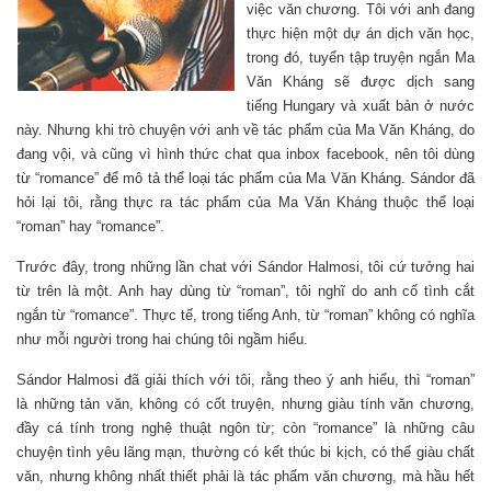
việc văn chương. Tôi với anh đang
thực hiện một dự án dịch văn học,
trong đó, tuyển tập truyện ngắn Ma
Văn Kháng sẽ được dịch sang
tiếng Hungary và xuất bản ở nước
này. Nhưng khi trò chuyện với anh về tác phẩm của Ma Văn Kháng, do
đang vội, và cũng vì hình thức chat qua inbox facebook, nên tôi dùng
từ “romance” để mô tả thể loại tác phẩm của Ma Văn Kháng. Sándor đã
hỏi lại tôi, rằng thực ra tác phẩm của Ma Văn Kháng thuộc thể loại
“roman” hay “romance”.
Trước đây, trong những lần chat với Sándor Halmosi, tôi cứ tưởng hai
từ trên là một. Anh hay dùng từ “roman”, tôi nghĩ do anh cố tình cắt
ngắn từ “romance”. Thực tế, trong tiếng Anh, từ “roman” không có nghĩa
như mỗi người trong hai chúng tôi ngầm hiểu.
Sándor Halmosi đã giải thích với tôi, rằng theo ý anh hiểu, thì “roman”
là những tản văn, không có cốt truyện, nhưng giàu tính văn chương,
đầy cá tính trong nghệ thuật ngôn từ; còn “romance” là những câu
chuyện tình yêu lãng mạn, thường có kết thúc bi kịch, có thể giàu chất
văn, nhưng không nhất thiết phải là tác phẩm văn chương, mà hầu hết