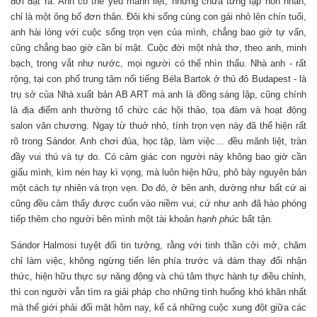
đời đặt ra. Anh có thể yêu mãnh liệt, nhưng chưa từng lập hôn nhân,
chỉ là một ông bố đơn thân. Đôi khi sống cùng con gái nhỏ lên chín tuổi,
anh hài lòng với cuộc sống trọn vẹn của mình, chẳng bao giờ tự vấn,
cũng chẳng bao giờ cần bí mật. Cuộc đời một nhà thơ, theo anh, minh
bạch, trong vắt như nước, mọi người có thể nhìn thấu. Nhà anh - rất
rộng, tại con phố trung tâm nổi tiếng Béla Bartok ở thủ đô Budapest - là
trụ sở của Nhà xuất bản AB ART mà anh là đồng sáng lập, cũng chính
là địa điểm anh thường tổ chức các hội thảo, tọa đàm và hoạt động
salon văn chương. Ngay từ thuở nhỏ, tính trọn vẹn này đã thể hiện rất
rõ trong Sándor. Anh chơi đùa, học tập, làm việc… đều mãnh liệt, tràn
đầy vui thú và tự do. Có cảm giác con người này không bao giờ cần
giấu mình, kìm nén hay kì vọng, mà luôn hiện hữu, phô bày nguyên bản
một cách tự nhiên và trọn vẹn. Do đó, ở bên anh, dường như bất cứ ai
cũng đều cảm thấy được cuốn vào niềm vui; cứ như anh đã hào phóng
tiếp thêm cho người bên mình một tài khoản
hạnh phúc
bất tận.
Sándor Halmosi tuyệt đối tin tưởng, rằng với tinh thần cởi mở, chăm
chỉ làm việc, không ngừng tiến lên phía trước và dám thay đổi nhận
thức, hiện hữu thực sự năng động và chú tâm thực hành tự điều chỉnh,
thì con người vẫn tìm ra giải pháp cho những tình huống khó khăn nhất
mà thế giới phải đối mặt hôm nay, kể cả những cuộc xung đột giữa các