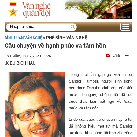
Toggle
navigati
PHÊ BÌNH VĂN NGHỆ
BÌNH LUẬN VĂN NGHỆ
Câu chuyện về hạnh phúc và tâm hồn
Email
Thứ Năm, 13/02/2020 11:26
.KIỀU BÍCH HẬU
Trong một lần gặp gỡ với thi sĩ
Sándor Halmosi, người sinh sống
bên dòng Danube xinh đẹp của đất
nước Hungary, chúng tôi đã có
cuộc thảo luận bất ngờ về
hạnh
phúc và tâm hồn
.
Lí do của cuộc trò chuyện này là tôi
đã không hiểu một từ mà Sándor
sử dụng khi chúng tôi trao đổi công