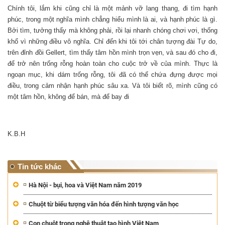
Chính tôi, lắm khi cũng chỉ là một mảnh vỡ lang thang, đi tìm hạnh
phúc, trong một nghĩa mình chẳng hiểu mình là ai, và hạnh phúc là gì.
Bởi tìm, tưởng thấy mà không phải, rồi lại nhanh chóng chơi vơi, thống
khổ vì những điều vô nghĩa. Chỉ đến khi tôi tới chân tượng đài Tự do,
trên đỉnh đồi Gellert, tìm thấy tâm hồn mình trọn vẹn, và sau đó cho đi,
để trở nên trống rỗng hoàn toàn cho cuộc trở về của mình. Thực là
ngoạn mục, khi dám trống rỗng, tôi đã có thể chứa đựng được mọi
điều, trong cảm nhận hạnh phúc sâu xa. Và tôi biết rõ, mình cũng có
một tâm hồn, không để bán, mà để bay đi
K.B.H
Tin tức khác
Hà Nội - bụi, hoa và Việt Nam năm 2019
Chuột từ biểu tượng văn hóa đến hình tượng văn học
Con chuột trong nghệ thuật tạo hình Việt Nam