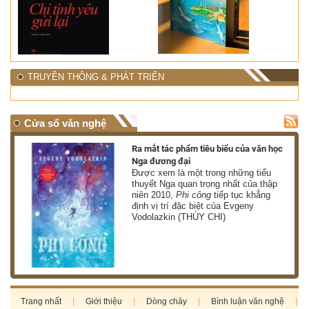
TRUYỀN THÔNG & PHÁT TRIỂN
Cửa sổ văn nghệ
nh
Ra mắt tác phẩm tiêu biểu của văn học
Nga đương đại
g
Được xem là một trong những tiểu
thuyết Nga quan trọng nhất của thập
niên 2010,
Phi công
tiếp tục khẳng
định vị trí đặc biệt của Evgeny
Vodolazkin (THÙY CHI)
Trang nhất
Giới thiệu
Dòng chảy
Bình luận văn nghệ