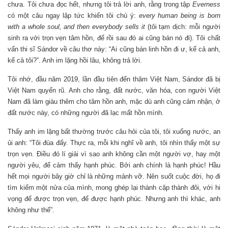
chưa. Tôi chưa đọc hết, nhưng tôi trả lời anh, rằng trong tập
Everness
có một câu ngay lập tức khiến tôi chú ý:
every human being is born
with a whole soul, and then everybody sells it
(tôi tạm dịch: mỗi người
sinh ra với trọn vẹn tâm hồn, để rồi sau đó ai cũng bán nó đi). Tôi chất
vấn thi sĩ Sándor về câu thơ này: “Ai cũng bán linh hồn đi ư, kể cả anh,
kể cả tôi?”. Anh im lặng hồi lâu, không trả lời.
Tôi nhớ, đầu năm 2019, lần đầu tiên đến thăm Việt Nam, Sándor đã bị
Việt Nam quyến rũ. Anh cho rằng, đất nước, văn hóa, con người Việt
Nam đã làm giàu thêm cho tâm hồn anh, mặc dù anh cũng cảm nhận, ở
đất nước này, có những người đã lạc mất hồn mình.
Thấy anh im lặng bất thường trước câu hỏi của tôi, tôi xuống nước, an
ủi anh: “Tôi đùa đấy. Thực ra, mỗi khi nghĩ về anh, tôi nhìn thấy một sự
trọn vẹn. Điều đó lí giải vì sao anh không cần một người vợ, hay một
người yêu, để cảm thấy hạnh phúc. Bởi anh chính là hạnh phúc! Hầu
hết mọi người bây giờ chỉ là những mảnh vỡ. Nên suốt cuộc đời, họ đi
tìm kiếm một nửa của mình, mong ghép lại thành cặp thành đôi, với hi
vọng để được trọn vẹn, để được hạnh phúc. Nhưng anh thì khác, anh
không như thế”.