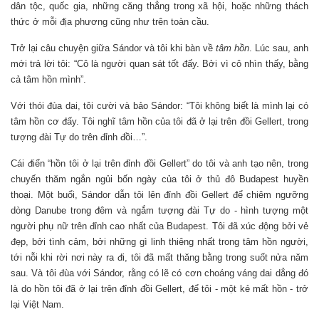
dân tộc, quốc gia, những căng thẳng trong xã hội, hoặc những thách
thức ở mỗi địa phương cũng như trên toàn cầu.
Trở lại câu chuyện giữa Sándor và tôi khi bàn về
tâm hồn
. Lúc sau, anh
mới trả lời tôi: “Cô là người quan sát tốt đấy. Bởi vì cô nhìn thấy, bằng
cả tâm hồn mình”.
Với thói đùa dai, tôi cười và bảo Sándor: “Tôi không biết là mình lại có
tâm hồn cơ đấy. Tôi nghĩ tâm hồn của tôi đã ở lại trên đồi Gellert, trong
tượng đài Tự do trên đỉnh đồi…”.
Cái điển “hồn tôi ở lại trên đỉnh đồi Gellert” do tôi và anh tạo nên, trong
chuyến thăm ngắn ngủi bốn ngày của tôi ở thủ đô Budapest huyền
thoại. Một buổi, Sándor dẫn tôi lên đỉnh đồi Gellert để chiêm ngưỡng
dòng Danube trong đêm và ngắm tượng đài Tự do - hình tượng một
người phụ nữ trên đỉnh cao nhất của Budapest. Tôi đã xúc động bởi vẻ
đẹp, bởi tình cảm, bởi những gì linh thiêng nhất trong tâm hồn người,
tới nỗi khi rời nơi này ra đi, tôi đã mất thăng bằng trong suốt nửa năm
sau. Và tôi đùa với Sándor, rằng có lẽ có cơn choáng váng dai dẳng đó
là do hồn tôi đã ở lại trên đỉnh đồi Gellert, để tôi - một kẻ mất hồn - trở
lại Việt Nam.