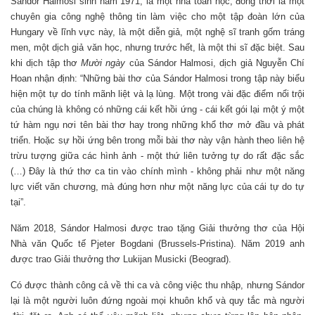
Sándor Halmosi sinh năm 1971, là một nhà toán học, đồng thời là một
chuyên gia công nghệ thông tin làm việc cho một tập đoàn lớn của
Hungary về lĩnh vực này, là một diễn giả, một nghệ sĩ tranh gốm tráng
men, một dịch giả văn học, nhưng trước hết, là một thi sĩ đặc biệt. Sau
khi dịch tập thơ
Mười ngày
của Sándor Halmosi, dịch giả Nguyễn Chí
Hoan nhận định: “Những bài thơ của Sándor Halmosi trong tập này biểu
hiện một tự do tính mãnh liệt và lạ lùng. Một trong vài đặc điểm nổi trội
của chúng là không có những cái kết hồi ứng - cái kết gói lại một ý một
tứ hàm ngụ nơi tên bài thơ hay trong những khổ thơ mở đầu và phát
triển. Hoặc sự hồi ứng bên trong mỗi bài thơ này vận hành theo liên hệ
trừu tượng giữa các hình ảnh - một thứ liên tưởng tự do rất đặc sắc
(…) Đây là thứ thơ ca tin vào chính mình - không phải như một năng
lực viết văn chương, mà đúng hơn như một năng lực của cái tự do tự
tại”.
Năm 2018, Sándor Halmosi được trao tặng Giải thưởng thơ của Hội
Nhà văn Quốc tế Pjeter Bogdani (Brussels-Pristina). Năm 2019 anh
được trao Giải thưởng thơ Lukijan Musicki (Beograd).
Có được thành công cả về thi ca và công việc thu nhập, nhưng Sándor
lại là một người luôn đứng ngoài mọi khuôn khổ và quy tắc mà người