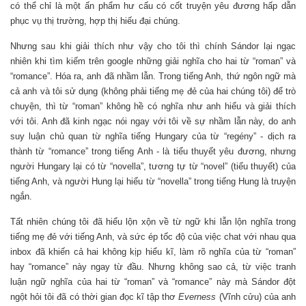
có thể chỉ là một ấn phẩm hư cấu có cốt truyện yêu đương hấp dẫn
phục vụ thị trường, hợp thị hiếu đại chúng.
Nhưng sau khi giải thích như vậy cho tôi thì chính Sándor lại ngạc
nhiên khi tìm kiếm trên google những giải nghĩa cho hai từ “roman” và
“romance”. Hóa ra, anh đã nhầm lẫn. Trong tiếng Anh, thứ ngôn ngữ mà
cả anh và tôi sử dụng (không phải tiếng mẹ đẻ của hai chúng tôi) để trò
chuyện, thì từ “roman” không hề có nghĩa như anh hiểu và giải thích
với tôi. Anh đã kinh ngạc nói ngay với tôi về sự nhầm lẫn này, do anh
suy luận chủ quan từ nghĩa tiếng Hungary của từ “regény” - dịch ra
thành từ “romance” trong tiếng Anh - là tiểu thuyết yêu đương, nhưng
người Hungary lại có từ “novella”, tương tự từ “novel” (tiểu thuyết) của
tiếng Anh, và người Hung lại hiểu từ “novella” trong tiếng Hung là truyện
ngắn.
Tất nhiên chúng tôi đã hiểu lộn xộn về từ ngữ khi lẫn lộn nghĩa trong
tiếng mẹ đẻ với tiếng Anh, và sức ép tốc độ của việc chat với nhau qua
inbox đã khiến cả hai không kịp hiểu kĩ, làm rõ nghĩa của từ “roman”
hay “romance” này ngay từ đầu. Nhưng không sao cả, từ việc tranh
luận ngữ nghĩa của hai từ “roman” và “romance” này mà Sándor đột
ngột hỏi tôi đã có thời gian đọc kĩ tập thơ
Everness
(Vĩnh cửu) của anh