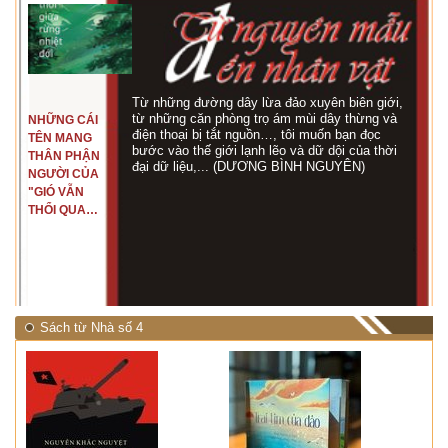
Từ những đường dây lừa đảo xuyên biên giới,
từ những căn phòng trọ ám mùi dây thừng và
NHỮNG CÁI
điện thoại bị tắt nguồn…, tôi muốn bạn đọc
TÊN MANG
bước vào thế giới lạnh lẽo và dữ dội của thời
THÂN PHẬN
đại dữ liệu,... (DƯƠNG BÌNH NGUYÊN)
NGƯỜI CỦA
"GIÓ VẪN
THỔI QUA
RỪNG
NHIỆT ĐỚI"
Sách từ Nhà số 4