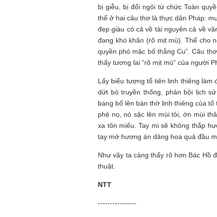
bị giễu, bị đổi ngôi từ chức Toàn qu
thể ở hai câu thơ là thực dân Pháp: mụ
đẹp giàu có cả về tài nguyên cả về v
đang khó khăn (rõ mịt mù). Thế cho n
quyền phó mặc bố thằng Cu”. Câu thơ
thấy tương lai “rõ mịt mù” của người P
Lấy biểu tượng tổ tiên linh thiêng làm 
dứt bỏ truyền thống, phản bội lịch 
báng bổ lên bàn thờ linh thiêng của t
phệ nọ, nó sặc lên mùi tỏi, ớn mùi thâ
xa tôn miếu. Tay mi sẽ không thắp hư
tay mở hương án dâng hoa quả đầu m
Như vậy ta càng thấy rõ hơn Bác Hồ 
thuật.
NTT
----------------