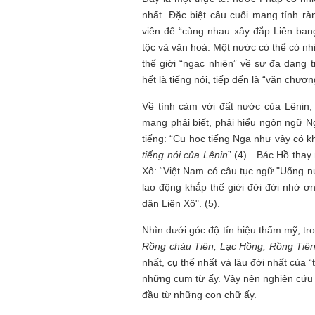
nhất. Đặc biệt câu cuối mang tính r
viên để “cùng nhau xây đắp Liên ban
Mùa xanh
tộc và văn hoá. Một nước có thể có nh
thế giới “ngạc nhiên” về sự đa dạng t
hết là tiếng nói, tiếp đến là “văn chươ
Về tình cảm với đất nước của Lênin,
mạng phải biết, phải hiểu ngôn ngữ N
tiếng: “Cụ học tiếng Nga như vậy có k
Tôi từng hình dung viế
NHỮNG
công việc của sự hư c
tiếng nói của Lênin
” (4) . Bác Hồ tha
NGƯỜI
hành trình phác dựng t
Xô: “Việt Nam có câu tục ngữ "Uống 
TÔI GẶP,
trí tưởng tượng, nơi n
lao động khắp thế giới đời đời nhớ 
NHỮNG
do tạo hình mọi thứ th
CHUYỆN
dân Liên Xô". (5).
(TRẦN THỊ TÚ NGỌC)
TÔI VIẾT
Nhìn dưới góc độ tín hiệu thẩm mỹ, tro
Rồng cháu Tiên, Lạc Hồng, Rồng Tiên
nhất, cụ thể nhất và lâu đời nhất của “t
những cụm từ ấy. Vậy nên nghiên cứu l
đầu từ những con chữ ấy.