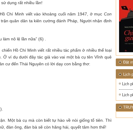
ĐỚI"
ử dụng rất nhiều lần!
Hồ Chí Minh viết vào khoảng cuối năm 1947, ở mục
Con
ố trận quân dân ta kiên cường đánh Pháp, Người nhận định
u làm nô lệ lần nữa” (6) .
chiến Hồ Chí Minh viết rất nhiều tác phẩm ở nhiều thể loại
. Ở ví dụ dưới đây tác giả vào vai một bà cụ tên Vĩnh quê
Đặt m
ản cư đến Thái Nguyên có lời dạy con bằng thơ:
Lịch 
Lịch p
Lịch p
TRUY
).
rận. Một bà cụ mà còn biết tự hào về nòi giống tổ tiên. Thì
nữ, đàn ông, đàn bà sẽ còn hăng hái, quyết tâm hơn thế!