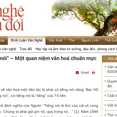
hảy
Bình Luận Văn Nghệ
Văn Xuôi
Thơ
Người Lính
Thế Giớ
n văn nghệ
Trao đổi
Học tập và làm theo tư tưởng, đạo đức, phong cách
ng nói” – Một quan niệm văn hoá chuẩn mực
Bài đ
Văn n
8/2026
Email
Duyên
đội
ề văn hoá một dân tộc là phải có tiếng nói riêng. Bác Hồ
 nói”, coi tiếng nói là “tiếng” của Tổ tiên.
Chất t
h định nghĩa của Người: “Tiếng nói là thứ của cải vô cùng
Viết t
c. Chúng ta phải giữ gìn nó, quý trọng nó…” (1). Năm 1946
Thơ c