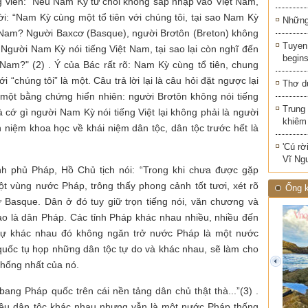
g viên: “Nếu Nam Kỳ từ chối không sáp nhập vào Việt Nam,
lời: “Nam Kỳ cùng một tổ tiên với chúng tôi, tại sao Nam Kỳ
Những 
t Nam? Người Baxcơ (Basque), ng­ười Brơtôn (Breton) không
Tuyen 
 Người Nam Kỳ nói tiếng Việt Nam, tại sao lại còn nghĩ đến
begins
 Nam?" (2) . Ý của Bác rất rõ: Nam Kỳ cùng tổ tiên, chung
i “chúng tôi” là một. Câu trả lời lại là câu hỏi đặt ngư­ợc lại
Thơ d
 một bằng chứng hiển nhiên: ngư­ời Brơtôn không nói tiếng
Trung
 cớ gì ngư­ời Nam Kỳ nói tiếng Việt lại không phải là người
khiêm
niệm khoa học về khái niệm dân tộc, dân tộc tr­ước hết là
'Cú rờ
Vĩ Ng
nh phủ Pháp, Hồ Chủ tịch nói: “Trong khi chưa được gặp
ột vùng nước Pháp, trông thấy phong cảnh tốt tươi, xét rõ
Ống k
ứ Basque. Dân ở đó tuy giữ trọn tiếng nói, văn chương và
ào là dân Pháp. Các tỉnh Pháp khác nhau nhiều, nhiều đến
g sự khác nhau đó không ngăn trở nước Pháp là một nước
quốc tụ họp những dân tộc tự do và khác nhau, sẽ làm cho
thống nhất của nó.
prev
ang Pháp quốc trên cái nền tảng dân chủ thật thà...”(3) .
iều dân tộc khác nhau nhưng vẫn là một nước Pháp thống