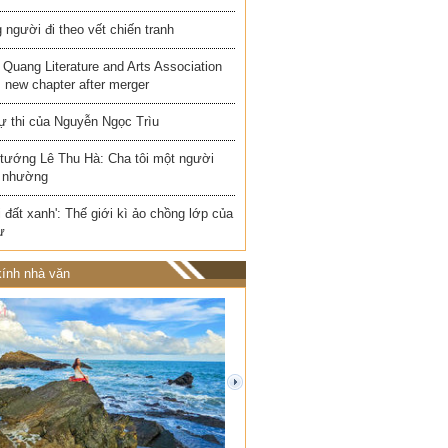
người đi theo vết chiến tranh
Quang Literature and Arts Association
 new chapter after merger
ự thi của Nguyễn Ngọc Trìu
 tướng Lê Thu Hà: Cha tôi một người
 nhường
i đất xanh': Thế giới kì ảo chồng lớp của
ư
ính nhà văn
next