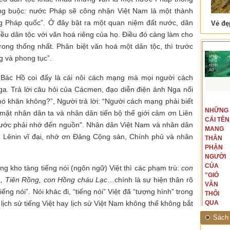
àng buộc: nước Pháp sẽ công nhận Việt Nam là một thành
g Pháp quốc”. Ở đây bật ra một quan niệm đất nước, dân
 Tam Cốc
Lẫm liệt Hải Vân quan
iều dân tộc với văn hoá riêng của họ. Điều đó càng làm cho
rong thống nhất. Phân biệt văn hoá một dân tộc, thì trước
ng và phong tục”.
 Bác Hồ coi đấy là cái nôi cách mạng mà mọi người cách
ga. Trả lời câu hỏi của Cácmen, đạo diễn điện ảnh Nga nổi
hó khăn không?”, Người trả lời: “Người cách mạng phải biết
t văn là
Là người đi dọc biên giới phía
NGUYÊN
NHỮNG
ấu, một
Bắc, tôi có thế mạnh khi hình
y mặt nhân dân ta và nhân dân tiến bộ thế giới cảm ơn Liên
MẪU
CÁI TÊN
hế giới từ
dung, mở ra không gian của giai
nước phải nhớ đến nguồn". Nhân dân Việt Nam và nhân dân
CỦA TÔI
MANG
hà văn tự
đoạn lịch sử đó... (PHẠM VÂN
ơn Lênin vĩ đại, nhớ ơn Đảng Cộng sản, Chính phủ và nhân
LÀ
THÂN
eo ý mình...
ANH)
NHỮNG
PHẬN
NGƯỜI
NGƯỜI
ĐÃ PHẤT
CỦA
ng kho tàng tiếng nói (ngôn ngữ) Việt thì các phạm trù:
con
CAO CỜ
"GIÓ
, Tiên Rồng, con Hồng cháu Lạc
…chính là sự hiện thân rõ
HỒNG
VẪN
iếng nói”. Nói khác đi, “tiếng nói” Việt đã “tượng hình” trong
THÁNG
THỔI
ịch sử tiếng Việt hay lịch sử Việt Nam không thể không bắt
TÁM
QUA
NĂM
RỪNG
Sách 
1945
NHIỆT