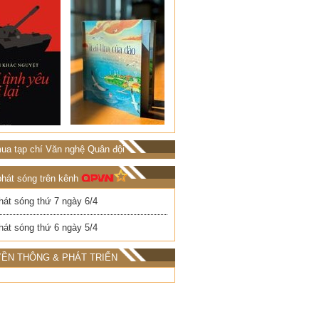
ua tạp chí Văn nghệ Quân đội
phát sóng trên kênh
hát sóng thứ 7 ngày 6/4
hát sóng thứ 6 ngày 5/4
ỀN THÔNG & PHÁT TRIỂN