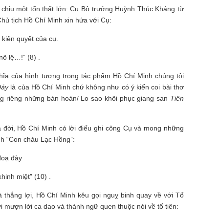
chịu một tổn thất lớn: Cụ Bộ trưởng Huỳnh Thúc Kháng từ
hủ tịch Hồ Chí Minh xin hứa với Cụ:
kiên quyết của cụ.
ô lệ…!” (8) .
ĩa của hình tượng trong tác phẩm Hồ Chí Minh chúng tôi
 Đáy
là của Hồ Chí Minh chứ không như có ý kiến coi bài thơ
ng riêng những bàn hoàn/ Lo sao khôi phục giang san
Tiên
đời, Hồ Chí Minh có lời điếu ghi công Cụ và mong những
nh “Con cháu Lạc Hồng”:
đoạ đày
hinh miệt” (10) .
 thắng lợi, Hồ Chí Minh kêu gọi nguỵ binh quay về với Tổ
mượn lời ca dao và thành ngữ quen thuộc nói về tổ tiên: