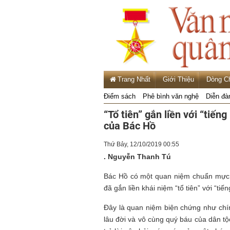
Trang Nhất
Giới Thiệu
Dòng C
Điểm sách
Phê bình văn nghệ
Diễn đà
“Tổ tiên” gắn liền với “tiế
của Bác Hồ
Thứ Bảy, 12/10/2019 00:55
. Nguyễn Thanh Tú
Bác Hồ có một quan niệm chuẩn mực v
đã gắn liền khái niệm “tổ tiên” với “tiếng
Đây là quan niệm biện chứng như chín
lâu đời và vô cùng quý báu của dân tộ