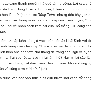
yền cao sang thành người nhà quê tầm thường. Lời của chủ
c đích xâm lăng là vơ vét của cải, là làm chủ non nước tươi
ăn hoá lâu đời (non nước
Rồng Tiên
), nhưng đến bây giờ thì
ên mọi việc trông mong vào tài năng của Toàn quyền, “Lợi
 sau nói về nhân cách kém cỏi của “bố thằng Cu” càng cho
háp.
điểm tựa lập luận, tác giả vạch trần, lên án Khải Định với tội
sử anh hùng của cha ông: “Trước đây, mi đã từng phạm tội
ổ tiên hình ảnh ghê tởm của thằng da trắng ngái ngủ và bụng
y ma. Tại sao, ừ, tại sao mi lại làm thế? Nay mi lại sắp lẩn
ơng vào những tiết đầu xuân, đầu thu nữa. Mi sẽ không tự
ùa và cúng cơm mới nữa” (14).
đã dùng văn hoá vào mục đích cứu nước một cách rất nghệ