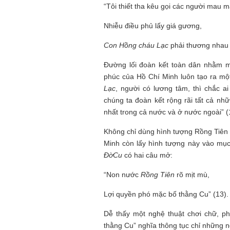
“Tôi thiết tha kêu gọi các người mau 
Nhiễu điều phủ lấy giá gương,
Con Hồng cháu Lạc
phải thương nhau 
Đường lối đoàn kết toàn dân nhằm m
phúc của Hồ Chí Minh luôn tạo ra mộ
Lạc
, người có lương tâm, thì chắc a
chúng ta đoàn kết rộng rãi tất cả n
nhất trong cả nước và ở nước ngoài” (
Không chỉ dùng hình tượng Rồng Tiên 
Minh còn lấy hình tượng này vào mục
ĐờCu
có hai câu mở:
“Non nước
Rồng Tiên
rõ mịt mù,
Lợi quyền phó mặc bố thằng Cu” (13).
Dễ thấy một nghệ thuật chơi chữ, ph
thằng Cu” nghĩa thông tục chỉ những 