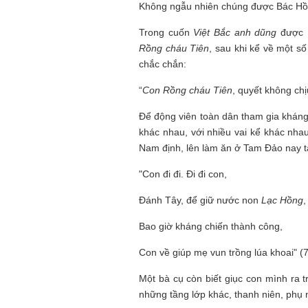
Không ngẫu nhiên chúng được Bác Hồ s
Trong cuốn
Việt Bắc anh dũng
được 
Rồng cháu Tiên
, sau khi kể về một s
chắc chắn:
“
Con Rồng cháu Tiên
, quyết không chị
Để động viên toàn dân tham gia kháng 
khác nhau, với nhiều vai kể khác nhau
Nam định, lên làm ăn ở Tam Đảo nay t
"Con đi đi. Đi đi con,
Đánh Tây, để giữ nước non
Lạc Hồng
,
Bao giờ kháng chiến thành công,
Con về giúp mẹ vun trồng lúa khoai" (7
Một bà cụ còn biết giục con mình ra t
những tầng lớp khác, thanh niên, phụ 