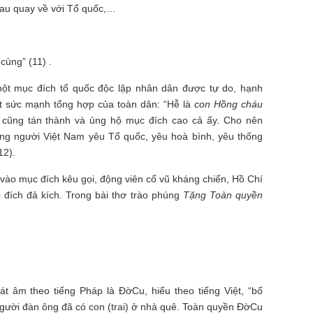
mau quay về với Tổ quốc,…
cùng” (11) .
ột mục đích tổ quốc độc lập nhân dân được tự do, hạnh
t sức mạnh tổng hợp của toàn dân: “Hễ là
con Hồng cháu
i cũng tán thành và ủng hộ mục đích cao cả ấy. Cho nên
hững người Việt Nam yêu Tổ quốc, yêu hoà bình, yêu thống
12).
vào mục đích kêu gọi, động viên cổ vũ kháng chiến, Hồ Chí
 đích đả kích. Trong bài thơ trào phúng
Tặng Toàn quyền
át âm theo tiếng Pháp là ĐờCu, hiểu theo tiếng Việt, “bố
người đàn ông đã có con (trai) ở nhà quê. Toàn quyền ĐờCu