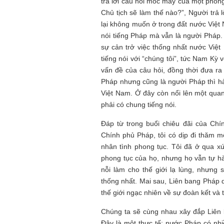
trả lời câu hỏi móc máy của một phón
Chủ tịch sẽ làm thế nào?”, Người trả 
lại không muốn ở trong đất nư­ớc Việ
nói tiếng Pháp mà vẫn là ngư­ời Pháp.
sự cản trở việc thống nhất n­ước Việt
tiếng nói với “chúng tôi”, tức Nam Kỳ vớ
vấn đề của câu hỏi, đồng thời đ­ưa ra
Pháp như­ng cũng là ngư­ời Pháp thì hà
Việt Nam. Ở đây còn nổi lên một quan 
phải có chung tiếng nói.
Đáp từ trong buổi chiêu đãi của Chí
Chính phủ Pháp, tôi có dịp đi thăm m
nhân tình phong tục. Tôi đã ở qua x
phong tục của họ, nhưng họ vẫn tự h
nỗi làm cho thế giới lạ lùng, nhưn
thống nhất. Mai sau, Liên bang Pháp 
thế giới ngạc nhiên về sự đoàn kết và 
Chúng ta sẽ cùng nhau xây đắp Liên b
Đây là một thực tế: nước Pháp có nh