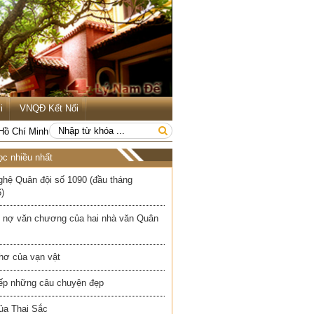
i
VNQĐ Kết Nối
 Hồ Chí Minh
ọc nhiều nhất
ghệ Quân đội số 1090 (đầu tháng
)
 nợ văn chương của hai nhà văn Quân
hơ của vạn vật
iếp những câu chuyện đẹp
ủa Thai Sắc