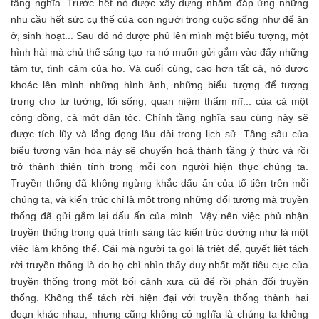
tầng nghĩa. Trước hết nó được xây dựng nhằm đáp ứng những
nhu cầu hết sức cụ thể của con người trong cuộc sống như để ăn
ở, sinh hoạt... Sau đó nó được phủ lên mình một biểu tượng, một
hình hài mà chủ thể sáng tạo ra nó muốn gửi gắm vào đấy những
tâm tư, tình cảm của họ. Và cuối cùng, cao hơn tất cả, nó được
khoác lên mình những hình ảnh, những biểu tượng để tượng
trưng cho tư tưởng, lối sống, quan niệm thẩm mĩ... của cả một
cộng đồng, cả một dân tộc. Chính tầng nghĩa sau cùng này sẽ
được tích lũy và lắng đọng lâu dài trong lịch sử. Tầng sâu của
biểu tượng văn hóa này sẽ chuyển hoá thành tầng ý thức và rồi
trở thành thiên tính trong mỗi con người hiện thực chúng ta.
Truyền thống đã không ngừng khắc dấu ấn của tổ tiên trên mỗi
chúng ta, và kiến trúc chỉ là một trong những đối tượng mà truyền
thống đã gửi gắm lại dấu ấn của mình. Vậy nên việc phủ nhận
truyền thống trong quá trình sáng tác kiến trúc dường như là một
việc làm không thể. Cái mà người ta gọi là triệt để, quyết liệt tách
rời truyền thống là do họ chỉ nhìn thấy duy nhất mặt tiêu cực của
truyền thống trong một bối cảnh xưa cũ để rồi phản đối truyền
thống. Không thể tách rời hiện đại với truyền thống thành hai
đoạn khác nhau, nhưng cũng không có nghĩa là chúng ta không