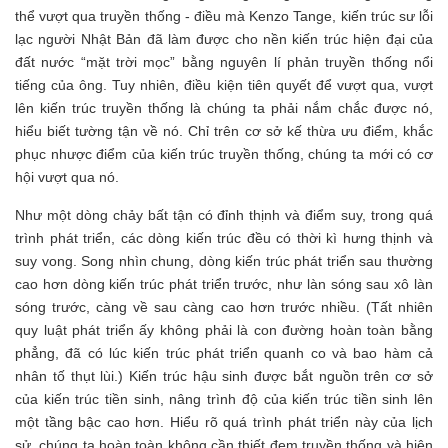
thể vượt qua truyền thống - điều mà Kenzo Tange, kiến trúc sư lỗi
lạc người Nhật Bản đã làm được cho nền kiến trúc hiện đại của
đất nước “mặt trời mọc” bằng nguyên lí phản truyền thống nổi
tiếng của ông. Tuy nhiên, điều kiện tiên quyết để vượt qua, vượt
lên kiến trúc truyền thống là chúng ta phải nắm chắc được nó,
hiểu biết tường tận về nó. Chỉ trên cơ sở kế thừa ưu điểm, khắc
phục nhược điểm của kiến trúc truyền thống, chúng ta mới có cơ
hội vượt qua nó.
Như một dòng chảy bất tận có đỉnh thịnh và điểm suy, trong quá
trình phát triển, các dòng kiến trúc đều có thời kì hưng thịnh và
suy vong. Song nhìn chung, dòng kiến trúc phát triển sau thường
cao hơn dòng kiến trúc phát triển trước, như làn sóng sau xô làn
sóng trước, càng về sau càng cao hơn trước nhiều. (Tất nhiên
quy luật phát triển ấy không phải là con đường hoàn toàn bằng
phẳng, đã có lúc kiến trúc phát triển quanh co và bao hàm cả
nhân tố thụt lùi.) Kiến trúc hậu sinh được bắt nguồn trên cơ sở
của kiến trúc tiền sinh, nâng trình độ của kiến trúc tiền sinh lên
một tầng bậc cao hơn. Hiểu rõ quá trình phát triển này của lịch
sử, chúng ta hoàn toàn không cần thiết đem truyền thống và hiện