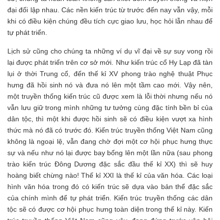
đại đối lập nhau. Các nền kiến trúc từ trước đến nay vẫn vậy, mỗi
khi có điều kiện chúng đều tích cực giao lưu, học hỏi lẫn nhau để
tự phát triển.
Lịch sử cũng cho chúng ta những ví dụ vĩ đại về sự suy vong rồi
lại được phát triển trên cơ sở mới. Như kiến trúc cổ Hy Lạp đã tàn
lụi ở thời Trung cổ, đến thế kỉ XV phong trào nghệ thuật Phục
hưng đã hồi sinh nó và đưa nó lên một tầm cao mới. Vậy nên,
một truyền thống kiến trúc cũ được xem là lỗi thời nhưng nếu nó
vẫn lưu giữ trong mình những tư tưởng cùng đặc tính bền bỉ của
dân tộc, thì một khi được hồi sinh sẽ có điều kiện vượt xa hình
thức mà nó đã có trước đó. Kiến trúc truyền thống Việt Nam cũng
không là ngoại lệ, vẫn đang chờ đợi một cơ hội phục hưng thực
sự và nếu như nó lại được bay bổng lên một lần nữa (sau phong
trào kiến trúc Đông Dương đặc sắc đầu thế kỉ XX) thì sẽ huy
hoàng biết chừng nào! Thế kỉ XXI là thế kỉ của văn hóa. Các loại
hình văn hóa trong đó có kiến trúc sẽ dựa vào bản thể đặc sắc
của chính mình để tự phát triển. Kiến trúc truyền thống các dân
tộc sẽ có được cơ hội phục hưng toàn diện trong thế kỉ này. Kiến