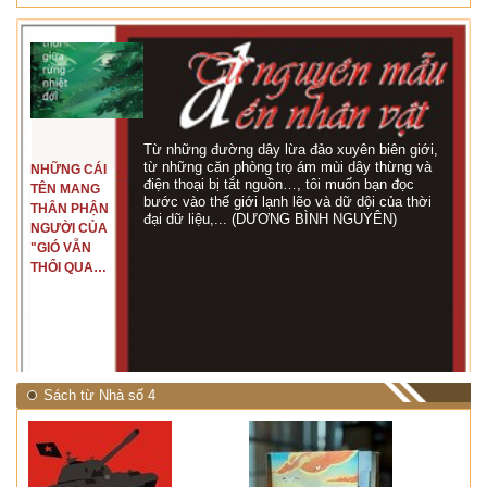
Từ những đường dây lừa đảo xuyên biên giới,
từ những căn phòng trọ ám mùi dây thừng và
NHỮNG CÁI
điện thoại bị tắt nguồn…, tôi muốn bạn đọc
TÊN MANG
bước vào thế giới lạnh lẽo và dữ dội của thời
THÂN PHẬN
đại dữ liệu,... (DƯƠNG BÌNH NGUYÊN)
NGƯỜI CỦA
"GIÓ VẪN
THỔI QUA
RỪNG
NHIỆT ĐỚI"
Sách từ Nhà số 4