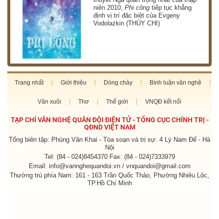
niên 2010,
Phi công
tiếp tục khẳng
định vị trí đặc biệt của Evgeny
Vodolazkin (THÙY CHI)
Trang nhất
Giới thiệu
Dòng chảy
Bình luận văn nghệ
Văn xuôi
Thơ
Thế giới
VNQĐ kết nối
TẠP CHÍ VĂN NGHỆ QUÂN ĐỘI ĐIỆN TỬ - TỔNG CỤC CHÍNH TRỊ -
QĐND VIỆT NAM
Tổng biên tập: Phùng Văn Khai - Tòa soạn và trị sự: 4 Lý Nam Đế - Hà
Nội
Tel: (84 - 024)8454370 Fax: (84 - 024)7333979
Email: info@vannghequandoi.vn / vnquandoi@gmail.com
Thường trú phía Nam: 161 - 163 Trần Quốc Thảo, Phường Nhiêu Lộc,
TP.Hồ Chí Minh