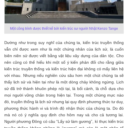
Một công trình được thiết kế bởi kiến trúc sư người Nhật Kenzo Tange
Dường như trong suy nghĩ của chúng ta, kiến trúc truyền thống
vẫn chỉ được xem như là một chứng nhân của lịch sử, là cuốn
biên niên sử được viết bằng vật liệu xây dựng của dân tộc. Cho
nên cũng có thể hiểu khi một số ý kiến phản đối cho rằng giữa
kiến trúc truyền thống và kiến trúc hiện đại không có mấy liên hệ
với nhau. Nhưng nếu nghiên cứu sâu hơn một chút chúng ta sẽ
thấy lịch sử và hiện tại như là một dòng chảy không ngừng. Lịch
sử đã trở thành khuôn phép nội tại, là bối cảnh, là chỗ dựa cho
mọi người vững chân trong hiện tại. Trong một chừng mực nào
đó, truyền thống là lịch sử nhưng lại quy định phương thức tư duy,
phương thức hành vi và trình độ nhận thức của chúng ta. Do đó
mà nó có ý nghĩa quy định cho hôm nay và cho cả tương lai.
Người phương Đông có câu “Lấy sử làm gương”, kì thực kiến trúc
truyền thống không những là “gương” mà còn là một nhân tố