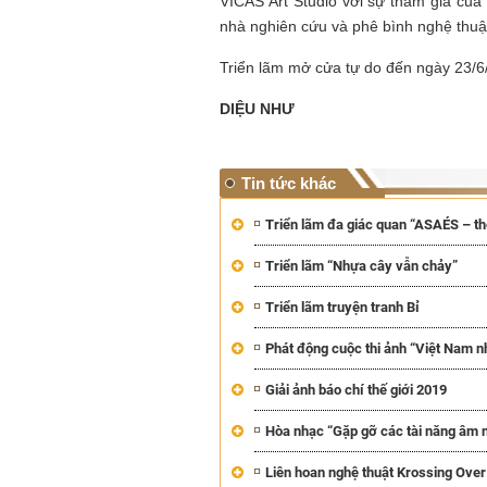
VICAS Art Studio với sự tham gia củ
nhà nghiên cứu và phê bình nghệ thuậ
Triển lãm mở cửa tự do đến ngày 23/6
DIỆU NHƯ
Tin tức khác
Triển lãm đa giác quan “ASAÉS – thế
Triển lãm “Nhựa cây vẫn chảy”
Mùa xanh
Triển lãm truyện tranh Bỉ
Phát động cuộc thi ảnh “Việt Nam nh
Giải ảnh báo chí thế giới 2019
Hòa nhạc “Gặp gỡ các tài năng âm n
Tôi từng hình dung viế
NHỮNG
công việc của sự hư c
Liên hoan nghệ thuật Krossing Over
NGƯỜI
hành trình phác dựng t