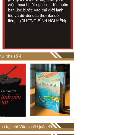
NGUYÊN
điện thoại bị tắt nguồn…, tôi muốn
chừng 1 cây số...
MẪU
bạn đọc bước vào thế giới lạnh
TRỌNG LUÂN)
lẽo và dữ dội của thời đại dữ
liệu,... (DƯƠNG BÌNH NGUYÊN)
từ Nhà số 4
ua tạp chí Văn nghệ Quân đội