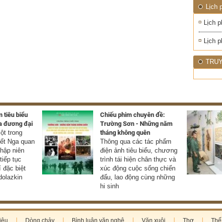
Lịch 
Lịch p
Lịch p
TRUY
 tiêu biểu
Chiếu phim chuyên đề:
a đương đại
Trường Sơn - Những năm
t trong
tháng không quên
yết Nga quan
Thông qua các tác phẩm
thập niên
điện ảnh tiêu biểu, chương
tiếp tục
trình tái hiện chân thực và
í đặc biệt
xúc động cuộc sống chiến
olazkin
đấu, lao động cùng những
hi sinh
iệu
Dòng chảy
Bình luận văn nghệ
Văn xuôi
Thơ
Thế 