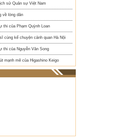
Lịch sử Quân sự Việt Nam
 về lòng dân
ự thi của Phạm Quỳnh Loan
 sĩ cùng kể chuyện cảnh quan Hà Nội
ự thi của Nguyễn Văn Song
út mạnh mẽ của Higashino Keigo