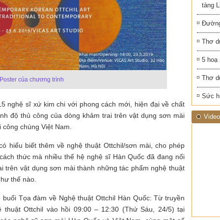
tàng 
Đường
Thơ d
5 hoạ
Thơ d
Poster của chương trình
Sức h
15 nghệ sĩ xứ kim chi với phong cách mới, hiện đại về chất
 trình độ thủ công của dòng khảm trai trên vật dụng sơn mài
Video
ới công chúng Việt Nam.
 có hiểu biết thêm về nghệ thuật Ottchil/sơn mài, cho phép
 cách thức mà nhiều thế hệ nghệ sĩ Hàn Quốc đã đang nối
rai trên vật dụng sơn mài thành những tác phẩm nghệ thuật
như thế nào.
ó buổi Tọa đàm về Nghệ thuật Ottchil Hàn Quốc: Từ truyền
huật Ottchil vào hồi 09:00 – 12:30 (Thứ Sáu, 24/5) tại