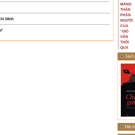
CỦA TÔI
MANG
hà văn tự
đoạn lịch sử đó... (PHẠM VÂN
LÀ
THÂN
eo ý mình...
ANH)
NHỮNG
PHẬN
Chí Minh
NGƯỜI
NGƯỜI
ĐÃ PHẤT
CỦA
n"
CAO CỜ
"GIÓ
HỒNG
VẪN
THÁNG
THỔI
TÁM
QUA
NĂM
RỪNG
Sách 
1945
NHIỆT
ĐỚI"
Đặt m