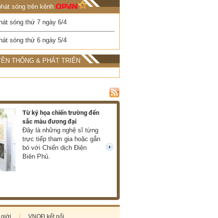
phát sóng trên kênh
hát sóng thứ 7 ngày 6/4
hát sóng thứ 6 ngày 5/4
ỀN THÔNG & PHÁT TRIỂN
Từ ký họa chiến trường đến
Ra mắt hồi ký về c
sắc màu đương đại
của Xuân Phượng
Đây là những nghệ sĩ từng
Những thước phim
trực tiếp tham gia hoặc gắn
mở ra trước mắt 
bó với Chiến dịch Điện
về chiến tranh châ
next
Biên Phủ.
thực, giàu cảm xú
cùng tàn khốc. (T
giới
VNQĐ kết nối