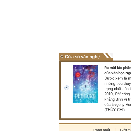
Cửa sổ văn nghệ
Triển lãm hơn 100 tác phẩm
Ra mắt tác phẩm
của danh họa Lê Bá Đảng
của văn học Ng
Triển lãm giới thiệu đến
Được xem là mộ
công chúng hơn 100 tác
những tiểu thu
phẩm tiêu biểu thuộc nhiều
trọng nhất của 
prev
loại hình như hội họa, điêu
2010,
Phi công
khắc, phù điêu (THU HÀ)
khẳng định vị tr
của Evgeny Vod
(THÙY CHI)
Trang nhất
Giới th