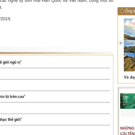
a các nghệ sỹ sơn mài Hàn Quốc và Việt Nam, cùng một số
t.
Ống k
/2019.
prev
 giới ngũ vị”
 Tam Cốc
Lẫm liệt Hải Vân quan
ìn từ trên cao”
hạc thế giới”
t văn là
Là người đi dọc biên giới phía
NGUYÊN
NHỮNG
ấu, một
Bắc, tôi có thế mạnh khi hình
MẪU
CÁI TÊN
hế giới từ
dung, mở ra không gian của giai