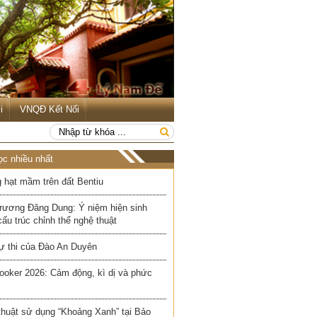
i
VNQĐ Kết Nối
ọc nhiều nhất
 hạt mầm trên đất Bentiu
rương Đăng Dung: Ý niệm hiện sinh
cấu trúc chỉnh thể nghệ thuật
ự thi của Đào An Duyên
ooker 2026: Cảm động, kì dị và phức
thuật sử dụng “Khoảng Xanh” tại Bảo