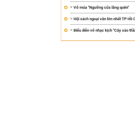
TÔI GẶP,
trí tưởng tượng, nơi n
Vở múa "Ngưỡng cửa lãng quên"
NHỮNG
do tạo hình mọi thứ th
CHUYỆN
(TRẦN THỊ TÚ NGỌC)
Hội sách ngoại văn lớn nhất TP Hồ 
TÔI VIẾT
Biểu diễn vở nhạc kịch "Cây sáo thầ