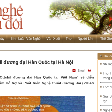
hảy
Bình Luận Văn Nghệ
Văn Xuôi
Thơ
Người Lính
Thế Giớ
Bài đ
l đương đại Hàn Quốc tại Hà Nội
Những
Email
Thơ T
 Ottchil đương đại Hàn Quốc tại Việt Nam" sẽ diễn
trong 
 tâm Hỗ trợ và Phát triển Nghệ thuật đương đại (VICAS
Thơ d
Giải B
tạp
Nghệ 