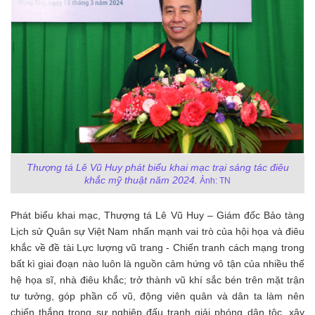
Thượng tá Lê Vũ Huy phát biểu khai mạc trại sáng tác điêu
khắc mỹ thuật năm 2024.
Ảnh: TN
Phát biểu khai mạc, Thượng tá Lê Vũ Huy – Giám đốc Bảo tàng
Lịch sử Quân sự Việt Nam nhấn mạnh vai trò của hội họa và điêu
khắc về đề tài Lực lượng vũ trang - Chiến tranh cách mạng trong
bất kì giai đoạn nào luôn là nguồn cảm hứng vô tận của nhiều thế
hệ họa sĩ, nhà điêu khắc; trở thành vũ khí sắc bén trên mặt trận
tư tưởng, góp phần cổ vũ, động viên quân và dân ta làm nên
chiến thắng trong sự nghiệp đấu tranh giải phóng dân tộc, xây