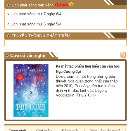
Lịch phát sóng trên kênh
Lịch phát sóng thứ 7 ngày 6/4
Lịch phát sóng thứ 6 ngày 5/4
TRUYỀN THÔNG & PHÁT TRIỂN
Cửa sổ văn nghệ
nh
Ra mắt tác phẩm tiêu biểu của văn học
Nga đương đại
g
Được xem là một trong những tiểu
thuyết Nga quan trọng nhất của thập
niên 2010,
Phi công
tiếp tục khẳng
định vị trí đặc biệt của Evgeny
Vodolazkin (THÙY CHI)
Trang nhất
Giới thiệu
Dòng chảy
Bình luận văn nghệ