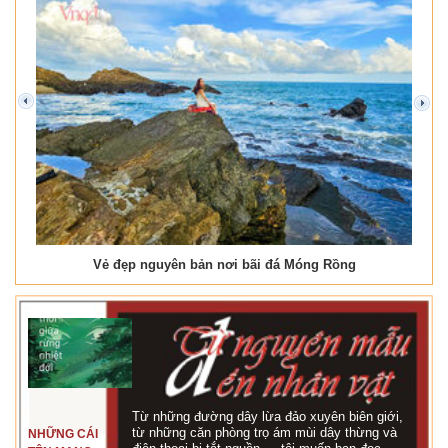
prev
next
Vẻ đẹp nguyên bản nơi bãi đá Móng Rồng
Từ những đường dây lừa đảo xuyên biên giới,
từ những căn phòng trọ ám mùi dây thừng và
NHỮNG CÁI