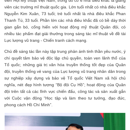
viên Hội Mỹ thuật Việt Nam, trong đó có 6 nhà điêu khắc là giảng
viên các trường mĩ thuật quốc gia. Lớn tuổi nhất có nhà điêu khắc
Nguyễn Kim Xuân, 73 tuổi; trẻ tuổi nhất là nhà điêu khắc Phan
Thanh Tú, 33 tuổi. Phần lớn các nhà điêu khắc đã có bề dày thời
gian gắn bó, cống hiến với hoạt động mỹ thuật Quân đội, có
nhiều tác phẩm đạt giải thưởng trong sáng tác mĩ thuật về đề tài
Lực lượng vũ trang - Chiến tranh cách mạng.
Chủ đề sáng tác lần này tập trung phản ánh tinh thần yêu nước, ý
chí quyết tâm bảo vệ độc lập chủ quyền, toàn vẹn lãnh thổ của
Tổ quốc; những giá trị văn hóa truyền thống tốt đẹp của Quân
đội, truyền thống vẻ vang của Lực lượng vũ trang nhân dân trong
sự nghiệp xây dựng và bảo vệ Tổ quốc Việt Nam xã hội chủ
nghĩa, nét đẹp hình tượng “Bộ đội Cụ Hồ”; hoạt động của Quân
đội trên tất cả các lĩnh vực chiến đấu, công tác và sản xuất gắn
với Cuộc vận động “Học tập và làm theo tư tưởng, đạo đức,
phong cách Hồ Chí Minh”.