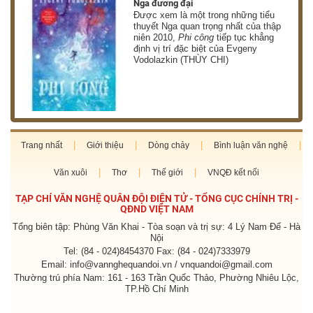
Nga đương đại
g
Được xem là một trong những tiểu
thuyết Nga quan trọng nhất của thập
niên 2010,
Phi công
tiếp tục khẳng
định vị trí đặc biệt của Evgeny
Vodolazkin (THÙY CHI)
Trang nhất
Giới thiệu
Dòng chảy
Bình luận văn nghệ
Văn xuôi
Thơ
Thế giới
VNQĐ kết nối
TẠP CHÍ VĂN NGHỆ QUÂN ĐỘI ĐIỆN TỬ - TỔNG CỤC CHÍNH TRỊ -
QĐND VIỆT NAM
Tổng biên tập: Phùng Văn Khai - Tòa soạn và trị sự: 4 Lý Nam Đế - Hà
Nội
Tel: (84 - 024)8454370 Fax: (84 - 024)7333979
Email: info@vannghequandoi.vn / vnquandoi@gmail.com
Thường trú phía Nam: 161 - 163 Trần Quốc Thảo, Phường Nhiêu Lộc,
TP.Hồ Chí Minh