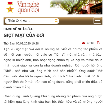
Toggle
navigati
SÁCH VỀ NHÀ SỐ 4
GIỌT MẬT CỦA ĐỜI
Email
Thứ Sáu, 06/03/2020 10:28
Tập kí
Giọt mật của đời
là những bài viết về những tác phẩm và
về một con người, một giáo sư Tiến sĩ, một nhà văn, nhà báo,
nghệ sĩ nhiếp ảnh, nhà hoạt động chính trị, xã hội và trước đó là
nhà ngoại giao và còn là nhà doanh nghiệp. Có người hỏi ông
"Nhiều nhà như vật, ông thích nhà nào nhất?". Ông cười: "Mở
đầu cuộc đời tôi là người lính, tôi thích "nhà binh" nhất. Vì làm
người lính thì ở mặt trận nào cũng được, cũng phải chiến đấu, để
giành chiến thắng...
Chân dung Trình Quang Phú cùng những tác phẩm của ông được
tái hiện qua lăng kính của bạn bè, thân hữu và cả những người