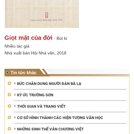
Giọt mật của đời
- Bút kí
Nhiều tác giả
Nhà xuất bản Hội Nhà văn, 2018
Tin tức khác
BỨC CHÂN DUNG NGƯỜI ĐÀN BÀ LẠ
KÝ ỨC TRƯỜNG SƠN
THỜI GIAN VÀ TRANG VIẾT
CƠ SỞ HÌNH THÀNH CÁC HIỆN TƯỢNG VĂN HỌC
NHỮNG SINH THỂ VĂN CHƯƠNG VIỆT