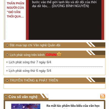
bước vào thế giới lạnh lẽo và dữ dội của thời
THÂN PHẬN
đại dữ liệu,... (DƯƠNG BÌNH NGUYÊN)
NGƯỜI CỦA
"GIÓ VẪN
THỔI QUA
RỪNG
NHIỆT ĐỚI"
Đặt mua tạp chí Văn nghệ Quân đội
Lịch phát sóng trên kênh
Lịch phát sóng thứ 7 ngày 6/4
Lịch phát sóng thứ 6 ngày 5/4
TRUYỀN THÔNG & PHÁT TRIỂN
Cửa sổ văn nghệ
nh
Ra mắt tác phẩm tiêu biểu của văn học