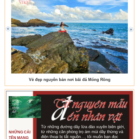
prev
next
Vẻ đẹp nguyên bản nơi bãi đá Móng Rồng
Từ những đường dây lừa đảo xuyên biên giới,
từ những căn phòng trọ ám mùi dây thừng và
NHỮNG CÁI
điện thoại bị tắt nguồn…, tôi muốn bạn đọc
TÊN MANG