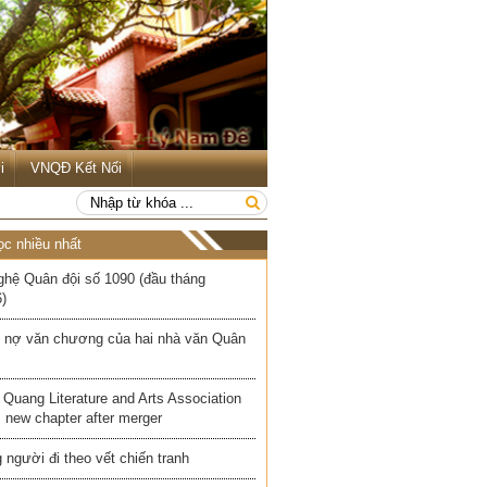
i
VNQĐ Kết Nối
ọc nhiều nhất
ghệ Quân đội số 1090 (đầu tháng
)
 nợ văn chương của hai nhà văn Quân
Quang Literature and Arts Association
 new chapter after merger
người đi theo vết chiến tranh