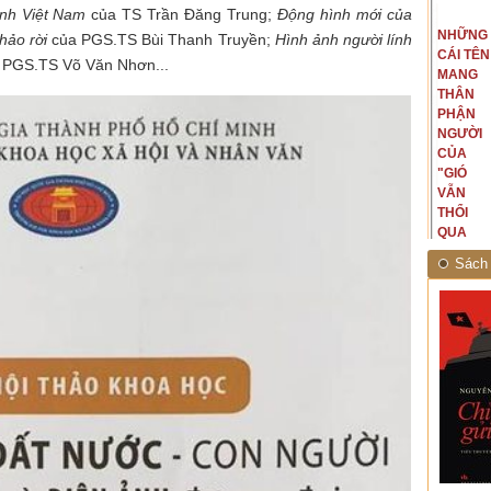
anh Việt Nam
của TS Trần Đăng Trung;
Động hình mới của
t văn là
Là người đi dọc biên giới phía
NGUYÊN
NHỮNG
ấu, một
Bắc, tôi có thế mạnh khi hình
hảo rời
của PGS.TS Bùi Thanh Truyền;
Hình ảnh người lính
MẪU
CÁI TÊN
hế giới từ
dung, mở ra không gian của giai
 PGS.TS Võ Văn Nhơn...
CỦA TÔI
MANG
hà văn tự
đoạn lịch sử đó... (PHẠM VÂN
LÀ
THÂN
eo ý mình...
ANH)
NHỮNG
PHẬN
NGƯỜI
NGƯỜI
ĐÃ PHẤT
CỦA
CAO CỜ
"GIÓ
HỒNG
VẪN
THÁNG
THỔI
TÁM
QUA
NĂM
RỪNG
Sách 
1945
NHIỆT
ĐỚI"