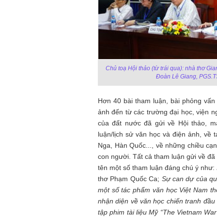
Chủ toạ Hội thảo (từ trái qua): nhà thơ 
Đoàn Lê Giang, PGS.T
Hơn 40 bài tham luận, bài phỏng vấn
ảnh đến từ các trường đại học, viện n
của đất nước đã gửi về Hội thảo, m
luận/lịch sử văn học và điện ảnh, về 
Nga, Hàn Quốc..., về những chiều cạn
Mùa xanh
con người.
Tất cả tham luận gửi về đã
tên một số tham luận đáng chú ý như:
thơ Phạm Quốc Ca;
Sự can dự của qu
một số tác phẩm văn học Việt Nam th
nhận diện về văn học chiến tranh đầu
tập phim tài liệu Mỹ “The Vietnam War