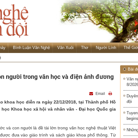
hảy
Bình Luận Văn Nghệ
Văn Xuôi
Thơ
Người Lính
Thế Giớ
ệ
Bài đ
con người trong văn học và điện ảnh đương
Văn n
8/2026
Email
Duyên
đội
ảo khoa học diễn ra ngày 22/12/2018, tại Thành phố Hồ
 học Khoa học xã hội và nhân văn - Đại học Quốc gia
Tuyen 
begins
c và con người là đề tài lớn trong văn học nghệ thuật Việt
Những 
 được đưa vào giáo trình và sách giáo khoa phổ thông. Từ