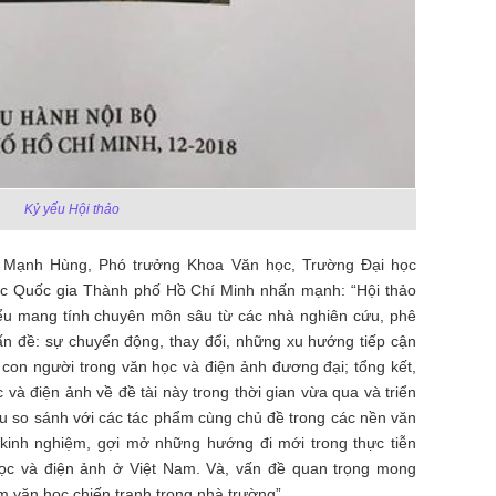
Kỷ yếu Hội thảo
n Mạnh Hùng, Phó trưởng Khoa Văn học, Trường Đại học
học Quốc gia Thành phố Hồ Chí Minh
nhấn mạnh: “Hội thảo
u mang tính chuyên môn sâu từ các nhà nghiên cứu, phê
ấn đề: sự chuyển động, thay đổi, những xu hướng tiếp cận
- con người trong văn học và điện ảnh đương đại; tổng kết,
và điện ảnh về đề tài này trong thời gian vừa qua và triển
ứu so sánh với các tác phẩm cùng chủ đề trong các nền văn
 kinh nghiệm, gợi mở những hướng đi mới trong thực tiễn
học và điện ảnh ở Việt Nam. Và, vấn đề quan trọng mong
m văn học chiến tranh trong nhà trường”.