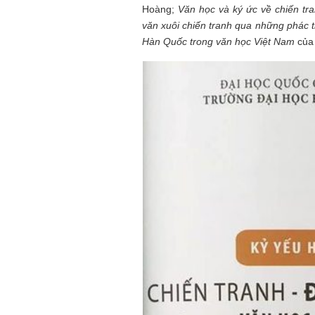
Hoàng;
Văn học và ký ức về chiến tr
Tôi từng hình dung viế
NHỮNG
công việc của sự hư c
văn xuôi chiến tranh qua những phác t
NGƯỜI
hành trình phác dựng t
Hàn Quốc trong văn học Việt Nam
của
TÔI GẶP,
trí tưởng tượng, nơi n
NHỮNG
do tạo hình mọi thứ th
CHUYỆN
(TRẦN THỊ TÚ NGỌC)
TÔI VIẾT