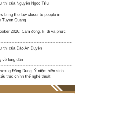
ự thi của Nguyễn Ngọc Trìu
rs bring the law closer to people in
e Tuyen Quang
ooker 2026: Cảm động, kì dị và phức
ự thi của Đào An Duyên
 về lòng dân
rương Đăng Dung: Ý niệm hiện sinh
cấu trúc chỉnh thể nghệ thuật