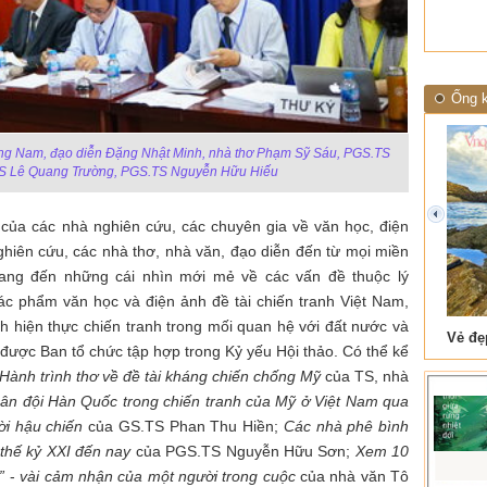
Ống k
Giang Nam, đạo diễn Đặng Nhật Minh, nhà thơ Phạm Sỹ Sáu, PGS.TS
S Lê Quang Trường, PGS.TS Nguyễn Hữu Hiếu
prev
 của các nhà nghiên cứu, các chuyên gia về văn học, điện
ghiên cứu, các nhà thơ, nhà văn, đạo diễn đến từ mọi miền
ang đến những cái nhìn mới mẻ về các vấn đề thuộc lý
tác phẩm văn học và điện ảnh đề tài chiến tranh Việt Nam,
h hiện thực chiến tranh trong mối quan hệ với đất nước và
 Tam Cốc
Lẫm liệt Hải Vân quan
 được Ban tổ chức tập hợp trong Kỷ yếu Hội thảo.
Có thể kể
Hành trình thơ về đề tài kháng chiến chống Mỹ
của TS, nhà
ân đội Hàn Quốc trong chiến tranh của Mỹ ở Việt Nam qua
ời hậu chiến
của GS.TS Phan Thu Hiền;
Các nhà phê bình
 thế kỷ XXI đến nay
của PGS.TS Nguyễn Hữu Sơn;
Xem 10
”
-
vài cảm nhận của một người trong cuộc
của nhà văn Tô