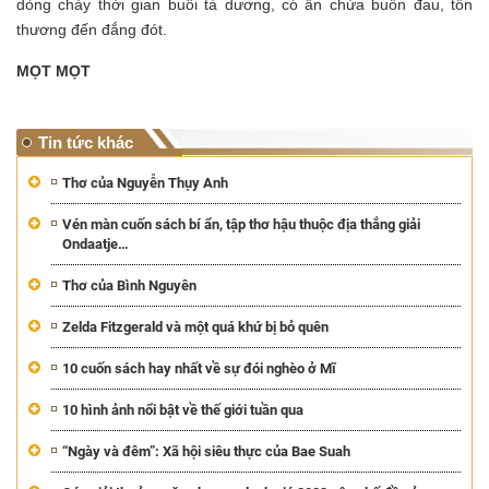
dòng chảy thời gian buổi tà dương, có ẩn chứa buồn đau, tổn
thương đến đắng đót.
MỌT MỌT
Tin tức khác
Thơ của Nguyễn Thụy Anh
Vén màn cuốn sách bí ẩn, tập thơ hậu thuộc địa thắng giải
Ondaatje…
Thơ của Bình Nguyên
Zelda Fitzgerald và một quá khứ bị bỏ quên
10 cuốn sách hay nhất về sự đói nghèo ở Mĩ
10 hình ảnh nổi bật về thế giới tuần qua
“Ngày và đêm”: Xã hội siêu thực của Bae Suah