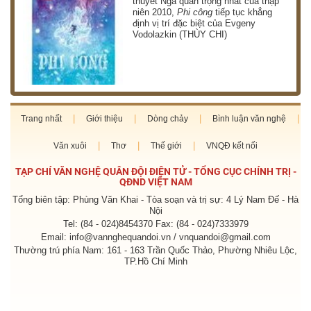
thuyết Nga quan trọng nhất của thập
niên 2010,
Phi công
tiếp tục khẳng
định vị trí đặc biệt của Evgeny
Vodolazkin (THÙY CHI)
Trang nhất
Giới thiệu
Dòng chảy
Bình luận văn nghệ
Văn xuôi
Thơ
Thế giới
VNQĐ kết nối
TẠP CHÍ VĂN NGHỆ QUÂN ĐỘI ĐIỆN TỬ - TỔNG CỤC CHÍNH TRỊ -
QĐND VIỆT NAM
Tổng biên tập: Phùng Văn Khai - Tòa soạn và trị sự: 4 Lý Nam Đế - Hà
Nội
Tel: (84 - 024)8454370 Fax: (84 - 024)7333979
Email: info@vannghequandoi.vn / vnquandoi@gmail.com
Thường trú phía Nam: 161 - 163 Trần Quốc Thảo, Phường Nhiêu Lộc,
TP.Hồ Chí Minh