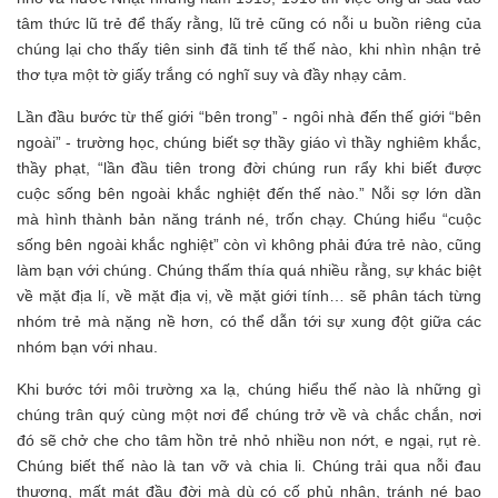
tâm thức lũ trẻ để thấy rằng, lũ trẻ cũng có nỗi u buồn riêng của
chúng lại cho thấy tiên sinh đã tinh tế thế nào, khi nhìn nhận trẻ
thơ tựa một tờ giấy trắng có nghĩ suy và đầy nhạy cảm.
Lần đầu bước từ thế giới “bên trong” - ngôi nhà đến thế giới “bên
ngoài” - trường học, chúng biết sợ thầy giáo vì thầy nghiêm khắc,
thầy phạt, “lần đầu tiên trong đời chúng run rẩy khi biết được
cuộc sống bên ngoài khắc nghiệt đến thế nào.” Nỗi sợ lớn dần
mà hình thành bản năng tránh né, trốn chạy. Chúng hiểu “cuộc
sống bên ngoài khắc nghiệt” còn vì không phải đứa trẻ nào, cũng
làm bạn với chúng. Chúng thấm thía quá nhiều rằng, sự khác biệt
về mặt địa lí, về mặt địa vị, về mặt giới tính… sẽ phân tách từng
nhóm trẻ mà nặng nề hơn, có thể dẫn tới sự xung đột giữa các
nhóm bạn với nhau.
Khi bước tới môi trường xa lạ, chúng hiểu thế nào là những gì
chúng trân quý cùng một nơi để chúng trở về và chắc chắn, nơi
đó sẽ chở che cho tâm hồn trẻ nhỏ nhiều non nớt, e ngại, rụt rè.
Chúng biết thế nào là tan vỡ và chia li. Chúng trải qua nỗi đau
thương, mất mát đầu đời mà dù có cố phủ nhận, tránh né bao