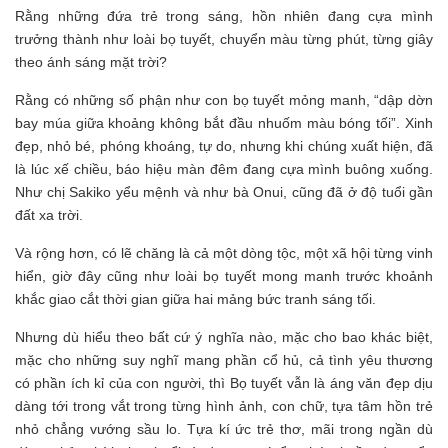
Rằng những đứa trẻ trong sáng, hồn nhiên đang cựa mình
trưởng thành như loài bọ tuyết, chuyển màu từng phút, từng giây
theo ánh sáng mặt trời?
Rằng có những số phận như con bọ tuyết mỏng manh, “dập dờn
bay múa giữa khoảng không bắt đầu nhuốm màu bóng tối”. Xinh
đẹp, nhỏ bé, phóng khoáng, tự do, nhưng khi chúng xuất hiện, đã
là lúc xế chiều, báo hiệu màn đêm đang cựa mình buông xuống.
Như chị Sakiko yểu mệnh và như bà Onui, cũng đã ở độ tuổi gần
đất xa trời.
Và rộng hơn, có lẽ chăng là cả một dòng tộc, một xã hội từng vinh
hiển, giờ đây cũng như loài bọ tuyết mong manh trước khoảnh
khắc giao cắt thời gian giữa hai mảng bức tranh sáng tối.
Nhưng dù hiểu theo bất cứ ý nghĩa nào, mặc cho bao khác biệt,
mặc cho những suy nghĩ mang phần cổ hủ, cả tình yêu thương
có phần ích kỉ của con người, thì Bọ tuyết vẫn là áng văn đẹp dịu
dàng tới trong vắt trong từng hình ảnh, con chữ, tựa tâm hồn trẻ
nhỏ chẳng vướng sầu lo. Tựa kí ức trẻ thơ, mãi trong ngần dù