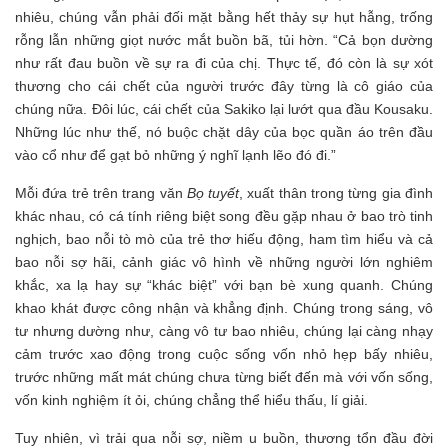
nhiêu, chúng vẫn phải đối mặt bằng hết thảy sự hụt hẫng, trống
rỗng lẫn những giọt nước mắt buồn bã, tủi hờn. “Cả bọn dường
như rất đau buồn về sự ra đi của chị. Thực tế, đó còn là sự xót
thương cho cái chết của người trước đây từng là cô giáo của
chúng nữa. Đôi lúc, cái chết của Sakiko lại lướt qua đầu Kousaku.
Những lúc như thế, nó buộc chặt dây của bọc quần áo trên đầu
vào cổ như để gạt bỏ những ý nghĩ lạnh lẽo đó đi.”
Mỗi đứa trẻ trên trang văn
Bọ tuyết
, xuất thân trong từng gia đình
khác nhau, có cá tính riêng biệt song đều gặp nhau ở bao trò tinh
nghịch, bao nỗi tò mò của trẻ thơ hiếu động, ham tìm hiểu và cả
bao nỗi sợ hãi, cảnh giác vô hình về những người lớn nghiêm
khắc, xa lạ hay sự “khác biệt” với bạn bè xung quanh. Chúng
khao khát được công nhận và khẳng định. Chúng trong sáng, vô
tư nhưng dường như, càng vô tư bao nhiêu, chúng lại càng nhạy
cảm trước xao động trong cuộc sống vốn nhỏ hẹp bấy nhiêu,
trước những mất mát chúng chưa từng biết đến mà với vốn sống,
vốn kinh nghiệm ít ỏi, chúng chẳng thể hiểu thấu, lí giải.
Tuy nhiên, vì trải qua nỗi sợ, niềm u buồn, thương tổn đầu đời