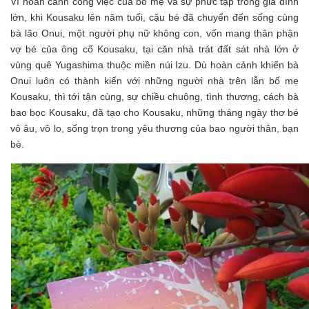
Vì hoàn cảnh công việc của bố mẹ và sự phức tạp trong gia đình
lớn, khi Kousaku lên năm tuổi, cậu bé đã chuyển đến sống cùng
bà lão Onui, một người phụ nữ không con, vốn mang thân phận
vợ bé của ông cố Kousaku, tại căn nhà trát đất sát nhà lớn ở
vùng quê Yugashima thuộc miền núi Izu. Dù hoàn cảnh khiến bà
Onui luôn có thành kiến với những người nhà trên lẫn bố mẹ
Kousaku, thì tới tận cùng, sự chiều chuộng, tình thương, cách bà
bao bọc Kousaku, đã tạo cho Kousaku, những tháng ngày thơ bé
vô âu, vô lo, sống trọn trong yêu thương của bao người thân, bạn
bè.