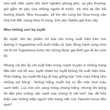
như thế, bên cạnh vốn kinh nghiệm phong phú, sự yêu thương,
gửi gắm tin yêu của những người đi trước, trẻ nhỏ sẽ lần hồi
trưởng thành. Như Kousaku, sẽ lớn lên cùng bà Onui trong căn
nhà trát đất, mang theo hi vọng, tình yêu Sakiko gửi trao vậy.
Như những con bọ tuyết
Bọ tuyết
, tên tác phẩm chỉ loài côn trùng xuất hiện trên con
đường ở Yugashima mỗi buổi chiều tà, bạn đồng hành cùng chơi
với lũ trẻ Yugashima trước khi chúng được gia đình gọi về ăn cơm
tối.
Nhưng cái tên ấy chỉ xuất hiện trong mạch truyện ở những trang
đầu tiên mà về sau, tuyệt nhiên bọ tuyết không hề xuất hiện nữa.
Phải chăng, bọ tuyết đã bay đi hay giống loài “nhỏ màu trắng như
những sợi bông”, “không trắng muốt mà có lẫn một chút màu
xanh biếc. Lúc trời còn sáng trông chúng trắng, nhưng khi bóng
tối dần phủ xuống, sắc xanh của chúng rõ nét hơn” kia, đã hóa
thân vào những kiếp người trên trang viết của Yasushi Inoue tiên
sinh?