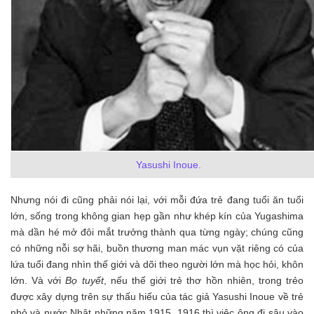
Yasushi Inoue.
Nhưng nói đi cũng phải nói lại, với mỗi đứa trẻ đang tuổi ăn tuổi
lớn, sống trong không gian hẹp gần như khép kín của Yugashima
mà dần hé mở đôi mắt trưởng thành qua từng ngày; chúng cũng
có những nỗi sợ hãi, buồn thương man mác vụn vặt riêng có của
lứa tuổi đang nhìn thế giới và dõi theo người lớn mà học hỏi, khôn
lớn. Và với
Bọ tuyết
, nếu thế giới trẻ thơ hồn nhiên, trong trẻo
được xây dựng trên sự thấu hiếu của tác giả Yasushi Inoue về trẻ
nhỏ và nước Nhật những năm 1915, 1916 thì việc ông đi sâu vào