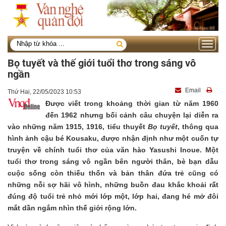
Toggle
navigati
Bọ tuyết và thế giới tuổi thơ trong sáng vô
ngần
Email
Thứ Hai, 22/05/2023 10:53
Được viết trong khoảng thời gian từ năm 1960
đến 1962 nhưng bối cảnh câu chuyện lại diễn ra
vào những năm 1915, 1916, tiểu thuyết
Bọ tuyết
, thông qua
hình ảnh cậu bé Kousaku, được nhận định như một cuốn tự
truyện về chính tuổi thơ của văn hào Yasushi Inoue. Một
tuổi thơ trong sáng vô ngần bên người thân, bè bạn dẫu
cuộc sống còn thiếu thốn và bản thân đứa trẻ cũng có
những nỗi sợ hãi vô hình, những buồn đau khắc khoải rất
đúng độ tuổi trẻ nhỏ mới lớp một, lớp hai, đang hé mở đôi
mắt dần ngắm nhìn thế giới rộng lớn.