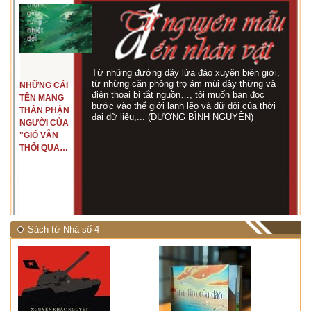
Từ những đường dây lừa đảo xuyên biên giới,
từ những căn phòng trọ ám mùi dây thừng và
NHỮNG CÁI
điện thoại bị tắt nguồn…, tôi muốn bạn đọc
TÊN MANG
bước vào thế giới lạnh lẽo và dữ dội của thời
THÂN PHẬN
đại dữ liệu,... (DƯƠNG BÌNH NGUYÊN)
NGƯỜI CỦA
"GIÓ VẪN
THỔI QUA
RỪNG
NHIỆT ĐỚI"
Sách từ Nhà số 4