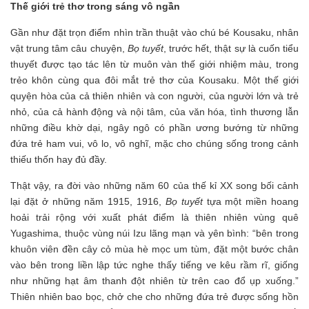
Thế giới trẻ thơ trong sáng vô ngần
Gần như đặt trọn điểm nhìn trần thuật vào chú bé Kousaku, nhân
vật trung tâm câu chuyện,
Bọ tuyết
, trước hết, thật sự là cuốn tiểu
thuyết được tạo tác lên từ muôn vàn thế giới nhiệm màu, trong
trẻo khôn cùng qua đôi mắt trẻ thơ của Kousaku. Một thế giới
quyện hòa của cả thiên nhiên và con người, của người lớn và trẻ
nhỏ, của cả hành động và nội tâm, của văn hóa, tình thương lẫn
những điều khờ dại, ngây ngô có phần ương bướng từ những
đứa trẻ ham vui, vô lo, vô nghĩ, mặc cho chúng sống trong cảnh
thiếu thốn hay đủ đầy.
Thật vậy, ra đời vào những năm 60 của thế kỉ XX song bối cảnh
lại đặt ở những năm 1915, 1916,
Bọ tuyết
tựa một miền hoang
hoải trải rộng với xuất phát điểm là thiên nhiên vùng quê
Yugashima, thuộc vùng núi Izu lãng mạn và yên bình: “bên trong
khuôn viên đền cây cỏ mùa hè mọc um tùm, đặt một bước chân
vào bên trong liền lập tức nghe thấy tiếng ve kêu rầm rĩ, giống
như những hạt âm thanh đột nhiên từ trên cao đổ ụp xuống.”
Thiên nhiên bao bọc, chở che cho những đứa trẻ được sống hồn