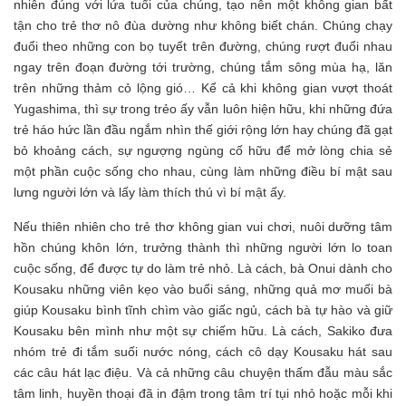
nhiên đúng với lứa tuổi của chúng, tạo nên một không gian bất
tận cho trẻ thơ nô đùa dường như không biết chán. Chúng chạy
đuổi theo những con bọ tuyết trên đường, chúng rượt đuổi nhau
ngay trên đoạn đường tới trường, chúng tắm sông mùa hạ, lăn
trên những thảm cỏ lộng gió… Kể cả khi không gian vượt thoát
Yugashima, thì sự trong trẻo ấy vẫn luôn hiện hữu, khi những đứa
trẻ háo hức lần đầu ngắm nhìn thế giới rộng lớn hay chúng đã gạt
bỏ khoảng cách, sự ngượng ngùng cố hữu để mở lòng chia sẻ
một phần cuộc sống cho nhau, cùng làm những điều bí mật sau
lưng người lớn và lấy làm thích thú vì bí mật ấy.
Nếu thiên nhiên cho trẻ thơ không gian vui chơi, nuôi dưỡng tâm
hồn chúng khôn lớn, trưởng thành thì những người lớn lo toan
cuộc sống, để được tự do làm trẻ nhỏ. Là cách, bà Onui dành cho
Kousaku những viên kẹo vào buổi sáng, những quả mơ muối bà
giúp Kousaku bình tĩnh chìm vào giấc ngủ, cách bà tự hào và giữ
Kousaku bên mình như một sự chiếm hữu. Là cách, Sakiko đưa
nhóm trẻ đi tắm suối nước nóng, cách cô dạy Kousaku hát sau
các câu hát lạc điệu. Và cả những câu chuyện thấm đẫu màu sắc
tâm linh, huyền thoại đã in đậm trong tâm trí tụi nhỏ hoặc mỗi khi