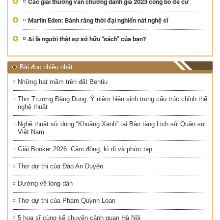
Các giải thưởng văn chương danh giá 2023 công bố đề cử
Martin Eden: Bánh răng thời đại nghiến nát nghệ sĩ
Ai là người thật sự sở hữu “sách” của bạn?
Bài đọc nhiều nhất
Những hạt mầm trên đất Bentiu
Thơ Trương Đăng Dung: Ý niệm hiện sinh trong cấu trúc chỉnh thể
nghệ thuật
Nghệ thuật sử dụng “Khoảng Xanh” tại Bảo tàng Lịch sử Quân sự
Việt Nam
Giải Booker 2026: Cảm động, kì dị và phức tạp
Thơ dự thi của Đào An Duyên
Đường về lòng dân
Thơ dự thi của Phạm Quỳnh Loan
5 hoạ sĩ cùng kể chuyện cảnh quan Hà Nội