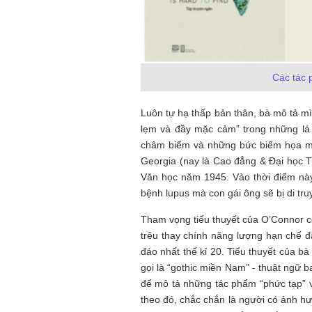
Các tác 
Luôn tự hạ thấp bản thân, bà mô tả m
lẹm và đầy mặc cảm” trong những lá 
châm biếm và những bức biếm họa mà
Georgia (nay là Cao đẳng & Đại học T
Văn học năm 1945. Vào thời điểm nà
bệnh lupus mà con gái ông sẽ bị di tru
Tham vọng tiểu thuyết của O’Connor có
trêu thay chính năng lượng hạn chế đ
đáo nhất thế kỉ 20. Tiểu thuyết của b
gọi là “gothic miền Nam” - thuật ngữ b
để mô tả những tác phẩm “phức tạp” và
theo đó, chắc chắn là người có ảnh hư