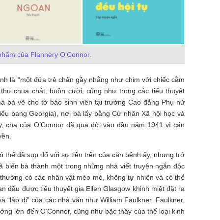
phẩm của Flannery O'Connor.
ình là “một đứa trẻ chân gầy nhẳng như chim với chiếc cằm
thư chua chát, buồn cười, cũng như trong các tiểu thuyết
 bà vẽ cho tờ báo sinh viên tại trường Cao đẳng Phụ nữ
iểu bang Georgia), nơi bà lấy bằng Cử nhân Xã hội học và
y, cha của O’Connor đã qua đời vào đầu năm 1941 vì căn
yền.
 thể đã sụp đổ với sự tiến trển của căn bệnh ấy, nhưng trớ
ã biến bà thành một trong những nhà viết truyện ngắn độc
à thường có các nhân vật méo mó, không tự nhiên và có thể
an đầu được tiểu thuyết gia Ellen Glasgow khinh miệt đặt ra
 “lập dị” của các nhà văn như William Faulkner. Faulkner,
ởng lớn đến O’Connor, cũng như bậc thầy của thể loại kinh