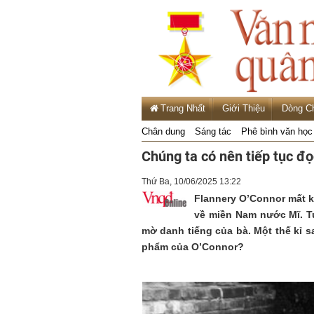
Trang Nhất
Giới Thiệu
Dòng C
Chân dung
Sáng tác
Phê bình văn học
Chúng ta có nên tiếp tục đ
Thứ Ba, 10/06/2025 13:22
Flannery O’Connor mất kh
về miền Nam nước Mĩ. Tu
mờ danh tiếng của bà. Một thế kỉ sa
phẩm của O’Connor?