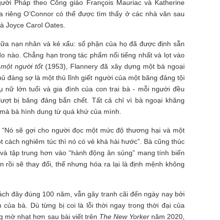
 người Pháp theo Công giáo François Mauriac và Katherine
a riêng O’Connor có thể được tìm thấy ở các nhà văn sau
à Joyce Carol Oates.
giữa nạn nhân và kẻ xấu: số phận của họ đã được định sẵn
o nào. Chẳng hạn trong tác phẩm nổi tiếng nhất và lọt vào
một người tốt
(1953), Flannery đã xây dựng một bà ngoại
thủ đáng sợ là một thủ lĩnh giết người của một băng đảng tội
 nữ lớn tuổi và gia đình của con trai bà - mỗi người đều
lượt bị băng đảng bắn chết. Tất cả chỉ vì bà ngoại khăng
à mà bà hình dung từ quá khứ của mình.
: “Nó sẽ gợi cho người đọc một mức độ thương hại và một
t cách nghiêm túc thì nó có vẻ khá hài hước”. Bà cũng thúc
 và tập trung hơn vào “hành động ân sủng” mang tính biến
 rồi sẽ thay đổi, thế nhưng hóa ra lại là định mệnh không
ách đây đúng 100 năm, vẫn gây tranh cãi đến ngày nay bởi
ủa bà. Dù từng bị coi là lỗi thời ngay trong thời đại của
g mờ nhạt hơn sau bài viết trên
The New Yorker
năm 2020,