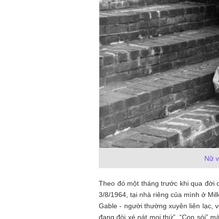
Nữ v
Theo đó một tháng trước khi qua đời 
3/8/1964, tại nhà riêng của mình ở Mil
Gable - người thường xuyên liên lạc, v
đang đòi xé nát mọi thứ”. “Con sói” 