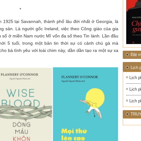
*
 1925 tại Savannah, thành phố lâu đời nhất ở Georgia, là
g sản. Là người gốc Ireland, việc theo Công giáo của gia
ểu số ở miền Nam nước Mĩ vốn đa số theo Tin lành. Lần đầu
 mới 5 tuổi, trong một bản tin thời sự có cảnh chú gà mà
 cho bà tình yêu với loài chim này, dần dần tạo ra một sự xa
Đặt m
Lịch 
Lịch p
Lịch p
Lịch p
TRUY