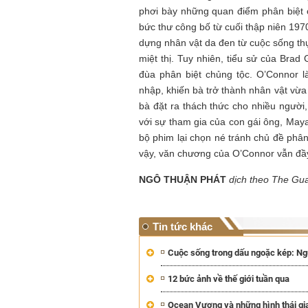
phơi bày những quan điểm phân biệt 
bức thư công bố từ cuối thập niên 197
dựng nhân vật da đen từ cuộc sống th
miệt thị. Tuy nhiên, tiểu sử của Brad
đùa phân biệt chủng tộc. O’Connor 
nhập, khiến bà trở thành nhân vật vừa 
bà đặt ra thách thức cho nhiều người
với sự tham gia của con gái ông, May
bộ phim lại chọn né tránh chủ đề phân
vậy, văn chương của O’Connor vẫn đầy
NGÔ THUẬN PHÁT
dịch theo The Gu
Tin tức khác
Cuộc sống trong dấu ngoặc kép: Ng
12 bức ảnh về thế giới tuần qua
Ocean Vương và những hình thái gia 