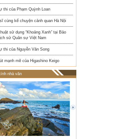
ự thi của Phạm Quỳnh Loan
 sĩ cùng kể chuyện cảnh quan Hà Nội
thuật sử dụng “Khoảng Xanh” tại Bảo
Lịch sử Quân sự Việt Nam
ự thi của Nguyễn Văn Song
út mạnh mẽ của Higashino Keigo
ính nhà văn
next