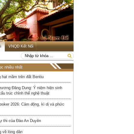
i
VNQĐ Kết Nối
ọc nhiều nhất
 hạt mầm trên đất Bentiu
rương Đăng Dung: Ý niệm hiện sinh
cấu trúc chỉnh thể nghệ thuật
ooker 2026: Cảm động, kì dị và phức
ự thi của Đào An Duyên
 về lòng dân