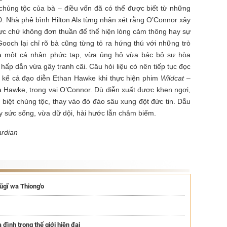
chủng tộc của bà – điều vốn đã có thể được biết từ những
0. Nhà phê bình Hilton Als từng nhận xét rằng O’Connor xây
ực chứ không đơn thuần để thể hiện lòng cảm thông hay sự
 Gooch lại chỉ rõ bà cũng từng tỏ ra hứng thú với những trò
là một cá nhân phức tạp, vừa ủng hộ vừa bác bỏ sự hòa
hấp dẫn vừa gây tranh cãi. Câu hỏi liệu có nên tiếp tục đọc
, kể cả đạo diễn Ethan Hawke khi thực hiện phim
Wildcat
–
a Hawke, trong vai O’Connor. Dù diễn xuất được khen ngợi,
 biệt chủng tộc, thay vào đó đào sâu xung đột đức tin. Dẫu
 sức sống, vừa dữ dội, hài hước lẫn châm biếm.
ardian
ũgĩ wa Thiong'o
đình trong thế giới hiện đại