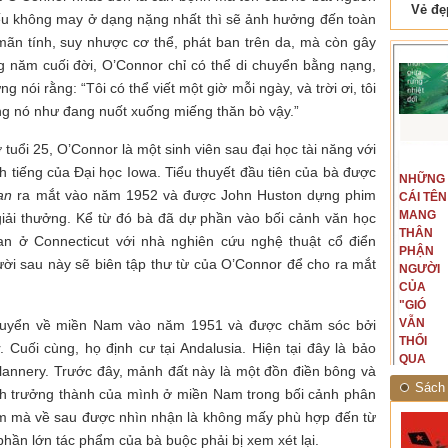
 Tam Cốc
Lẫm liệt Hải Vân quan
nếu không may ở dạng nặng nhất thì sẽ ảnh hưởng đến toàn
mãn tính, suy nhược cơ thể, phát ban trên da, mà còn gây
g năm cuối đời, O’Connor chỉ có thể di chuyển bằng nạng,
nói rằng: “Tôi có thể viết một giờ mỗi ngày, và trời ơi, tôi
ởng nó như đang nuốt xuống miếng thăn bò vậy.”
uổi 25, O’Connor là một sinh viên sau đại học tài năng với
t văn là
Là người đi dọc biên giới phía
 tiếng của Đại học Iowa. Tiểu thuyết đầu tiên của bà được
NGUYÊN
NHỮNG
ấu, một
Bắc, tôi có thế mạnh khi hình
an
ra mắt vào năm 1952 và được John Huston dựng phim
MẪU
CÁI TÊN
hế giới từ
dung, mở ra không gian của giai
CỦA TÔI
MANG
hà văn tự
đoạn lịch sử đó... (PHẠM VÂN
iải thưởng. Kể từ đó bà đã dự phần vào bối cảnh văn học
LÀ
THÂN
eo ý mình...
ANH)
an ở Connecticut với nhà nghiên cứu nghệ thuật cổ điển
NHỮNG
PHẬN
gười sau này sẽ biên tập thư từ của O’Connor để cho ra mắt
NGƯỜI
NGƯỜI
ĐÃ PHẤT
CỦA
CAO CỜ
"GIÓ
HỒNG
VẪN
huyển về miền Nam vào năm 1951 và được chăm sóc bởi
THÁNG
THỔI
Cuối cùng, họ định cư tại Andalusia. Hiện tại đây là bảo
TÁM
QUA
Flannery. Trước đây, mảnh đất này là một đồn điền bông và
NĂM
RỪNG
Sách 
h trưởng thành của mình ở miền Nam trong bối cảnh phân
1945
NHIỆT
ĐỚI"
ểm mà về sau được nhìn nhận là không mấy phù hợp đến từ
phần lớn tác phẩm của bà buộc phải bị xem xét lại.