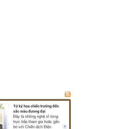
Từ ký họa chiến trường đến
Ra mắt hồi ký về c
sắc màu đương đại
của Xuân Phượng
Đây là những nghệ sĩ từng
Những thước phim
trực tiếp tham gia hoặc gắn
mở ra trước mắt 
bó với Chiến dịch Điện
về chiến tranh châ
next