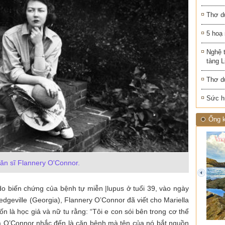
Thơ d
5 hoạ
Nghệ 
tàng 
Thơ d
Sức h
Ống k
ăn sĩ Flannery O'Connor.
prev
do biến chứng của bệnh tự miễn |lupus ở tuổi 39, vào ngày
ledgeville (Georgia), Flannery O’Connor đã viết cho Mariella
ốn là học giả và nữ tu rằng: “Tôi e con sói bên trong cơ thể
mà O’Connor nhắc đến là căn bệnh mà tên của nó bắt nguồn