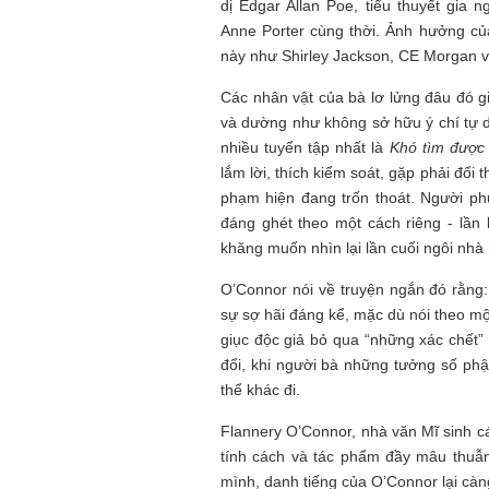
dị Edgar Allan Poe, tiểu thuyết gia
Anne Porter cùng thời. Ảnh hưởng củ
này như Shirley Jackson, CE Morgan v
Các nhân vật của bà lơ lửng đâu đó 
và dường như không sở hữu ý chí tự d
nhiều tuyển tập nhất là
Khó tìm được 
lắm lời, thích kiểm soát, gặp phải đối 
phạm hiện đang trốn thoát. Người phụ
đáng ghét theo một cách riêng - lần 
khăng muốn nhìn lại lần cuối ngôi nh
O’Connor nói về truyện ngắn đó rằng
sự sợ hãi đáng kể, mặc dù nói theo mộ
giục độc giả bỏ qua “những xác chết”
đổi, khi người bà những tưởng số phận
thể khác đi.
Flannery O’Connor, nhà văn Mĩ sinh c
tính cách và tác phẩm đầy mâu thuẫn c
mình, danh tiếng của O’Connor lại càn