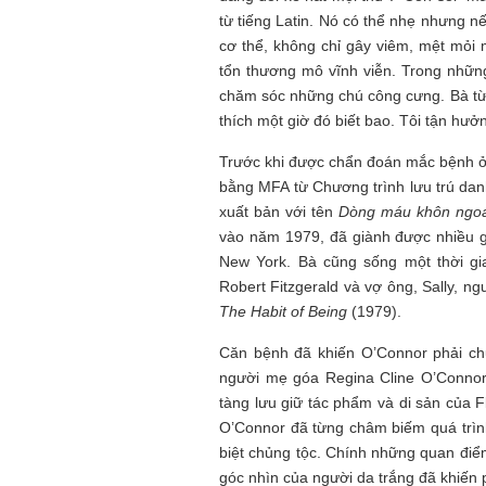
Mùa xanh
từ tiếng Latin. Nó có thể nhẹ nhưng 
cơ thể, không chỉ gây viêm, mệt mỏi 
tổn thương mô vĩnh viễn. Trong nhữn
chăm sóc những chú công cưng. Bà từng 
thích một giờ đó biết bao. Tôi tận hư
Trước khi được chẩn đoán mắc bệnh ở t
Tôi từng hình dung viế
bằng MFA từ Chương trình lưu trú danh
NHỮNG
công việc của sự hư c
xuất bản với tên
Dòng máu khôn ngo
NGƯỜI
hành trình phác dựng t
TÔI GẶP,
trí tưởng tượng, nơi n
vào năm 1979, đã giành được nhiều g
NHỮNG
do tạo hình mọi thứ th
New York. Bà cũng sống một thời gi
CHUYỆN
(TRẦN THỊ TÚ NGỌC)
Robert Fitzgerald và vợ ông, Sally, n
TÔI VIẾT
The Habit of Being
(1979).
Căn bệnh đã khiến O’Connor phải c
người mẹ góa Regina Cline O’Connor. 
tàng lưu giữ tác phẩm và di sản của 
O’Connor đã từng châm biếm quá trìn
biệt chủng tộc. Chính những quan đi
góc nhìn của người da trắng đã khiến 