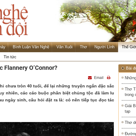
hảy
Bình Luận Văn Nghệ
Văn Xuôi
Thơ
Người Lính
Thế Giớ
Tin tức
ọc Flannery O’Connor?
Bài đ
Email
Những
i chưa tròn 40 tuổi, để lại những truyện ngắn đặc sắc
Thơ T
y nhiên, các cáo buộc phân biệt chủng tộc đã làm lu
trong 
u ngày sinh, câu hỏi đặt ra là: có nên tiếp tục đọc tác
Giải B
tạp
Thơ d
Đường