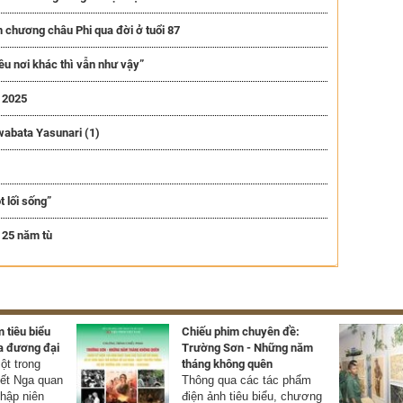
n chương châu Phi qua đời ở tuổi 87
ều nơi khác thì vẫn như vậy”
a 2025
wabata Yasunari (1)
 lối sống”
 25 năm tù
 tiêu biểu
Chiếu phim chuyên đề:
a đương đại
Trường Sơn - Những năm
t trong
tháng không quên
yết Nga quan
Thông qua các tác phẩm
thập niên
điện ảnh tiêu biểu, chương