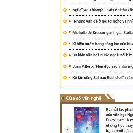
Ngũgĩ wa Thiong'o – Cây đại thụ vă
“Những vấn đề ở nơi tôi sống và nhi
Michelle de Kretser giành giải Stell
Kí hiệu nước trong sáng tác của Ka
Sự kiện văn hoá nước ngoài nổi bật
Juan Villoro: “Nên đọc sách như một
Kẻ tấn công Salman Rushdie lĩnh án
Cửa sổ văn nghệ
Triển lãm hơn 100 tác phẩm
Ra mắt tác phẩm
của danh họa Lê Bá Đảng
của văn học Ng
Triển lãm giới thiệu đến
Được xem là mộ
công chúng hơn 100 tác
những tiểu thu
phẩm tiêu biểu thuộc nhiều
trọng nhất của 
prev