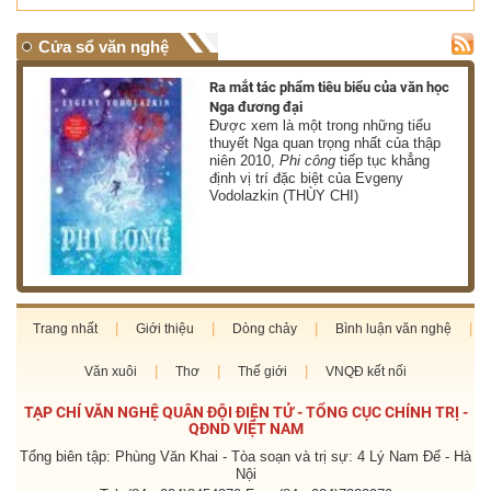
Cửa sổ văn nghệ
nh
Ra mắt tác phẩm tiêu biểu của văn học
Nga đương đại
g
Được xem là một trong những tiểu
thuyết Nga quan trọng nhất của thập
niên 2010,
Phi công
tiếp tục khẳng
định vị trí đặc biệt của Evgeny
Vodolazkin (THÙY CHI)
Trang nhất
Giới thiệu
Dòng chảy
Bình luận văn nghệ
Văn xuôi
Thơ
Thế giới
VNQĐ kết nối
TẠP CHÍ VĂN NGHỆ QUÂN ĐỘI ĐIỆN TỬ - TỔNG CỤC CHÍNH TRỊ -
QĐND VIỆT NAM
Tổng biên tập: Phùng Văn Khai - Tòa soạn và trị sự: 4 Lý Nam Đế - Hà
Nội