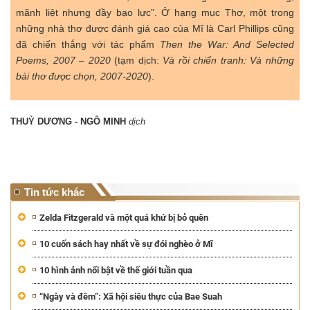
mãnh liệt nhưng đầy bạo lực”. Ở hạng mục Thơ, một trong
những nhà thơ được đánh giá cao của Mĩ là Carl Phillips cũng
đã chiến thắng với tác phẩm
Then the War: And Selected
Poems, 2007 – 2020
(tạm dịch:
Và rồi chiến tranh: Và những
bài thơ được chọn, 2007-2020
).
THUỲ DƯƠNG - NGÔ MINH
dịch
Tin tức khác
Zelda Fitzgerald và một quá khứ bị bỏ quên
10 cuốn sách hay nhất về sự đói nghèo ở Mĩ
10 hình ảnh nổi bật về thế giới tuần qua
“Ngày và đêm”: Xã hội siêu thực của Bae Suah