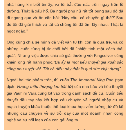
nhà hàng khi biết tin ấy, và tôi bắt đầu nấc trên ngay trên lề
đường. Thật là xấu hổ. Ba người phụ nữ rất tốt bụng sau đó đã
đi ngang qua và ân cần hỏi: ‘Này cậu, có chuyện gì thế?’ Sau
đó tôi đã giải thích và tất cả chúng tôi đã ôm lấy nhau. Thật là
ngọt ngào.”
Ông cũng chia sẽ mình đã viết văn từ khi còn là đứa trẻ, và có
những cuốn từng bị từ chối bởi đã “nhiệt tình một cách thái
quá”. Nhưng việc được chia sẻ giải thưởng với Kingsolver cũng
khiến ông rất hạnh phúc.
“Bà ấy là một tiểu thuyết gia xuất sắc
cũng như tuyệt vời. Tất cả điều này thật là quá sức chịu đựng”.
Ngoài hai tác phẩm trên, thì cuốn
The Immortal King Rao
(tạm
dịch:
Vương triều thượng lưu bất tử
) của nhà báo và tiểu thuyết
gia Vauhini Vara cũng lọt vào trong danh sách đề cử. Cuốn tiểu
thuyết đầu tay này kết hợp câu chuyện về người nhập cư và
mạch truyện khác thuộc thể loại khoa học viễn tưởng, từ đó kể
những câu chuyện về sự trỗi dậy của một doanh nhân công
nghệ và sự nổi loạn của con gái ông ta.