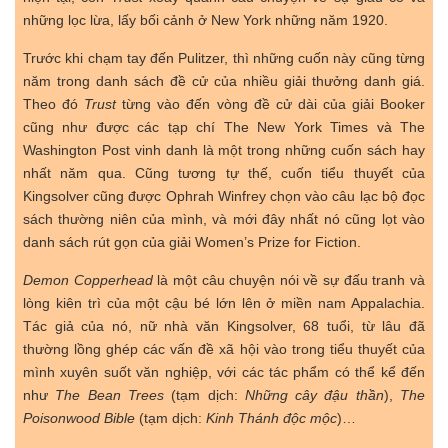
những lọc lừa, lấy bối cảnh ở New York những năm 1920.
Trước khi chạm tay đến Pulitzer, thì những cuốn này cũng từng
năm trong danh sách đề cử của nhiều giải thưởng danh giá.
Theo đó
Trust
từng vào đến vòng đề cử dài của giải Booker
cũng như được các tạp chí The New York Times và The
Washington Post vinh danh là một trong những cuốn sách hay
nhất năm qua. Cũng tương tự thế, cuốn tiểu thuyết của
Kingsolver cũng được Ophrah Winfrey chọn vào câu lạc bộ đọc
sách thường niên của mình, và mới đây nhất nó cũng lọt vào
danh sách rút gọn của giải Women’s Prize for Fiction.
Demon Copperhead
là một câu chuyện nói về sự đấu tranh và
lòng kiên trì của một cậu bé lớn lên ở miền nam Appalachia.
Tác giả của nó, nữ nhà văn Kingsolver, 68 tuổi, từ lâu đã
thường lồng ghép các vấn đề xã hội vào trong tiểu thuyết của
mình xuyên suốt văn nghiệp, với các tác phẩm có thể kể đến
như
The Bean Trees
(tạm dịch:
Những cây đậu thần
),
The
Poisonwood Bible
(tạm dịch:
Kinh Thánh độc mộc
)…