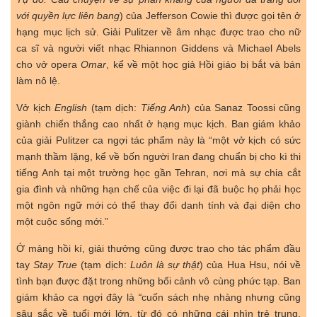
với quyền lực liên bang
) của Jefferson Cowie thì được gọi tên ở
hạng mục lịch sử. Giải Pulitzer về âm nhạc được trao cho nữ
ca sĩ và người viết nhạc Rhiannon Giddens và Michael Abels
cho vở opera
Omar
, kể về một học giả Hồi giáo bị bắt và bán
làm nô lệ.
Vở kịch
English
(tạm dịch:
Tiếng Anh
) của Sanaz Toossi cũng
giành chiến thắng cao nhất ở hạng mục kịch. Ban giám khảo
của giải Pulitzer ca ngợi tác phẩm này là “một vở kịch có sức
mạnh thầm lặng, kể về bốn người Iran đang chuẩn bị cho kì thi
tiếng Anh tại một trường học gần Tehran, nơi mà sự chia cắt
gia đình và những hạn chế của việc đi lại đã buộc họ phải học
một ngôn ngữ mới có thể thay đổi danh tính và đại diện cho
một cuộc sống mới.”
Ở mảng hồi kí, giải thưởng cũng được trao cho tác phẩm đầu
tay
Stay True
(tạm dịch:
Luôn là sự thật
) của Hua Hsu, nói về
tình bạn được đặt trong những bối cảnh vô cùng phức tạp. Ban
giám khảo ca ngợi đây là
“
cuốn sách nhẹ nhàng nhưng cũng
sâu sắc về tuổi mới lớn, từ đó có những cái nhìn trẻ trung,