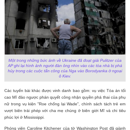
Một trong những bức ảnh về Ukraine đã đoạt giải Pulitzer của
AP ghi lại hình ảnh người đàn ông nhìn vào các tòa nhà bị phá
hủy trong các cuộc tấn công của Nga vào Borodyanka ở ngoại
ô Kiev.
Các tuyến bài khác được vinh danh bao gồm: vụ việc Tòa án tối
cao Mĩ đảo ngược phán quyết công nhận quyền phá thai của phụ
nữ trong vụ kiện "Roe chống lại Wade", chính sách tách trẻ em
vượt biên trái phép với cha mẹ chúng ở biên giới Mĩ và chi tiêu
phúc lợi ở Mississippi.
Phóng viên Caroline Kitchener của tờ Washington Post đã giành