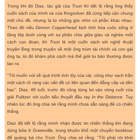
Trong khi đó Diaz, tác giả của
Trust
thì tiết lộ rằng ông thấy
cuốn sách của mình và của Kingsolver đã cùng tiếp cận chung
một chủ đề, nhưng là từ những góc nhìn có phần khác nhau.
Theo đó nếu
Demon Copperhead
kịch tính hóa cuộc sống ở
tầng lớp dưới cùng với sự phân chia giữa giàu và nghèo một
cách cực đoan, thì
Trust
là một cuốn sách với nghệ thuật
truyện lồng trong truyện về một ông trùm tài chính và con gái
ông ta, từ đó khám phá cách mà thế giới tư bản thường được
tạo ra.
“Tôi muốn nói về quá trình tích lũy của cải, cũng như vạch trần
một cách rõ ràng các vấn đề có liên quan đến đẳng cấp và tiền
bạc”. Diaz, 49 tuổi, trước đó cũng từng lọt vào vòng cuối của
giải Pulitzer với cuốn tiểu thuyết đầu tay
In the Distance
. Tuy
nhiên lúc đó ông chia sẻ rằng mình chưa sẵn sàng để có chiến
thắng.
Diaz đã tiết lộ rằng mình nhận được tin chiến thắng khi đang
dùng bữa ở Greenville, trong khuôn khổ một chuyến booktour
để quảng bá cho
Trust.
Ông chia sẻ rằng: “Tôi phải rời khỏi