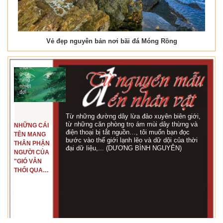
Vẻ đẹp nguyên bản nơi bãi đá Móng Rồng
Từ những đường dây lừa đảo xuyên biên giới,
từ những căn phòng trọ ám mùi dây thừng và
NHỮNG CÁI
điện thoại bị tắt nguồn…, tôi muốn bạn đọc
TÊN MANG
bước vào thế giới lạnh lẽo và dữ dội của thời
THÂN PHẬN
đại dữ liệu,... (DƯƠNG BÌNH NGUYÊN)
NGƯỜI CỦA
"GIÓ VẪN
THỔI QUA
RỪNG
NHIỆT ĐỚI"