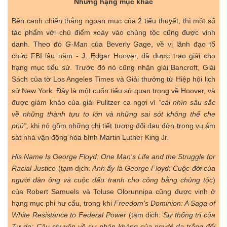
Những hạng mục khác
Bên cạnh chiến thắng ngoạn mục của 2 tiểu thuyết, thì một số
tác phẩm với chủ điểm xoáy vào chủng tộc cũng được vinh
danh. Theo đó
G-Man
của Beverly Gage, về vị lãnh đạo tổ
chức FBI lâu năm - J. Edgar Hoover, đã được trao giải cho
hạng mục tiểu sử. Trước đó nó cũng nhận giải Bancroft, Giải
Sách của tờ Los Angeles Times và Giải thưởng từ Hiệp hội lịch
sử New York. Đây là một cuốn tiểu sử quan trọng về Hoover, và
được giám khảo của giải Pulitzer ca ngợi vì
“cái nhìn sâu sắc
về những thành tựu to lớn và những sai sót không thể che
phủ”,
khi nó gồm những chi tiết tương đối đau đớn trong vụ ám
sát nhà vận động hòa bình Martin Luther King Jr.
His Name Is George Floyd: One Man's Life and the Struggle for
Racial Justice
(tạm dịch:
Anh ấy là George Floyd: Cuộc đời của
người đàn ông và cuộc đấu tranh cho công bằng chủng tộc
)
của Robert Samuels và Toluse Olorunnipa cũng được vinh ở
hạng mục phi hư cấu, trong khi
Freedom's Dominion: A Saga of
White Resistance to Federal Power
(tạm dịch:
Sự thống trị của
Tự do: Câu chuyện về sự phản kháng của người da trắng đối