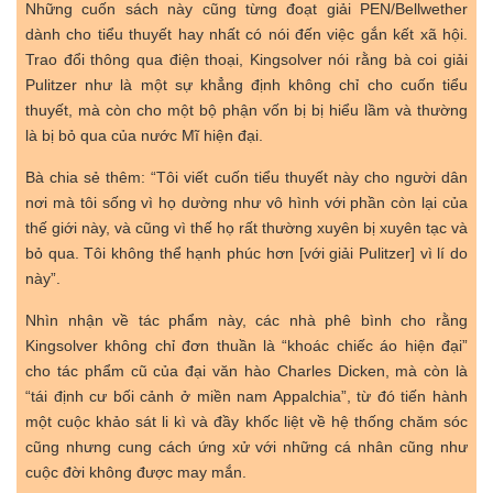
Những cuốn sách này cũng từng đoạt giải PEN/Bellwether
dành cho tiểu thuyết hay nhất có nói đến việc gắn kết xã hội.
Trao đổi thông qua điện thoại, Kingsolver nói rằng bà coi giải
Pulitzer như là một sự khẳng định không chỉ cho cuốn tiểu
thuyết, mà còn cho một bộ phận vốn bị bị hiểu lầm và thường
là bị bỏ qua của nước Mĩ hiện đại.
Bà chia sẻ thêm: “Tôi viết cuốn tiểu thuyết này cho người dân
nơi mà tôi sống vì họ dường như vô hình với phần còn lại của
thế giới này, và cũng vì thế họ rất thường xuyên bị xuyên tạc và
bỏ qua. Tôi không thể hạnh phúc hơn [với giải Pulitzer] vì lí do
này”.
Nhìn nhận về tác phẩm này, các nhà phê bình cho rằng
Kingsolver không chỉ đơn thuần là “khoác chiếc áo hiện đại”
cho tác phẩm cũ của đại văn hào Charles Dicken, mà còn là
“tái định cư bối cảnh ở miền nam Appalchia”, từ đó tiến hành
một cuộc khảo sát li kì và đầy khốc liệt về hệ thống chăm sóc
cũng nhưng cung cách ứng xử với những cá nhân cũng như
cuộc đời không được may mắn.