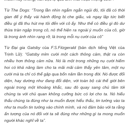
Từ
The Dogs:
“Trong lần nhìn ngắm ngắn ngủi đó, tôi đã có thời
gian để ý thấy vài hành động bị che giấu, và ngay lập tức biết
điều gì đã thu hút mẹ tôi đến với cô ấy. Như thể có điều gì đó dư
thừa tràn ngập trong cô, nó thể hiện ra ngoài ý muốn của cô, giờ
là trong ánh nhìn rạng rỡ, là trong mỗi nụ cười của cô”
Từ
Đại gia Gatsby
của
F.S.Fitzgerald
(bản dịch tiếng Việt của
Trịnh Lữ):
“Gatsby mỉm cười một cách thông cảm, thật ra còn
nhiều hơn thông cảm nữa. Nó là một trong những nụ cười hiếm
hoi có khả năng làm cho ta mãi mãi cảm thấy yên tâm, một nụ
cười mà ta chỉ có thể gặp qua bốn năm lần trong đời. Nó được đối
diện, hay dường như đang đối diện, với toàn bộ cái thế giới bên
ngoài trong một khoảng khắc, sau đó quay sang chú tâm tới
chúng ta với chủ quan không cưỡng bức có lợi cho ta. Nó hiểu
thấu chúng ta đúng như ta muốn được hiểu thấu, tin tưởng vào ta
như ta muốn tin tưởng vào chính mình, và nó đảm bảo với ta rằng
ấn tượng của nó đối với ta sẽ đúng như những gì ta mong muốn
người khác nghĩ về ta”.