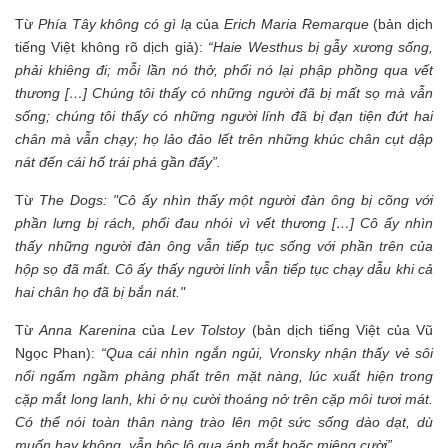
Từ
Phía Tây không có gì lạ
của
Erich Maria Remarque
(bản dịch
tiếng Việt không rõ dịch giả):
“Haie Westhus bị gẫy xương sống,
phải khiêng đi; mỗi lần nó thở, phổi nó lại phập phồng qua vết
thương […] Chúng tôi thấy có những người đã bị mất sọ mà vẫn
sống; chúng tôi thấy có những người lính đã bị đạn tiện đứt hai
chân mà vẫn chạy; họ lảo đảo lết trên những khúc chân cụt dập
nát đến cái hố trái phá gần đấy”.
Từ
The Dogs:
"Cô ấy nhìn thấy một người đàn ông bị cõng với
phần lưng bị rách, phổi đau nhói vì vết thương […] Cô ấy nhìn
thấy những người đàn ông vẫn tiếp tục sống với phần trên của
hộp sọ đã mất. Cô ấy thấy người lính vẫn tiếp tục chạy dẫu khi cả
hai chân họ đã bị bắn nát."
Từ
Anna Karenina
của
Lev Tolstoy
(bản dịch tiếng Việt của Vũ
Ngọc Phan):
“Qua cái nhìn ngắn ngủi, Vronsky nhận thấy vẻ sôi
nổi ngấm ngầm phảng phất trên mặt nàng, lúc xuất hiện trong
cặp mắt long lanh, khi ở nụ cười thoáng nở trên cặp môi tươi mát.
Có thể nói toàn thân nàng trào lên một sức sống dào dạt, dù
muốn hay không, vẫn bộc lộ qua ánh mắt hoặc miệng cười”.