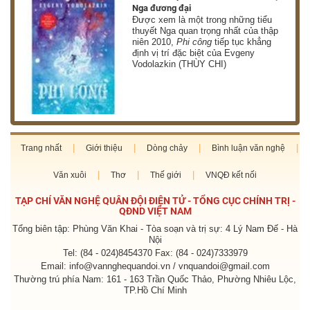
Nga đương đại
g
Được xem là một trong những tiểu
thuyết Nga quan trọng nhất của thập
niên 2010,
Phi công
tiếp tục khẳng
định vị trí đặc biệt của Evgeny
Vodolazkin (THÙY CHI)
Trang nhất
Giới thiệu
Dòng chảy
Bình luận văn nghệ
Văn xuôi
Thơ
Thế giới
VNQĐ kết nối
TẠP CHÍ VĂN NGHỆ QUÂN ĐỘI ĐIỆN TỬ - TỔNG CỤC CHÍNH TRỊ -
QĐND VIỆT NAM
Tổng biên tập: Phùng Văn Khai - Tòa soạn và trị sự: 4 Lý Nam Đế - Hà
Nội
Tel: (84 - 024)8454370 Fax: (84 - 024)7333979
Email: info@vannghequandoi.vn / vnquandoi@gmail.com
Thường trú phía Nam: 161 - 163 Trần Quốc Thảo, Phường Nhiêu Lộc,
TP.Hồ Chí Minh