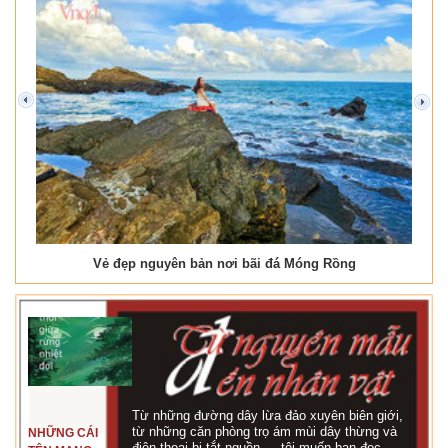
prev
next
Vẻ đẹp nguyên bản nơi bãi đá Móng Rồng
Từ những đường dây lừa đảo xuyên biên giới,
từ những căn phòng trọ ám mùi dây thừng và
NHỮNG CÁI
điện thoại bị tắt nguồn…, tôi muốn bạn đọc