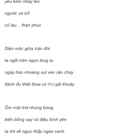
yếu kém nhảy leo
ngước và trố
cỏ lau... thán phục
Diện mộc giữa trận đời
ta ngồi trên ngọn lòng ta
ngày hào nhoáng vụt vèo rận cháy
đánh đu thiệt thua có
thơ
gãi khuây
Ôm mặt trời nhúng bóng
biển bồng say vũ điệu bình yên
ta trở về ngực thắp ngàn xanh