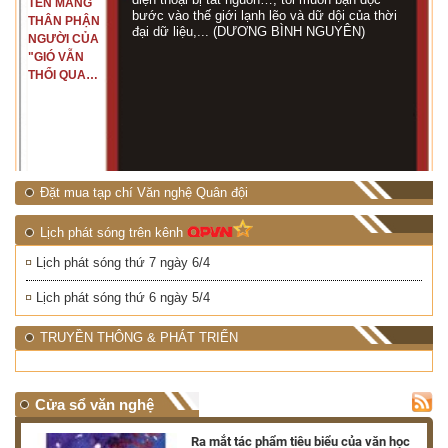
TÊN MANG
bước vào thế giới lạnh lẽo và dữ dội của thời
THÂN PHẬN
đại dữ liệu,... (DƯƠNG BÌNH NGUYÊN)
NGƯỜI CỦA
"GIÓ VẪN
THỔI QUA
RỪNG
NHIỆT ĐỚI"
Đặt mua tạp chí Văn nghệ Quân đội
Lịch phát sóng trên kênh
Lịch phát sóng thứ 7 ngày 6/4
Lịch phát sóng thứ 6 ngày 5/4
TRUYỀN THÔNG & PHÁT TRIỂN
Cửa sổ văn nghệ
nh
Ra mắt tác phẩm tiêu biểu của văn học