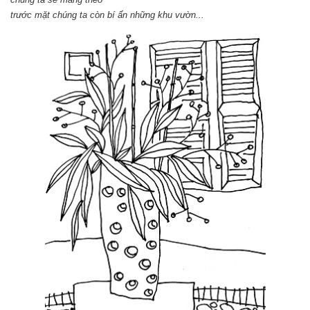
trước mặt chúng ta còn bí ẩn những khu vườn...