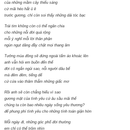
của những mầm cây thiếu sáng
cứ mãi héo hắt ủ ê
trước gương, chỉ còn soi thấy những dải tóc bạc
Trái tim không còn có thể ngăn chia
cho những nỗi đời quá rộng
mỗi ý nghĩ mỗi lời thân phận
ngùn ngụt dâng đầy chật mọi thang âm
Tưởng mùa đông sẽ đứng ngoài tấm áo khoác lên
anh vẫn hỏi em buồn đến thế
đời cỏ ngắn ngủi sao, nỗi người dâu bể
mà đêm đêm, tiếng dế
cứ cứa vào thăm thẳm những giấc mơ
Rồi anh sẽ còn chẳng hiểu vì sao
gương mặt của tình yêu cứ âu sầu mãi thế
chúng ta còn bao nhiêu ngày sống yêu thương?
để phung phí tình yêu cho những tính toán giận hờn
Mỗi ngày đi, những góc phố đời thường
em chỉ có thể trộm nhìn