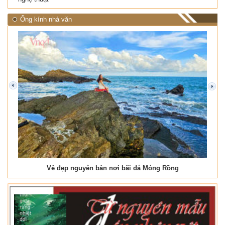
Ống kính nhà văn
prev
next
Vẻ đẹp nguyên bản nơi bãi đá Móng Rồng