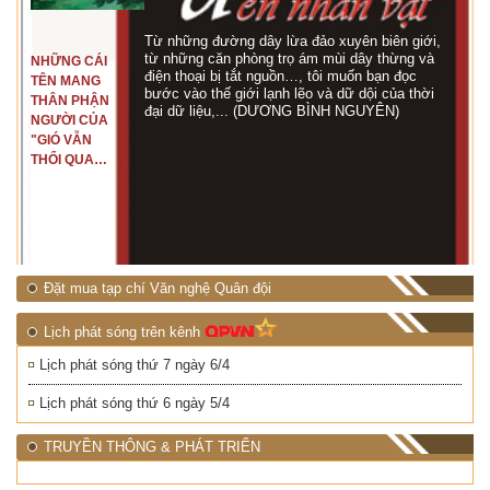
Từ những đường dây lừa đảo xuyên biên giới,
từ những căn phòng trọ ám mùi dây thừng và
NHỮNG CÁI
điện thoại bị tắt nguồn…, tôi muốn bạn đọc
TÊN MANG
bước vào thế giới lạnh lẽo và dữ dội của thời
THÂN PHẬN
đại dữ liệu,... (DƯƠNG BÌNH NGUYÊN)
NGƯỜI CỦA
"GIÓ VẪN
THỔI QUA
RỪNG
NHIỆT ĐỚI"
Đặt mua tạp chí Văn nghệ Quân đội
Lịch phát sóng trên kênh
Lịch phát sóng thứ 7 ngày 6/4
Lịch phát sóng thứ 6 ngày 5/4
TRUYỀN THÔNG & PHÁT TRIỂN