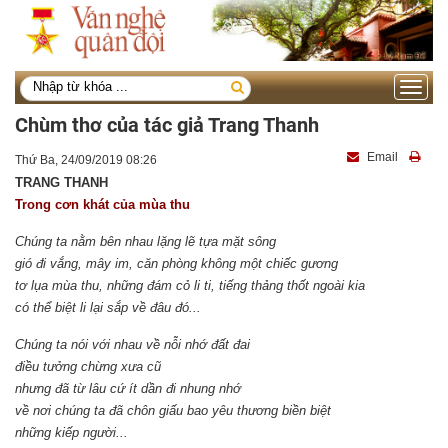
Toggle
navigati
Chùm thơ của tác giả Trang Thanh
Email
Thứ Ba, 24/09/2019 08:26
TRANG THANH
Trong cơn khát của mùa thu
Chúng ta nằm bên nhau lặng lẽ tựa mặt sông
gió đi vắng, mây im, căn phòng không một chiếc gương
tơ lụa mùa thu, những đám cỏ li ti, tiếng thảng thốt ngoài kia
có thể biệt li lại sắp về đâu đó...
Chúng ta nói với nhau về nỗi nhớ đất đai
điều tưởng chừng xưa cũ
nhưng đã từ lâu cứ ít dần đi nhung nhớ
về nơi chúng ta đã chôn giấu bao yêu thương biền biệt
những kiếp người...