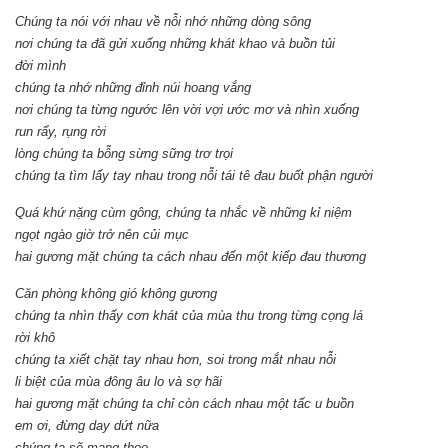
Chúng ta nói với nhau về nỗi nhớ những dòng sông
nơi chúng ta đã gửi xuống những khát khao và buồn tủi
đời mình
chúng ta nhớ những đỉnh núi hoang vắng
nơi chúng ta từng ngước lên vời vợi ước mơ và nhìn xuống
run rẩy, rụng rời
lòng chúng ta bỗng sừng sững trơ trọi
chúng ta tìm lấy tay nhau trong nỗi tái tê đau buốt phận người
Quá khứ nặng cùm gông, chúng ta nhắc về những kỉ niệm
ngọt ngào giờ trở nên củi mục
hai gương mặt chúng ta cách nhau đến một kiếp đau thương
Căn phòng không gió không gương
chúng ta nhìn thấy cơn khát của mùa thu trong từng cọng lá
rời khô
chúng ta xiết chặt tay nhau hơn, soi trong mắt nhau nỗi
li biệt của mùa đông âu lo và sợ hãi
hai gương mặt chúng ta chỉ còn cách nhau một tấc u buồn
em ơi, đừng day dứt nữa
chúng ta sẽ mang theo