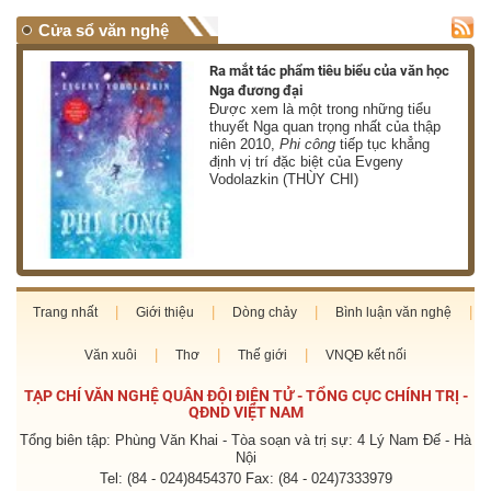
Cửa sổ văn nghệ
nh
Ra mắt tác phẩm tiêu biểu của văn học
Nga đương đại
g
Được xem là một trong những tiểu
thuyết Nga quan trọng nhất của thập
niên 2010,
Phi công
tiếp tục khẳng
định vị trí đặc biệt của Evgeny
Vodolazkin (THÙY CHI)
Trang nhất
Giới thiệu
Dòng chảy
Bình luận văn nghệ
Văn xuôi
Thơ
Thế giới
VNQĐ kết nối
TẠP CHÍ VĂN NGHỆ QUÂN ĐỘI ĐIỆN TỬ - TỔNG CỤC CHÍNH TRỊ -
QĐND VIỆT NAM
Tổng biên tập: Phùng Văn Khai - Tòa soạn và trị sự: 4 Lý Nam Đế - Hà
Nội
Tel: (84 - 024)8454370 Fax: (84 - 024)7333979