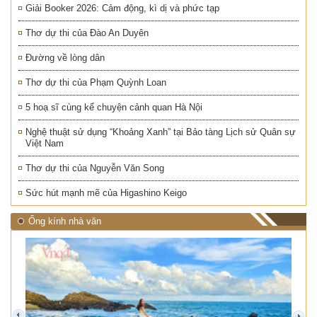
Giải Booker 2026: Cảm động, kì dị và phức tạp
Thơ dự thi của Đào An Duyên
Đường về lòng dân
Thơ dự thi của Phạm Quỳnh Loan
5 hoạ sĩ cùng kể chuyện cảnh quan Hà Nội
Nghệ thuật sử dụng “Khoảng Xanh” tại Bảo tàng Lịch sử Quân sự
Việt Nam
Thơ dự thi của Nguyễn Văn Song
Sức hút mạnh mẽ của Higashino Keigo
Ống kính nhà văn