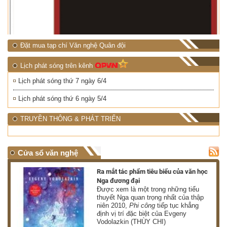
NHIỆT ĐỚI"
Đặt mua tạp chí Văn nghệ Quân đội
Lịch phát sóng trên kênh
Lịch phát sóng thứ 7 ngày 6/4
Lịch phát sóng thứ 6 ngày 5/4
TRUYỀN THÔNG & PHÁT TRIỂN
Cửa sổ văn nghệ
nh
Ra mắt tác phẩm tiêu biểu của văn học
Nga đương đại
g
Được xem là một trong những tiểu
thuyết Nga quan trọng nhất của thập
niên 2010,
Phi công
tiếp tục khẳng
định vị trí đặc biệt của Evgeny
Vodolazkin (THÙY CHI)