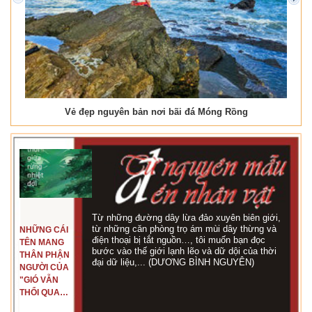
prev
next
Vẻ đẹp nguyên bản nơi bãi đá Móng Rồng
Từ những đường dây lừa đảo xuyên biên giới,
từ những căn phòng trọ ám mùi dây thừng và
NHỮNG CÁI
điện thoại bị tắt nguồn…, tôi muốn bạn đọc
TÊN MANG
bước vào thế giới lạnh lẽo và dữ dội của thời
THÂN PHẬN
đại dữ liệu,... (DƯƠNG BÌNH NGUYÊN)
NGƯỜI CỦA
"GIÓ VẪN
THỔI QUA
RỪNG