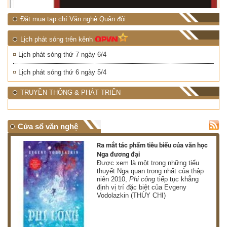
Đặt mua tạp chí Văn nghệ Quân đội
Lịch phát sóng trên kênh
Lịch phát sóng thứ 7 ngày 6/4
Lịch phát sóng thứ 6 ngày 5/4
TRUYỀN THÔNG & PHÁT TRIỂN
Cửa sổ văn nghệ
nh
Ra mắt tác phẩm tiêu biểu của văn học
Nga đương đại
g
Được xem là một trong những tiểu
thuyết Nga quan trọng nhất của thập
niên 2010,
Phi công
tiếp tục khẳng
định vị trí đặc biệt của Evgeny
Vodolazkin (THÙY CHI)