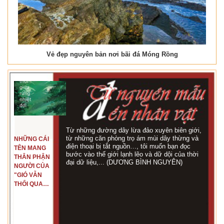
Vẻ đẹp nguyên bản nơi bãi đá Móng Rồng
Từ những đường dây lừa đảo xuyên biên giới,
từ những căn phòng trọ ám mùi dây thừng và
NHỮNG CÁI
điện thoại bị tắt nguồn…, tôi muốn bạn đọc
TÊN MANG
bước vào thế giới lạnh lẽo và dữ dội của thời
THÂN PHẬN
đại dữ liệu,... (DƯƠNG BÌNH NGUYÊN)
NGƯỜI CỦA
"GIÓ VẪN
THỔI QUA
RỪNG
NHIỆT ĐỚI"