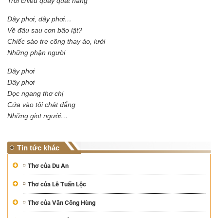
Trời chiều quay quắt nắng
Dây phơi, dây phơi…
Về đâu sau cơn bão lật?
Chiếc sào tre cõng thay áo, lưới
Những phận người
Dây phơi
Dây phơi
Dọc ngang thơ chị
Cứa vào tôi chát đắng
Những giọt người…
Tin tức khác
Thơ của Du An
Thơ của Lê Tuấn Lộc
Thơ của Văn Công Hùng