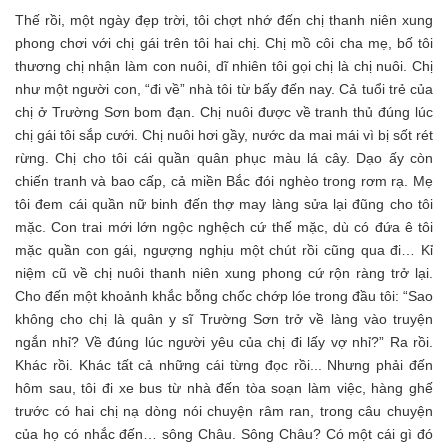
Thế rồi, một ngày đẹp trời, tôi chợt nhớ đến chị thanh niên xung
phong chơi với chị gái trên tôi hai chị. Chị mồ côi cha mẹ, bố tôi
thương chị nhận làm con nuôi, dĩ nhiên tôi gọi chị là chị nuôi. Chị
như một người con, “đi về” nhà tôi từ bấy đến nay. Cả tuổi trẻ của
chị ở Trường Sơn bom đạn. Chị nuôi được về tranh thủ đúng lúc
chị gái tôi sắp cưới. Chị nuôi hơi gầy, nước da mai mái vì bị sốt rét
rừng. Chị cho tôi cái quần quân phục màu lá cây. Dạo ấy còn
chiến tranh và bao cấp, cả miền Bắc đói nghèo trong rơm rạ. Mẹ
tôi đem cái quần nữ binh đến thợ may làng sửa lại đũng cho tôi
mặc. Con trai mới lớn ngộc nghệch cứ thế mặc, dù có đứa ê tôi
mặc quần con gái, ngượng nghịu một chút rồi cũng qua đi… Kỉ
niệm cũ về chị nuôi thanh niên xung phong cứ rộn ràng trở lại.
Cho đến một khoảnh khắc bỗng chốc chớp lóe trong đầu tôi: “Sao
không cho chị là quân y sĩ Trường Sơn trở về làng vào truyện
ngắn nhỉ? Về đúng lúc người yêu của chị đi lấy vợ nhỉ?” Ra rồi.
Khác rồi. Khác tất cả những cái từng đọc rồi... Nhưng phải đến
hôm sau, tôi đi xe bus từ nhà đến tòa soạn làm việc, hàng ghế
trước có hai chị nạ dòng nói chuyện râm ran, trong câu chuyện
của họ có nhắc đến… sông Châu. Sông Châu? Có một cái gì đó