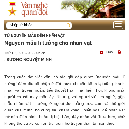
Toggle
navigati
TỪ NGUYÊN MẪU ĐẾN NHÂN VẬT
Nguyên mẫu lí tưởng cho nhân vật
Email
Thứ Tư, 02/02/2022 06:36
. SƯƠNG NGUYỆT MINH
Trong cuộc đời viết văn, có tác giả gặp được “nguyên mẫu lí
tưởng” đầm đìa số phận ở đời thực, chỉ cần kể tả lại cũng thành
nhân vật truyện ngắn, tiểu thuyết hay. Thật hiếm hoi, không mấy
người có cái may mắn ấy. Nhưng, với người viết có nghề, gặp
mẫu nhân vật lí tưởng ở ngoài đời, bằng trực cảm và thế giới
quan của mình, họ cũng sẽ “chạm khắc”, biến hóa, để nhân vật
trở nên điển hình, hoặc dị biệt hẳn, đẩy nhân vật đi xa hơn, chứ
không thể cứ xù xì, trần trùi trụi như truyền thần từ hiện thực.