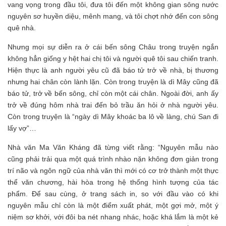
vang vọng trong đầu tôi, đưa tôi đến một không gian sông nước
nguyên sơ huyền diệu, mênh mang, và tôi chợt nhớ đến con sông
quê nhà.
Nhưng mọi sự diễn ra ở cái bến sông Châu trong truyện ngắn
không hẳn giống y hệt hai chị tôi và người quê tôi sau chiến tranh.
Hiện thực là anh người yêu cũ đã báo tử trở về nhà, bị thương
nhưng hai chân còn lành lặn. Còn trong truyện là dì Mây cũng đã
báo tử, trở về bến sông, chỉ còn một cái chân. Ngoài đời, anh ấy
trở về đúng hôm nhà trai đến bỏ trầu ăn hỏi ở nhà người yêu.
Còn trong truyện là “ngày dì Mây khoác ba lô về làng, chú San đi
lấy vợ”…
Nhà văn Ma Văn Kháng đã từng viết rằng: “Nguyên mẫu nào
cũng phải trải qua một quá trình nhào nặn không đơn giản trong
trí não và ngôn ngữ của nhà văn thì mới có cơ trở thành một thực
thể văn chương, hài hòa trong hệ thống hình tượng của tác
phẩm. Để sau cùng, ở trang sách in, so với đầu vào có khi
nguyên mẫu chỉ còn là một điểm xuất phát, một gợi mở, một ý
niệm sơ khởi, với đôi ba nét nhang nhác, hoặc khá lắm là một kẻ