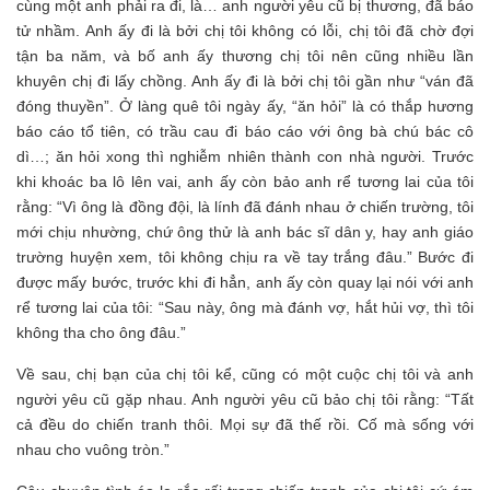
cùng một anh phải ra đi, là… anh người yêu cũ bị thương, đã báo
tử nhầm. Anh ấy đi là bởi chị tôi không có lỗi, chị tôi đã chờ đợi
tận ba năm, và bố anh ấy thương chị tôi nên cũng nhiều lần
khuyên chị đi lấy chồng. Anh ấy đi là bởi chị tôi gần như “ván đã
đóng thuyền”. Ở làng quê tôi ngày ấy, “ăn hỏi” là có thắp hương
báo cáo tổ tiên, có trầu cau đi báo cáo với ông bà chú bác cô
dì…; ăn hỏi xong thì nghiễm nhiên thành con nhà người. Trước
khi khoác ba lô lên vai, anh ấy còn bảo anh rể tương lai của tôi
rằng: “Vì ông là đồng đội, là lính đã đánh nhau ở chiến trường, tôi
mới chịu nhường, chứ ông thử là anh bác sĩ dân y, hay anh giáo
trường huyện xem, tôi không chịu ra về tay trắng đâu.” Bước đi
được mấy bước, trước khi đi hẳn, anh ấy còn quay lại nói với anh
rể tương lai của tôi: “Sau này, ông mà đánh vợ, hắt hủi vợ, thì tôi
không tha cho ông đâu.”
Về sau, chị bạn của chị tôi kể, cũng có một cuộc chị tôi và anh
người yêu cũ gặp nhau. Anh người yêu cũ bảo chị tôi rằng: “Tất
cả đều do chiến tranh thôi. Mọi sự đã thế rồi. Cố mà sống với
nhau cho vuông tròn.”