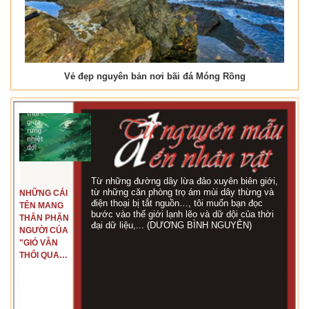
Vẻ đẹp nguyên bản nơi bãi đá Móng Rồng
Từ những đường dây lừa đảo xuyên biên giới,
từ những căn phòng trọ ám mùi dây thừng và
NHỮNG CÁI
điện thoại bị tắt nguồn…, tôi muốn bạn đọc
TÊN MANG
bước vào thế giới lạnh lẽo và dữ dội của thời
THÂN PHẬN
đại dữ liệu,... (DƯƠNG BÌNH NGUYÊN)
NGƯỜI CỦA
"GIÓ VẪN
THỔI QUA
RỪNG
NHIỆT ĐỚI"