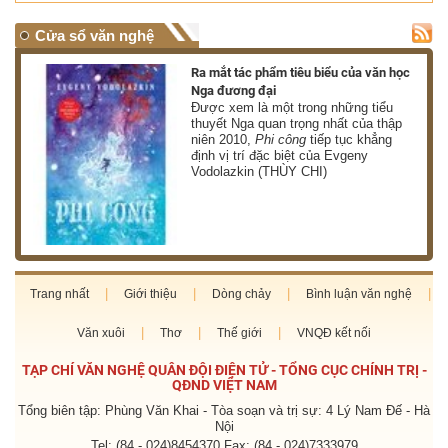
Cửa sổ văn nghệ
nh
Ra mắt tác phẩm tiêu biểu của văn học
Nga đương đại
g
Được xem là một trong những tiểu
thuyết Nga quan trọng nhất của thập
niên 2010,
Phi công
tiếp tục khẳng
định vị trí đặc biệt của Evgeny
Vodolazkin (THÙY CHI)
Trang nhất
Giới thiệu
Dòng chảy
Bình luận văn nghệ
Văn xuôi
Thơ
Thế giới
VNQĐ kết nối
TẠP CHÍ VĂN NGHỆ QUÂN ĐỘI ĐIỆN TỬ - TỔNG CỤC CHÍNH TRỊ -
QĐND VIỆT NAM
Tổng biên tập: Phùng Văn Khai - Tòa soạn và trị sự: 4 Lý Nam Đế - Hà
Nội
Tel: (84 - 024)8454370 Fax: (84 - 024)7333979