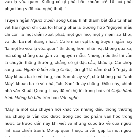
vừa lạ vừa quen. Không có gì phải băn khoăn cả! Tất cả phải
phục tùng ý đồ của nghệ thuật.”
Truyện ngắn
Người ở bến sông Châu
hình thành bắt đầu từ nhân
vật hai người chị của tôi không phải là trường hợp “nguyên mẫu
chỉ còn là một điểm xuất phát, một gợi mở, một ý niệm sơ khởi,
với đôi ba nét nhang nhác”. Có lẽ nhân vật trong truyện ngắn này
“là một kẻ vừa lạ vừa quen” thì đúng hơn: nhân vật không quá xa,
mà cũng chẳng quá gần với nguyên mẫu. Nhưng, nếu thế thì vẫn
là chuyện thông thường, chẳng có gì đặc sắc, khác lạ. Cái chớp
sáng của
Người ở bến sông Châu
, tôi nghĩ là nằm ở chỗ “ngày dì
Mây khoác ba lô về làng, chú San đi lấy vợ”, chứ không phải “anh
Mây” khoác ba lô về nhà, “chị San” đi lấy chồng. Điều này, chính
nhà văn Khuất Quang Thụy đã nói hộ tôi trong bài viết
Cuộc hành
trình không bờ bến
trên báo
Văn nghệ
:
“Đây là một câu chuyện hơi khác với những điều thông thường
mà chúng ta vẫn đọc được trong các tác phẩm văn học trong
nước từ trước đến nay khi viết về những cuộc trở về của người
lính sau chiến tranh. Mô-típ quen thuộc ta vẫn gặp là một người