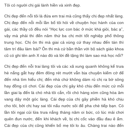
Tôi có người chị gái lành hiền và xinh đẹp.
Chị đẹp đến nỗi tôi là đứa em trai mà cũng thấy chị đẹp nhất làng.
Chị đẹp đến nỗi mỗi lần bố tôi hỏi về chuyện học hành của con
gái, các thầy cô đều nói “Học lực con bác ở mức khá giỏi, bác ạ”,
vậy mà phải thi đến năm thứ ba chị mới tốt nghiệp phổ thông
trung học. Chị ôn thi mà giai cả vùng cứ thay nhau đến tán thì
tâm trí đâu làm bài? Ôn thi mà cứ bần thần với bộ sách giáo khoa
cũ có ghi tên anh X nào đó và lời đề tặng thì làm sao mà học nổi?
Chị đẹp đến nỗi trai làng tôi và các xã xung quanh không kể trưa
hè nắng gắt hay đêm đông rét mướt vẫn bịa chuyện kiếm cớ để
đến nhà tìm hiểu chị; đến nhà chứ không dám rủ chị ra bờ sông
hay đồng cỏ chơi. Cái đẹp của chị gây khó chịu đến mức cứ mỗi
lần giai lạ đến là chó nhà tôi cắn, rồi chó hàng xóm cũng hòa âm
vang dậy một góc làng. Cái đẹp của chị gây phiền hà khó chịu
cho tôi, bởi chị hay sai tôi nấu nước sôi để pha chè tiếp bạn. Có
lần tôi ngại củi lửa trưa nắng tháng năm oi bức, có lúc mải chơi
quên đun nước, đến khi khách về, bị chị cốc vào đầu đau ê ẩm.
Cái đẹp của chị cũng khiến bố mẹ tôi lo âu. Chàng trai nào đến