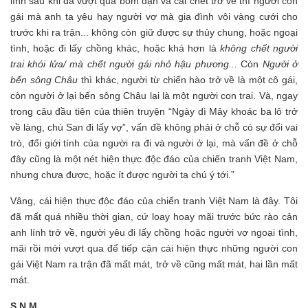
lính sau khi đã vượt qua bom đạn và cái chết trở về thì người con
gái mà anh ta yêu hay người vợ mà gia đình vội vàng cưới cho
trước khi ra trận... không còn giữ được sự thủy chung, hoặc ngoại
tình, hoặc đi lấy chồng khác, hoặc khá hơn là
không chết người
trai khói lửa/ mà chết người gái nhỏ hậu phương...
Còn
Người ở
bến sông Châu
thì khác, người từ chiến hào trở về là một cô gái,
còn người ở lại bến sông Châu lại là một người con trai. Và, ngay
trong câu đầu tiên của thiên truyện “Ngày dì Mây khoác ba lô trở
về làng, chú San đi lấy vợ”, vấn đề không phải ở chỗ có sự đổi vai
trò, đổi giới tính của người ra đi và người ở lại, mà vấn đề ở chỗ
đây cũng là một nét hiện thực độc đáo của chiến tranh Việt Nam,
nhưng chưa được, hoặc ít được người ta chú ý tới.”
Vâng, cái hiện thực độc đáo của chiến tranh Việt Nam là đây. Tôi
đã mất quá nhiều thời gian, cứ loay hoay mãi trước bức rào cản
anh lính trở về, người yêu đi lấy chồng hoặc người vợ ngoại tình,
mãi rồi mới vượt qua để tiếp cận cái hiện thực những người con
gái Việt Nam ra trận đã mất mát, trở về cũng mất mát, hai lần mất
mát.
S.N.M