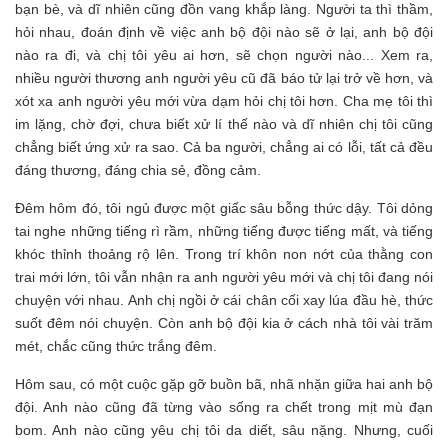
bạn bè, và dĩ nhiên cũng đồn vang khắp làng. Người ta thì thầm,
hỏi nhau, đoán định về việc anh bộ đội nào sẽ ở lại, anh bộ đội
nào ra đi, và chị tôi yêu ai hơn, sẽ chọn người nào... Xem ra,
nhiều người thương anh người yêu cũ đã báo tử lại trở về hơn, và
xót xa anh người yêu mới vừa dạm hỏi chị tôi hơn. Cha mẹ tôi thì
im lặng, chờ đợi, chưa biết xử lí thế nào và dĩ nhiên chị tôi cũng
chẳng biết ứng xử ra sao. Cả ba người, chẳng ai có lỗi, tất cả đều
đáng thương, đáng chia sẻ, đồng cảm.
Đêm hôm đó, tôi ngủ được một giấc sâu bỗng thức dậy. Tôi dỏng
tai nghe những tiếng rì rầm, những tiếng được tiếng mất, và tiếng
khóc thỉnh thoảng rộ lên. Trong trí khôn non nớt của thằng con
trai mới lớn, tôi vẫn nhận ra anh người yêu mới và chị tôi đang nói
chuyện với nhau. Anh chị ngồi ở cái chân cối xay lúa đầu hè, thức
suốt đêm nói chuyện. Còn anh bộ đội kia ở cách nhà tôi vài trăm
mét, chắc cũng thức trắng đêm.
Hôm sau, có một cuộc gặp gỡ buồn bã, nhã nhặn giữa hai anh bộ
đội. Anh nào cũng đã từng vào sống ra chết trong mịt mù đạn
bom. Anh nào cũng yêu chị tôi da diết, sâu nặng. Nhưng, cuối