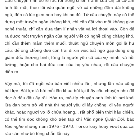
Câu chuyện tình éo le rắc rối trong chiến tranh của chị tôi cứ ám
ảnh tôi mãi, theo tôi vào quân ngũ, về cả những đêm dài không
ngủ, đến cả lúc gieo neo hay khi no đủ. Từ câu chuyện này có thể
dựng một truyện ngắn không khó, chỉ cần đặt vào một không gian
nghệ thuật, chỉ cần đưa tâm lí nhân vật và lời thoại vào. Còn để
ra được một truyện ngắn của người viết có nghề cũng chẳng khó,
chỉ cần thêm mắm thêm muối, thuật ngữ chuyên môn gọi là hư
cấu: để ông chồng đưa con trai đi xin việc bất ngờ gặp đúng ông
giám đốc thương binh, từng là người yêu cũ của vợ mình, và hồi
tưởng; hoặc cho hai đứa con của họ yêu nhau, rồi câu chuyện
diễn ra…
Vậy mà, tôi đã ngồi vào bàn viết nhiều lần, nhưng lần nào cũng
bất lực. Bất lực là bởi mỗi lần khua bút lại thấy câu chuyện như đã
đọc ở đâu đâu ấy rồi. Hóa ra, mô-típ chuyện anh lính từ nơi khói
lửa đạn bom trở về nhà thì người yêu đi lấy chồng, đi yêu người
khác, hoặc người vợ lỡ chửa hoang... rất phổ biến thời hậu chiến,
có thể tìm đọc không khó trên tạp chí
Văn nghệ Quân Đội
, báo
Văn nghệ
những năm 1976 - 1978. Tôi cứ loay hoay vượt qua cái
rào cản như bê tông chắn lối này.