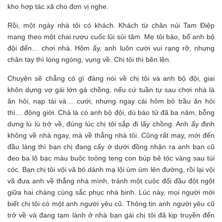
kho hợp tác xã cho đơn vị nghe.
Rồi, một ngày nhà tôi có khách. Khách từ chân núi Tam Điệp
mang theo một chai rượu cuốc lủi sủi tăm. Mẹ tôi bảo, bố anh bộ
đội đến… chơi nhà. Hôm ấy, anh luôn cười vui rạng rỡ, nhưng
chân tay thì lóng ngóng, vụng về. Chị tôi thì bẽn lẽn.
Chuyện sẽ chẳng có gì đáng nói về chị tôi và anh bộ đội, giai
khôn dựng vợ gái lớn gả chồng, nếu cứ tuần tự sau chơi nhà là
ăn hỏi, nạp tài và… cưới, nhưng ngay cái hôm bỏ trầu ăn hỏi
thì… động giời. Chả là có anh bộ đội, dù báo tử đã ba năm, bỗng
dưng lù lù trở về, đúng lúc chị tôi sắp đi lấy chồng. Anh ấy định
không về nhà ngay, mà về thẳng nhà tôi. Cũng rất may, mới đến
đầu làng thì bạn chị đang cấy ở dưới đồng nhận ra anh bạn cũ
đeo ba lô bạc màu buộc toòng teng con búp bê tóc vàng sau túi
cóc. Bạn chị tôi vội vã bỏ dảnh mạ lội ùm ùm lên đường, rồi lại vội
vã đưa anh về thẳng nhà mình, tránh một cuộc đối đầu đột ngột
giữa hai chàng cùng sắc phục nhà binh. Lúc này, mọi người mới
biết chị tôi có một anh người yêu cũ. Thông tin anh người yêu cũ
trở về và đang tạm lánh ở nhà bạn gái chị tôi đã kịp truyền đến