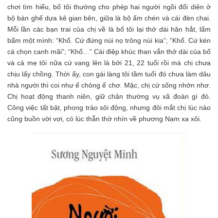
chơi tìm hiểu, bố tôi thường cho phép hai người ngồi đối diện ở
bộ bàn ghế dựa kê gian bên, giữa là bộ ấm chén và cái đèn chai.
Mỗi lần các bạn trai của chị về là bố tôi lại thở dài hăn hắt, lẩm
bẩm một mình: “Khổ. Cứ đứng núi nọ trông núi kia”; “Khổ. Cứ kén
cá chọn canh mãi”; “Khổ…” Cái điệp khúc than vắn thở dài của bố
và cả mẹ tôi nữa cứ vang lên là bởi 21, 22 tuổi rồi mà chị chưa
chịu lấy chồng. Thời ấy, con gái làng tôi tầm tuổi đó chưa làm dâu
nhà người thì coi như ế chỏng ế chơ. Mặc, chị cứ sống nhởn nhơ.
Chị hoạt động thanh niên, giữ chân thường vụ xã đoàn gì đó.
Công việc tất bật, phong trào sôi động, nhưng đôi mắt chị lúc nào
cũng buồn vời vợi, có lúc thẫn thờ nhìn về phương Nam xa xôi.