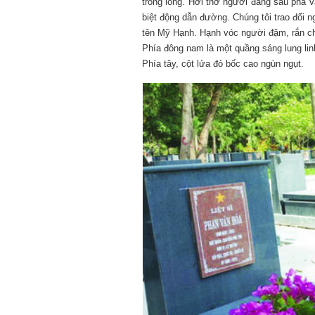
trong lòng. Hơi thở người đằng sau phả 
biệt động dẫn đường. Chúng tôi trao đổi n
tên Mỹ Hạnh. Hạnh vóc người đậm, rắn chắ
Phía đông nam là một quầng sáng lung lin
Phía tây, cột lửa đỏ bốc cao ngùn ngụt.