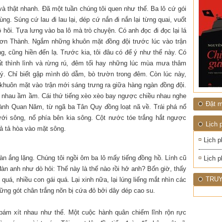
ĐỚI"
 thật nhanh. Đã một tuần chúng tôi quen như thế. Ba lô cứ gói
ng. Súng cứ lau đi lau lại, dép cứ nắn đi nắn lại từng quai, vuốt
ôi. Tựa lưng vào ba lô mà trò chuyện. Có anh đọc đi đọc lại lá
hơn Thành. Ngắm những khuôn mặt đồng đội trước lúc vào trận
g, cũng hiền đến lạ. Trước kia, tôi đâu có để ý như thế này. Có
t thình lình và rừng rú, đêm tối hay những lúc mùa mưa thâm
 ý. Chỉ biết gập mình dò dẫm, bò trườn trong đêm. Còn lúc này,
 khuôn mặt vào trận mới sáng trưng ra giữa hàng ngàn đồng đội.
i nhau ầm ầm. Cái thứ tiếng xèo xèo bay ngược chiều nhau nghe
Đặt m
ành Quan Năm, từ ngã ba Tân Quy đồng loạt nã về. Trái phá nổ
ưới sông, nổ phía bên kia sông. Cột nước tóe trắng hắt ngược
Lịch 
lả tả hòa vào mặt sông.
Lịch p
đoàn ắng lặng. Chúng tôi ngồi ôm ba lô mấy tiếng đồng hồ. Lính cũ
Lịch p
àn anh như dò hỏi: Thế này là thế nào rồi hở anh? Bốn giờ, thấy
TRUY
quá, nhiều con gái quá. Lại xinh nữa, lại lúng liếng mắt nhìn các
ng gót chân trắng nõn bị cứa đỏ bởi dây dép cao su.
bám xít nhau như thế. Một cuộc hành quân chiếm lĩnh rộn rực