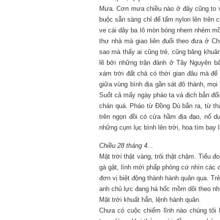
Mưa. Cơn mưa chiều nào ở đây cũng to và
buộc sẵn sàng chỉ để tấm nylon lên trên cù
ve cái dây ba lô mòn bóng nhem nhẻm mồ h
thư nhà mà giao liên đuổi theo đưa ở C
sao mà thấy ai cũng trẻ, cũng bâng khuân
lẽ bởi những trận đánh ở Tây Nguyên bấ
xám trời đất chả có thời gian đâu mà để
giữa vùng bình địa gần sát đô thành, mọi
Suốt cả mấy ngày pháo ta và địch bắn đố
chán quá. Pháo từ Đồng Dù bắn ra, từ th
trên ngọn đồi có cửa hầm địa đạo, nổ d
những cụm lục bình lên trời, hoa tím bay 
Chiều 28 tháng 4...
Mặt trời thật vàng, trôi thật chậm. Tiểu 
gà gật, lính mới phấp phỏng cứ nhìn các đ
đơn vị biệt động thành hành quân qua. Trẻ 
anh chủ lực đang há hốc mồm dõi theo nhữ
Mặt trời khuất hẳn, lệnh hành quân.
Chưa có cuộc chiếm lĩnh nào chúng tôi 