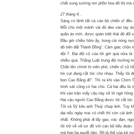
chất sung sướng nơi phồn hoa đô thị mà 
Mùa xanh
27 tháng 4...
Sáng có lệnh tất cả cán bộ chiến sĩ đều 
Mỗi chú một mảnh vải đỏ đeo vào tay áo
quần áo mới, được quán triệt thái độ đối 
Đầu giờ chiều hôm ấy, trong cái nóng nự
đô trên đất Thành Đồng”. Cảm giác chộn rộ
đội 7. Đại đội cũ của tôi giờ quá nửa l
Tôi từng hình dung viế
nhiều quá. Thằng Luật trung đội trưởng t
NHỮNG
công việc của sự hư c
Chấn lên chính trị viên phó, chiến sĩ cũ 
NGƯỜI
hành trình phác dựng t
tre cụt đang cắt tóc cho nhau. Thấy tôi 
TÔI GẶP,
trí tưởng tượng, nơi n
bọn Cao Bằng đi!”. Thì ra khi vào Chơn 
NHỮNG
do tạo hình mọi thứ th
CHUYỆN
(TRẦN THỊ TÚ NGỌC)
trinh sát cũng có hai chú. Cả hai đều là
TÔI VIẾT
khi vào trận mấy cậu này sẽ lớ ngớ hỏng 
Hai cậu người Cao Bằng được tôi cắt tóc 
Tôi và Sỹ kêu anh Thuỷ chụp ảnh. Tuy k
dại nếu ngày mai có chết thì còn cái ảnh
nhất. Không phải đi lấy gạo, vác đạn, ngo
rồi trở về vẽ sơ đồ với cán bộ tiểu đoàn
mà họp hạ quyết tâm. Rõ là thế của kẻ m