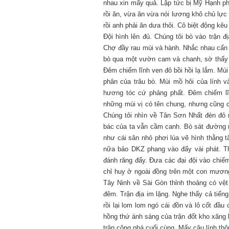
nhau xin mấy quả. Lập tức bị Mỹ Hạnh ph
rồi ăn, vừa ăn vừa nói lương khô chủ lực 
rồi anh phải ăn dưa thôi. Cô biệt động kêu
Đội hình lên đủ. Chúng tôi bò vào trận 
Chợ đầy rau mùi và hành. Nhắc nhau cẩn t
bò qua một vườn cam và chanh, sờ thấy 
Đêm chiếm lĩnh ven đô bồi hồi lạ lắm. Mùi
phân của trâu bò. Mùi mồ hôi của lính và 
hương tóc cứ phảng phất. Đêm chiếm lĩn
những mùi vị có tên chung, nhưng cũng c
Chúng tôi nhìn về Tân Sơn Nhất đèn đỏ n
bác của ta vẫn cầm canh. Bò sát đường nh
như cái sân nhỏ phơi lúa vẽ hình thằng tâ
nữa bảo DKZ phang vào đấy vài phát. Th
đánh răng đấy. Đưa các đại đội vào chiếm 
chỉ huy ở ngoài đồng trên một con mươn
Tây Ninh về Sài Gòn thỉnh thoảng có vệt
đêm. Trận địa im lặng. Nghe thấy cả tiế
rồi lại lom lom ngó cái đồn và lô cốt đ
hồng thứ ánh sáng của trận đốt kho xăng 
trận công phá cuối cùng. Mấy cậu lính thôn