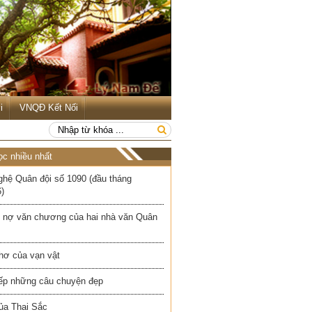
i
VNQĐ Kết Nối
ọc nhiều nhất
ghệ Quân đội số 1090 (đầu tháng
)
 nợ văn chương của hai nhà văn Quân
hơ của vạn vật
iếp những câu chuyện đẹp
ủa Thai Sắc