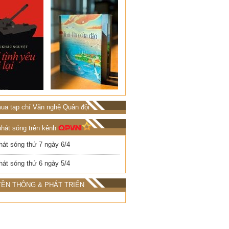
ua tạp chí Văn nghệ Quân đội
phát sóng trên kênh
hát sóng thứ 7 ngày 6/4
hát sóng thứ 6 ngày 5/4
ỀN THÔNG & PHÁT TRIỂN