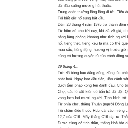
dúi đầu xuống mương hút thuốc.
Trung đoàn trưởng lẳng lặng đi tới. Tiểu 
Tôi biết giờ nổ súng bắt đầu.
Đêm 28 tháng 4 năm 1975 trở thành đêm cu
Từ hôm đó cho tới nay, khi đã về già, 
bâng lâng phóng khoáng như tình người N
nổ, tiếng thét, tiếng kêu la mà có thể qu
màu sắc, tiếng động, hương vị trước giờ
cùng có hương quyến rũ của cánh đồng v
29 tháng 4...
Trời đã bàng bạc đằng đông, đúng lúc phí
phát hoả. Ngay loạt đầu tiên, đồn cảnh s
dưới tầm pháo xông lên đánh cầu. Cho tớ
Chợ, các lô cốt kiên cố bắn trả dữ dội. 
vong hơn hai mươi người. Tình hình trở n
Từ phía chợ, thằng Thuận (người Đông La
Tôi châm điếu thuốc Rubi cài vào miệng cho
12,7 của C16. Mấy thằng C16 dạt ra. Th
Được củng cố tinh thần, thằng Hoà bật dậ