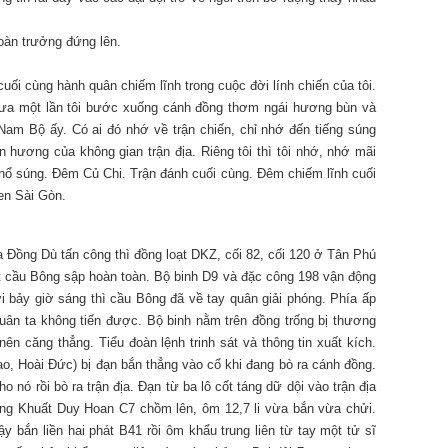
đoàn trưởng đứng lên.
ối cùng hành quân chiếm lĩnh trong cuộc đời lính chiến của tôi.
chưa một lần tôi bước xuống cánh đồng thơm ngái hương bùn và
am Bộ ấy. Có ai đó nhớ về trận chiến, chỉ nhớ đến tiếng súng
ên hương của không gian trận địa. Riêng tôi thì tôi nhớ, nhớ mãi
 nổ súng. Đêm Củ Chi. Trận đánh cuối cùng. Đêm chiếm lĩnh cuối
en Sài Gòn.
a Đồng Dù tấn công thì đồng loạt DKZ, cối 82, cối 120 ở Tân Phú
át cầu Bông sập hoàn toàn. Bộ binh D9 và đặc công 198 vận động
i bảy giờ sáng thì cầu Bông đã về tay quân giải phóng. Phía ấp
Quân ta không tiến được. Bộ binh nằm trên đồng trống bị thương
ên căng thẳng. Tiểu đoàn lệnh trinh sát và thông tin xuất kích.
o, Hoài Đức) bị đạn bắn thẳng vào cổ khi đang bò ra cánh đồng.
 nó rồi bò ra trận địa. Đạn từ ba lô cốt táng dữ dội vào trận địa
ằng Khuất Duy Hoan C7 chồm lên, ôm 12,7 li vừa bắn vừa chửi.
y bắn liền hai phát B41 rồi ôm khẩu trung liên từ tay một tử sĩ