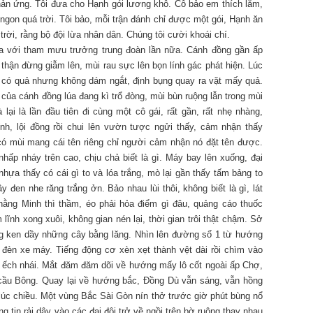
ản ứng. Tôi đưa cho Hạnh gói lương khô. Cô bảo em thích lắm,
ngon quá trời. Tôi bảo, mỗi trận đánh chỉ được một gói, Hạnh ăn
 trời, rằng bộ đội lừa nhân dân. Chúng tôi cười khoái chí.
địa với tham mưu trưởng trung đoàn lần nữa. Cánh đồng gần ấp
hận đừng giẫm lên, mùi rau sực lên bọn lính gác phát hiện. Lúc
có quả nhưng không dám ngắt, định bụng quay ra vặt mấy quả.
 của cánh đồng lúa đang kì trổ đòng, mùi bùn ruộng lẫn trong mùi
lại là lần đầu tiên đi cùng một cô gái, rất gần, rất nhẹ nhàng,
h, lội đồng rồi chui lên vườn tược ngửi thấy, cảm nhận thấy
ó mùi mang cái tên riêng chỉ người cảm nhận nó đặt tên được.
hấp nháy trên cao, chịu chả biết là gì. Máy bay lên xuống, đại
ựa thấy có cái gì to và lóa trắng, mò lại gần thấy tấm bảng to
y đen nhe răng trắng ởn. Bảo nhau lùi thôi, không biết là gì, lát
ằng Minh thì thầm, éo phải hỏa điểm gì đâu, quảng cáo thuốc
lĩnh xong xuôi, không gian nén lại, thời gian trôi thật chậm. Sở
g ken dầy những cây bằng lăng. Nhìn lên đường số 1 từ hướng
 đèn xe máy. Tiếng động cơ xèn xẹt thành vệt dài rồi chìm vào
ng ếch nhái. Mắt đăm đăm dõi về hướng mấy lô cốt ngoài ấp Chợ,
ầu cầu Bông. Quay lại về hướng bắc, Đồng Dù vẫn sáng, vẫn hồng
lúc chiều. Một vùng Bắc Sài Gòn nín thở trước giờ phút bùng nổ
g tin rải dây vào các đại đội trở về ngồi trên bờ ruộng thay nhau