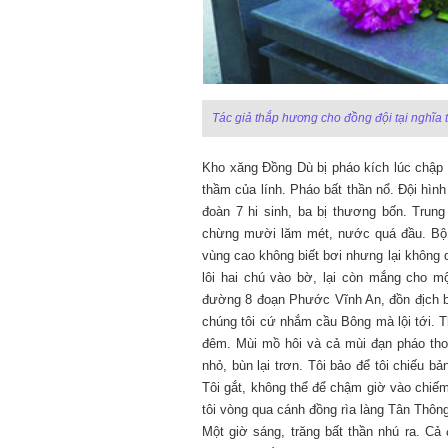
Tác giả thắp hương cho đồng đội tại nghĩa 
Kho xăng Đồng Dù bị pháo kích lúc chập 
thầm của lính. Pháo bất thần nổ. Đội hình p
đoàn 7 hi sinh, ba bị thương bốn. Tru
chừng mười lăm mét, nước quá đầu. Bộ đ
vùng cao không biết bơi nhưng lại không
lôi hai chú vào bờ, lại còn mắng cho 
đường 8 đoạn Phước Vĩnh An, đồn địch bắ
chúng tôi cứ nhắm cầu Bông mà lội tới. Th
đêm. Mùi mồ hôi và cả mùi đạn pháo thoa
nhỏ, bùn lại trơn. Tôi bảo để tôi chiếu bả
Tôi gắt, không thể để chậm giờ vào chiế
tôi vòng qua cánh đồng rìa làng Tân Thôn
Một giờ sáng, trăng bất thần nhú ra. Cả