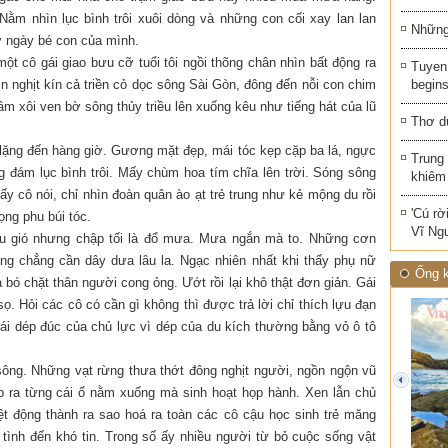
ằm nhìn lục bình trôi xuôi dòng và những con cối xay lan lan
Những 
ớ ngày bé con của mình.
t cô gái giao bưu cỡ tuổi tôi ngồi thõng chân nhìn bất động ra
Tuyen 
n nghịt kín cả triền cỏ dọc sông Sài Gòn, đông đến nỗi con chim
begins
m xôi ven bờ sông thủy triều lên xuống kêu như tiếng hát của lũ
Thơ d
 lặng đến hàng giờ. Gương mặt đẹp, mái tóc kẹp cặp ba lá, ngực
Trung
đám lục bình trôi. Mấy chùm hoa tím chĩa lên trời. Sóng sông
khiêm
y cô nói, chỉ nhìn đoàn quân ào ạt trẻ trung như kẻ mộng du rồi
'Cú rờ
ọng phu búi tóc.
Vĩ Ng
iều gió nhưng chập tối là đổ mưa. Mưa ngắn mà to. Những cơn
 chẳng cần dây dưa lâu la. Ngạc nhiên nhất khi thấy phụ nữ
Ống k
bó chặt thân người cong ỏng. Ướt rồi lại khô thật đơn giản. Gái
. Hỏi các cô có cần gì không thì được trả lời chỉ thích lựu đạn
i dép đúc của chủ lực vì dép của du kích thường bằng vỏ ô tô
ông. Những vạt rừng thưa thớt đông nghịt người, ngồn ngộn vũ
prev
dẹp ra từng cái ổ nằm xuống mà sinh hoạt họp hành. Xen lẫn chủ
ệt động thành ra sao hoá ra toàn các cô cậu học sinh trẻ măng
ình đến khó tin. Trong số ấy nhiều người từ bỏ cuộc sống vật