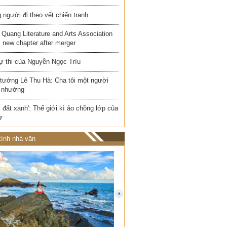
người đi theo vết chiến tranh
Quang Literature and Arts Association
 new chapter after merger
ự thi của Nguyễn Ngọc Trìu
 tướng Lê Thu Hà: Cha tôi một người
 nhường
i đất xanh': Thế giới kì ảo chồng lớp của
ư
ính nhà văn
next