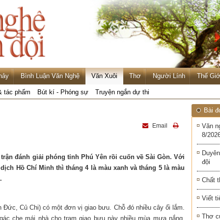
hảy
Bình Luận Văn Nghệ
Văn Xuôi
Thơ
Người Lính
Thế Giớ
& tác phẩm
Bút kí - Phóng sự
Truyện ngắn dự thi
Bài đ
Email
Văn n
8/2026
Duyên
 trận đánh giải phóng tỉnh Phú Yên rồi cuốn về Sài Gòn. Với
đội
dịch Hồ Chí Minh thì tháng 4 là màu xanh và tháng 5 là màu
.
Chất t
Viết t
 Đức, Củ Chi) có một đơn vị giao bưu. Chỗ đó nhiều cây ổi lắm.
Thơ c
gác che mái nhà cho trạm giao bưu này nhiều mùa mưa nắng.