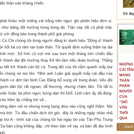
dấn thân vào kháng chiến.
 Tam Cốc
Lẫm liệt Hải Vân quan
phải khâu một miếng vải trắng trên ngực ghi phiên hiệu đơn vị.
 như băng đội trưởng trong bóng đá. Trận này tất cả phải mặc
xử với đồng bào trong thành phố giải phóng.
c Củ Chi chúng tôi từng người đăng kí danh hiệu “Dũng sĩ thành
n hối hả cứ râm ran toàn thân. Tôi quyết định xuống thăm lại đại
à lính mới. Số lính cũ sứt mẻ sau hơn một tháng trời chiến đấu
t văn là
Là người đi dọc biên giới phía
rở thành đại đội trưởng thay Kế lên làm tiểu đoàn trưởng. Thằng
NGUYÊN
NHỮNG
ấu, một
Bắc, tôi có thế mạnh khi hình
hầu hết trở thành cán bộ cả. Trung đội của tôi nằm quanh mấy bụi
MẪU
CÁI TÊN
hế giới từ
dung, mở ra không gian của giai
đến chúng nó reo lên: “Nhờ anh Luân giải quyết mấy cái đầu của
CỦA TÔI
MANG
hà văn tự
đoạn lịch sử đó... (PHẠM VÂN
Thành có đợt tân binh Cao Bằng bổ sung về trung đoàn, tiểu đội
LÀ
THÂN
eo ý mình...
ANH)
NHỮNG
PHẬN
 người dân tộc rất ngoan, dễ thương, nhưng chậm lắm. Tôi rất lo
NGƯỜI
NGƯỜI
việc hoặc lại phơi ngực hứng đạn thì khổ. Linh cảm ấy đã đúng.
ĐÃ PHẤT
CỦA
cho hôm ấy chẳng trở về...
CAO CỜ
"GIÓ
hông dám nói ra nhưng trong bụng đứa nào cũng nghĩ thầm: Nói
HỒNG
VẪN
 mà thờ. Từ đầu chiến dịch tới giờ, đây là những ngày nhàn nhã
THÁNG
THỔI
TÁM
QUA
ại trừ A - trinh sát của chúng tôi hai ngày bò vào Tân Phú Trung
NĂM
RỪNG
. Sa bàn cũng không đắp, chỉ theo bản vẽ tay và bản đồ địa hình
Sách 
1945
NHIỆT
ạnh.