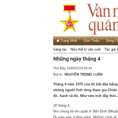
Trang Nhất
Giới Thiệu
Dòng C
Sáng tác
Nửa thế kỉ văn xuôi
Tác giả 
Những ngày tháng 4
Thứ Bảy, 15/06/2019 09:34
Bút kí.
NGUYỄN TRỌNG LUÂN
Tháng 4 năm 1975 của tôi bắt đầu bằng
những người lính từng tham gia Chiến 
đỏ. Xanh và đỏ. Như vừa mới đây thôi..
20 tháng 4...
Nơi chúng tôi ém quân ở Bến Đình (Nhuận
Ổi xùm xòa xuống sông. Những cành ổi 