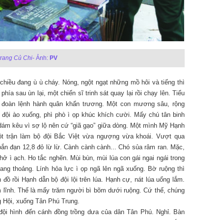
trang Củ Chi
- Ảnh:
PV
chiều đang ù ù cháy. Nóng, ngột ngạt những mồ hôi và tiếng thì
hía sau ùn lại, một chiến sĩ trinh sát quay lại rồi chạy lên. Tiểu
ng đoàn lệnh hành quân khẩn trương. Một con mương sâu, rộng
ội ào xuống, phì phò ì ọp khúc khích cười. Mấy chú tân binh
 dám kêu vì sợ lộ nên cứ “giã gạo” giữa dòng. Một mình Mỹ Hạnh
một trận làm bộ đội Bắc Việt vừa ngượng vừa khoái. Vượt qua
n đạn 12,8 đỏ lừ lừ. Cành cành cành... Chó sủa râm ran. Mặc,
ở ì ạch. Ho tắc nghẽn. Mùi bùn, mùi lúa con gái ngai ngái trong
ng thoảng. Lính hỏa lực ì ọp ngã lên ngã xuống. Bờ ruộng thì
n đồ rồi Hạnh dẫn bộ đội lội trên lúa. Hạnh cự, nát lúa uổng lắm.
m lĩnh. Thế là mấy trăm người bì bõm dưới ruộng. Cứ thế, chúng
g Hội, xuống Tân Phú Trung.
 đội hình đến cánh đồng trồng dưa của dân Tân Phú. Nghỉ. Bàn