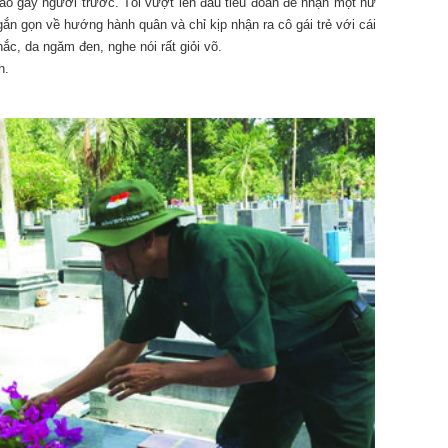
vào gáy người trước. Tôi vượt lên đầu tiểu đoàn để nhận một nữ
gắn gọn về hướng hành quân và chỉ kịp nhận ra cô gái trẻ với cái
c, da ngăm đen, nghe nói rất giỏi võ.
h.