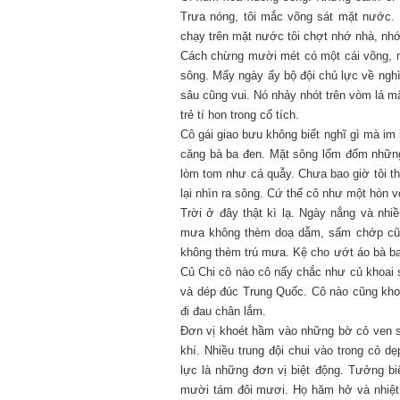
Trưa nóng, tôi mắc võng sát mặt nước. N
chạy trên mặt nước tôi chợt nhớ nhà, nh
Cách chừng mười mét có một cái võng, mộ
sông. Mấy ngày ấy bộ đội chủ lực về nghì
sâu cũng vui. Nó nhảy nhót trên vòm lá mâ
trẻ tí hon trong cổ tích.
Cô gái giao bưu không biết nghĩ gì mà im
căng bà ba đen. Mặt sông lốm đốm những 
lòm tom như cá quẫy. Chưa bao giờ tôi thấ
lại nhìn ra sông. Cứ thế cô như một hòn v
Trời ở đây thật kì lạ. Ngày nắng và nh
mưa không thèm doạ dẫm, sấm chớp cũng
không thèm trú mưa. Kệ cho ướt áo bà ba 
Củ Chi cô nào cô nấy chắc như củ khoai sọ
và dép đúc Trung Quốc. Cô nào cũng khoá
đi đau chân lắm.
Đơn vị khoét hầm vào những bờ cỏ ven s
khí. Nhiều trung đội chui vào trong cỏ 
lực là những đơn vị biệt động. Tưởng bi
mười tám đôi mươi. Họ hăm hở và nhiệt t