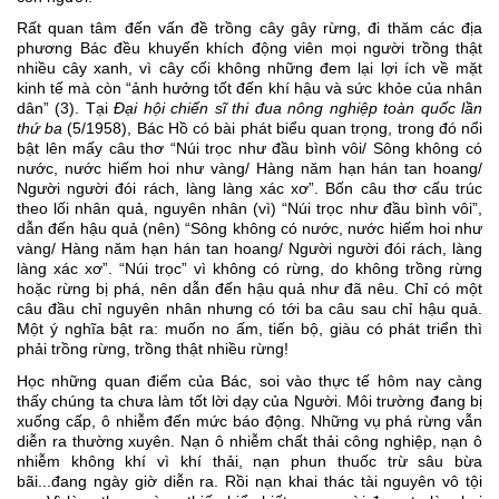
Rất quan tâm đến vấn đề trồng cây gây rừng, đi thăm các địa 
phương Bác đều khuyến khích động viên mọi người trồng thật 
nhiều cây xanh, vì cây cối không những đem lại lợi ích về mặt 
kinh tế mà còn “ảnh hưởng tốt đến khí hậu và sức khỏe của nhân 
dân” (3). Tại 
Đại hội chiến
sĩ
thi đua nông nghiệp toàn quốc lần 
thứ ba 
(5/1958), Bác Hồ có bài phát biểu quan trọng, trong đó nổi 
bật lên mấy câu thơ “Núi trọc như đầu bình vôi/ Sông không có 
nước, nước hiếm hoi như vàng/ Hàng năm hạn hán tan hoang/ 
Người người đói rách, làng làng xác xơ”. Bốn câu thơ cấu trúc 
theo lối nhân quả, nguyên nhân (vì) “Núi trọc như đầu bình vôi”, 
dẫn đến hậu quả (nên) “Sông không có nước, nước hiếm hoi như 
vàng/ Hàng năm hạn hán tan hoang/ Người người đói rách, làng 
làng xác xơ”. “Núi trọc” vì không có rừng, do không trồng rừng 
hoặc rừng bị phá, nên dẫn đến hậu quả như đã nêu. Chỉ có một 
câu đầu chỉ nguyên nhân nhưng có tới ba câu sau chỉ hậu quả. 
Một ý nghĩa bật ra: muốn no ấm, tiến bộ, giàu có phát triển thì 
phải trồng rừng, trồng thật nhiều rừng!
Học những quan điểm của Bác, soi vào thực tế hôm nay càng 
thấy chúng ta chưa làm tốt lời dạy của Người. Môi trường đang bị 
xuống cấp, ô nhiễm đến mức báo động. Những vụ phá rừng vẫn 
diễn ra thường xuyên. Nạn ô nhiễm chất thải công nghiệp, nạn ô 
nhiễm không khí vì khí thải, nạn phun thuốc trừ sâu bừa 
bãi...đang ngày giờ diễn ra. Rồi nạn khai thác tài nguyên vô tội 