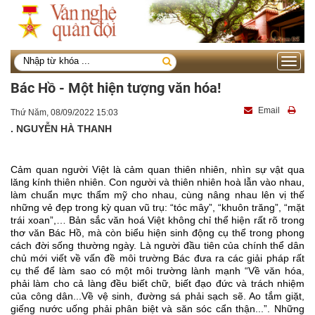
Toggle
navigati
Bác Hồ - Một hiện tượng văn hóa!
Email
Thứ Năm, 08/09/2022 15:03
. NGUYỄN HÀ THANH
Cảm quan người Việt là cảm quan thiên nhiên, nhìn sự vật qua 
lăng kính thiên nhiên. Con người và thiên nhiên hoà lẫn vào nhau, 
làm chuẩn mực thẩm mỹ cho nhau, cùng nâng nhau lên vị thế 
những vẻ đẹp trong kỳ quan vũ trụ: “tóc mây”, “khuôn trăng”, “mặt 
trái xoan”,… Bản sắc văn hoá Việt không chỉ thể hiện rất rõ trong 
thơ văn Bác Hồ, mà còn biểu hiện sinh động cụ thể trong phong 
cách đời sống thường ngày. Là người đầu tiên của chính thể dân 
chủ mới viết về vấn đề môi trường Bác đưa ra các giải pháp rất 
cụ thể để làm sao có một môi trường lành mạnh “Về văn hóa, 
phải làm cho cả làng đều biết chữ, biết đạo đức và trách nhiệm 
của công dân...Về vệ sinh, đường sá phải sạch sẽ. Ao tắm giặt, 
giếng nước uống phải phân biệt và săn sóc cẩn thận...”. Những 