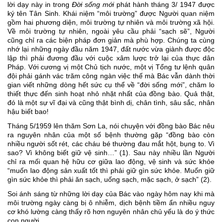
lời dạy này in trong 
Đời sống mới
 phát hành tháng 3/ 1947 được 
ký tên Tân Sinh. Khái niệm “môi trường” được Người quan niệm 
gồm hai phương diện, môi trường tự nhiên và môi trường xã hội. 
Về môi trường tự nhiên, ngoài yêu cầu phải “sạch sẽ”, Người 
cũng chỉ ra các biện pháp đơn giản mà phù hợp. Chúng ta cùng 
nhớ lại những ngày đầu năm 1947, đất nước vừa giành được độc 
lập thì phải đương đầu với cuộc xâm lược trở lại của thực dân 
Pháp. Với cương vị một Chủ tịch nước, một vị Tổng tư lệnh quân 
đội phải gánh vác trăm công ngàn việc thế mà Bác vẫn dành thời 
gian viết những dòng hết sức cụ thể về “đời sống mới”, chăm lo 
thiết thực đến sinh hoạt nhỏ nhặt nhất của đồng bào. Quả thật, 
đó là một sự vĩ đại và cũng thật bình dị, chân tình, sâu sắc, nhân 
hậu biết bao!
Tháng 5/1959 lên thăm Sơn La, nói chuyện với đồng bào Bác nêu 
ra nguyên nhân của một số bệnh thường gặp “đồng bào còn 
nhiều người sốt rét, các cháu bé thường đau mắt hột, bụng to. Vì 
sao? Vì không biết giữ vệ sinh…” (1). Sau này nhiều lần Người 
chỉ ra mối quan hệ hữu cơ giữa lao động, vệ sinh và sức khỏe 
“muốn lao động sản xuất tốt thì phải giữ gìn sức khỏe. Muốn giữ 
gìn sức khỏe thì phải ăn sạch, uống sạch, mặc sạch, ở sạch” (2).
Soi ánh sáng từ những lời dạy của Bác vào ngày hôm nay khi mà 
môi trường ngày càng bị ô nhiễm, dịch bệnh tiềm ẩn nhiều nguy 
cơ khó lường càng thấy rõ hơn nguyên nhân chủ yếu là do ý thức 
con người. 