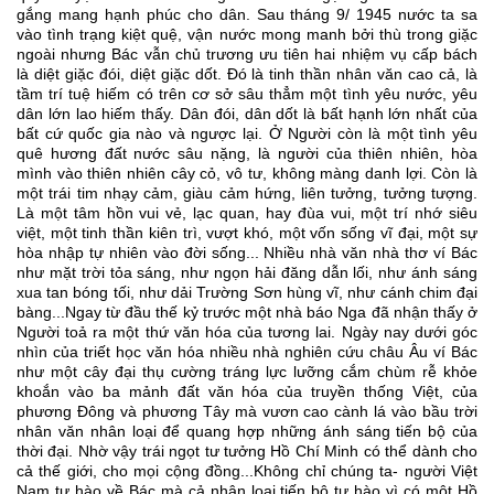
gắng mang hạnh phúc cho dân. Sau tháng 9/ 1945 nước ta sa 
vào tình trạng kiệt quệ, vận nước mong manh bởi thù trong giặc 
ngoài nhưng Bác vẫn chủ trương ưu tiên hai nhiệm vụ cấp bách 
là diệt giặc đói, diệt giặc dốt. Đó là tinh thần nhân văn cao cả, là 
tầm trí tuệ hiếm có trên cơ sở sâu thẳm một tình yêu nước, yêu 
dân lớn lao hiếm thấy. Dân đói, dân dốt là bất hạnh lớn nhất của 
bất cứ quốc gia nào và ngược lại. Ở Người còn là một tình yêu 
quê hương đất nước sâu nặng, là người của thiên nhiên, hòa 
mình vào thiên nhiên cây cỏ, vô tư, không màng danh lợi. Còn là 
một trái tim nhạy cảm, giàu cảm hứng, liên tưởng, tưởng tượng. 
Là một tâm hồn vui vẻ, lạc quan, hay đùa vui, một trí nhớ siêu 
việt, một tinh thần kiên trì, vượt khó, một vốn sống vĩ đại, một sự 
hòa nhập tự nhiên vào đời sống... Nhiều nhà văn nhà thơ ví Bác 
như mặt trời tỏa sáng, như ngọn hải đăng dẫn lối, như ánh sáng 
xua tan bóng tối, như dải Trường Sơn hùng vĩ, như cánh chim đại 
bàng...Ngay từ đầu thế kỷ trước một nhà báo Nga đã nhận thấy ở 
Người toả ra một thứ văn hóa của tương lai. Ngày nay dưới góc 
nhìn của triết học văn hóa nhiều nhà nghiên cứu châu Âu ví Bác 
như một cây đại thụ cường tráng lực lưỡng cắm chùm rễ khỏe 
khoắn vào ba mảnh đất văn hóa của truyền thống Việt, của 
phương Đông và phương Tây mà vươn cao cành lá vào bầu trời 
nhân văn nhân loại để quang hợp những ánh sáng tiến bộ của 
thời đại. Nhờ vậy trái ngọt tư tưởng Hồ Chí Minh có thể dành cho 
cả thế giới, cho mọi cộng đồng...Không chỉ chúng ta- người Việt 
Nam tự hào về Bác mà cả nhân loại tiến bộ tự hào vì có một Hồ 