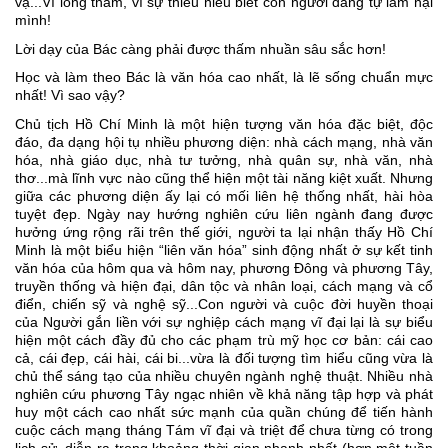
vạ...Vì lòng tham, vì sự thiếu hiểu biết con người đang tự làm hại 
mình!
Lời dạy của Bác càng phải được thấm nhuần sâu sắc hơn!
Học và làm theo Bác là văn hóa cao nhất, là lẽ sống chuẩn mực 
nhất! Vì sao vậy?
Chủ tịch Hồ Chí Minh là một hiện tượng văn hóa đặc biệt, độc 
đáo, đa dạng hội tụ nhiều phương diện: nhà cách mạng, nhà văn 
hóa, nhà giáo dục, nhà tư tưởng, nhà quân sự, nhà văn, nhà 
thơ...mà lĩnh vực nào cũng thể hiện một tài năng kiệt xuất. Nhưng 
giữa các phương diện ấy lại có mối liên hệ thống nhất, hài hòa 
tuyệt đẹp. Ngày nay hướng nghiên cứu liên ngành đang được 
hưởng ứng rộng rãi trên thế giới, người ta lại nhận thấy Hồ Chí 
Minh là một biểu hiện “liên văn hóa” sinh động nhất ở sự kết tinh 
văn hóa của hôm qua và hôm nay, phương Đông và phương Tây, 
truyền thống và hiện đại, dân tộc và nhân loại, cách mạng và cổ 
điển, chiến sỹ và nghệ sỹ...Con người và cuộc đời huyền thoại 
của Người gắn liền với sự nghiệp cách mạng vĩ đại lại là sự biểu 
hiện một cách đầy đủ cho các phạm trù mỹ học cơ bản: cái cao 
cả, cái đẹp, cái hài, cái bi...vừa là đối tượng tìm hiểu cũng vừa là 
chủ thể sáng tạo của nhiều chuyên ngành nghệ thuật. Nhiều nhà 
nghiên cứu phương Tây ngạc nhiên về khả năng tập hợp và phát 
huy một cách cao nhất sức mạnh của quần chúng để tiến hành 
cuộc cách mạng tháng Tám vĩ đại và triệt để chưa từng có trong 