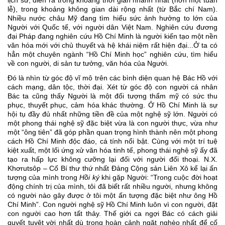
lịch sử, diễn ra trong khoảng thời gian nhanh nhất (hơn một tuần 
lễ), trong khoảng không gian dài rộng nhất (từ Bắc chí Nam). 
Nhiều nước châu Mỹ đang tìm hiểu sức ảnh hưởng to lớn của 
Người với Quốc tế, với người dân Việt Nam. Nghiên cứu đương 
đại Pháp đang nghiên cứu Hồ Chí Minh là người kiến tạo một nền 
văn hóa mới với chủ thuyết và hệ khái niệm rất hiện đại...Ở ta có 
hẳn một chuyên ngành “Hồ Chí Minh học” nghiên cứu, tìm hiểu 
về con người, di sản tư tưởng, văn hóa của Người. 
Đó là nhìn từ góc độ vĩ mô trên các bình diện quan hệ Bác Hồ với 
cách mạng, dân tộc, thời đại. Xét từ góc độ con người cá nhân 
Bác ta cũng thấy Người là một đối tượng thẩm mỹ có sức thu 
phục, thuyết phục, cảm hóa khác thường. Ở Hồ Chí Minh là sự 
hội tụ đầy đủ nhất những tiền đề của một nghệ sỹ lớn. Người có 
một phong thái nghệ sỹ đặc biệt vừa là con người thực, vừa như 
một “ông tiên” đã góp phần quan trọng hình thành nên một phong 
cách Hồ Chí Minh độc đáo, cá tính nổi bật. Cùng với một trí tuệ 
kiệt xuất, một lối ứng xử văn hóa tinh tế, phong thái nghệ sỹ ấy đã 
tạo ra hấp lực không cưỡng lại đối với người đối thoại. N.X. 
Khơrutsôp – Cố Bí thư thứ nhất Đảng Cộng sản Liên Xô kể lại ấn 
tượng của mình trong 
Hồi ký
 khi gặp Người: “Trong cuộc đời hoạt 
động chính trị của mình, tôi đã biết rất nhiều người, nhưng không 
có người nào gây được ở tôi một ấn tượng đặc biệt như ông Hồ 
Chí Minh”. Con người nghệ sỹ Hồ Chí Minh luôn vì con người, đặt 
con người cao hơn tất thảy. Thế giới ca ngợi Bác có cách giải 
quyết tuyệt vời nhất dù trong hoàn cảnh ngặt nghèo nhất để cố 