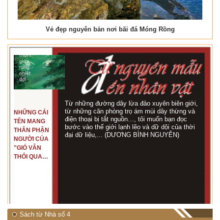
Vẻ đẹp nguyên bản nơi bãi đá Móng Rồng
Từ những đường dây lừa đảo xuyên biên giới,
từ những căn phòng trọ ám mùi dây thừng và
NHỮNG CÁI
điện thoại bị tắt nguồn…, tôi muốn bạn đọc
TÊN MANG
bước vào thế giới lạnh lẽo và dữ dội của thời
THÂN PHẬN
đại dữ liệu,... (DƯƠNG BÌNH NGUYÊN)
NGƯỜI CỦA
"GIÓ VẪN
THỔI QUA
RỪNG
NHIỆT ĐỚI"
Sách từ Nhà số 4