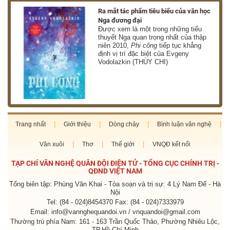
nh
Ra mắt tác phẩm tiêu biểu của văn học
Nga đương đại
g
Được xem là một trong những tiểu
thuyết Nga quan trọng nhất của thập
niên 2010,
Phi công
tiếp tục khẳng
định vị trí đặc biệt của Evgeny
Vodolazkin (THÙY CHI)
Trang nhất
Giới thiệu
Dòng chảy
Bình luận văn nghệ
Văn xuôi
Thơ
Thế giới
VNQĐ kết nối
TẠP CHÍ VĂN NGHỆ QUÂN ĐỘI ĐIỆN TỬ - TỔNG CỤC CHÍNH TRỊ -
QĐND VIỆT NAM
Tổng biên tập: Phùng Văn Khai - Tòa soạn và trị sự: 4 Lý Nam Đế - Hà
Nội
Tel: (84 - 024)8454370 Fax: (84 - 024)7333979
Email: info@vannghequandoi.vn / vnquandoi@gmail.com
Thường trú phía Nam: 161 - 163 Trần Quốc Thảo, Phường Nhiêu Lộc,
TP.Hồ Chí Minh