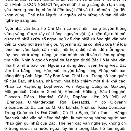
Chí Minh là CON NGƯỜI “người nhất”, trong sáng đến tận cùng, 
yêu thương bao la, nhân ái đến tuyệt đối và trí tuệ mẫn tiệp đến 
khôn cùng...Thế nên Người là nguồn cảm hứng vô tận để văn 
nghệ sỹ sáng tạo.
Ngôi nhà văn hóa Hồ Chí Minh có một nền móng truyền thống 
vững vàng, được xây cất bằng nguyên vật liệu hiện đại mới mẻ, 
được trổ nhiều cửa sổ ngoại ngữ để đón nhiều luồng gió văn hóa 
đến từ khắp nơi trên thế giới. Ngôi nhà ấy lại có nhiều cửa thể loại 
như thơ, văn, kịch, sân khấu, hội họa, điện ảnh...để mỗi người, 
tùy theo sở trường, năng lực của mình mà đi vào chiêm ngưỡng, 
tìm hiểu. Nhìn ở góc độ nghệ thuật ngôn từ thì Bác Hồ là nhà văn, 
nhà thơ, nhà báo lớn. Ngoài sử dụng điêu luyện tiếng Việt, Bác 
làm thơ bằng tiếng Hán, viết truyện bằng tiếng Pháp, viết báo 
bằng tiếng Anh, Nga, Tây Ban Nha, Thái Lan...Trong số bạn quốc 
tế của Bác, nhà văn, nhà thơ, nhà báo chiếm một tỉ lệ khá cao. 
Pháp có Raymông Lơphevrơ, Pôn Vayăng Cutuyriê, Gaxtông 
Môngmutxô, Catxem Xembát, Rômanh Rôlăng, Sác Lôngghê, 
Gioocdơ Piôsơ, Hanrinê, Côlét, Rapôpo…Liên Xô (cũ) có 
I.Erenbua, O.Mandetxtan, Ruf. Bersatxki, Ý có Giôvanni 
Giécmanettô, Ba Lan có M. Giu-láp-ski, Nhật có: Kiôsi Cômatxư, 
Trung Quốc có Lý Đại Chiêu, Cù Thu Bạch, Tiêu Tam… Hăngri 
Bacbuýt, nhà văn nổi tiếng thế giới, là một trong những người bạn 
Pháp gần gũi nhất của Bác. Thế nên các văn nghệ sỹ, không chỉ 
ở trong nước mà nước ngoài lấy hình tượng Bác Hồ làm nguồn 