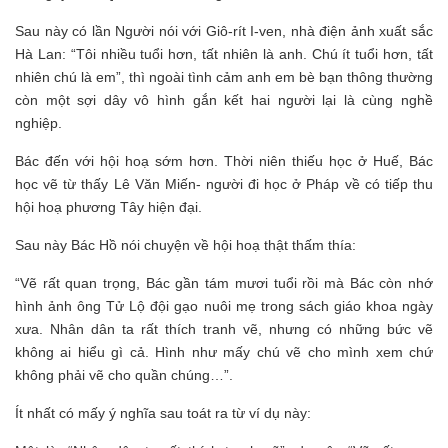
Sau này có lần Người nói với Giô-rít I-ven, nhà điện ảnh xuất sắc
Hà Lan: “Tôi nhiều tuổi hơn, tất nhiên là anh. Chú ít tuổi hơn, tất
nhiên chú là em”, thì ngoài tình cảm anh em bè bạn thông thường
còn một sợi dây vô hình gắn kết hai người lại là cùng nghề
nghiệp.
Bác đến với hội hoạ sớm hơn. Thời niên thiếu học ở Huế, Bác
học vẽ từ thấy Lê Văn Miến- người đi học ở Pháp về có tiếp thu
hội hoạ phương Tây hiện đại.
Sau này Bác Hồ nói chuyện về hội hoạ thật thấm thía:
“Vẽ rất quan trọng, Bác gần tám mươi tuổi rồi mà Bác còn nhớ
hình ảnh ông Tử Lộ đội gạo nuôi mẹ trong sách giáo khoa ngày
xưa. Nhân dân ta rất thích tranh vẽ, nhưng có những bức vẽ
không ai hiểu gì cả. Hình như mấy chú vẽ cho mình xem chứ
không phải vẽ cho quần chúng…”.
Ít nhất có mấy ý nghĩa sau toát ra từ ví dụ này: