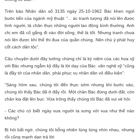
Trên báo Nhân dân số 3135 ngày 25-10-1962 Bác khen ngợi
bước tiến của ngành mỹ thuật: “... ác tranh tượng đã nói lên được
tình người, tả chân thực những người lao động bình thường. Anh
chị em đã cố gắng đi vào đời sống, thế là tốt. Nhưng tranh chưa
nói lên được khí thế thi đua của quần chúng. Nên chú ý phát huy
cốt cách dân tộc”.
Câu chuyện dưới đây tưởng chừng chỉ là kỷ niệm của các họa sỹ
với Bác nhưng ngẫm kỹ đấy là lời dạy của Bác: văn nghệ sỹ “cũng
là đầy tớ của nhân dân, phải phục vụ nhân dân vô điều kiện”:
“Sáng hôm sau, chúng tôi đến thực sớm nhưng khi bước vào,
chúng tôi thấy Bác đã ở đấy rồi. Một chân Bác đứng dưới đất, còn
chân kia đặt lên bục. Vừa trông thấy chúng tôi Bác đã vui vẻ hỏi:
- Các chú có biết ngày xưa người ta xưng với vua như thế nào
không?
Bị hỏi bất ngờ, chúng tôi bỗng nhiên lúng túng nhìn nhau, nhưng
rồi cũng mạnh dạn trả lời: