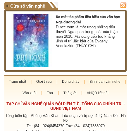
Cửa sổ văn nghệ
nh
Ra mắt tác phẩm tiêu biểu của văn học
Nga đương đại
g
Được xem là một trong những tiểu
thuyết Nga quan trọng nhất của thập
niên 2010,
Phi công
tiếp tục khẳng
định vị trí đặc biệt của Evgeny
Vodolazkin (THÙY CHI)
Trang nhất
Giới thiệu
Dòng chảy
Bình luận văn nghệ
Văn xuôi
Thơ
Thế giới
VNQĐ kết nối
TẠP CHÍ VĂN NGHỆ QUÂN ĐỘI ĐIỆN TỬ - TỔNG CỤC CHÍNH TRỊ -
QĐND VIỆT NAM
Tổng biên tập: Phùng Văn Khai - Tòa soạn và trị sự: 4 Lý Nam Đế - Hà
Nội
Tel: (84 - 024)8454370 Fax: (84 - 024)7333979