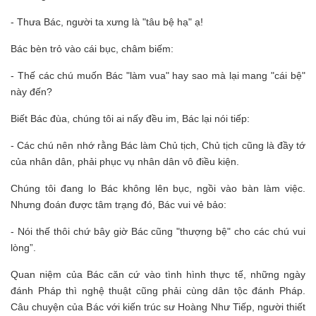
- Thưa Bác, người ta xưng là "tâu bệ hạ" ạ!
Bác bèn trỏ vào cái bục, châm biếm:
- Thế các chú muốn Bác "làm vua" hay sao mà lại mang "cái bệ"
này đến?
Biết Bác đùa, chúng tôi ai nấy đều im, Bác lại nói tiếp:
- Các chú nên nhớ rằng Bác làm Chủ tịch, Chủ tịch cũng là đầy tớ
của nhân dân, phải phục vụ nhân dân vô điều kiện.
Chúng tôi đang lo Bác không lên bục, ngồi vào bàn làm việc.
Nhưng đoán được tâm trạng đó, Bác vui vẻ bảo:
- Nói thế thôi chứ bây giờ Bác cũng "thượng bệ" cho các chú vui
lòng”.
Quan niệm của Bác căn cứ vào tình hình thực tế, những ngày
đánh Pháp thì nghệ thuật cũng phải cùng dân tộc đánh Pháp.
Câu chuyện của Bác với kiến trúc sư Hoàng Như Tiếp, người thiết