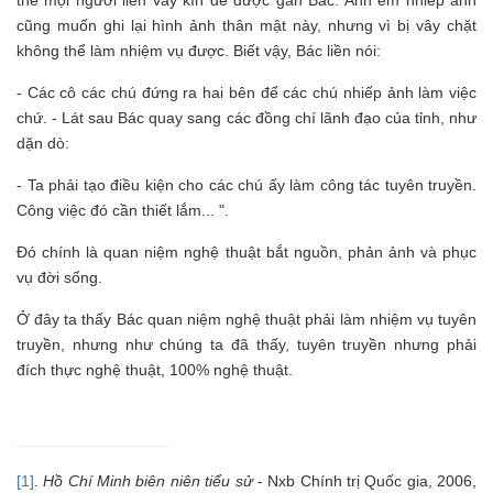
thế mọi người liền vây kín để được gần Bác. Anh em nhiếp ảnh
cũng muốn ghi lại hình ảnh thân mật này, nhưng vì bị vây chặt
không thể làm nhiệm vụ được. Biết vậy, Bác liền nói:
- Các cô các chú đứng ra hai bên để các chú nhiếp ảnh làm việc
chứ. - Lát sau Bác quay sang các đồng chí lãnh đạo của tỉnh, như
dặn dò:
- Ta phải tạo điều kiện cho các chú ấy làm công tác tuyên truyền.
Công việc đó cần thiết lắm... ".
Đó chính là quan niệm nghệ thuật bắt nguồn, phản ảnh và phục
vụ đời sống.
Ở đây ta thấy Bác quan niệm nghệ thuật phải làm nhiệm vụ tuyên
truyền, nhưng như chúng ta đã thấy, tuyên truyền nhưng phải
đích thực nghệ thuật, 100% nghệ thuật.
[1]
.
Hồ Chí Minh biên niên tiểu sử
- Nxb Chính trị Quốc gia, 2006,