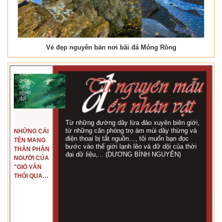
Vẻ đẹp nguyên bản nơi bãi đá Móng Rồng
Từ những đường dây lừa đảo xuyên biên giới,
từ những căn phòng trọ ám mùi dây thừng và
NHỮNG CÁI
điện thoại bị tắt nguồn…, tôi muốn bạn đọc
TÊN MANG
bước vào thế giới lạnh lẽo và dữ dội của thời
THÂN PHẬN
đại dữ liệu,... (DƯƠNG BÌNH NGUYÊN)
NGƯỜI CỦA
"GIÓ VẪN
THỔI QUA
RỪNG
NHIỆT ĐỚI"