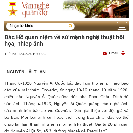
Toggle
navigati
Bác Hồ quan niệm về sứ mệnh nghệ thuật hội
họa, nhiếp ảnh
Email
Thứ Ba, 12/03/2019 00:32
. NGUYỄN HẢI THANH
Tháng 8-1920 Nguyễn Ái Quốc bắt đầu làm thợ ảnh. Theo báo
cáo của mật thám Đơvedơ, từ ngày 10-16 tháng 10 năm 1920,
chiều nào Nguyễn Ái Quốc cũng đến nhà Phan Châu Trinh để
sửa ảnh. Tháng 4-1923, Nguyễn Ái Quốc quảng cáo nghề ảnh
của mình trên báo
La Vie Ouvrière
: “Xin giới thiệu với độc giả và
bè bạn: Mọi loại ảnh cũ, hoặc trích trong báo chí… đều có thể
chụp lại, làm thành như ảnh mới, ảnh kỹ thuật. Giá từ 20 phrăng,
do Nguyễn Ái Quốc, số 3, đường Macsê đê Patơriásơ”.