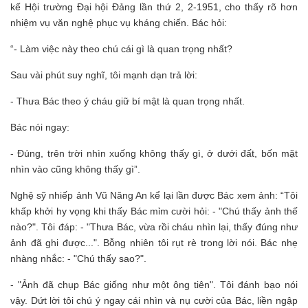
kế Hội trường Đại hội Đảng lần thứ 2, 2-1951, cho thấy rõ hơn
nhiệm vụ văn nghệ phục vụ kháng chiến. Bác hỏi:
“- Làm việc này theo chú cái gì là quan trọng nhất?
Sau vài phút suy nghĩ, tôi mạnh dạn trả lời:
- Thưa Bác theo ý cháu giữ bí mật là quan trọng nhất.
Bác nói ngay:
- Đúng, trên trời nhìn xuống không thấy gì, ở dưới đất, bốn mặt
nhìn vào cũng không thấy gì”.
Nghệ sỹ nhiếp ảnh Vũ Năng An kể lại lần được Bác xem ảnh: “Tôi
khấp khởi hy vọng khi thấy Bác mỉm cười hỏi: - "Chú thấy ảnh thế
nào?". Tôi đáp: - "Thưa Bác, vừa rồi cháu nhìn lại, thấy đúng như
ảnh đã ghi được...". Bỗng nhiên tôi rụt rè trong lời nói. Bác nhẹ
nhàng nhắc: - "Chú thấy sao?".
- "Ảnh đã chụp Bác giống như một ông tiên". Tôi đánh bạo nói
vậy. Dứt lời tôi chú ý ngay cái nhìn và nụ cười của Bác, liền ngập