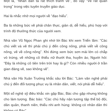
Một là, “Nhân dân ta rất thích tranh vẽ”, do vậy “Vẽ rất quan
trọng” trong việc tuyên truyền giáo dục.
Hai là nhắc nhở mọi người về “đạo hiếu”.
Ba là những bức vẽ phải chân thực, giản dị, dễ hiểu, phù hợp với
trình độ thưởng thức của người xem.
Nhà văn Vũ Ngọc Phan ghi nhớ lời Bác khi xem Triển lãm: “Các
chú viết và vẽ thì phải chú ý đến công nông, phải viết về công
nông, vẽ về công nông”. Khi đứng xem bức sơn mài lớn có chắp
vỏ trứng, vẽ những cô thiếu nữ thướt tha, huyền ảo, Người hỏi:
“Đây là những cô tiên trên trời hay là gì? Còn nhiều người ở trần
gian đáng vẽ, sao không vẽ”.
Nhà văn Hà Xuân Trường khắc sâu lời Bác: “Làm văn nghệ phải
chú ý đến đối tượng phục vụ là nhân dân, viết, nói phải dễ hiểu”.
Một số nghệ sỹ điêu khắc xin gặp Bác, Bác cho gặp nhưng không
cho làm tượng. Bác bảo: “Các chú hãy nặn tượng tập thể bộ đội,
dân quân, thanh niên, thiếu nhi anh hùng: không có nhân dân thì
không có Bác”.