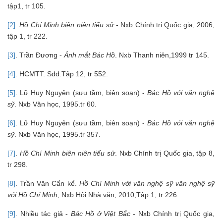
tập1, tr 105.
[2]
.
Hồ Chí Minh biên niên tiểu sử
- Nxb Chính trị Quốc gia, 2006,
tập 1, tr 222.
[3]
. Trần Đương -
Ánh mắt Bác Hồ
. Nxb Thanh niên,1999 tr 145.
[4]
. HCMTT. Sđd.Tập 12, tr 552.
[5]
. Lữ Huy Nguyên (sưu tầm, biên soạn) -
Bác Hồ với văn nghệ
sỹ
. Nxb Văn học, 1995.tr 60.
[6]
. Lữ Huy Nguyên (sưu tầm, biên soạn) -
Bác Hồ với văn nghệ
sỹ
. Nxb Văn học, 1995.tr 357.
[7]
.
Hồ Chí Minh biên niên tiểu sử
. Nxb Chính trị Quốc gia, tập 8,
tr 298.
[8]
. Trần Văn Cẩn kể.
Hồ Chí Minh với văn nghệ sỹ văn nghệ sỹ
với Hồ Chí Minh
, Nxb Hội Nhà văn, 2010,Tập 1, tr 226.
[9]
. Nhiều tác giả -
Bác Hồ ở Việt Bắc
- Nxb Chính trị Quốc gia,