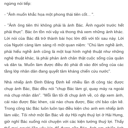
ngừng nói tiếp:
- "Ảnh muốn khắc họa một phong thái tiên cốt... ".
- "Ảnh ông tiên thì không phải là ảnh Bác. Ảnh người trước hết
phải thực". Bác ôn tồn nói vậy và thong thả xem những ảnh khác.
Lời nói của Bác đã trở thành bài học lớn đối với tôi sau này. Lời
của Người càng làm sáng rõ một quan niệm: “Chú làm nghề ảnh,
phải hiểu nghề ảnh cũng là một loại hình nghệ thuật như những
nghệ thuật khác, là phải phản ảnh chân thật cuộc sống của quân
và dân ta. Muốn làm được điều đó phải đi vào đời sống của các
tầng lớp nhân dân đang quyết tâm kháng chiến cứu nước".
Nhà nhiếp ảnh Đinh Đăng Định kể nhiều lần đi công tác được
chụp ảnh Bác, Bác đều nói "chụp Bác làm gì, quay máy ra ngoài
mà chụp nhân dân". “Mỗi lần tôi đi chụp ảnh về, có dịp xem ảnh,
cái nào được Bác khen, cái nào chưa được, Bác chỉ bảo cặn kẽ.
Trong công tác Bác luôn luôn tạo điều kiện cho anh em nhiếp ảnh
làm việc. Tôi nhớ một lần Bác về dự Hội nghị thuỷ lợi ở Hải Hưng,
giờ nghỉ Bác xuống nói chuyện với các kiện tướng thuỷ lợi. Thấy