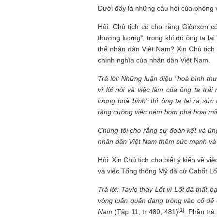
Dưới đây là những câu hỏi của phóng v
Hỏi: Chủ tịch có cho rằng Giônxơn có
thương lượng", trong khi đó ông ta lại
thể nhân dân Việt Nam? Xin Chủ tịch 
chính nghĩa của nhân dân Việt Nam.
Trả lời: Những luận điệu "hoà bình t
vì lời nói và việc làm của ông ta tr
lượng hoà bình" thì ông ta lại ra s
tăng cường việc ném bom phá hoại miền 
Chúng tôi cho rằng sự đoàn kết và ủn
nhân dân Việt Nam thêm sức mạnh và 
Hỏi: Xin Chủ tịch cho biết ý kiến về 
và việc Tổng thống Mỹ đã cử Cabốt Lố
Trả lời: Taylo thay Lốt vì Lốt đã thất b
Mùa xanh
vòng luẩn quẩn đang tròng vào cổ đế 
[1]
Nam
(Tập 11, tr 480, 481)
. Phần trả