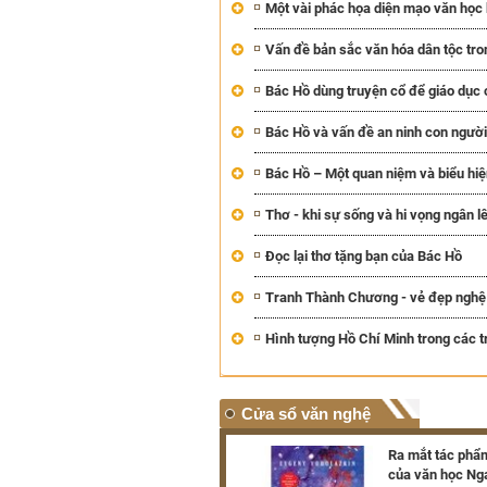
Một vài phác họa diện mạo văn họ
Vấn đề bản sắc văn hóa dân tộc tro
Bác Hồ dùng truyện cổ để giáo dục 
Bác Hồ và vấn đề an ninh con người
Bác Hồ – Một quan niệm và biểu hi
Thơ - khi sự sống và hi vọng ngân l
Đọc lại thơ tặng bạn của Bác Hồ
Tranh Thành Chương - vẻ đẹp nghệ
Hình tượng Hồ Chí Minh trong các 
Cửa sổ văn nghệ
Triển lãm hơn 100 tác phẩm
Ra mắt tác phẩm
của danh họa Lê Bá Đảng
của văn học Ng