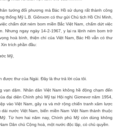
y chân tướng đối phương mà Bác Hồ sử dụng rất thành công
ổng thống Mỹ L.B. Giônxơn có thư gửi Chủ tịch Hồ Chí Minh,
o việc chấm dứt ném bom miền Bắc Việt Nam, chấm dứt việc
. Nhưng ngay ngày 14-2-1967, y lại ra lệnh ném bom trở
vọng hoà bình, thiện chí của Việt Nam, Bác Hồ vẫn có thư
Xin trích phần đầu:
ước Mỹ,
được thư của Ngài. Đây là thư trả lời của tôi.
g vạn dặm. Nhân dân Việt Nam không hề động chạm đến
 của đại diện Chính phủ Mỹ tại Hội nghị Giơnevơ năm 1954,
ệp vào Việt Nam, gây ra và mở rộng chiến tranh xâm lược
 dài nước Việt Nam, biến miền Nam Việt Nam thành thuộc
 Mỹ. Từ hơn hai năm nay, Chính phủ Mỹ còn dùng không
 Nam Dân chủ Cộng hoà, một nước độc lập, có chủ quyền.