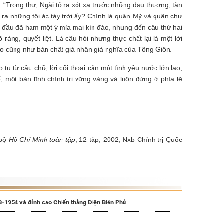
“Trong thư, Ngài tỏ ra xót xa trước những đau thương, tàn
y ra những tội ác tày trời ấy? Chính là quân Mỹ và quân chư
n đầu đã hàm một ý mỉa mai kín đáo, nhưng đến câu thứ hai
 ràng, quyết liệt. Là câu hỏi nhưng thực chất lại là một lời
bạo cũng như bản chất giả nhân giả nghĩa của Tổng Giôn.
tu từ câu chữ, lời đối thoại cần một tình yêu nước lớn lao,
, một bản lĩnh chính trị vững vàng và luôn đứng ở phía lẽ
 bộ
Hồ Chí Minh toàn tập
, 12 tập, 2002, Nxb Chính trị Quốc
3-1954 và đỉnh cao Chiến thắng Điện Biên Phủ