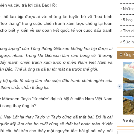
iên và câu trả lời của Bác Hồ:
Những
 thể lừa bịp được ai với những lời tuyên bố về "hoà bình
5 hoạ
 "leo thang" trong cuộc chiến tranh xâm lược chống lại toàn
cho biết ý kiến về sự đoàn kết quốc tế với cuộc đấu tranh
Thơ d
Sức h
hương lượng" của Tổng thống Giônxơn không lừa bịp được ai
Ống k
ái ngược nhau. Trong khi Giônxơn làm rùm beng về "thương
ức đẩy mạnh chiến tranh xâm lược ở miền Nam Việt Nam và
Bắc. Thế là ông ta đã tự lột mặt nạ trước thế giới.
g hộ quốc tế càng làm cho cuộc đấu tranh chính nghĩa của
thêm chắc chắn thắng lợi.
prev
việc Mácxoen Taylo "từ chức" đại sứ Mỹ ở miền Nam Việt Nam
t sang thay ông ta?
ại. Nay Lốt lại thay Taylo vì Taylo cũng đã thất bại. Đó là cái
 Tam Cốc
Lẫm liệt Hải Vân quan
quốc Mỹ làm cho họ cuối cùng sẽ thất bại hoàn toàn ở Việt
 lời câu hỏi trên cho thấy một nguyên tắc: hỏi gì nói nấy, nói