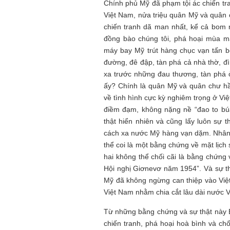
Chính phủ Mỹ đã phạm tội ác chiến tra
Việt Nam, nửa triệu quân Mỹ và quân
chiến tranh dã man nhất, kể cả bom n
đồng bào chúng tôi, phá hoại mùa m
máy bay Mỹ trút hàng chục vạn tấn b
đường, đê đập, tàn phá cả nhà thờ, đì
xa trước những đau thương, tàn phá ở 
ấy? Chính là quân Mỹ và quân chư hầ
về tình hình cực kỳ nghiêm trọng ở Vi
điềm đạm, không nặng nề “đao to bú
thật hiển nhiên và cũng lấy luôn sự 
cách xa nước Mỹ hàng vạn dặm. Nhân
thể coi là một bằng chứng về mặt lịch 
hai không thể chối cãi là bằng chứng 
Hội nghị Giơnevơ năm 1954”. Và sự th
Mỹ đã không ngừng can thiệp vào Việ
Việt Nam nhằm chia cắt lâu dài nước 
Từ những bằng chứng và sự thật này B
chiến tranh, phá hoại hoà bình và chố