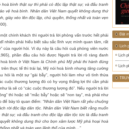
oà bình thật sự thì phải có độc lập thật sự; và đấu tranh
 bảo vệ hoà bình. Nhân dân Việt Nam quyết không dung thứ
, giày xéo lên độc lập, chủ quyền, thống nhất và toàn vẹn
500).
Đặt m
 một chính khách thì người trả lời phỏng vấn trước hết phải
dĩ nhiên phải hiểu biết sâu sắc lĩnh vực mình quan tâm, rất
Lịch 
ẫy” của người hỏi. Ví dụ này là câu hỏi cuả phóng viên nước
965), phần đầu câu hỏi được Người trả lời rõ ràng đanh
Lịch p
t hoà bình ở Việt Nam
là Chính phủ Mỹ phải thi hành đúng
Lịch p
trên thực tế thì trái lại, Mỹ nói hoà bình nhưng
tăng cường
u hỏi là một sự “gài bẫy”, người hỏi làm như vô tình thừa
TRUY
ác cuộc thương lượng đó có hy vọng thắng lợi thì cần phải
 như là sẽ có “các cuộc thương lượng đó”. Nếu người trả lời
hông” thì hoặc sẽ “mắc bẫy” hoặc sẽ “non tay”, mà phải như
ịp để bày tỏ quan điểm:
“Nhân dân Việt Nam rất yêu chuộng
ách rời độc lập dân tộc. Nhân dân Việt Nam biết rằng muốn
p thật sự; và đấu tranh cho độc lập dân tộc tức là đấu tranh
 quyết không dung thứ cho bọn xâm lược Mỹ phá hoại hoà
, thống nhất và toàn vẹn lãnh thổ của mình…”