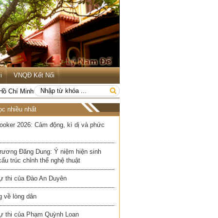
i
VNQĐ Kết Nối
 Hồ Chí Minh
ọc nhiều nhất
ooker 2026: Cảm động, kì dị và phức
rương Đăng Dung: Ý niệm hiện sinh
cấu trúc chỉnh thể nghệ thuật
ự thi của Đào An Duyên
 về lòng dân
ự thi của Phạm Quỳnh Loan