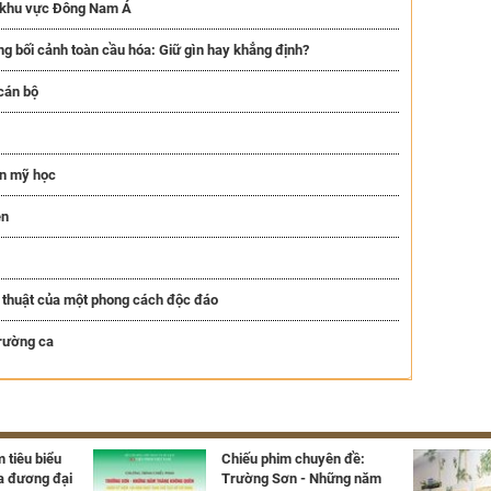
c khu vực Đông Nam Á
ng bối cảnh toàn cầu hóa: Giữ gìn hay khẳng định?
cán bộ
ện mỹ học
ên
 thuật của một phong cách độc đáo
trường ca
 tiêu biểu
Chiếu phim chuyên đề:
a đương đại
Trường Sơn - Những năm