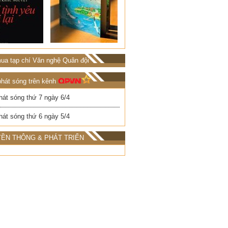
ua tạp chí Văn nghệ Quân đội
phát sóng trên kênh
hát sóng thứ 7 ngày 6/4
hát sóng thứ 6 ngày 5/4
ỀN THÔNG & PHÁT TRIỂN