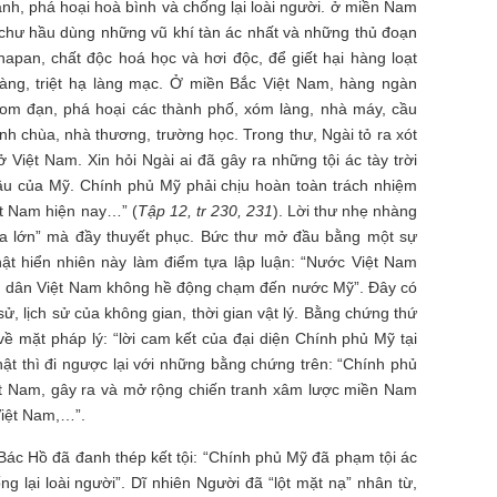
nh, phá hoại hoà bình và chống lại loài người. ở miền Nam
 chư hầu dùng những vũ khí tàn ác nhất và những thủ đoạn
apan, chất độc hoá học và hơi độc, để giết hại hàng loạt
àng, triệt hạ làng mạc. Ở miền Bắc Việt Nam, hàng ngàn
om đạn, phá hoại các thành phố, xóm làng, nhà máy, cầu
nh chùa, nhà thương, trường học. Trong thư, Ngài tỏ ra xót
Việt Nam. Xin hỏi Ngài ai đã gây ra những tội ác tày trời
u của Mỹ. Chính phủ Mỹ phải chịu hoàn toàn trách nhiệm
ệt Nam hiện nay…” (
Tập 12, tr 230, 231
). Lời thư nhẹ nhàng
a lớn” mà đầy thuyết phục. Bức thư mở đầu bằng một sự
thật hiển nhiên này làm điểm tựa lập luận: “Nước Việt Nam
 dân Việt Nam không hề động chạm đến nước Mỹ”. Đây có
sử, lịch sử của không gian, thời gian vật lý. Bằng chứng thứ
về mặt pháp lý: “lời cam kết của đại diện Chính phủ Mỹ tại
ật thì đi ngược lại với những bằng chứng trên: “Chính phủ
t Nam, gây ra và mở rộng chiến tranh xâm lược miền Nam
Việt Nam,…”.
ác Hồ đã đanh thép kết tội: “Chính phủ Mỹ đã phạm tội ác
ng lại loài người”. Dĩ nhiên Người đã “lột mặt nạ” nhân từ,