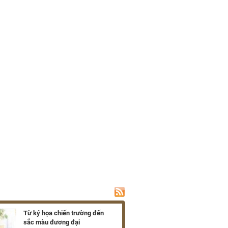
Từ ký họa chiến trường đến
Ra mắt hồi ký về c
sắc màu đương đại
của Xuân Phượng