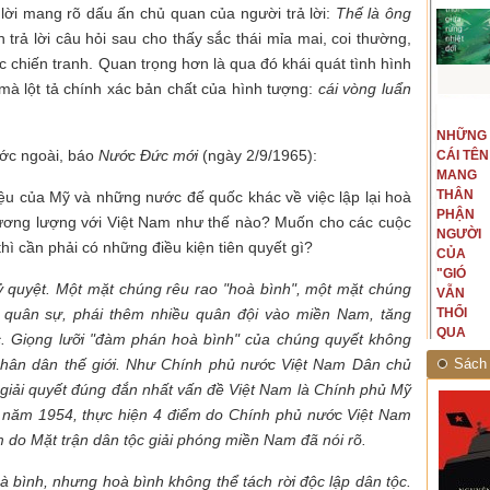
lời mang rõ dấu ấn chủ quan của người trả lời:
Thế là ông
trả lời câu hỏi sau cho thấy sắc thái mỉa mai, coi thường,
 chiến tranh. Quan trọng hơn là qua đó khái quát tình hình
à lột tả chính xác bản chất của hình tượng:
cái vòng luẩn
t văn là
Là người đi dọc biên giới phía
NGUYÊN
NHỮNG
ấu, một
Bắc, tôi có thế mạnh khi hình
ước ngoài, báo
Nước Đức mới
(ngày 2/9/1965):
MẪU
CÁI TÊN
hế giới từ
dung, mở ra không gian của giai
CỦA TÔI
MANG
hà văn tự
đoạn lịch sử đó... (PHẠM VÂN
LÀ
THÂN
iệu của Mỹ và những nước đế quốc khác về việc lập lại hoà
eo ý mình...
ANH)
NHỮNG
PHẬN
ương lượng với Việt Nam như thế nào? Muốn cho các cuộc
NGƯỜI
NGƯỜI
hì cần phải có những điều kiện tiên quyết gì?
ĐÃ PHẤT
CỦA
CAO CỜ
"GIÓ
ỷ quyệt. Một mặt chúng rêu rao "hoà bình", một mặt chúng
HỒNG
VẪN
 quân sự, phái thêm nhiều quân đội vào miền Nam, tăng
THÁNG
THỔI
TÁM
QUA
 Giọng lưỡi "đàm phán hoà bình" của chúng quyết không
NĂM
RỪNG
nhân dân thế giới. Như Chính phủ nước Việt Nam Dân chủ
Sách 
1945
NHIỆT
 giải quyết đúng đắn nhất vấn đề Việt Nam là Chính phủ Mỹ
ĐỚI"
ơ năm 1954, thực hiện 4 điểm do Chính phủ nước Việt Nam
 do Mặt trận dân tộc giải phóng miền Nam đã nói rõ.
 bình, nhưng hoà bình không thể tách rời độc lập dân tộc.