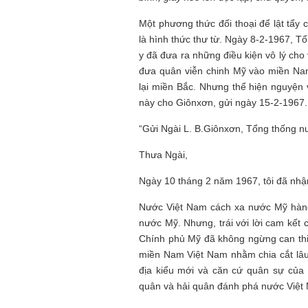
Một phương thức đối thoại để lật tẩ
là hình thức thư từ. Ngày 8-2-1967, T
y đã đưa ra những điều kiện vô lý ch
đưa quân viễn chinh Mỹ vào miền Nam
lại miền Bắc. Nhưng thể hiện nguyện 
này cho Giônxơn, gửi ngày 15-2-1967. 
“Gửi Ngài L. B.Giônxơn, Tổng thống n
Thưa Ngài,
Ngày 10 tháng 2 năm 1967, tôi đã nhận 
Nước Việt Nam cách xa nước Mỹ hàn
nước Mỹ. Nhưng, trái với lời cam kết
Chính phủ Mỹ đã không ngừng can thi
miền Nam Việt Nam nhằm chia cắt lâu
địa kiểu mới và căn cứ quân sự của
quân và hải quân đánh phá nước Việt