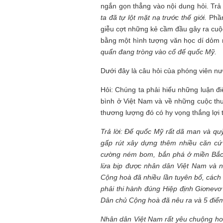
ngắn gọn thẳng vào nội dung hỏi. Trả 
ta đã tự lột mặt nạ trước thế giới.
Phần 
giễu cợt những kẻ cầm đầu gây ra cuộc
bằng một hình tượng văn học dí dỏm m
quẩn đang tròng vào cổ đế quốc Mỹ.
Tôi từng hình dung viế
NHỮNG
công việc của sự hư c
Dưới đây là câu hỏi của phóng viên n
NGƯỜI
hành trình phác dựng t
TÔI GẶP,
trí tưởng tượng, nơi n
NHỮNG
Hỏi: Chúng ta phải hiểu những luận đ
do tạo hình mọi thứ th
CHUYỆN
(TRẦN THỊ TÚ NGỌC)
bình ở Việt Nam và về những cuộc th
TÔI VIẾT
thương lượng đó có hy vọng thắng lợi t
Trả lời: Đế quốc Mỹ rất dã man và qu
gấp rút xây dựng thêm nhiều căn cứ
cường ném bom, bắn phá ở miền Bắc.
lừa bịp được nhân dân Việt Nam và 
Cộng hoà đã nhiều lần tuyên bố, cách
phải thi hành đúng Hiệp định Giơnev
Dân chủ Cộng hoà đã nêu ra và 5 điểm
Nhân dân Việt Nam rất yêu chuộng hoà