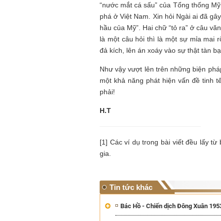
“nước mắt cá sấu” của Tổng thống Mỹ: 
phá ở Việt Nam. Xin hỏi Ngài ai đã gâ
hầu của Mỹ”. Hai chữ “tỏ ra” ở câu vă
là một câu hỏi thì là một sự mỉa mai rõ
đả kích, lên án xoáy vào sự thật tàn 
Như vậy vượt lên trên những biện pháp 
một khả năng phát hiện vấn đề tinh tế
phải!
H.T
[1] Các ví dụ trong bài viết đều lấy từ
gia.
Tin tức khác
Bác Hồ - Chiến dịch Đông Xuân 195