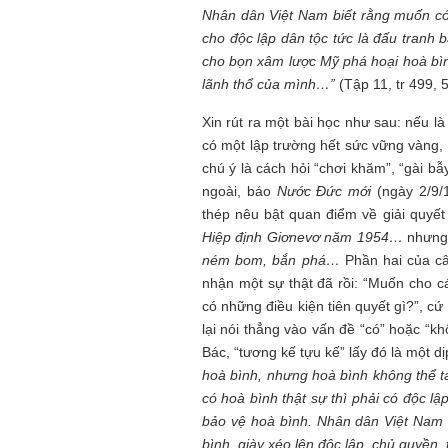
Nhân dân Việt Nam biết rằng muốn có h
cho độc lập dân tộc tức là đấu tranh
cho bọn xâm lược Mỹ phá hoại hoà bình
lãnh thổ của mình…”
(Tập 11, tr 499, 
Xin rút ra một bài học như sau: nếu là
có một lập trường hết sức vững vàng, 
chú ý là cách hỏi “chơi khăm”, “gài b
ngoài, báo
Nước Đức mới
(ngày 2/9/1
thép nêu bật quan điểm về giải quyế
Hiệp định Giơnevơ năm 1954…
nhưng 
ném bom, bắn phá…
Phần hai của câ
nhận một sự thật đã rồi: “Muốn cho c
có những điều kiện tiên quyết gì?”, cứ
lại nói thẳng vào vấn đề “có” hoặc “k
Bác, “tương kế tựu kế” lấy đó là một d
hoà bình, nhưng hoà bình không thể t
có hoà bình thật sự thì phải có độc lậ
bảo vệ hoà bình. Nhân dân Việt Nam
bình, giày xéo lên độc lập, chủ quyền