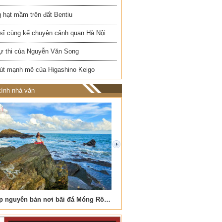
 hạt mầm trên đất Bentiu
 sĩ cùng kể chuyện cảnh quan Hà Nội
ự thi của Nguyễn Văn Song
út mạnh mẽ của Higashino Keigo
ính nhà văn
next
Vẻ đẹp nguyên bản nơi bãi đá Móng Rồng
Nơi biển xanh vỗ về đá cuộ