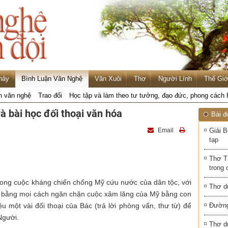
hảy
Bình Luận Văn Nghệ
Văn Xuôi
Thơ
Người Lính
Thế Giớ
n văn nghệ
Trao đổi
Học tập và làm theo tư tưởng, đạo đức, phong cách
à bài học đối thoại văn hóa
Bài đ
Email
Giải B
tạp
Thơ T
trong 
trong cuộc kháng chiến chống Mỹ cứu nước của dân tộc, với
Thơ d
nh bằng mọi cách ngăn chặn cuộc xâm lăng của Mỹ bằng con
iệu một vài đối thoại của Bác (trả lời phỏng vấn, thư từ) để
Đường
Người.
Thơ d