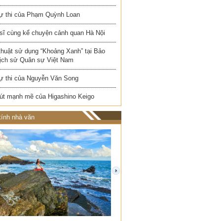
ự thi của Phạm Quỳnh Loan
 sĩ cùng kể chuyện cảnh quan Hà Nội
thuật sử dụng “Khoảng Xanh” tại Bảo
Lịch sử Quân sự Việt Nam
ự thi của Nguyễn Văn Song
út mạnh mẽ của Higashino Keigo
ính nhà văn
next