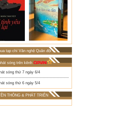
ua tạp chí Văn nghệ Quân đội
phát sóng trên kênh
hát sóng thứ 7 ngày 6/4
hát sóng thứ 6 ngày 5/4
ỀN THÔNG & PHÁT TRIỂN