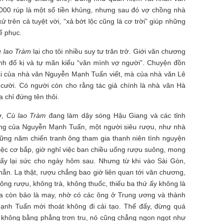
4.000 rúp là một số tiền khủng, nhưng sau đó vợ chồng nhà
rên cả tuyệt vời, “xả bớt lộc cũng là cơ trời” giúp những
ể phục.
 lao Tràm
lại cho tôi nhiều suy tư trăn trở. Giới văn chương
nh đố kị và tự mãn kiểu “văn mình vợ người”. Chuyện đồn
 của nhà văn Nguyễn Mạnh Tuấn viết, mà của nhà văn Lê
ười. Có người còn cho rằng tác giả chính là nhà văn Hà
chỉ đứng tên thôi.
ờ,
Cù lao Tràm
đang làm dậy sóng Hậu Giang và các tỉnh
ăng của Nguyễn Mạnh Tuấn, một người siêu rượu, như nhà
hững năm chiến tranh ông tham gia thanh niên tình nguyện
việc cơ bắp, giờ nghỉ việc ban chiều uống rượu suông, mong
ấy lại sức cho ngày hôm sau. Nhưng từ khi vào Sài Gòn,
n. Lạ thật, rượu chẳng bao giờ liên quan tới văn chương,
hông rượu, không trà, không thuốc, thiếu ba thứ ấy không là
a còn bảo là may, nhờ có các ông ở Trung ương và thành
nh Tuấn mới thoát không đi cải tạo. Thế đấy, đừng quá
 không bằng phẳng trơn tru, nó cũng chẳng ngon ngọt như