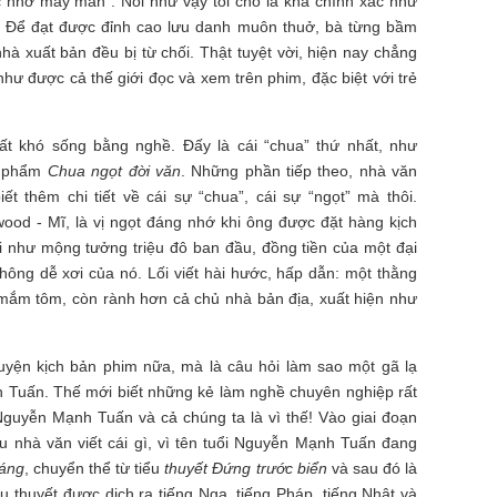
c nhờ may mắn”. Nói như vậy tôi cho là khá chính xác như
n. Để đạt được đỉnh cao lưu danh muôn thuở, bà từng bầm
hà xuất bản đều bị từ chối. Thật tuyệt vời, hiện nay chẳng
hư được cả thế giới đọc và xem trên phim, đặc biệt với trẻ
rất khó sống bằng nghề. Đấy là cái “chua” thứ nhất, như
c phẩm
Chua ngọt đời văn
. Những phần tiếp theo, nhà văn
thêm chi tiết về cái sự “chua”, cái sự “ngọt” mà thôi.
ood - Mĩ, là vị ngọt đáng nhớ khi ông được đặt hàng kịch
 như mộng tưởng triệu đô ban đầu, đồng tiền của một đại
hông dễ xơi của nó. Lối viết hài hước, hấp dẫn: một thằng
 mắm tôm, còn rành hơn cả chủ nhà bản địa, xuất hiện như
uyện kịch bản phim nữa, mà là câu hỏi làm sao một gã lạ
h Tuấn. Thế mới biết những kẻ làm nghề chuyên nghiệp rất
Nguyễn Mạnh Tuấn và cả chúng ta là vì thế! Vào giai đoạn
u nhà văn viết cái gì, vì tên tuổi Nguyễn Mạnh Tuấn đang
sáng
, chuyển thể từ tiểu
thuyết Đứng trước biển
và sau đó là
u thuyết được dịch ra tiếng Nga, tiếng Pháp, tiếng Nhật và