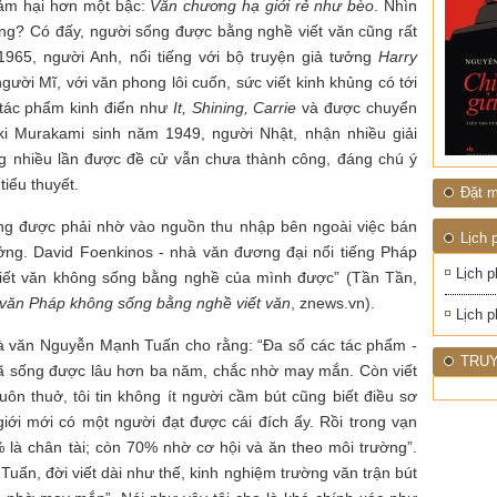
hảm hại hơn một bậc:
Văn chương hạ giới rẻ như bèo
. Nhìn
ông? Có đấy, người sống được bằng nghề viết văn cũng rất
1965, người Anh, nổi tiếng với bộ truyện giả tưởng
Harry
ười Mĩ, với văn phong lôi cuốn, sức viết kinh khủng có tới
u tác phẩm kinh điển như
It, Shining, Carrie
và được chuyển
ki Murakami sinh năm 1949, người Nhật, nhận nhiều giải
g nhiều lần được đề cử vẫn chưa thành công, đáng chú ý
iểu thuyết.
Đặt m
ng được phải nhờ vào nguồn thu nhập bên ngoài việc bán
Lịch 
ưởng. David Foenkinos - nhà văn đương đại nổi tiếng Pháp
Lịch p
viết văn không sống bằng nghề của mình được” (Tần Tần,
văn Pháp không sống bằng nghề viết văn
, znews.vn).
Lịch p
hà văn Nguyễn Mạnh Tuấn cho rằng: “Đa số các tác phẩm -
TRUY
 đã sống được lâu hơn ba năm, chắc nhờ may mắn. Còn viết
n thuở, tôi tin không ít người cầm bút cũng biết điều sơ
giới mới có một người đạt được cái đích ấy. Rồi trong vạn
% là chân tài; còn 70% nhờ cơ hội và ăn theo môi trường”.
ấn, đời viết dài như thế, kinh nghiệm trường văn trận bút