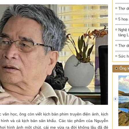
Thơ d
5 hoạ
Nghệ 
tàng 
Thơ d
Sức h
Ống k
prev
văn học, ông còn viết kịch bản phim truyện điện ảnh, kịch
n hình và cả kịch bản sân khấu. Các tác phẩm của Nguyễn
hơi hình ảnh một chút, cái mẹ vừa ra đời không lâu đã đẻ