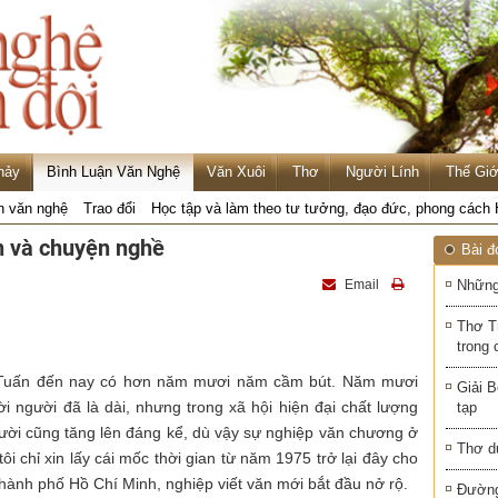
hảy
Bình Luận Văn Nghệ
Văn Xuôi
Thơ
Người Lính
Thế Giớ
n văn nghệ
Trao đổi
Học tập và làm theo tư tưởng, đạo đức, phong cách
 và chuyện nghề
Bài đ
Email
Những
Thơ T
trong 
 Tuấn đến nay có hơn năm mươi năm cầm bút. Năm mươi
Giải B
ời người đã là dài, nhưng trong xã hội hiện đại chất lượng
tạp
gười cũng tăng lên đáng kể, dù vậy sự nghiệp văn chương ở
Thơ d
tôi chỉ xin lấy cái mốc thời gian từ năm 1975 trở lại đây cho
thành phố Hồ Chí Minh, nghiệp viết văn mới bắt đầu nở rộ.
Đường