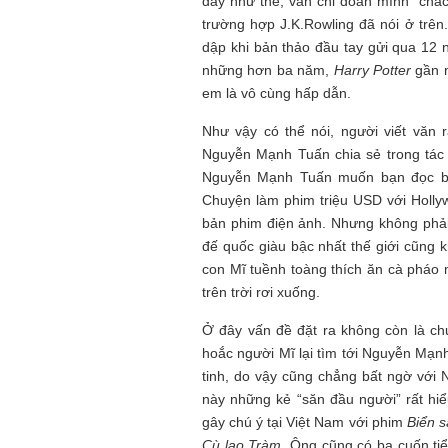
dày như thế, vẫn chỉ đoán mình “chắ
trường hợp J.K.Rowling đã nói ở trê
dập khi bản thảo đầu tay gửi qua 12 n
những hơn ba năm,
Harry Potter
gần n
em là vô cùng hấp dẫn.
Như vậy có thể nói, người viết văn 
Nguyễn Mạnh Tuấn chia sẻ trong tá
Nguyễn Mạnh Tuấn muốn bạn đọc biết 
Chuyện làm phim triệu USD với Hollyw
bản phim điện ảnh. Nhưng không phải
đế quốc giàu bậc nhất thế giới cũng k
con Mĩ tuềnh toàng thích ăn cà pháo
trên trời rơi xuống.
Ở đây vấn đề đặt ra không còn là ch
hoắc người Mĩ lại tìm tới Nguyễn Mạn
tinh, do vậy cũng chẳng bất ngờ với 
này những kẻ “săn đầu người” rất hiể
gây chú ý tại Việt Nam với phim
Biển 
Cù lao Tràm
. Ông cũng có ba cuốn tiể