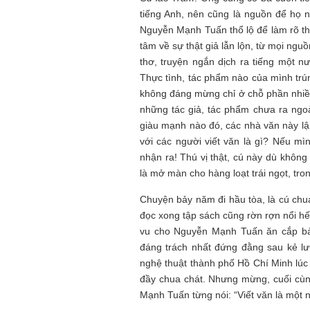
tiếng Anh, nên cũng là nguồn để họ n
Nguyễn Mạnh Tuấn thổ lộ để làm rõ t
tâm về sự thật giả lẫn lộn, từ mọi nguồ
thơ, truyện ngắn dịch ra tiếng một nư
Thực tình, tác phẩm nào của mình tr
không đáng mừng chỉ ở chỗ phần nhiều 
những tác giả, tác phẩm chưa ra ngoà
giàu mạnh nào đó, các nhà văn này lập
với các người viết văn là gì? Nếu mìn
nhận ra! Thú vị thật, cú này dù không
là mở màn cho hàng loạt trái ngọt, tr
Chuyện bảy năm đi hầu tòa, là cú chua
đọc xong tập sách cũng rờn rợn nổi h
vu cho Nguyễn Mạnh Tuấn ăn cắp bả
đáng trách nhất đứng đằng sau kẻ l
nghệ thuật thành phố Hồ Chí Minh lúc b
đầy chua chát. Nhưng mừng, cuối cùn
Mạnh Tuấn từng nói: “Viết văn là một 