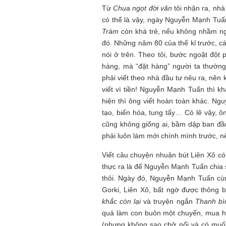
Từ
Chua ngọt đời văn
tôi nhận ra, nh
có thể là vậy, ngày Nguyễn Mạnh Tuấ
Tràm
còn khá trẻ, nếu không nhầm ng
đó. Những năm 80 của thế kỉ trước, cá
nói ở trên. Theo tôi, bước ngoặt độ
hàng, mà “đặt hàng” người ta thường
phải viết theo nhà đầu tư nêu ra, nên
viết vì tiền! Nguyễn Mạnh Tuấn thì k
hiện thì ông viết hoàn toàn khác. Ngu
tạo, biến hóa, tung tẩy… Có lẽ vậy, 
cũng không giống ai, bầm dập ban đầu
phải luôn làm mới chính mình trước, nế
Viết câu chuyện nhuận bút Liên Xô c
thực ra là để Nguyễn Mạnh Tuấn chia 
thôi. Ngày đó, Nguyễn Mạnh Tuấn cùn
Gorki, Liên Xô, bất ngờ được thông b
khắc còn lại
và truyện ngắn
Thanh bì
quả làm con buôn một chuyến, mua hà
(nhưng không sao chở nổi và có muố