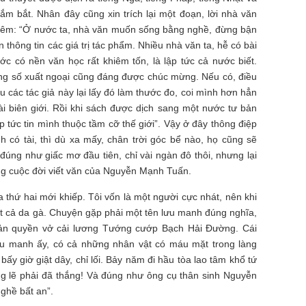
ắm bắt. Nhân đây cũng xin trích lại một đoạn, lời nhà văn
hêm: “Ở nước ta, nhà văn muốn sống bằng nghề, đừng bận
n thông tin các giá trị tác phẩm. Nhiều nhà văn ta, hễ có bài
ớc có nền văn học rất khiêm tốn, là lập tức cả nước biết.
úng số xuất ngoại cũng đáng được chúc mừng. Nếu có, điều
các tác giả này lại lấy đó làm thước đo, coi mình hơn hẳn
i biên giới. Rồi khi sách được dịch sang một nước tư bản
 tức tin mình thuộc tầm cỡ thế giới”. Vậy ở đây thông điệp
h có tài, thì dù xa mấy, chân trời góc bể nào, họ cũng sẽ
 đúng như giấc mơ đầu tiên, chỉ vài ngàn đô thôi, nhưng lại
ong cuộc đời viết văn của Nguyễn Mạnh Tuấn.
 thứ hai mới khiếp. Tôi vốn là một người cực nhát, nên khi
ết cả da gà. Chuyện gặp phải một tên lưu manh đúng nghĩa,
n quyền vở cải lương Tướng cướp Bạch Hải Đường. Cái
ưu manh ấy, có cả những nhân vật có máu mặt trong làng
ấy giờ giật dây, chỉ lối. Bảy năm đi hầu tòa lao tâm khổ tứ
g lẽ phải đã thắng! Và đúng như ông cụ thân sinh Nguyễn
nghề bất an”.