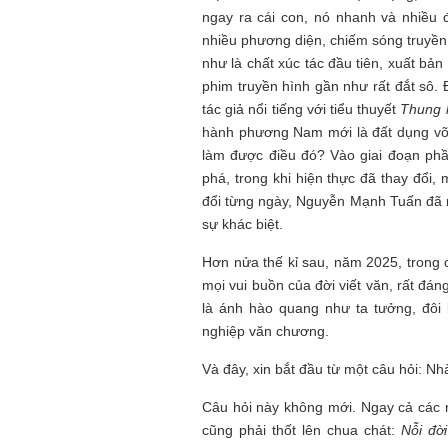
Mùa xanh
ngay ra cái con, nó nhanh và nhiều 
nhiều phương diện, chiếm sóng truyền 
như là chất xúc tác đầu tiên, xuất bản 
phim truyền hình gần như rất đắt sô.
tác giả nổi tiếng với tiểu thuyết
Thung 
hành phương Nam mới là đất dụng võ”
làm được điều đó? Vào giai đoạn phần
Tôi từng hình dung viế
phá, trong khi hiện thực đã thay đổi,
NHỮNG
công việc của sự hư c
NGƯỜI
hành trình phác dựng t
đổi từng ngày, Nguyễn Mạnh Tuấn đã mạ
TÔI GẶP,
trí tưởng tượng, nơi n
sự khác biệt.
NHỮNG
do tạo hình mọi thứ th
CHUYỆN
(TRẦN THỊ TÚ NGỌC)
Hơn nửa thế kỉ sau, năm 2025, trong
TÔI VIẾT
mọi vui buồn của đời viết văn, rất đá
là ánh hào quang như ta tưởng, đôi
nghiệp văn chương.
Và đây, xin bắt đầu từ một câu hỏi: N
Câu hỏi này không mới. Ngay cả các n
cũng phải thốt lên chua chát:
Nỗi đờ