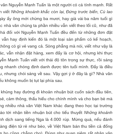
à văn Nguyễn Mạnh Tuấn là một người có cá tính mạnh. Rất
n viết
Những khoảnh khắc còn lại, Đứng trước biển, Cù lao
ày ấy ông mới chừng ba mươi, hay già vài ba năm tuổi gì
c nhà văn chúng ta phần nhiều vẫn viết theo lối cũ, như đã
t phá đối với Nguyễn Mạnh Tuấn đều đến từ những đơn đặt
 vẫn hay định kiến đó là một loại sản phẩm có kế hoạch,
 không có gì vẻ vang cả. Sòng phẳng mà nói, viết như vậy là
hác, vẫn nhận đặt hàng, xem đấy là cơ hội, nhưng khi thực
yễn Mạnh Tuấn viết với thái độ tôn trọng sự thực, rồi sáng
ông nhanh chóng định danh được tên tuổi mình. Đấy là điều
, nhưng chói sáng về sau. Vậy gợi ý ở đây là gì? Nhà văn
u không muốn bị tụt lại phía sau.
ó khủng hay đường đi khoản nhuận bút cuốn sách đầu tiên,
sẻ, cảm thông, thấu hiểu cho chính mình và cho bạn bè mà
g nhiều nhà văn Việt Nam khác đang theo học tại trường
áo tới nhận tiền nhuận bút cho tiểu thuyết
Những khoảnh
nh
dịch sang tiếng Nga là 4.000 rúp. Mừng quá, nếu đánh
ng điện tử rẻ như bèo, về Việt Nam bán thu tiền cả đống
n họ cũng chẳng cho). Đúng như quan niệm rất nhân văn