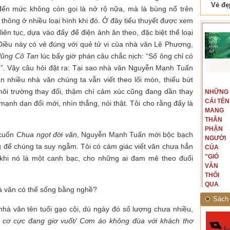
 Tam Cốc
Lẫm liệt Hải Vân quan
đến mức không còn gọi là nở rộ nữa, mà là bùng nổ trên
thông ở nhiều loại hình khi đó. Ở đây tiểu thuyết được xem
liên tục, dựa vào đấy để điện ảnh ăn theo, đặc biệt thể loại
 Điều này có vẻ đúng với quẻ tử vi của nhà văn Lê Phương,
lũng Cô Tan
lúc bấy giờ phán câu chắc nịch: “Số ông chỉ có
. Vậy câu hỏi đặt ra: Tại sao nhà văn Nguyễn Mạnh Tuấn
 nhiều nhà văn chúng ta vẫn viết theo lối mòn, thiếu bứt
t văn là
Là người đi dọc biên giới phía
 môi trường thay đổi, thậm chí cảm xúc cũng đang dần thay
NGUYÊN
NHỮNG
ấu, một
Bắc, tôi có thế mạnh khi hình
MẪU
CÁI TÊN
hế giới từ
dung, mở ra không gian của giai
nh dạn đổi mới, nhìn thẳng, nói thật. Tôi cho rằng đấy là
CỦA TÔI
MANG
hà văn tự
đoạn lịch sử đó... (PHẠM VÂN
LÀ
THÂN
eo ý mình...
ANH)
NHỮNG
PHẬN
 cuốn
Chua ngọt đời văn
, Nguyễn Mạnh Tuấn mới bộc bạch
NGƯỜI
NGƯỜI
ng để chúng ta suy ngẫm. Tôi có cảm giác viết văn chưa hẳn
ĐÃ PHẤT
CỦA
CAO CỜ
"GIÓ
 khi nó là một canh bạc, cho những ai đam mê theo đuổi
HỒNG
VẪN
THÁNG
THỔI
TÁM
QUA
hà văn có thể sống bằng nghề?
NĂM
RỪNG
Sách 
1945
NHIỆT
hà văn tên tuổi gạo cội, dù ngày đó số lượng chưa nhiều,
ĐỚI"
i cơ cực đang giơ vuốt/ Cơm áo không đùa với khách thơ