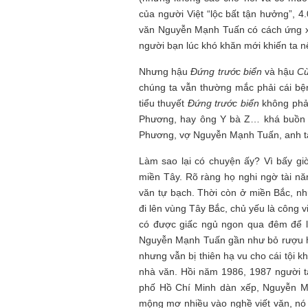
của người Việt “lộc bất tận hưởng”, 
văn Nguyễn Mạnh Tuấn có cách ứng xử t
người bạn lúc khó khăn mới khiến ta n
Nhưng hậu
Đứng trước biển
và hậu
Cù
chúng ta vẫn thường mắc phải cái bệ
tiểu thuyết
Đứng trước biển
không phải
Phương, hay ông Y bà Z… khá buồn c
Phương, vợ Nguyễn Mạnh Tuấn, anh ta 
Làm sao lại có chuyện ấy? Vì bấy gi
miền Tây. Rõ ràng họ nghi ngờ tài n
văn tự bạch. Thời còn ở miền Bắc, n
đi lên vùng Tây Bắc, chủ yếu là công 
có được giấc ngủ ngon qua đêm để l
Nguyễn Mạnh Tuấn gần như bỏ rượu hẳ
nhưng vẫn bị thiên hạ vu cho cái tội k
nhà văn. Hồi năm 1986, 1987 người t
phố Hồ Chí Minh dàn xếp, Nguyễn Mạ
mộng mơ nhiều vào nghề viết văn, nó