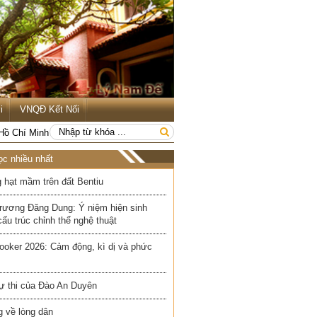
i
VNQĐ Kết Nối
 Hồ Chí Minh
ọc nhiều nhất
 hạt mầm trên đất Bentiu
rương Đăng Dung: Ý niệm hiện sinh
cấu trúc chỉnh thể nghệ thuật
ooker 2026: Cảm động, kì dị và phức
ự thi của Đào An Duyên
 về lòng dân