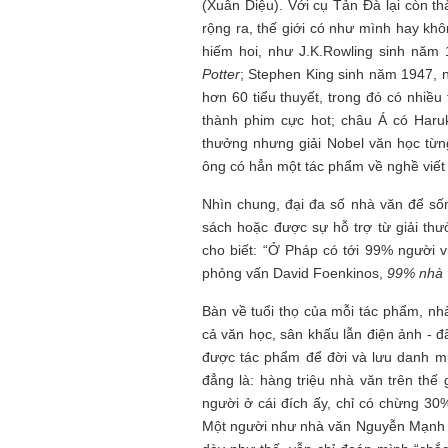
(Xuân Diệu). Với cụ Tản Đà lại còn t
rộng ra, thế giới có như mình hay kh
hiếm hoi, như J.K.Rowling sinh năm 
Potter
; Stephen King sinh năm 1947, ng
hơn 60 tiểu thuyết, trong đó có nhiề
thành phim cực hot; châu Á có Haru
thưởng nhưng giải Nobel văn học từn
ông có hẳn một tác phẩm về nghề viết t
Nhìn chung, đại đa số nhà văn để số
sách hoặc được sự hỗ trợ từ giải th
cho biết: “Ở Pháp có tới 99% người 
phỏng vấn David Foenkinos,
99% nhà 
Bàn về tuổi thọ của mỗi tác phẩm, n
cả văn học, sân khấu lẫn điện ảnh -
được tác phẩm để đời và lưu danh muô
đẳng là: hàng triệu nhà văn trên thế 
người ở cái đích ấy, chỉ có chừng 30
Một người như nhà văn Nguyễn Mạnh Tu