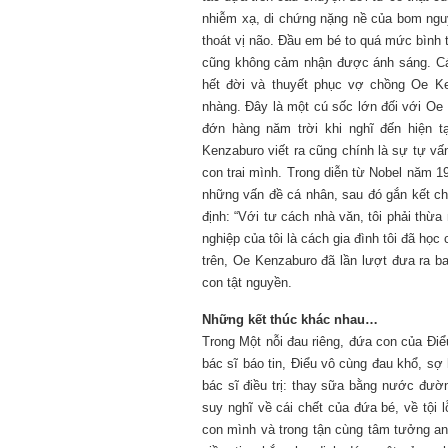
nhiễm xạ, di chứng nặng nề của bom ng
thoát vị não. Đầu em bé to quá mức bình 
Mùa xanh
cũng không cảm nhận được ánh sáng. Các 
hết đời và thuyết phục vợ chồng Oe Ke
nhàng. Đây là một cú sốc lớn đối với Oe 
đớn hàng năm trời khi nghĩ đến hiện t
Kenzaburo viết ra cũng chính là sự tự v
con trai mình. Trong diễn từ Nobel năm 19
những vấn đề cá nhân, sau đó gắn kết chú
Tôi từng hình dung viế
NHỮNG
định: “Với tư cách nhà văn, tôi phải thừ
công việc của sự hư c
NGƯỜI
hành trình phác dựng t
nghiệp của tôi là cách gia đình tôi đã họ
TÔI GẶP,
trí tưởng tượng, nơi n
trên, Oe Kenzaburo đã lần lượt đưa ra b
NHỮNG
do tạo hình mọi thứ th
con tật nguyền.
CHUYỆN
(TRẦN THỊ TÚ NGỌC)
TÔI VIẾT
Những kết thúc khác nhau…
Trong Một nỗi đau riêng, đứa con của Điể
bác sĩ báo tin, Điểu vô cùng đau khổ, sợ
bác sĩ điều trị: thay sữa bằng nước đườ
suy nghĩ về cái chết của đứa bé, về tội
con mình và trong tận cùng tâm tưởng an