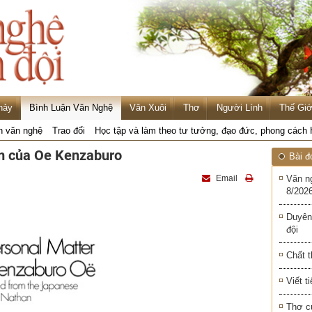
hảy
Bình Luận Văn Nghệ
Văn Xuôi
Thơ
Người Lính
Thế Giớ
n văn nghệ
Trao đổi
Học tập và làm theo tư tưởng, đạo đức, phong cách
ẩm của Oe Kenzaburo
Bài đ
Email
Văn n
8/2026
Duyên
đội
Chất t
Viết t
Thơ c