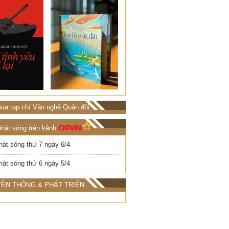
ua tạp chí Văn nghệ Quân đội
phát sóng trên kênh
hát sóng thứ 7 ngày 6/4
hát sóng thứ 6 ngày 5/4
ỀN THÔNG & PHÁT TRIỂN