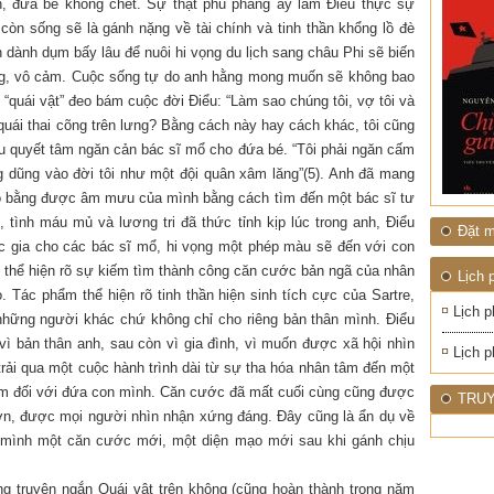
ĐỚI"
h, đứa bé không chết. Sự thật phũ phàng ấy làm Điểu thực sự
 còn sống sẽ là gánh nặng về tài chính và tinh thần khổng lồ đè
 dành dụm bấy lâu để nuôi hi vọng du lịch sang châu Phi sẽ biến
ùng, vô cảm. Cuộc sống tự do anh hằng mong muốn sẽ không bao
“quái vật” đeo bám cuộc đời Điểu: “Làm sao chúng tôi, vợ tôi và
t quái thai cõng trên lưng? Bằng cách này hay cách khác, tôi cũng
iểu quyết tâm ngăn cản bác sĩ mổ cho đứa bé. “Tôi phải ngăn cấm
 dũng vào đời tôi như một đội quân xâm lăng”(5). Anh đã mang
ho bằng được âm mưu của mình bằng cách tìm đến một bác sĩ tư
 tình máu mủ và lương tri đã thức tỉnh kịp lúc trong anh, Điểu
Đặt m
c gia cho các bác sĩ mổ, hi vọng một phép màu sẽ đến với con
t thể hiện rõ sự kiếm tìm thành công căn cước bản ngã của nhân
Lịch 
 Tác phẩm thể hiện rõ tinh thần hiện sinh tích cực của Sartre,
Lịch p
những người khác chứ không chỉ cho riêng bản thân mình. Điểu
vì bản thân anh, sau còn vì gia đình, vì muốn được xã hội nhìn
Lịch p
trải qua một cuộc hành trình dài từ sự tha hóa nhân tâm đến một
hiệm đối với đứa con mình. Căn cước đã mất cuối cùng cũng được
TRUY
ơn, được mọi người nhìn nhận xứng đáng. Đây cũng là ẩn dụ về
 mình một căn cước mới, một diện mạo mới sau khi gánh chịu
ong truyện ngắn Quái vật trên không (cũng hoàn thành trong năm