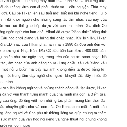
nào với người con không may mắn của mình? Đó là phương thức
ỗi đau riêng: đưa con đi phẫu thuật và… cầu nguyện. Thật may
. Cậu bé Hikari lên sáu tuổi mới biết nói khi nghe tiếng líu lo
chim đã khơi nguồn cho những sáng tác âm nhạc sau này của
ăn mới có thể giao tiếp được với con trai mình. Gia đình Oe
ng ngôn ngữ còn hạn chế, Hikari đã được “đánh thức” bằng thứ
Cậu học chơi piano và hứng thú chép nhạc. Khi lớn lên, Hikari
a đĩa CD nhạc của Hikari phát hành năm 1990 đã đưa anh đến với
ây phương ở Nhật Bản. Đĩa CD đầu tiên bán được 400.000 bản.
tự nhiên như sự ngây thơ, trong trẻo của người soạn nhạc. Nó
 tác, âm nhạc của anh càng chứa đựng chiều sâu về “tiếng kêu
 một nỗi u buồn mà bấy lâu anh không diễn tả được bằng lời.
ong một trung tâm dạy nghề cho người khuyết tật. Bấy nhiêu đó
ai mình.
c vươn lên không ngừng và những thành công đã đạt được, Hikari
g đã vỡ vụn thành từng mảnh của cha mình mà còn là điểm tựa,
ăng của ông, để ông viết nên những tác phẩm mang tầm thời đại,
 Câu chuyện giữa cha và con của Oe Kenzaburo mãi là một câu
ng lòng người về tình phụ tử thiêng liêng và giúp chúng ta thêm
à sức mạnh của văn học nói riêng và nghệ thuật nói chung không
người với con người