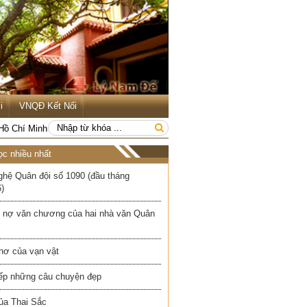
i
VNQĐ Kết Nối
 Hồ Chí Minh
ọc nhiều nhất
ghệ Quân đội số 1090 (đầu tháng
)
 nợ văn chương của hai nhà văn Quân
hơ của vạn vật
iếp những câu chuyện đẹp
ủa Thai Sắc