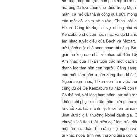
đời thật, ông đã lựa chọn phương thức 
mà ông đã lựa chọn cho Điểu trong Một n
mắn, ca mổ đã thành công quá sức mong đợi
của một đôi chim sẻ nước. Chính loài 
Hikari. Cũng từ đó, hai vợ chồng nhà v
Kenzaburo cho con học nhạc và dù khả nă
âm nhạc tuyệt diệu của Bach và Mozart. 
trở thành một nhà soạn nhạc tài năng. B
giải thưởng cao nhất về nhạc cổ điển T
Âm nhạc của Hikari tuôn trào một cách 
thanh lọc tâm hồn con người. Càng sáng
của một tâm hồn u uẩn đang than khóc”,
Ngoài soạn nhạc, Hikari còn làm việc tr
cũng đủ để Oe Kenzaburo tự hào về con tr
Có thể nói, với lòng ham sống, sự nỗ lự
không chỉ phục sinh tâm hồn tưởng chừn
là chất xúc tác mãnh liệt khơi lên tài n
đoạt được giải thưởng Nobel danh giá.
chuyện “cổ tích thời hiện đại” làm xúc độ
một lần nữa thấm thía rằng, cội nguồn v
gì khác ngoài tình yêu thương giữa con 