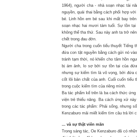
1964), người cha - nhà soạn nhạc tài nă
nguyền, quái thai bằng cách phối hợp vớ
bé. Linh hồn em bé sau khi mất bay trên
soạn nhạc hai mươi tám tuổi. Sự tồn tại 
không thể tha thứ. Sau này anh ta trở nên
chết trong đau đớn.
Người cha trong cuốn tiểu thuyết Tiếng t
đứa con tật nguyền bằng cách gửi nó vào m
tránh tạm thời, nó khiến cho tâm hồn ng
bị ám ảnh, lo sợ bởi sự tồn tại của đứ
nhưng sự kiếm tìm là vô vọng, bởi đứa co
cốt lõi bản chất của anh. Cuối cuốn tiểu
trong cuộc kiếm tìm của riêng mình.
Ba tác phẩm kể trên là ba cách thức ứng 
viện trẻ thiểu năng. Ba cách ứng xử nà
trong các tác phẩm: Phải sống, nhưng s
Kenzaburo mải miết kiếm tìm câu trả lời c
... và sự thật viên mãn
Trong sáng tác, Oe Kenzaburo đã có nhữn