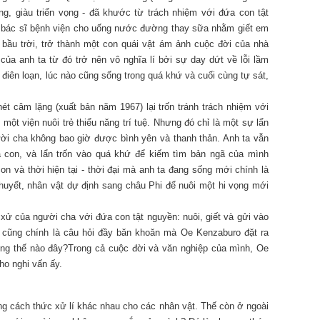
ng, giàu triển vọng - đã khước từ trách nhiệm với đứa con tật
i bác sĩ bệnh viện cho uống nước đường thay sữa nhằm giết em
 bầu trời, trở thành một con quái vật ám ảnh cuộc đời của nhà
của anh ta từ đó trở nên vô nghĩa lí bởi sự day dứt về lỗi lầm
 điên loạn, lúc nào cũng sống trong quá khứ và cuối cùng tự sát,
hét câm lặng (xuất bản năm 1967) lại trốn tránh trách nhiệm với
ột viện nuôi trẻ thiểu năng trí tuệ. Nhưng đó chỉ là một sự lẩn
ười cha không bao giờ được bình yên và thanh thản. Anh ta vẫn
a con, và lẩn trốn vào quá khứ để kiếm tìm bản ngã của mình
n và thời hiện tại - thời đại mà anh ta đang sống mới chính là
 thuyết, nhân vật dự định sang châu Phi để nuôi một hi vọng mới
xử của người cha với đứa con tật nguyền: nuôi, giết và gửi vào
y cũng chính là câu hỏi đầy băn khoăn mà Oe Kenzaburo đặt ra
ống thế nào đây?Trong cả cuộc đời và văn nghiệp của mình, Oe
ho nghi vấn ấy.
g cách thức xử lí khác nhau cho các nhân vật. Thế còn ở ngoài