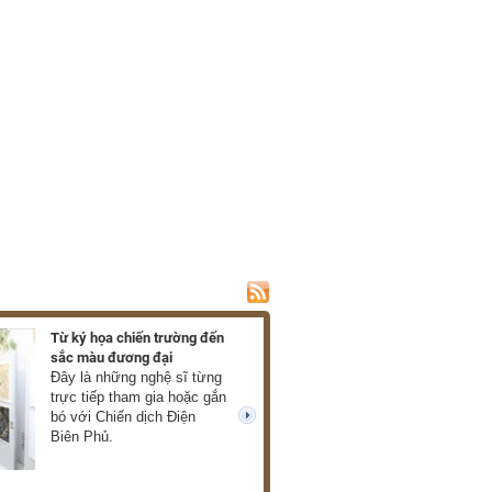
Từ ký họa chiến trường đến
Ra mắt hồi ký về c
sắc màu đương đại
của Xuân Phượng
Đây là những nghệ sĩ từng
Những thước phim
trực tiếp tham gia hoặc gắn
mở ra trước mắt 
bó với Chiến dịch Điện
về chiến tranh châ
next
Biên Phủ.
thực, giàu cảm xú
cùng tàn khốc. (T