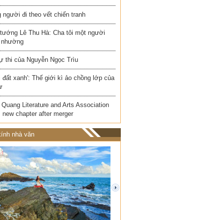
người đi theo vết chiến tranh
 tướng Lê Thu Hà: Cha tôi một người
 nhường
ự thi của Nguyễn Ngọc Trìu
i đất xanh': Thế giới kì ảo chồng lớp của
ư
Quang Literature and Arts Association
 new chapter after merger
ính nhà văn
next