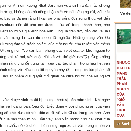
uyên tử Mĩ ném xuống Nhật Bản, nên vừa sinh ra đã mắc chứng
thường, không có khả năng nhận biết và nói tiếng người, đôi mắt
 Tam Cốc
Lẫm liệt Hải Vân quan
bác sĩ đã nói rằng Hikari sẽ phải sống đời sống thực vật đến
nzaburo nên để cho em được… “ra đi” trong thanh thản, nhẹ
Kenzaburo và gia đình nhà văn. Ông đã trăn trở, dằn vặt và đau
ại và tương lai của đứa con tội nghiệp. Những trang văn Oe
ấn lương tâm và trách nhiệm của một người cha trước vận mệnh
94, ông nói: “Về căn bản, phong cách viết của tôi khởi nguồn từ
ng với xã hội, với cuộc đời và với thế giới này”(2). Ông khẳng
t văn là
Là người đi dọc biên giới phía
NGUYÊN
NHỮNG
a nhận rằng chủ đề trung tâm của các tác phẩm trong hầu hết văn
ấu, một
Bắc, tôi có thế mạnh khi hình
MẪU
CÁI TÊN
hế giới từ
dung, mở ra không gian của giai
c cách sống với đứa con tật nguyền này”(3). Trong ba tác phẩm kể
CỦA TÔI
MANG
hà văn tự
đoạn lịch sử đó... (PHẠM VÂN
a đáp án nhằm giải quyết mối quan hệ giữa người cha và người
LÀ
THÂN
eo ý mình...
ANH)
NHỮNG
PHẬN
NGƯỜI
NGƯỜI
ĐÃ PHẤT
CỦA
u vừa được sinh ra đã bị chứng thoát vị não bẩm sinh. Khi nghe
CAO CỜ
"GIÓ
HỒNG
VẪN
 hãi và hoảng loạn. Sau đó, Điểu đồng ý với phương án của viên
THÁNG
THỔI
ng để chờ đứa bé yếu dần đi rồi về với Chúa trong an lành. Anh
TÁM
QUA
 lỗi của bản thân mình. Dẫu vậy, anh vẫn mong chờ cái chết của
NĂM
RỪNG
Sách 
h tin chắc nó sẽ chết. Thế nhưng, ngược lại với mong muốn và
1945
NHIỆT