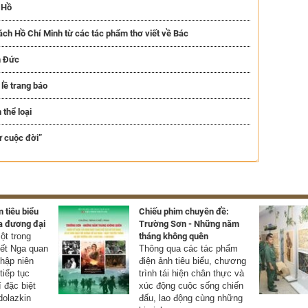
 Hồ
ách Hồ Chí Minh từ các tác phẩm thơ viết về Bác
n Đức
lề trang báo
 thể loại
 cuộc đời”
 tiêu biểu
Chiếu phim chuyên đề:
a đương đại
Trường Sơn - Những năm
t trong
tháng không quên
yết Nga quan
Thông qua các tác phẩm
thập niên
điện ảnh tiêu biểu, chương
tiếp tục
trình tái hiện chân thực và
í đặc biệt
xúc động cuộc sống chiến
olazkin
đấu, lao động cùng những