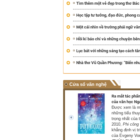
Tìm thêm một vẻ đẹp trong thơ Bác
Học tập tư tưởng, đạo đức, phong c
Một cái nhìn về trường phái ngữ vă
Hồi kí báo chí và những chuyện bên 
Lục bát với những sáng tạo cách tân
Nhà thơ Vũ Quần Phương: “Biển như
Cửa sổ văn nghệ
Triển lãm hơn 100 tác phẩm
Ra mắt tác phẩm
của danh họa Lê Bá Đảng
của văn học Ng
Triển lãm giới thiệu đến
Được xem là mộ
công chúng hơn 100 tác
những tiểu thu
phẩm tiêu biểu thuộc nhiều
trọng nhất của 
prev
loại hình như hội họa, điêu
2010,
Phi công
khắc, phù điêu (THU HÀ)
khẳng định vị tr
của Evgeny Vod