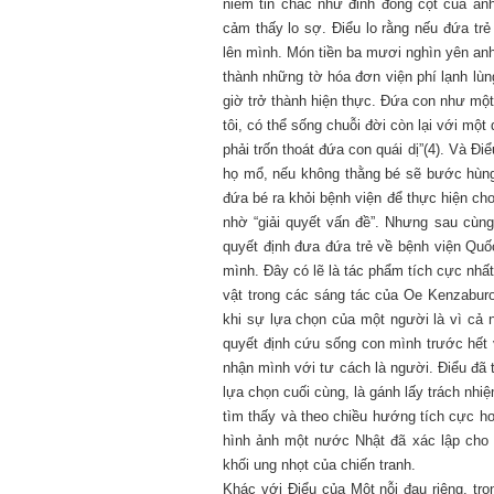
niềm tin chắc như đinh đóng cột của an
cảm thấy lo sợ. Điểu lo rằng nếu đứa trẻ
lên mình. Món tiền ba mươi nghìn yên anh
thành những tờ hóa đơn viện phí lạnh l
giờ trở thành hiện thực. Đứa con như một 
tôi, có thể sống chuỗi đời còn lại với mộ
phải trốn thoát đứa con quái dị”(4). Và Đ
họ mổ, nếu không thằng bé sẽ bước hùng
đứa bé ra khỏi bệnh viện để thực hiện c
nhờ “giải quyết vấn đề”. Nhưng sau cùng,
quyết định đưa đứa trẻ về bệnh viện Quố
mình. Đây có lẽ là tác phẩm tích cực nhấ
vật trong các sáng tác của Oe Kenzaburo.
khi sự lựa chọn của một người là vì cả 
quyết định cứu sống con mình trước hết 
nhận mình với tư cách là người. Điểu đã 
lựa chọn cuối cùng, là gánh lấy trách n
tìm thấy và theo chiều hướng tích cực h
hình ảnh một nước Nhật đã xác lập cho
khối ung nhọt của chiến tranh.
Khác với Điểu của Một nỗi đau riêng, tr