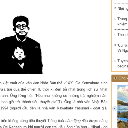
Những 
Trung
khiêm
Thơ d
'Cú rờ
Vĩ Ng
Tuyen 
begins
Ống k
 kiệt xuất của văn đàn Nhật Bản thế kỉ XX. Oe Kenzaburo sinh
a trải qua thế chiến II, thời kì đen tối nhất trong lịch sử Nhật
 tranh. Ông từng nói: “Nếu như không có những trải nghiệm năm
bao giờ trở thành tiểu thuyết gia”(1). Ông là nhà văn Nhật Bản
1994 (người đầu tiên là nhà văn Kawabata Yasunari - đoạt giải
prev
 trên không cùng tiểu thuyết Tiếng
thét câm lặng
đều được sáng
a Oe Kenzaburo khi người con trai đầu lòng của ông - Hikari - do