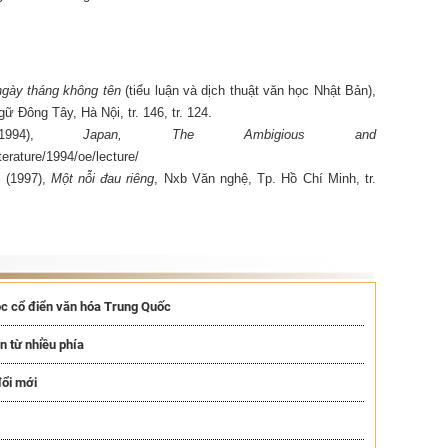
ngày tháng không tên
(tiểu luận và dịch thuật văn học Nhật Bản),
 Đông Tây, Hà Nội, tr. 146, tr. 124.
4),
Japan, The Ambigious and
terature/1994/oe/lecture/
 (1997),
Một nỗi đau riêng
, Nxb Văn nghệ, Tp. Hồ Chí Minh, tr.
ọc cổ điển văn hóa Trung Quốc
n từ nhiều phía
đổi mới