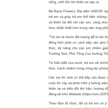
sống, sinh tồn khi thiên tai xảy ra.
NHỮNG
công việc của sự hư c
NGƯỜI
hành trình phác dựng t
Bà Rana Flowers, Đại diện UNICEF tại 
TÔI GẶP,
trí tưởng tượng, nơi n
trẻ em và giúp trẻ em thể hiện những
NHỮNG
do tạo hình mọi thứ th
CHUYỆN
(TRẦN THỊ TÚ NGỌC)
và thiên tai đối với các em, cũng 
TÔI VIẾT
hơn, khẩn thiết hơn trong việc ứng phó 
"Trẻ em là nhóm đối tượng dễ bị tổn t
đồng thời phải có cách tiếp cận phù
thức, kỹ năng cho các em nhằm giảm 
Trường Sơn, Phó Tổng Cục trưởng Tổng
Từ hiểu biết của mình, trẻ em sẽ ch
thức, trách nhiệm trong công tác phòng
Các em thí sinh có thể tiếp cận được
cuộc thi này và phát triển ý tưởng si
thiên tai và biến đổi khí hậu, hướng 
đăng tải trên Website (https://uni.cf/
Theo Ban tổ chức, tất cả trẻ em có