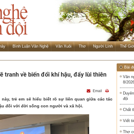
hảy
Bình Luận Văn Nghệ
Văn Xuôi
Thơ
Người Lính
Thế Giớ
Bài đ
 tranh về biến đổi khí hậu, đẩy lùi thiên
Văn n
8/2026
Email
Duyên
đội
ày, trẻ em sẽ hiểu biết rõ sự liên quan giữa các tác
hậu đối với đời sống con người và xã hội.
Chất t
Viết t
Thơ c