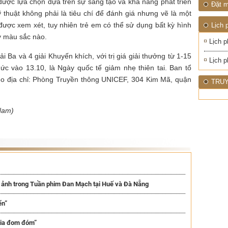
 được lựa chọn dựa trên sự sáng tạo và khả năng phát triển
Đặt m
thuật không phải là tiêu chí để đánh giá nhưng vẽ là một
 được xem xét, tuy nhiên trẻ em có thể sử dụng bất kỳ hình
Lịch 
kỳ màu sắc nào.
Lịch p
iải Ba và 4 giải Khuyến khích, với trị giá giải thưởng từ 1-15
Lịch p
hức vào 13.10, là Ngày quốc tế giảm nhẹ thiên tai. Ban tổ
heo địa chỉ: Phòng Truyền thông UNICEF, 304 Kim Mã, quận
TRUY
Nam)
n ảnh trong Tuần phim Đan Mạch tại Huế và Đà Nẵng
ển”
tia đom đóm”