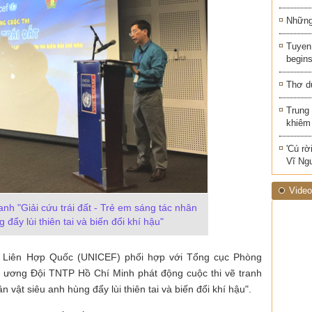
Những 
Tuyen 
begins
Thơ d
Trung
khiêm
'Cú rờ
Vĩ Ng
Video
ranh "Giải cứu trái đất - Trẻ em sáng tác nhân
 đẩy lùi thiên tai và biến đổi khí hậu"
ng Liên Hợp Quốc (UNICEF) phối hợp với Tổng cục Phòng
 ương Đội TNTP Hồ Chí Minh phát động cuộc thi vẽ tranh
n vật siêu anh hùng đẩy lùi thiên tai và biến đổi khí hậu".