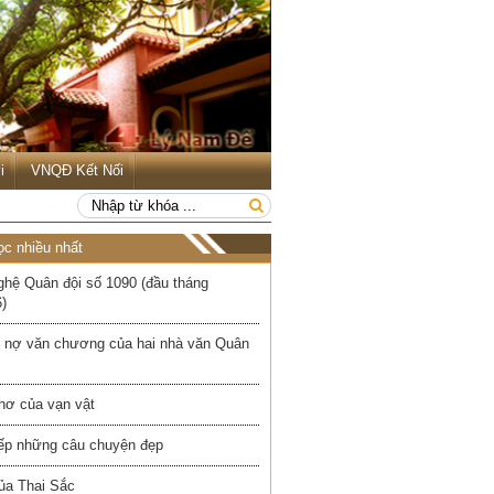
i
VNQĐ Kết Nối
ọc nhiều nhất
ghệ Quân đội số 1090 (đầu tháng
)
 nợ văn chương của hai nhà văn Quân
hơ của vạn vật
iếp những câu chuyện đẹp
ủa Thai Sắc