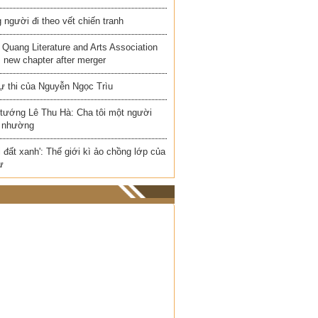
người đi theo vết chiến tranh
Quang Literature and Arts Association
 new chapter after merger
ự thi của Nguyễn Ngọc Trìu
 tướng Lê Thu Hà: Cha tôi một người
 nhường
i đất xanh': Thế giới kì ảo chồng lớp của
ư