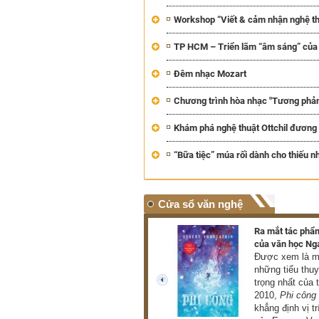
Workshop “Viết & cảm nhận nghệ th
TP HCM – Triển lãm “âm sáng” củ
Đêm nhạc Mozart
Chương trình hòa nhạc "Tương phản
Khám phá nghệ thuật Ottchil đương 
“Bữa tiệc” múa rối dành cho thiếu nh
Cửa sổ văn nghệ
Triển lãm hơn 100 tác phẩm
Ra mắt tác phẩm
của danh họa Lê Bá Đảng
của văn học Ng
Triển lãm giới thiệu đến
Được xem là mộ
công chúng hơn 100 tác
những tiểu thu
phẩm tiêu biểu thuộc nhiều
trọng nhất của 
prev
loại hình như hội họa, điêu
2010,
Phi công
khắc, phù điêu (THU HÀ)
khẳng định vị tr