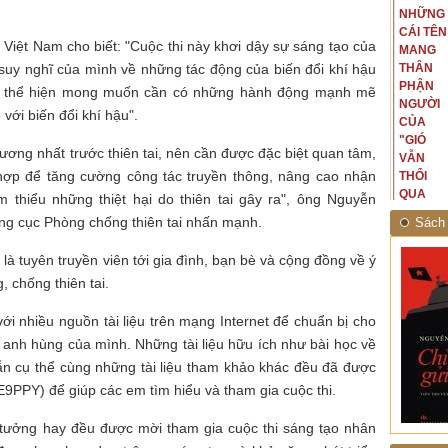
NGUYÊN
NHỮNG
ấu, một
Bắc, tôi có thế mạnh khi hình
MẪU
CÁI TÊN
hế giới từ
dung, mở ra không gian của giai
Việt Nam cho biết: "Cuộc thi này khơi dậy sự sáng tạo của
CỦA TÔI
MANG
hà văn tự
đoạn lịch sử đó... (PHẠM VÂN
 suy nghĩ của mình về những tác động của biến đổi khí hậu
LÀ
THÂN
eo ý mình...
ANH)
NHỮNG
PHẬN
như thể hiện mong muốn cần có những hành động mạnh mẽ
NGƯỜI
NGƯỜI
với biến đổi khí hậu".
ĐÃ PHẤT
CỦA
CAO CỜ
"GIÓ
hương nhất trước thiên tai, nên cần được đặc biệt quan tâm,
HỒNG
VẪN
 hợp để tăng cường công tác truyền thông, nâng cao nhận
THÁNG
THỔI
TÁM
QUA
thiểu những thiệt hại do thiên tai gây ra", ông Nguyễn
NĂM
RỪNG
 cục Phòng chống thiên tai nhấn mạnh.
Sách 
1945
NHIỆT
ĐỚI"
ính là tuyên truyền viên tới gia đình, bạn bè và cộng đồng về ý
, chống thiên tai.
 với nhiều nguồn tài liệu trên mạng Internet để chuẩn bị cho
êu anh hùng của mình. Những tài liệu hữu ích như bài học về
dẫn cụ thể cùng những tài liệu tham khảo khác đều đã được
2FE9PPY) để giúp các em tìm hiểu và tham gia cuộc thi.
 ý tưởng hay đều được mời tham gia cuộc thi sáng tạo nhân