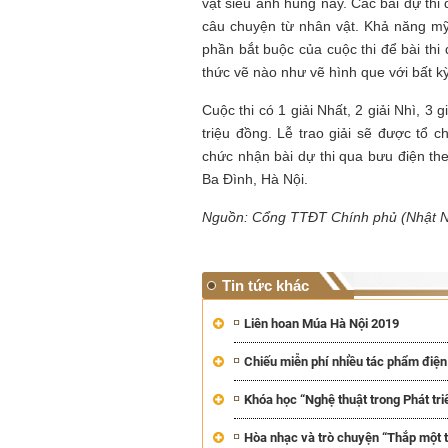
vật siêu anh hùng này. Các bài dự thi
câu chuyện từ nhân vật. Khả năng mỹ 
phần bắt buộc của cuộc thi để bài thi
thức vẽ nào như vẽ hình que với bất 
Cuộc thi có 1 giải Nhất, 2 giải Nhì, 3 g
triệu đồng. Lễ trao giải sẽ được tổ c
chức nhận bài dự thi qua bưu điện t
Ba Đình, Hà Nội.
Nguồn: Cổng TTĐT Chính phủ (Nhật 
Tin tức khác
Liên hoan Múa Hà Nội 2019
Chiếu miễn phí nhiều tác phẩm điệ
Khóa học “Nghệ thuật trong Phát tri
Hòa nhạc và trò chuyện “Thắp một 