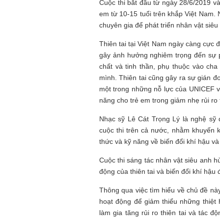
Cuộc thi bắt đầu từ ngày 28/6/2019 và
em từ 10-15 tuổi trên khắp Việt Nam.
chuyên gia để phát triển nhân vật siê
Thiên tai tại Việt Nam ngày càng cực đ
gây ảnh hưởng nghiêm trọng đến sự ph
chất và tinh thần, phụ thuộc vào cha
mình. Thiên tai cũng gây ra sự gián đo
một trong những nỗ lực của UNICEF và 
năng cho trẻ em trong giảm nhẹ rủi ro t
Nhạc sỹ Lê Cát Trọng Lý là nghệ sỹ
cuộc thi trên cả nước, nhằm khuyến 
thức và kỹ năng về biến đổi khí hậu và
Mùa xanh
Cuộc thi sáng tác nhân vật siêu anh h
động của thiên tai và biến đổi khí hậu 
Thông qua việc tìm hiểu về chủ đề này
hoạt động để giảm thiểu những thiệt 
làm gia tăng rủi ro thiên tai và tác 
Tôi từng hình dung viế