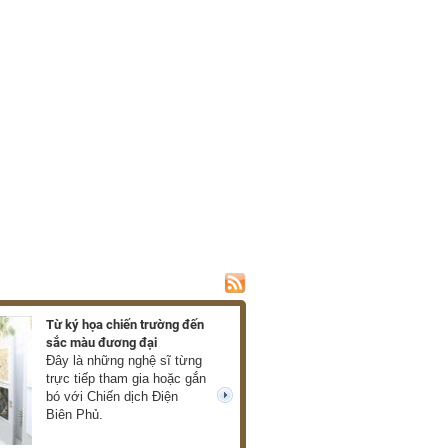
Từ ký họa chiến trường đến
Ra mắt hồi ký về c
sắc màu đương đại
của Xuân Phượng
Đây là những nghệ sĩ từng
Những thước phim
trực tiếp tham gia hoặc gắn
mở ra trước mắt 
bó với Chiến dịch Điện
về chiến tranh châ
next
Biên Phủ.
thực, giàu cảm xú
cùng tàn khốc. (T