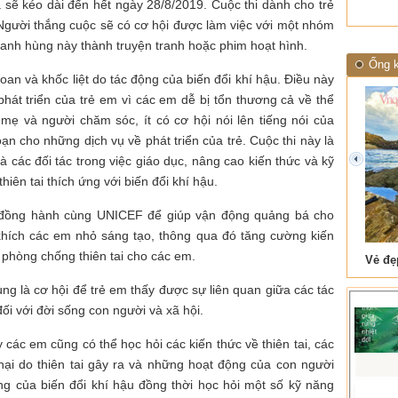
 sẽ kéo dài đến hết ngày 28/8/2019. Cuộc thi dành cho trẻ
 Người thắng cuộc sẽ có cơ hội được làm việc với một nhóm
u anh hùng này thành truyện tranh hoặc phim hoạt hình.
Ống k
oan và khốc liệt do tác động của biến đổi khí hậu. Điều này
át triển của trẻ em vì các em dễ bị tổn thương cả về thể
 mẹ và người chăm sóc, ít có cơ hội nói lên tiếng nói của
ạn cho những dịch vụ về phát triển của trẻ. Cuộc thi này là
các đối tác trong việc giáo dục, nâng cao kiến thức và kỹ
prev
hiên tai thích ứng với biến đổi khí hậu.
 đồng hành cùng UNICEF để giúp vận động quảng bá cho
khích các em nhỏ sáng tạo, thông qua đó tăng cường kiến
 phòng chống thiên tai cho các em.
 Tam Cốc
Lẫm liệt Hải Vân quan
ùng là cơ hội để trẻ em thấy được sự liên quan giữa các tác
đối với đời sống con người và xã hội.
 các em cũng có thể học hỏi các kiến thức về thiên tai, các
hại do thiên tai gây ra và những hoạt động của con người
động của biến đổi khí hậu đồng thời học hỏi một số kỹ năng
t văn là
Là người đi dọc biên giới phía