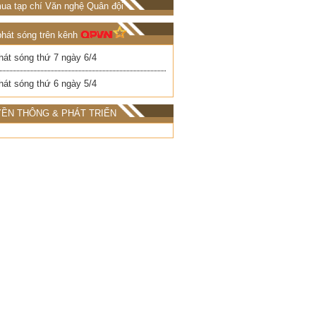
ua tạp chí Văn nghệ Quân đội
phát sóng trên kênh
hát sóng thứ 7 ngày 6/4
hát sóng thứ 6 ngày 5/4
ỀN THÔNG & PHÁT TRIỂN