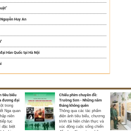
uật”
a Nguyễn Huy An
"
đại Hàn Quốc tại Hà Nội
i
 tiêu biểu
Chiếu phim chuyên đề:
a đương đại
Trường Sơn - Những năm
t trong
tháng không quên
yết Nga quan
Thông qua các tác phẩm
thập niên
điện ảnh tiêu biểu, chương
tiếp tục
trình tái hiện chân thực và
í đặc biệt
xúc động cuộc sống chiến