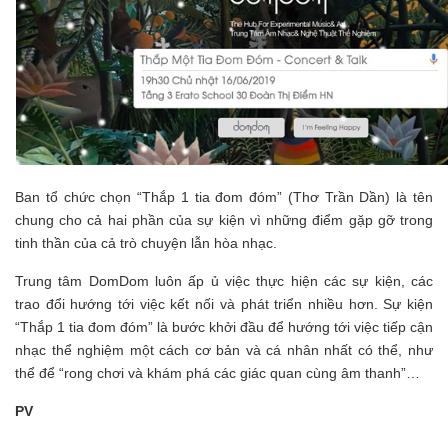
Ban tổ chức chọn “Thắp 1 tia đom đóm” (Thơ Trần Dần) là tên
chung cho cả hai phần của sự kiện vì những điểm gặp gỡ trong
tinh thần của cả trò chuyện lẫn hòa nhạc.
Trung tâm DomDom luôn ấp ủ việc thực hiện các sự kiện, các
trao đổi hướng tới việc kết nối và phát triển nhiều hơn. Sự kiện
“Thắp 1 tia đom đóm” là bước khởi đầu để hướng tới việc tiếp cận
nhạc thể nghiệm một cách cơ bản và cá nhân nhất có thể, như
thể để “rong chơi và khám phá các giác quan cùng âm thanh”…
PV