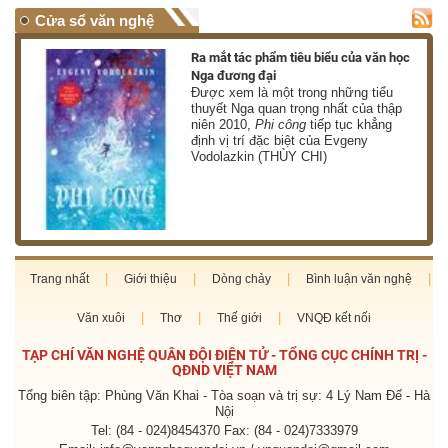
Cửa sổ văn nghệ
nh
Ra mắt tác phẩm tiêu biểu của văn học
Nga đương đại
g
Được xem là một trong những tiểu
thuyết Nga quan trọng nhất của thập
niên 2010,
Phi công
tiếp tục khẳng
định vị trí đặc biệt của Evgeny
Vodolazkin (THÙY CHI)
Trang nhất
Giới thiệu
Dòng chảy
Bình luận văn nghệ
Văn xuôi
Thơ
Thế giới
VNQĐ kết nối
TẠP CHÍ VĂN NGHỆ QUÂN ĐỘI ĐIỆN TỬ - TỔNG CỤC CHÍNH TRỊ -
QĐND VIỆT NAM
Tổng biên tập: Phùng Văn Khai - Tòa soạn và trị sự: 4 Lý Nam Đế - Hà
Nội
Tel: (84 - 024)8454370 Fax: (84 - 024)7333979