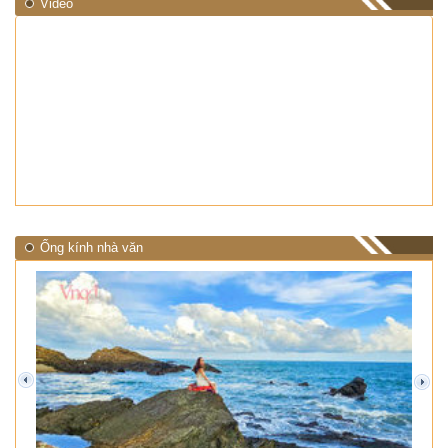
Video
Ống kính nhà văn
prev
next