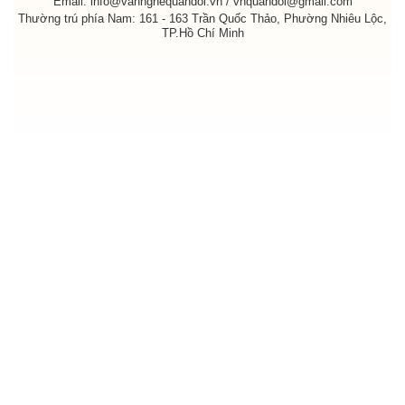
Email: info@vannghequandoi.vn / vnquandoi@gmail.com
Thường trú phía Nam: 161 - 163 Trần Quốc Thảo, Phường Nhiêu Lộc,
TP.Hồ Chí Minh