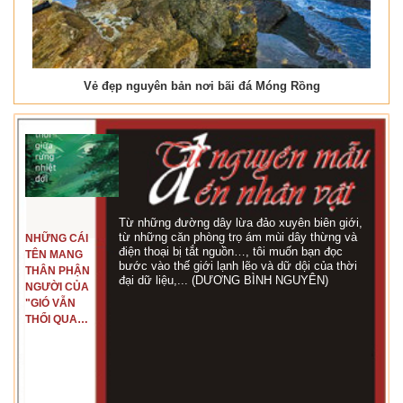
Vẻ đẹp nguyên bản nơi bãi đá Móng Rồng
Từ những đường dây lừa đảo xuyên biên giới,
từ những căn phòng trọ ám mùi dây thừng và
NHỮNG CÁI
điện thoại bị tắt nguồn…, tôi muốn bạn đọc
TÊN MANG
bước vào thế giới lạnh lẽo và dữ dội của thời
THÂN PHẬN
đại dữ liệu,... (DƯƠNG BÌNH NGUYÊN)
NGƯỜI CỦA
"GIÓ VẪN
THỔI QUA
RỪNG
NHIỆT ĐỚI"