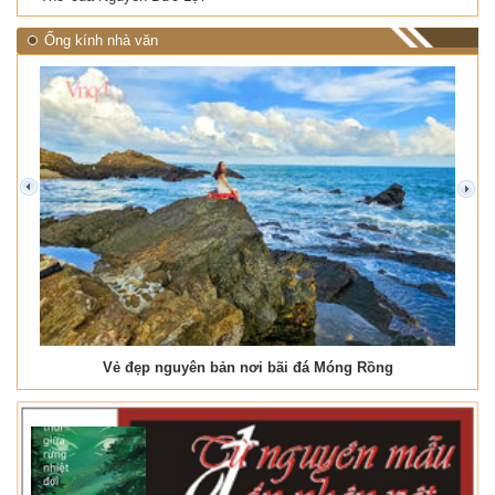
Ống kính nhà văn
prev
next
Vẻ đẹp nguyên bản nơi bãi đá Móng Rồng