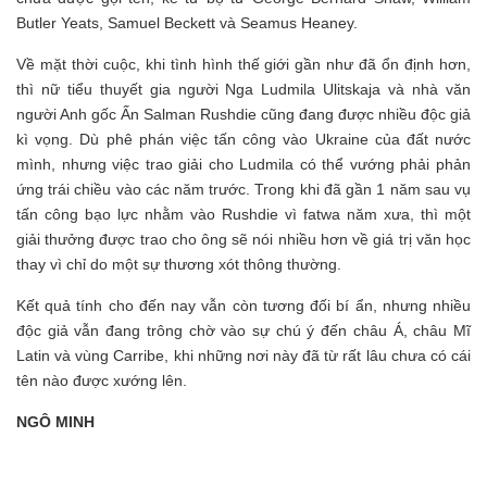
Butler Yeats, Samuel Beckett và Seamus Heaney.
Về mặt thời cuộc, khi tình hình thế giới gần như đã ổn định hơn,
thì nữ tiểu thuyết gia người Nga Ludmila Ulitskaja và nhà văn
người Anh gốc Ấn Salman Rushdie cũng đang được nhiều độc giả
kì vọng. Dù phê phán việc tấn công vào Ukraine của đất nước
mình, nhưng việc trao giải cho Ludmila có thể vướng phải phản
ứng trái chiều vào các năm trước. Trong khi đã gần 1 năm sau vụ
tấn công bạo lực nhằm vào Rushdie vì fatwa năm xưa, thì một
giải thưởng được trao cho ông sẽ nói nhiều hơn về giá trị văn học
thay vì chỉ do một sự thương xót thông thường.
Kết quả tính cho đến nay vẫn còn tương đối bí ẩn, nhưng nhiều
độc giả vẫn đang trông chờ vào sự chú ý đến châu Á, châu Mĩ
Latin và vùng Carribe, khi những nơi này đã từ rất lâu chưa có cái
tên nào được xướng lên.
NGÔ MINH