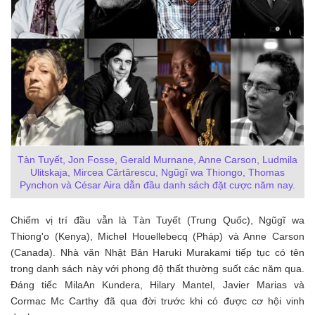
Tàn Tuyết, Jon Fosse, Gerald Murnane, Anne Carson, Ludmila
Ulitskaja, Mircea Cărtărescu, Ngũgĩ wa Thiongo, Thomas
Pynchon và César Aira dẫn đầu danh sách đặt cược năm nay.
Chiếm vị trí đầu vẫn là Tàn Tuyết (Trung Quốc), Ngũgĩ wa
Thiong'o (Kenya), Michel Houellebecq (Pháp) và Anne Carson
(Canada). Nhà văn Nhật Bản Haruki Murakami tiếp tục có tên
trong danh sách này với phong độ thất thường suốt các năm qua.
Đáng tiếc MilaAn Kundera, Hilary Mantel, Javier Marias và
Cormac Mc Carthy đã qua đời trước khi có được cơ hội vinh