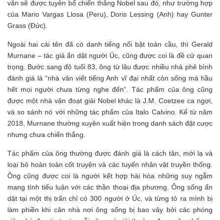
văn sẽ được tuyên bố chiến thắng Nobel sau đó, như trường hợp
của Mario Vargas Llosa (Peru), Doris Lessing (Anh) hay Gunter
Grass (Đức).
Ngoài hai cái tên đã có danh tiếng nổi bật toàn cầu, thì Gerald
Murnane – tác giả ẩn dật người Úc, cũng được coi là đề cử quan
trọng. Bước sang độ tuổi 83, ông từ lâu được nhiều nhà phê bình
đánh giá là “nhà văn viết tiếng Anh vĩ đại nhất còn sống mà hầu
hết mọi người chưa từng nghe đến”. Tác phẩm của ông cũng
được một nhà văn đoạt giải Nobel khác là J.M. Coetzee ca ngợi,
và so sánh nó với những tác phẩm của Italo Calvino. Kể từ năm
2018, Murnane thường xuyên xuất hiện trong danh sách đặt cược
nhưng chưa chiến thắng.
Tác phẩm của ông thường được đánh giá là cách tân, mới lạ và
loại bỏ hoàn toàn cốt truyện và các tuyến nhân vật truyền thống.
Ông cũng được coi là người kết hợp hài hòa những suy ngẫm
mang tính tiểu luận với các thần thoại địa phương. Ông sống ẩn
dật tại một thị trấn chỉ có 300 người ở Úc, và từng tỏ ra mình bị
làm phiền khi căn nhà nơi ông sống bị bao vây bởi các phóng