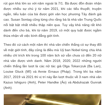
rút gọn khá lớn so với năm ngoái là 7/1. Bà được đồn đoán nhận
được nhiều sự chú ý từ năm 2021, khi các tiểu thuyết, truyện
ngắn, tiểu luận của bà được giới văn học phương Tây đánh giá
cao. Susan Sontag cũng từng cho rằng bà là nhà văn Trung Quốc
nổi bật bật nhất nhiều thập niên qua. Tuy vậy khả năng rất khó
dành đến cho bà, khi từ năm 2019, có một quy luật được ngầm
thừa nhận về việc bình đẳng giới tính.
Theo đó cứ cách một năm thì nhà văn chiến thắng có sự thay đổi
về mặt giới tính, đây cũng là điều mà Uỷ ban Nobel từng chịu khá
nhiều chỉ trích khi trong 100 năm lịch sử vẫn chưa có đến 20 nữ
nhà văn được vinh danh. Năm 2018, 2020, 2022 những người
chiến thắng lần lượt là các nữ tác giả Olga Tokarczuk (Ba Lan),
Louise Gluck (Mĩ) và Annie Ernaux (Pháp). Trong khi ba năm
2017, 2019 và 2021 thì vị trí này lần lượt thuộc về 3 nam nhà văn
Kazuo Ishiguro (Anh), Peter Handke (Áo) và Abdulrazak Gunrak
(Anh).