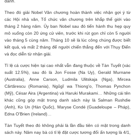
danh.
Theo đó giải Nobel Văn chương hoàn thành việc nhận gợi ý từ
các Hội nhà văn, Tổ chức văn chương trên khắp thế giới vào
tháng 2 hàng năm. Ủy ban Nobel sau đó tiến hành thu hẹp quy
mô xuống còn 20 ứng cử viên, trước khi rút gọn chỉ còn 5 người
vào tháng 5 cùng năm. Tháng 10 sẽ là lúc công chúng được biết
kết quả, và mất 2 tháng để người chiến thắng đến với Thụy Điển
và đọc diễn từ nhận giải.
Tỉ lệ cá cược hiện tại cao nhất vẫn đang thuộc về Tàn Tuyết (xác
suất 12.5%), sau đó là Jon Fosse (Na Uy), Gerald Murnane
(Australia), Anne Carson, Ludmila Ulitskaja (Nga), Mircea
Cărtărescu (Romania), Ngũgĩ wa Thiong'o, Thomas Pynchon
(Mỹ), César Aira (Argentina) và Haruki Murakami… Những cái tên
khác cũng góp mặt trong danh sách này là Salman Rushdie
(Anh), Ko Un (Hàn Quốc), Maryse Condé (Guadeloupe – Pháp),
Edna O'Brien (Ireland)…
Tàn Tuyết theo đó không phải là lần đầu tiên có mặt trong danh
sách này. Năm nay bà có tỉ lệ đặt cược tương đối ấn tượng là 4/1,