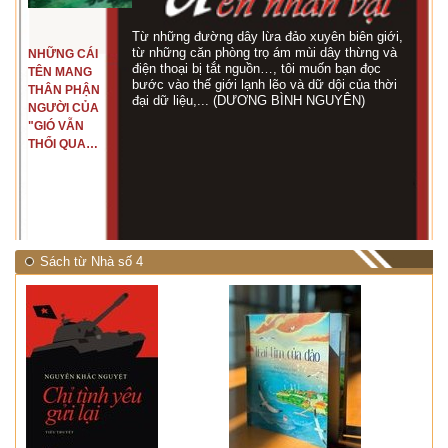
Từ những đường dây lừa đảo xuyên biên giới,
từ những căn phòng trọ ám mùi dây thừng và
NHỮNG CÁI
điện thoại bị tắt nguồn…, tôi muốn bạn đọc
TÊN MANG
bước vào thế giới lạnh lẽo và dữ dội của thời
THÂN PHẬN
đại dữ liệu,... (DƯƠNG BÌNH NGUYÊN)
NGƯỜI CỦA
"GIÓ VẪN
THỔI QUA
RỪNG
NHIỆT ĐỚI"
Sách từ Nhà số 4