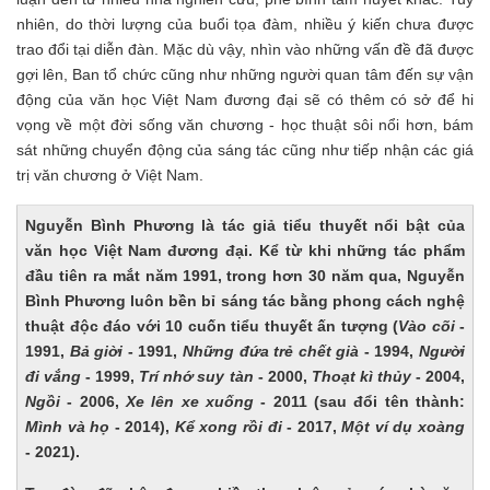
nhiên, do thời lượng của buổi tọa đàm, nhiều ý kiến chưa được
trao đổi tại diễn đàn. Mặc dù vậy, nhìn vào những vấn đề đã được
gợi lên, Ban tổ chức cũng như những người quan tâm đến sự vận
động của văn học Việt Nam đương đại sẽ có thêm có sở để hi
vọng về một đời sống văn chương - học thuật sôi nổi hơn, bám
sát những chuyển động của sáng tác cũng như tiếp nhận các giá
trị văn chương ở Việt Nam.
Nguyễn Bình Phương là tác giả tiểu thuyết nổi bật của
văn học Việt Nam đương đại. Kể từ khi những tác phẩm
đầu tiên ra mắt năm 1991, trong hơn 30 năm qua, Nguyễn
Bình Phương luôn bền bỉ sáng tác bằng phong cách nghệ
thuật độc đáo với 10 cuốn tiểu thuyết ấn tượng (
Vào cõi
-
1991,
Bả giời
- 1991,
Những đứa trẻ chết già
- 1994,
Người
đi vắng
- 1999,
Trí nhớ suy tàn
- 2000,
Thoạt kì thủy
- 2004,
Ngồi
- 2006,
Xe lên xe xuống
- 2011 (sau đổi tên thành:
Mình và họ
- 2014),
Kể xong rồi đi
- 2017,
Một ví dụ xoàng
- 2021).