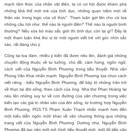
mạch tâm thức của nhân vật điên, ta có cơ hội được khám phá
những khả thể mới mẻ của tính dục, những quan niệm mới về
thân xác trong logic của vô thức”. Tham luận gợi lên cho cử tọa
những câu hỏi như: thế nào là người điên? Thế nào là người bình
thường? Nếu xóa bỏ màu sắc giới thì tính dục còn lại gì? Đây là
một tham luận khá thú vị từ một người viết trẻ với góc nhìn sắc
sảo, rất đáng chú ý.
Cũng tại tọa đàm, nhiều ý kiến đã được nêu lên, đánh giá những
chuyển động thuộc về tư tưởng, chủ đề, cảm hứng, ngôn ngữ,
cách viết của Nguyễn Bình Phương trong tiểu thuyết. Nhà văn
Phùng Văn Khai nhấn mạnh: Nguyễn Bình Phương lựa chọn cách
viết riêng - kiểu Nguyễn Bình Phương, để bày tỏ những trăn trở
về thực tại đời sống, theo cách của ông. Nhà thơ Phan Hoàng lại
nêu lên những suy tư về con đường của văn chương trong việc
kiến tạo các giá trị nhân văn của đời sống, từ trường hợp Nguyễn
Bình Phương. PGS.TS Phạm Xuân Thạch nhấn mạnh hơn đến
một kiểu diễn ngôn mới/ khác về văn chương thông qua những
trang viết của Nguyễn Bình Phương. Dường như, Nguyễn Bình
Phương đã tạo nên một mô hình tiểu thuyết mới, một lối tiếp cận