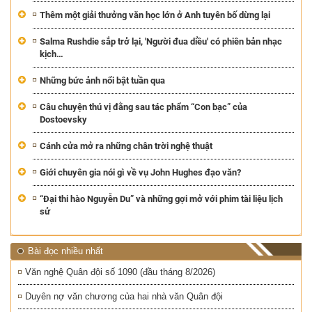
Thêm một giải thưởng văn học lớn ở Anh tuyên bố dừng lại
Salma Rushdie sắp trở lại, 'Người đua diều' có phiên bản nhạc
kịch…
Những bức ảnh nổi bật tuần qua
Câu chuyện thú vị đằng sau tác phẩm “Con bạc” của
Dostoevsky
Cánh cửa mở ra những chân trời nghệ thuật
Giới chuyên gia nói gì về vụ John Hughes đạo văn?
“Đại thi hào Nguyễn Du” và những gợi mở với phim tài liệu lịch
sử
Bài đọc nhiều nhất
Văn nghệ Quân đội số 1090 (đầu tháng 8/2026)
Duyên nợ văn chương của hai nhà văn Quân đội