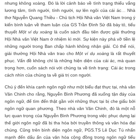
nhưng không xoàng. Đó là lời cảnh báo về tình trạng thiếu vắng
lương tâm, tình người, tính người, sự lên ngôi của cái ác… Nhà
thơ Nguyễn Quang Thiều - Chủ tịch Hội Nhà văn Việt Nam trong ý
kiến bình luận về tham luận của GS Trần Đình Sử đã bày tỏ, tiểu
thuyết
Một ví dụ xoàng
là cuốn sách đầu tiên được giải thưởng
Hội Nhà văn Việt Nam ở nhiệm kì mới. Sự kiện này phá vỡ tiền lệ
những người trong Ban chấp hành không nhận giải. Có thể nói,
giải thưởng Hội Nhà văn trao cho
Một ví dụ xoàng
là rất thuyết
phục. Vấn đề không chỉ là những hiện diện của cái ác, mà quan
trọng hơn, cuốn sách nói với chúng ta về tình trạng: Cái ác trong
cách nhìn của chúng ta về giá trị con người.
Chú ý đến khía cạnh ngôn ngữ như một biểu đạt thực tại, nhà văn
Văn Chinh cho rằng, Nguyễn Bình Phương đã xuống tận đáy của
ngôn ngữ, để tìm đến thật gần với những thực tại bị che giấu bởi
ngôn ngữ quan phương. Theo nhà văn Văn Chinh, đó là một nỗ
lực quan trọng của Nguyễn Bình Phương trong việc phục dựng lại
thế giới ngôn ngữ đã bị tha hóa bởi truyền thông và văn hóa đại
chúng. Cũng trên bình diện ngôn ngữ, PGS.TS Lê Dục Tú nhấn
mạnh đến dấu ấn của văn hóa cộng đồng trong ngôn ngữ tiểu