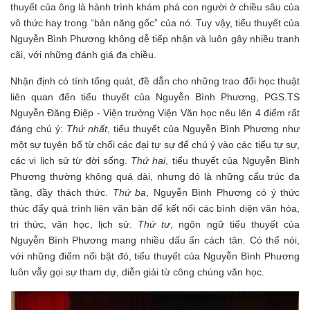
thuyết của ông là hành trình khám phá con người ở chiều sâu của
vô thức hay trong “bản năng gốc” của nó. Tuy vậy, tiểu thuyết của
Nguyễn Bình Phương không dễ tiếp nhận và luôn gây nhiều tranh
cãi, với những đánh giá đa chiều.
Nhận định có tính tổng quát, đề dẫn cho những trao đổi học thuật
liên quan đến tiểu thuyết của Nguyễn Bình Phương, PGS.TS
Nguyễn Đăng Điệp - Viện trưởng Viện Văn học nêu lên 4 điểm rất
đáng chú ý:
Thứ nhất
, tiểu thuyết của Nguyễn Bình Phương như
một sự tuyên bố từ chối các đại tự sự để chú ý vào các tiểu tự sự,
các vi lịch sử từ đời sống.
Thứ hai
, tiểu thuyết của Nguyễn Bình
Phương thường không quá dài, nhưng đó là những cấu trúc đa
tầng, đầy thách thức.
Thứ ba
, Nguyễn Bình Phương có ý thức
thúc đẩy quá trình liên văn bản để kết nối các bình diện văn hóa,
tri thức, văn học, lịch sử.
Thứ tư
, ngôn ngữ tiểu thuyết của
Nguyễn Bình Phương mang nhiều dấu ấn cách tân. Có thể nói,
với những điểm nổi bật đó, tiểu thuyết của Nguyễn Bình Phương
luôn vẫy gọi sự tham dự, diễn giải từ công chúng văn học.