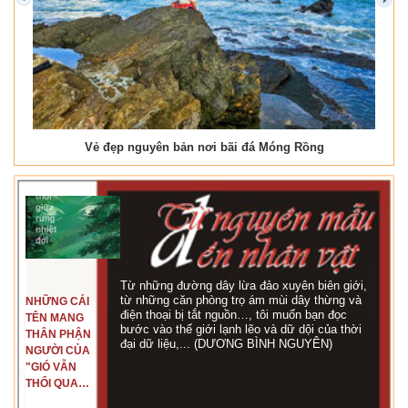
prev
next
Vẻ đẹp nguyên bản nơi bãi đá Móng Rồng
Từ những đường dây lừa đảo xuyên biên giới,
từ những căn phòng trọ ám mùi dây thừng và
NHỮNG CÁI
điện thoại bị tắt nguồn…, tôi muốn bạn đọc
TÊN MANG
bước vào thế giới lạnh lẽo và dữ dội của thời
THÂN PHẬN
đại dữ liệu,... (DƯƠNG BÌNH NGUYÊN)
NGƯỜI CỦA
"GIÓ VẪN
THỔI QUA
RỪNG