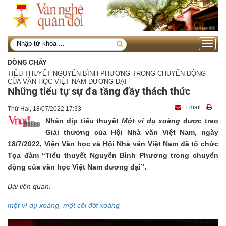
Toggle
navigati
DÒNG CHẢY
TIỂU THUYẾT NGUYỄN BÌNH PHƯƠNG TRONG CHUYỂN ĐỘNG
CỦA VĂN HỌC VIỆT NAM ĐƯƠNG ĐẠI
Những tiểu tự sự đa tầng đầy thách thức
Email
Thứ Hai, 18/07/2022 17:33
Nhân dịp tiểu thuyết
Một ví dụ xoàng
được trao
Giải thưởng của Hội Nhà văn Việt Nam, ngày
18/7/2022, Viện Văn học và Hội Nhà văn Việt Nam đã tổ chức
Tọa đàm “Tiểu thuyết Nguyễn Bình Phương trong chuyển
động của văn học Việt Nam đương đại”.
Bài liên quan:
một ví dụ xoàng, một cõi đời xoàng