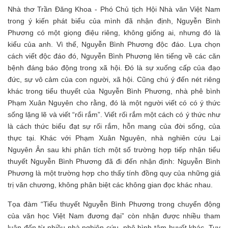
Nhà thơ Trần Đăng Khoa - Phó Chủ tịch Hội Nhà văn Việt Nam
trong ý kiến phát biểu của mình đã nhận định, Nguyễn Bình
Phương có một giọng điệu riêng, không giống ai, nhưng đó là
kiểu của anh. Vì thế, Nguyễn Bình Phương độc đáo. Lựa chọn
cách viết độc đáo đó, Nguyễn Bình Phương lên tiếng về các căn
bệnh đáng báo động trong xã hội. Đó là sự xuống cấp của đạo
đức, sự vô cảm của con người, xã hội. Cũng chú ý đến nét riêng
khác trong tiểu thuyết của Nguyễn Bình Phương, nhà phê bình
Phạm Xuân Nguyên cho rằng, đó là một người viết có có ý thức
sống lặng lẽ và viết “rối rắm”. Viết rối rắm một cách có ý thức như
là cách thức biểu đạt sự rối rắm, hỗn mang của đời sống, của
thực tại. Khác với Phạm Xuân Nguyên, nhà nghiên cứu Lại
Nguyên Ân sau khi phân tích một số trường hợp tiếp nhận tiểu
thuyết Nguyễn Bình Phương đã đi đến nhận định: Nguyễn Bình
Phương là một trường hợp cho thấy tính đồng quy của những giá
trị văn chương, không phân biệt các không gian đọc khác nhau.
Tọa đàm “Tiểu thuyết Nguyễn Bình Phương trong chuyển động
của văn học Việt Nam đương đại” còn nhận được nhiều tham
luận đến từ nhiều nhà nghiên cứu, phê bình tâm huyết khác. Tuy