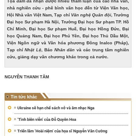
Tọa đàm đã nhận được nhiều tham luận của các nhà văn,
nhà nghiên cứu - phê bình văn học đến từ Viện Văn học,
Hội Nhà văn Việt Nam, Tạp chí
Văn nghệ Quân đội
, Trường
Đại học Sư phạm Hà Nội, Trường Đại học Sư phạm TP. Hồ
Chí Minh, Đại học Sư phạm Huế, Đại học Hồng Đức, Đại
học Quảng Nam, Đại học Phú Yên, Đại học Thủ Dầu Một,
Viện Ngôn ngữ và Văn hóa phương Đông Inalco (Pháp),
Tạp chí
Nhật Lệ
, Báo
Nhân dân
và các trung tâm nghiên
cứu, giảng dạy văn chương khác trong cả nước.
NGUYỄN THANH TÂM
Tin tức khác
Ukraine sẽ hạn chế sách vở và âm nhạc Nga
‘Tình biên viễn’ của Đỗ Quyên Hoa
Triển lãm ‘Hoài niệm’ của họa sĩ Nguyễn Văn Cường