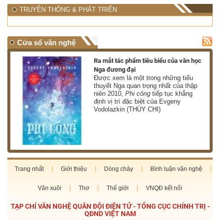
TRUYỀN THÔNG & PHÁT TRIỂN
Cửa sổ văn nghệ
nh
Ra mắt tác phẩm tiêu biểu của văn học
Nga đương đại
g
Được xem là một trong những tiểu
thuyết Nga quan trọng nhất của thập
niên 2010,
Phi công
tiếp tục khẳng
định vị trí đặc biệt của Evgeny
Vodolazkin (THÙY CHI)
Trang nhất
Giới thiệu
Dòng chảy
Bình luận văn nghệ
Văn xuôi
Thơ
Thế giới
VNQĐ kết nối
TẠP CHÍ VĂN NGHỆ QUÂN ĐỘI ĐIỆN TỬ - TỔNG CỤC CHÍNH TRỊ -
QĐND VIỆT NAM