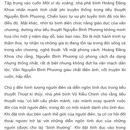
Tập trung vào cuốn
Một ví dụ xoàng
, nhà phê bình Hoàng Đăng
Khoa nhấn mạnh tính chất phi truyền thống trong tiểu thuyết
Nguyễn Bình Phương. Chiến lược tự sự phi tuyến tính đã nói lên
điều đó. Mặt khác, nhìn từ bình diện chức năng giáo dục của văn
chương, dường như tiểu thuyết Nguyễn Bình Phương không minh
họa cho một ý niệm dạy dỗ, bảo ban nào. Đó là một hành trình tự
thấm thía, tự nhận ra những giá trị đang tồn tại trong đời sống và
trong văn chương, nghệ thuật. Về mặt phong cách, Hoàng Đăng
Khoa cho rằng, Nguyễn Bình Phương có phong cách đa dạng
nhưng thống nhất, rất dị biệt nhưng không đứt lìa văn mạch dân
tộc. Văn Nguyễn Bình Phương giàu chất điện ảnh, cốt truyện lôi
cuốn, hấp dẫn.
Chú ý đến hình tượng người điên và diễn ngôn tính dục trong tiểu
thuyết
Thoạt kì thủy
, nhà phê bình Vũ Kiều Chinh cho rằng tiểu
thuyết này “có kết cấu phân mảnh, các mảnh xoay quanh cuộc
đời của một người điên, trong đó có một mảnh dành cho tính dục.
Khi đặt tính dục bên cạnh thế giới của người điên, ta có cơ hội đối
thoại ngược trở lại với những diễn ngôn tính dục của những
người (được cho là) “bình thường”. Khi đặt tính dục vào trong