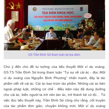
GS Trần Đình Sử tham luận tại tọa đàm.
Chú ý đến chủ đề tư tưởng của tiểu thuyết
Một ví dụ xoàng
,
GS.TS Trần Đình Sử trong tham luận “Tự sự về cái ác - đọc
Một
ví dụ xoàng
của Nguyễn Bình Phương” nhấn mạnh, đây là tác
phẩm viết về cái ác. Cái ác bao trùm tác phẩm. Những cái ác bên
ngoài pháp luật, những cơ chế - điều kiện nào đã dung dưỡng
cho cái ác, biến người ta trở nên tàn ác, trở thành kẻ có tội… Từ
việc đọc tiểu thuyết này, Trần Đình Sử cũng cho rằng, cốt truyện
của tác phẩm đơn giản, chuyện không mới,
Một ví dụ xoàng