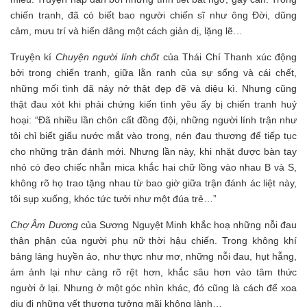
chiến tranh, đã có biết bao người chiến sĩ như ông Đời, dũng
cảm, mưu trí và hiến dâng một cách giản dị, lặng lẽ…
Truyện kí
Chuyện người lính chốt
của Thái Chí Thanh xúc động
bởi trong chiến tranh, giữa lằn ranh của sự sống và cái chết,
những mối tình đã nảy nở thật đẹp đẽ và diệu kì. Nhưng cũng
thật đau xót khi phải chứng kiến tình yêu ấy bị chiến tranh huỷ
hoại: “Đã nhiều lần chôn cất đồng đội, những người lính trận như
tôi chỉ biết giấu nước mắt vào trong, nén đau thương để tiếp tục
cho những trận đánh mới. Nhưng lần này, khi nhặt được bàn tay
nhỏ có đeo chiếc nhẫn mica khắc hai chữ lồng vào nhau B và S,
không rõ họ trao tặng nhau từ bao giờ giữa trận đánh ác liệt này,
tôi sụp xuống, khóc tức tưởi như một đúa trẻ…”
Chợ Âm Dương
của Sương Nguyệt Minh khắc hoạ những nỗi đau
thân phận của người phụ nữ thời hậu chiến. Trong không khí
bảng lảng huyền ảo, như thực như mơ, những nỗi đau, hụt hẫng,
ám ảnh lại như càng rõ rệt hơn, khắc sâu hơn vào tâm thức
người ở lại. Nhưng ở một góc nhìn khác, đó cũng là cách để xoa
dịu đi những vết thương tưởng mãi không lành…