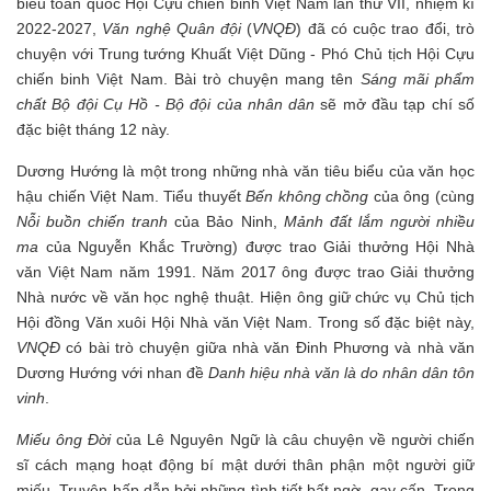
biểu toàn quốc Hội Cựu chiến binh Việt Nam lần thứ VII, nhiệm kì
2022-2027,
Văn nghệ Quân đội
(
VNQĐ
) đã có cuộc trao đổi, trò
chuyện với Trung tướng Khuất Việt Dũng - Phó Chủ tịch Hội Cựu
chiến binh Việt Nam. Bài trò chuyện mang tên
Sáng mãi phẩm
chất Bộ đội Cụ Hồ - Bộ đội của nhân dân
sẽ mở đầu tạp chí số
đặc biệt tháng 12 này.
Dương Hướng là một trong những nhà văn tiêu biểu của văn học
hậu chiến Việt Nam. Tiểu thuyết
Bến không chồng
của ông (cùng
Nỗi buồn chiến tranh
của Bảo Ninh,
Mảnh đất lắm người nhiều
ma
của Nguyễn Khắc Trường) được trao Giải thưởng Hội Nhà
văn Việt Nam năm 1991. Năm 2017 ông được trao Giải thưởng
Nhà nước về văn học nghệ thuật. Hiện ông giữ chức vụ Chủ tịch
Hội đồng Văn xuôi Hội Nhà văn Việt Nam. Trong số đặc biệt này,
VNQĐ
có bài trò chuyện giữa nhà văn Đinh Phương và nhà văn
Dương Hướng với nhan đề
Danh hiệu nhà văn là do nhân dân tôn
vinh
.
Miếu ông Đời
của Lê Nguyên Ngữ là câu chuyện về người chiến
sĩ cách mạng hoạt động bí mật dưới thân phận một người giữ
miếu. Truyện hấp dẫn bởi những tình tiết bất ngờ, gay cấn. Trong