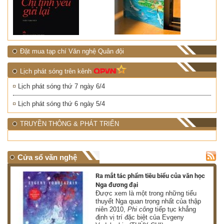
Đặt mua tạp chí Văn nghệ Quân đội
Lịch phát sóng trên kênh
Lịch phát sóng thứ 7 ngày 6/4
Lịch phát sóng thứ 6 ngày 5/4
TRUYỀN THÔNG & PHÁT TRIỂN
Cửa sổ văn nghệ
nh
Ra mắt tác phẩm tiêu biểu của văn học
Nga đương đại
g
Được xem là một trong những tiểu
thuyết Nga quan trọng nhất của thập
niên 2010,
Phi công
tiếp tục khẳng
định vị trí đặc biệt của Evgeny