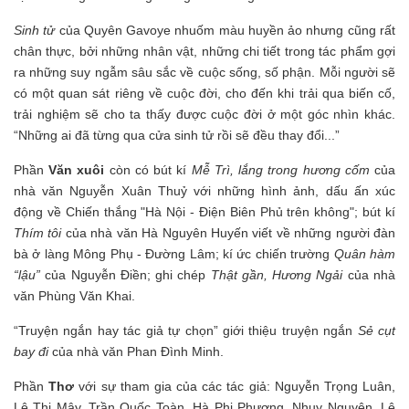
Sinh tử
của Quyên Gavoye nhuốm màu huyền ảo nhưng cũng rất
chân thực, bởi những nhân vật, những chi tiết trong tác phẩm gợi
ra những suy ngẫm sâu sắc về cuộc sống, số phận. Mỗi người sẽ
có một quan sát riêng về cuộc đời, cho đến khi trải qua biến cố,
trải nghiệm sẽ cho ta thấy được cuộc đời ở một góc nhìn khác.
“Những ai đã từng qua cửa sinh tử rồi sẽ đều thay đổi...”
Phần
Văn xuôi
còn có bút kí
Mễ Trì, lắng trong hương cốm
của
nhà văn Nguyễn Xuân Thuỷ với những hình ảnh, dấu ấn xúc
động về Chiến thắng "Hà Nội - Điện Biên Phủ trên không"; bút kí
Thím tôi
của nhà văn Hà Nguyên Huyến viết về những người đàn
bà ở làng Mông Phụ - Đường Lâm; kí ức chiến trường
Quân hàm
“lậu”
của Nguyễn Điền; ghi chép
Thật gần, Hương Ngải
của nhà
văn Phùng Văn Khai.
“Truyện ngắn hay tác giả tự chọn” giới thiệu truyện ngắn
Sẻ cụt
bay đi
của nhà văn Phan Đình Minh.
Phần
Thơ
với sự tham gia của các tác giả: Nguyễn Trọng Luân,
Lê Thị Mây, Trần Quốc Toàn, Hà Phi Phượng, Nhuỵ Nguyên, Lê