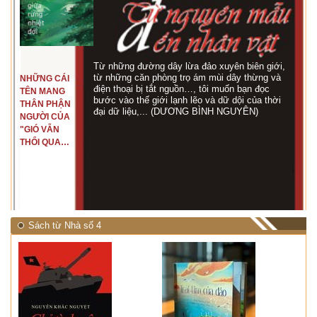
Từ những đường dây lừa đảo xuyên biên giới,
từ những căn phòng trọ ám mùi dây thừng và
NHỮNG CÁI
điện thoại bị tắt nguồn…, tôi muốn bạn đọc
TÊN MANG
bước vào thế giới lạnh lẽo và dữ dội của thời
THÂN PHẬN
đại dữ liệu,... (DƯƠNG BÌNH NGUYÊN)
NGƯỜI CỦA
"GIÓ VẪN
THỔI QUA
RỪNG
NHIỆT ĐỚI"
Sách từ Nhà số 4