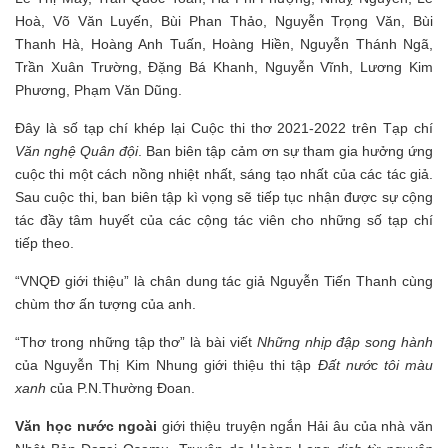
Hoà, Võ Văn Luyến, Bùi Phan Thảo, Nguyễn Trọng Văn, Bùi
Thanh Hà, Hoàng Anh Tuấn, Hoàng Hiền, Nguyễn Thánh Ngã,
Trần Xuân Trường, Đặng Bá Khanh, Nguyễn Vĩnh, Lương Kim
Phương, Phạm Văn Dũng.
Đây là số tạp chí khép lại Cuộc thi thơ 2021-2022 trên Tạp chí
Văn nghệ Quân đội
. Ban biên tập cảm ơn sự tham gia hưởng ứng
cuộc thi một cách nồng nhiệt nhất, sáng tạo nhất của các tác giả.
Sau cuộc thi, ban biên tập kì vọng sẽ tiếp tục nhận được sự cộng
tác đầy tâm huyết của các cộng tác viên cho những số tạp chí
tiếp theo.
“VNQĐ giới thiệu” là chân dung tác giả Nguyễn Tiến Thanh cùng
chùm thơ ấn tượng của anh.
“Thơ trong những tập thơ” là bài viết
Những nhịp đập song hành
của Nguyễn Thị Kim Nhung giới thiệu thi tập
Đất nước tôi màu
xanh
của P.N.Thường Đoan.
Văn học nước ngoài
giới thiệu truyện ngắn Hải âu của nhà văn