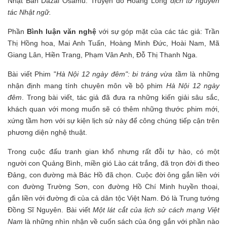
Nhật Bản Dazai Osamu. Truyện do Hoàng Long
dịch từ nguyên
tác Nhật ngữ.
Phần
Bình luận văn nghệ
với sự góp mặt của các tác giả: Trần
Thị Hồng hoa, Mai Anh Tuấn, Hoàng Minh Đức, Hoài Nam, Mã
Giang Lân, Hiền Trang, Phạm Vân Anh, Đỗ Thị Thanh Nga.
Bài viết Phim "
Hà Nội 12 ngày đêm": bi tráng vừa tầm
là những
nhận định mang tính chuyên môn về bộ phim
Hà Nội 12 ngày
đêm
. Trong bài viết, tác giả đã đưa ra những kiến giải sâu sắc,
khách quan với mong muốn sẽ có thêm những thước phim mới,
xứng tầm hơn với sự kiện lịch sử này để công chúng tiếp cận trên
phương diện nghệ thuật.
Trong cuộc đấu tranh gian khổ nhưng rất đỗi tự hào, có một
người con Quảng Bình, miền gió Lào cát trắng, đã trọn đời đi theo
Đảng, con đường mà Bác Hồ đã chọn. Cuộc đời ông gắn liền với
con đường Trường Sơn, con đường Hồ Chí Minh huyền thoại,
gắn liền với đường đi của cả dân tộc Việt Nam. Đó là Trung tướng
Đồng Sĩ Nguyên. Bài viết
Một lát cắt của lịch sử cách mạng Việt
Nam
là những nhìn nhận về cuốn sách của ông gắn với phần nào