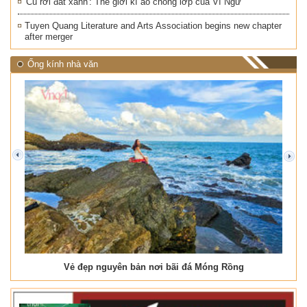
'Cú rời đất xanh': Thế giới kì ảo chồng lớp của Vĩ Ngư
Tuyen Quang Literature and Arts Association begins new chapter
after merger
Ống kính nhà văn
prev
next
Vẻ đẹp nguyên bản nơi bãi đá Móng Rồng