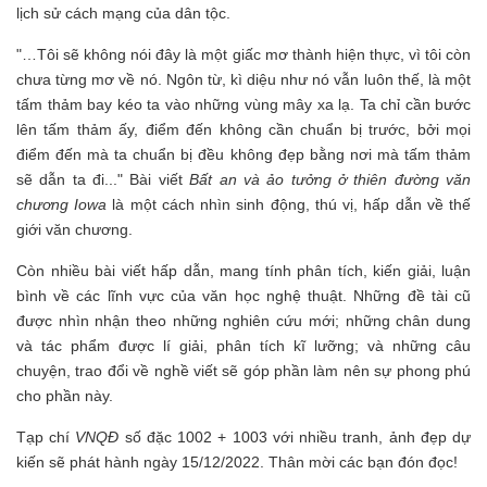
lịch sử cách mạng của dân tộc.
"…Tôi sẽ không nói đây là một giấc mơ thành hiện thực, vì tôi còn
chưa từng mơ về nó. Ngôn từ, kì diệu như nó vẫn luôn thế, là một
tấm thảm bay kéo ta vào những vùng mây xa lạ. Ta chỉ cần bước
lên tấm thảm ấy, điểm đến không cần chuẩn bị trước, bởi mọi
điểm đến mà ta chuẩn bị đều không đẹp bằng nơi mà tấm thảm
sẽ dẫn ta đi..." Bài viết
Bất an và ảo tưởng ở thiên đường văn
chương Iowa
là một cách nhìn sinh động, thú vị, hấp dẫn về thế
giới văn chương.
Còn nhiều bài viết hấp dẫn, mang tính phân tích, kiến giải, luận
bình về các lĩnh vực của văn học nghệ thuật. Những đề tài cũ
được nhìn nhận theo những nghiên cứu mới; những chân dung
và tác phẩm được lí giải, phân tích kĩ lưỡng; và những câu
chuyện, trao đổi về nghề viết sẽ góp phần làm nên sự phong phú
cho phần này.
Tạp chí
VNQĐ
số đặc 1002 + 1003 với nhiều tranh, ảnh đẹp dự
kiến sẽ phát hành ngày 15/12/2022. Thân mời các bạn đón đọc!