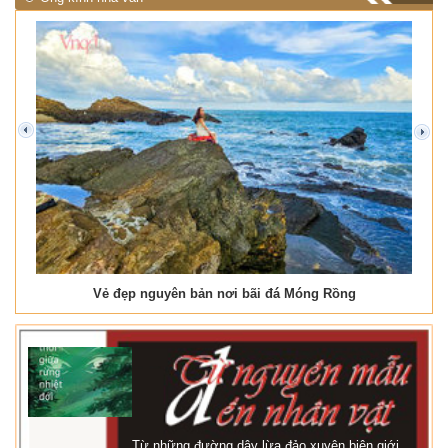
prev
next
Vẻ đẹp nguyên bản nơi bãi đá Móng Rồng
Từ những đường dây lừa đảo xuyên biên giới,