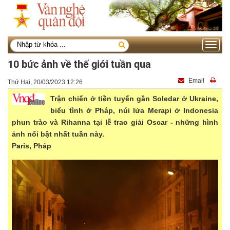
Toggle
navigati
10 bức ảnh về thế giới tuần qua
Email
Thứ Hai, 20/03/2023 12:26
Trận chiến ở tiền tuyến gần Soledar ở Ukraine,
biểu tình ở Pháp, núi lửa Merapi ở Indonesia
phun trào và Rihanna tại lễ trao giải Oscar - những hình
ảnh nổi bật nhất tuần này.
Paris, Pháp