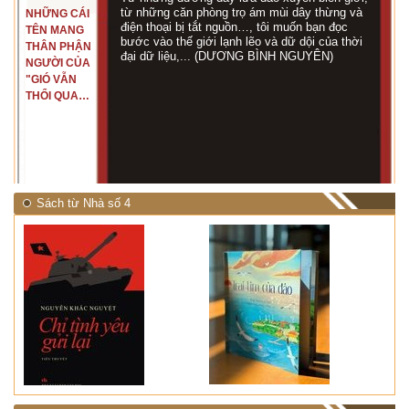
từ những căn phòng trọ ám mùi dây thừng và
NHỮNG CÁI
điện thoại bị tắt nguồn…, tôi muốn bạn đọc
TÊN MANG
bước vào thế giới lạnh lẽo và dữ dội của thời
THÂN PHẬN
đại dữ liệu,... (DƯƠNG BÌNH NGUYÊN)
NGƯỜI CỦA
"GIÓ VẪN
THỔI QUA
RỪNG
NHIỆT ĐỚI"
Sách từ Nhà số 4