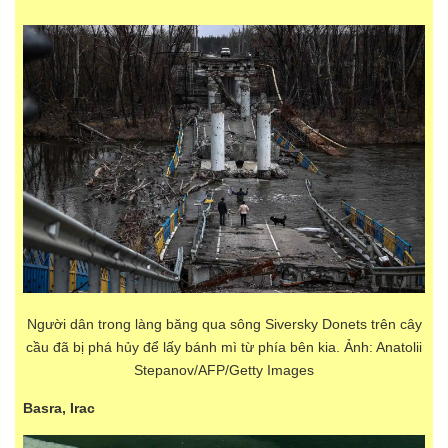
Người dân trong làng băng qua sông Siversky Donets trên cây
cầu đã bị phá hủy để lấy bánh mì từ phía bên kia. Ảnh: Anatolii
Stepanov/AFP/Getty Images
Basra, Irac