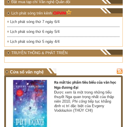
Đặt mua tạp chí Văn nghệ Quân đội
Lịch phát sóng trên kênh
Lịch phát sóng thứ 7 ngày 6/4
Lịch phát sóng thứ 6 ngày 5/4
Lịch phát sóng thứ 5 ngày 4/4
TRUYỀN THÔNG & PHÁT TRIỂN
Cửa sổ văn nghệ
nh
Ra mắt tác phẩm tiêu biểu của văn học
Nga đương đại
g
Được xem là một trong những tiểu
thuyết Nga quan trọng nhất của thập
niên 2010,
Phi công
tiếp tục khẳng
định vị trí đặc biệt của Evgeny
Vodolazkin (THÙY CHI)