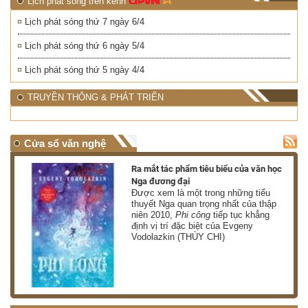
Lịch phát sóng trên kênh
Lịch phát sóng thứ 7 ngày 6/4
Lịch phát sóng thứ 6 ngày 5/4
Lịch phát sóng thứ 5 ngày 4/4
TRUYỀN THÔNG & PHÁT TRIỂN
Cửa sổ văn nghệ
nh
Ra mắt tác phẩm tiêu biểu của văn học
Nga đương đại
g
Được xem là một trong những tiểu
thuyết Nga quan trọng nhất của thập
niên 2010,
Phi công
tiếp tục khẳng
định vị trí đặc biệt của Evgeny
Vodolazkin (THÙY CHI)