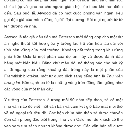
chiếc hộp và giao nó cho người giám hộ tiếp theo khi thời điểm
đến. Sau buổi lễ, Atwood đã có một cuộc phỏng vấn ngắn, kêu
gọi độc giả của mình đừng “giết” đại dương. Rồi mọi người từ từ
lên đường về nhà.
Atwood là tác giả đầu tiên mà Paterson mời đóng góp cho một dự
án nghệ thuật kết hợp giữa ý tưởng lưu trữ văn hóa lâu dài với
tính bền vững của môi trường. Khoảng đất trống trong khu rừng
phía trên Oslo là một phần của dự án này và được đánh dấu
bằng một biển hiệu. Bằng chữ màu đỏ, nó thông báo cho bất kỳ
ai đi ngang qua rằng khoảng đất trống này là một phần của
Framtidsbiblioteket, một từ được dịch sang tiếng Anh là
Thư viện
tương lai
. Bên cạnh ba từ là những vòng tròn đồng tâm giống như
các vòng của một thân cây.
Ý tưởng của Paterson là trong mỗi 90 năm tiếp theo, sẽ có một
nhà văn nào đó viết một văn bản và cam kết giữ bảo mật mọi thứ
về nó ngoại trừ tiêu đề. Các hộp chứa bản thảo sẽ được chuyển
đến căn phòng đặc biệt trong Thư viện Oslo, nơi du khách có thể
vào xem tựa sách nhưng không được đọc. Các văn bản sẽ được