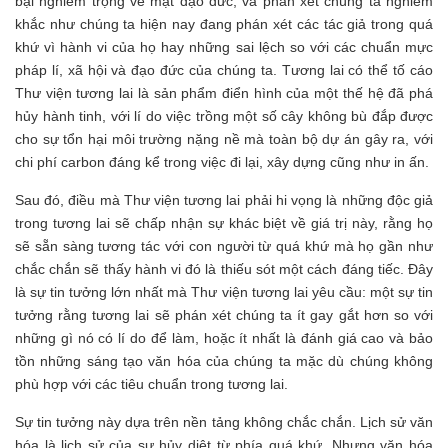
bại nghiêm trọng về mặt đạo đức, và phán xét chúng ta nghiêm
khắc như chúng ta hiện nay đang phán xét các tác giả trong quá
khứ vì hành vi của họ hay những sai lệch so với các chuẩn mực
pháp lí, xã hội và đạo đức của chúng ta. Tương lai có thể tố cáo
Thư viện tương lai là sản phẩm điển hình của một thế hệ đã phá
hủy hành tinh, với lí do việc trồng một số cây không bù đắp được
cho sự tổn hại môi trường nặng nề mà toàn bộ dự án gây ra, với
chi phí carbon đáng kể trong việc đi lại, xây dựng cũng như in ấn.
Sau đó, điều mà Thư viện tương lai phải hi vọng là những độc giả
trong tương lai sẽ chấp nhận sự khác biệt về giá trị này, rằng họ
sẽ sẵn sàng tương tác với con người từ quá khứ mà họ gần như
chắc chắn sẽ thấy hành vi đó là thiếu sót một cách đáng tiếc. Đây
là sự tin tưởng lớn nhất mà Thư viện tương lai yêu cầu: một sự tin
tưởng rằng tương lai sẽ phán xét chúng ta ít gay gắt hơn so với
những gì nó có lí do để làm, hoặc ít nhất là đánh giá cao và bảo
tồn những sáng tạo văn hóa của chúng ta mặc dù chúng không
phù hợp với các tiêu chuẩn trong tương lai.
Sự tin tưởng này dựa trên nền tảng không chắc chắn. Lịch sử văn
hóa là lịch sử của sự hủy diệt từ phía quá khứ. Nhưng văn hóa