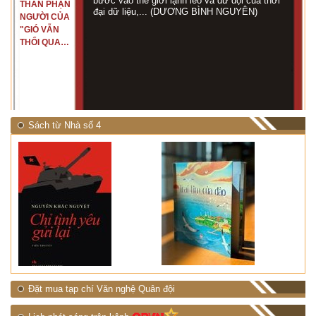
bước vào thế giới lạnh lẽo và dữ dội của thời
THÂN PHẬN
đại dữ liệu,... (DƯƠNG BÌNH NGUYÊN)
NGƯỜI CỦA
"GIÓ VẪN
THỔI QUA
RỪNG
NHIỆT ĐỚI"
Sách từ Nhà số 4
Đặt mua tạp chí Văn nghệ Quân đội