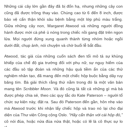
Những cái cây lớn gần đây đã bị đốn hạ, nhưng những cây con
cũng đã được trồng thay vào. Chúng cao từ 6 đến 8 inch, được
bảo vệ cẩn thận khỏi sâu bệnh bằng một lớp phủ màu trắng.
Giữa những cây non, Margaret Atwood và những người đồng
hành được mời cà phê ủ nóng trong chiếc nồi gang đặt trên ngọn
lửa. Mọi người đứng xung quanh thành từng nhóm hoặc ngồi
dưới đất, chụp ảnh, nói chuyện và chờ buổi lễ bắt đầu.
Atwood, tác giả của những cuốn sách đen tối mô tả sự khủng
khiếp của chế độ gia trưởng đối với phụ nữ, sự nguy hiểm của
các đầu sỏ tập đoàn và những hậu quả tiềm ẩn của các thử
nghiệm nhân tạo, đã mang đến một chiếc hộp buộc bằng dây ruy
băng tím. Bà giải thích rằng thứ nằm trong đó là một văn bản
mang tên
Scribbler Moon
. Và đó cũng là tất cả những gì mà bà
được phép chia sẻ, theo các quy tắc do Kate Paterson – người tổ
chức sự kiện này, đặt ra. Sau đó Paterson đến gần, hôn nhẹ vào
má Atwood trước khi nhận lấy chiếc hộp và trao nó lại cho đại
diện của Thư viện Công cộng Oslo.
“Hãy cẩn thận với cái hộp đó,”
cô nói đùa, hoặc nửa đùa nửa thật, hoặc có lẽ là cô thực sự lo