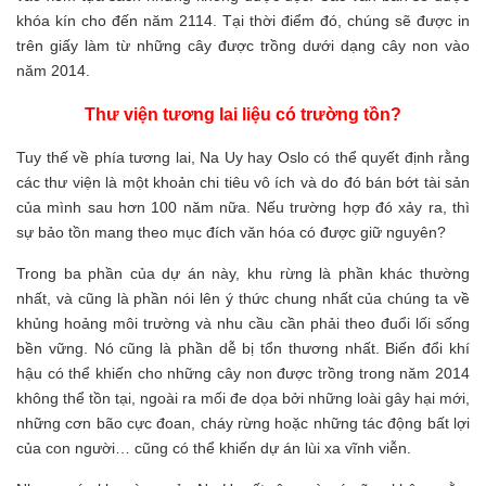
khóa kín cho đến năm 2114. Tại thời điểm đó, chúng sẽ được in
trên giấy làm từ những cây được trồng dưới dạng cây non vào
năm 2014.
Thư viện tương lai liệu có trường tồn?
Tuy thế về phía tương lai, Na Uy hay Oslo có thể quyết định rằng
các thư viện là một khoản chi tiêu vô ích và do đó bán bớt tài sản
của mình sau hơn 100 năm nữa. Nếu trường hợp đó xảy ra, thì
sự bảo tồn mang theo mục đích văn hóa có được giữ nguyên?
Trong ba phần của dự án này, khu rừng là phần khác thường
nhất, và cũng là phần nói lên ý thức chung nhất của chúng ta về
khủng hoảng môi trường và nhu cầu cần phải theo đuổi lối sống
bền vững. Nó cũng là phần dễ bị tổn thương nhất. Biến đổi khí
hậu có thể khiến cho những cây non được trồng trong năm 2014
không thể tồn tại, ngoài ra mối đe dọa bởi những loài gây hại mới,
những cơn bão cực đoan, cháy rừng hoặc những tác động bất lợi
của con người… cũng có thể khiến dự án lùi xa vĩnh viễn.