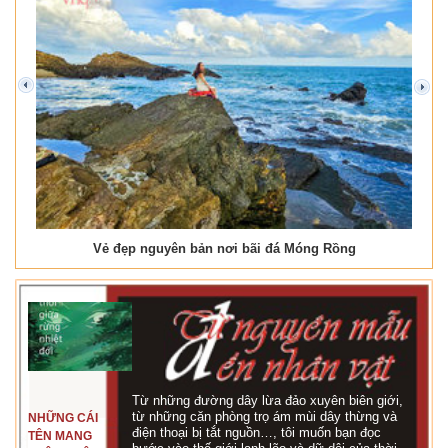
prev
next
Vẻ đẹp nguyên bản nơi bãi đá Móng Rồng
Từ những đường dây lừa đảo xuyên biên giới,
từ những căn phòng trọ ám mùi dây thừng và
NHỮNG CÁI
điện thoại bị tắt nguồn…, tôi muốn bạn đọc
TÊN MANG