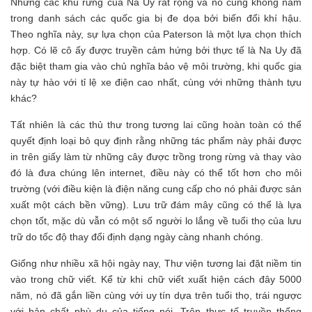
Nhưng các khu rừng của Na Uy rất rộng và nó cũng không nằm
trong danh sách các quốc gia bị đe dọa bởi biến đổi khí hậu.
Theo nghĩa này, sự lựa chọn của Paterson là một lựa chọn thích
hợp. Có lẽ cô ấy được truyền cảm hứng bởi thực tế là Na Uy đã
đặc biệt tham gia vào chủ nghĩa bảo vệ môi trường, khi quốc gia
này tự hào với tỉ lệ xe điện cao nhất, cùng với những thành tựu
khác?
Tất nhiên là các thủ thư trong tương lai cũng hoàn toàn có thể
quyết định loại bỏ quy định rằng những tác phẩm này phải được
in trên giấy làm từ những cây được trồng trong rừng và thay vào
đó là đưa chúng lên internet, điều này có thể tốt hơn cho môi
trường (với điều kiện là điện năng cung cấp cho nó phải được sản
xuất một cách bền vững). Lưu trữ đám mây cũng có thể là lựa
chọn tốt, mặc dù vẫn có một số người lo lắng về tuổi thọ của lưu
trữ do tốc độ thay đổi định dạng ngày càng nhanh chóng.
Giống như nhiều xã hội ngày nay, Thư viện tương lai đặt niềm tin
vào trong chữ viết. Kể từ khi chữ viết xuất hiện cách đây 5000
năm, nó đã gắn liền cùng với uy tín dựa trên tuổi thọ, trái ngược
với bản chất phù du của tiếng nói. Trên thực tế truyền thống