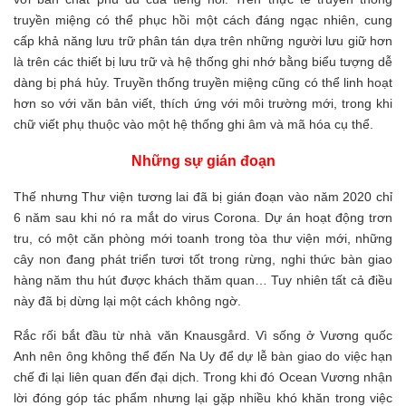
truyền miệng có thể phục hồi một cách đáng ngạc nhiên, cung
cấp khả năng lưu trữ phân tán dựa trên những người lưu giữ hơn
là trên các thiết bị lưu trữ và hệ thống ghi nhớ bằng biểu tượng dễ
dàng bị phá hủy. Truyền thống truyền miệng cũng có thể linh hoạt
hơn so với văn bản viết, thích ứng với môi trường mới, trong khi
chữ viết phụ thuộc vào một hệ thống ghi âm và mã hóa cụ thể.
Những sự gián đoạn
Thế nhưng Thư viện tương lai đã bị gián đoạn vào năm 2020 chỉ
6 năm sau khi nó ra mắt do virus Corona. Dự án hoạt động trơn
tru, có một căn phòng mới toanh trong tòa thư viện mới, những
cây non đang phát triển tươi tốt trong rừng, nghi thức bàn giao
hàng năm thu hút được khách thăm quan… Tuy nhiên tất cả điều
này đã bị dừng lại một cách không ngờ.
Rắc rối bắt đầu từ nhà văn Knausgård. Vì sống ở Vương quốc
Anh nên ông không thể đến Na Uy để dự lễ bàn giao do việc hạn
chế đi lại liên quan đến đại dịch. Trong khi đó Ocean Vương nhận
lời đóng góp tác phẩm nhưng lại gặp nhiều khó khăn trong việc