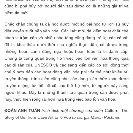
cũng bị phá hủy bởi người đến sau được coi là những giá trị và
niềm tin mới.
Chắc chắn chúng ta đã học được một số bài học từ lịch sử hủy
diệt xuyên suốt nền văn hóa. Các luật mới đã kiểm soát chặt chẽ
hành vi trộm cắp và nhiều bảo tàng cũng đang trả lại các cổ vật
đã bị khai thác dưới thời chủ nghĩa thực dân, có được trong
những hoàn cảnh đáng ngờ hoặc hoàn toàn là bị đánh cắp.
Chúng ta cũng quan trọng hơn việc bảo tồn văn hóa thông qua
các di sản của UNESCO và các sáng kiến ​​cấp cơ sở, đồng thời
chú ý hơn đến các hoạt động văn hóa phi vật thể như khiêu vũ
truyền thống, trình diễn cũng như các dạng kiến ​​thức khác được
truyền miệng từ thế hệ cũ cho thế hệ mới, từ người này sang
người khác. Đây là những thành tựu quan trọng cần được phát
huy, thực hiện rộng rãi hơn nữa trong việc bảo tồn văn hóa.
ĐOÀN ANH TUẤN
trích dịch một chương của cuốn
Culture: The
Story of Us, from Cave Art to K-Pop
từ tác giả Martin Puchner.