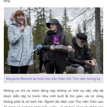
lắng.
Margaret Atwood tại buổi trao bản thảo cho Thư viện tương lai.
Những cử chỉ và hành động này không có một sự sắp xếp đã
được diễn tập từ trước như một buổi lễ tôn giáo, và nó cũng
không phải là vở kịch hài. Người đại diện của Thư viện Oslo sau
đó cũng có một bài phát biểu ngắn, với lời hứa rằng sẽ chăm sóc