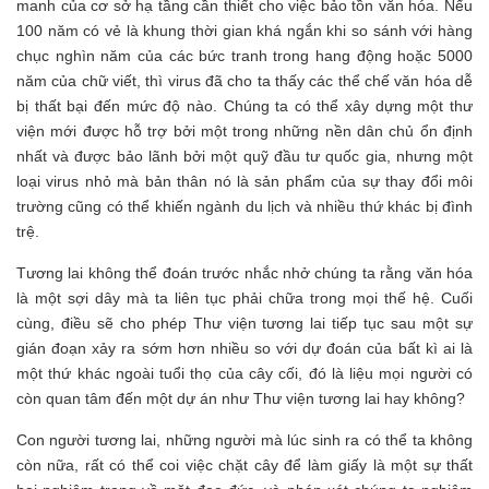
manh của cơ sở hạ tầng cần thiết cho việc bảo tồn văn hóa. Nếu
100 năm có vẻ là khung thời gian khá ngắn khi so sánh với hàng
chục nghìn năm của các bức tranh trong hang động hoặc 5000
năm của chữ viết, thì virus đã cho ta thấy các thể chế văn hóa dễ
bị thất bại đến mức độ nào. Chúng ta có thể xây dựng một thư
viện mới được hỗ trợ bởi một trong những nền dân chủ ổn định
nhất và được bảo lãnh bởi một quỹ đầu tư quốc gia, nhưng một
loại virus nhỏ mà bản thân nó là sản phẩm của sự thay đổi môi
trường cũng có thể khiến ngành du lịch và nhiều thứ khác bị đình
trệ.
Tương lai không thể đoán trước nhắc nhở chúng ta rằng văn hóa
là một sợi dây mà ta liên tục phải chữa trong mọi thế hệ. Cuối
cùng, điều sẽ cho phép Thư viện tương lai tiếp tục sau một sự
gián đoạn xảy ra sớm hơn nhiều so với dự đoán của bất kì ai là
một thứ khác ngoài tuổi thọ của cây cối, đó là liệu mọi người có
còn quan tâm đến một dự án như Thư viện tương lai hay không?
Con người tương lai, những người mà lúc sinh ra có thể ta không
còn nữa, rất có thể coi việc chặt cây để làm giấy là một sự thất