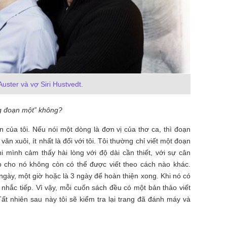
Auster và vợ Siri Hustvedt.
ng đoạn một” không?
n của tôi. Nếu nói một dòng là đơn vị của thơ ca, thì đoạn
n xuôi, ít nhất là đối với tôi. Tôi thường chỉ viết một đoạn
i mình cảm thấy hài lòng với độ dài cần thiết, với sự cân
o cho nó không còn có thể được viết theo cách nào khác.
gày, một giờ hoặc là 3 ngày để hoàn thiện xong. Khi nó có
n nhắc tiếp. Vì vậy, mỗi cuốn sách đều có một bản thảo viết
t nhiên sau này tôi sẽ kiểm tra lại trang đã đánh máy và