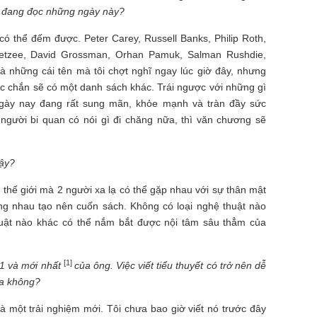
 đang đọc những ngày này?
có thể đếm được. Peter Carey, Russell Banks, Philip Roth,
oetzee, David Grossman, Orhan Pamuk, Salman Rushdie,
 là những cái tên mà tôi chợt nghĩ ngay lúc giờ đây, nhưng
chắc chắn sẽ có một danh sách khác. Trái ngược với những gì
gày nay đang rất sung mãn, khỏe mạnh và tràn đầy sức
 người bi quan có nói gì đi chăng nữa, thì văn chương sẽ
vậy?
ên thế giới mà 2 người xa lạ có thể gặp nhau với sự thân mật
ùng nhau tạo nên cuốn sách. Không có loại nghệ thuật nào
uật nào khác có thể nắm bắt được nội tâm sâu thẳm của
[1]
1 và mới nhất
của
ông. Việc viết tiểu thuyết có trở nên dễ
a không?
à một trải nghiệm mới. Tôi chưa bao giờ viết nó trước đây