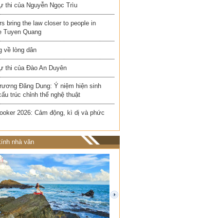
ự thi của Nguyễn Ngọc Trìu
rs bring the law closer to people in
e Tuyen Quang
 về lòng dân
ự thi của Đào An Duyên
rương Đăng Dung: Ý niệm hiện sinh
cấu trúc chỉnh thể nghệ thuật
ooker 2026: Cảm động, kì dị và phức
ính nhà văn
next