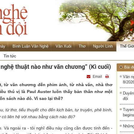
hảy
Bình Luận Văn Nghệ
Văn Xuôi
Thơ
Người Lính
Thế Giớ
Tin tức
 nghệ thuật nào như văn chương” (Kì cuối)
Bài đ
Email
Văn n
8/2026
t, từ văn chương đến phim ảnh, từ nhà văn, nhà thơ
ều thú vị là Paul Auster luôn thấy bản thân như một
Duyên
uốn sách nào đó. Vì sao lại thế?
đội
au
, từ thơ, tiểu thuyết
cho đến kịch bản, tự truyện, phê bình,
Tuyen 
begins
y có
liên hệ với nhau bằng cách nào đó?
Những 
. Và ngoài ra - tôi nghĩ điều này cũng cần được tính đến -