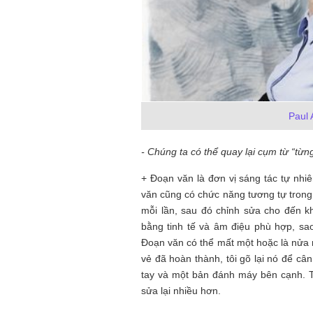
Paul 
- Chúng ta có thể quay lại cụm từ “từ
+ Đoạn văn là đơn vị sáng tác tự nhiê
văn cũng có chức năng tương tự trong vă
mỗi lần, sau đó chỉnh sửa cho đến kh
bằng tinh tế và âm điệu phù hợp, sa
Đoạn văn có thể mất một hoặc là nửa n
vẻ đã hoàn thành, tôi gõ lại nó để câ
tay và một bản đánh máy bên cạnh. Tấ
sửa lại nhiều hơn.