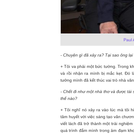
Mùa xanh
Paul 
- Chuyện gì đã xảy ra? Tại sao
ông lại
Tôi từng hình dung viế
+ Tôi va phải một bức tường. Trong kh
NHỮNG
công việc của sự hư c
và rồi nhận ra mình bị mắc kẹt. Đó l
NGƯỜI
hành trình phác dựng t
tưởng mình đã kết thúc vai trò nhà văn 
TÔI GẶP,
trí tưởng tượng, nơi n
NHỮNG
do tạo hình mọi thứ th
- Chết đi như một nhà thơ
và được tái 
CHUYỆN
(TRẦN THỊ TÚ NGỌC)
TÔI VIẾT
thế nào?
+ Tôi nghĩ nó xảy ra vào lúc mà tôi 
tâm huyết với việc sáng tạo văn chương
viết lách đã trở thành một trải nghiệm 
quá trình đắm mình trong ảm đạm khoả