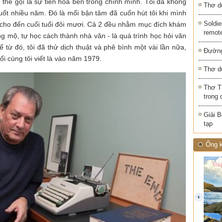
ó thể gọi là sự tiến hóa bên trong chính mình. Tôi đã không
Thơ d
suốt nhiều năm. Đó là mối bận tâm đã cuốn hút tôi khi mình
Soldie
ên cho đến cuối tuổi đôi mươi. Cả 2 đều nhằm mục đích khám
remot
mộ, tự học cách thành nhà văn - là quá trình học hỏi văn
từ đó, tôi đã thử dịch thuật và phê bình một vài lần nữa,
Đường
i cùng tôi viết là vào năm 1979.
Thơ d
Thơ T
trong 
Giải B
tạp
Ống k
prev