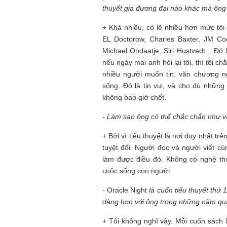
thuyết gia đương đại nào khác mà
ông
+ Khá nhiều, có lẽ nhiều hơn mức tôi 
EL Doctorow, Charles Baxter, JM C
Michael Ondaatje, Siri Hustvedt... Đó
nếu ngày mai anh hỏi lại tôi, thì tôi 
nhiều người muốn tin, văn chương n
sống. Đó là tin vui, và cho dù những
không bao giờ chết.
- Làm
sao ông có thể chắc chắn như 
+ Bởi vì tiểu thuyết là nơi duy nhất tr
tuyệt đối. Người đọc và người viết c
làm được điều đó. Không có nghệ th
cuộc sống con người.
-
Oracle Night
là cuốn tiểu thuyết thứ
1
dàng hơn với
ông trong những năm qu
+ Tôi không nghĩ vậy. Mỗi cuốn sách l