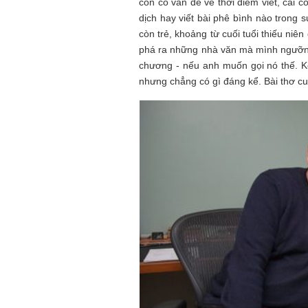
còn có vấn đề về thời điểm viết, cái c
dịch hay viết bài phê bình nào trong 
còn trẻ, khoảng từ cuối tuổi thiếu ni
phá ra những nhà văn mà mình ngưỡng 
chương - nếu anh muốn gọi nó thế. Kể 
nhưng chẳng có gì đáng kể. Bài thơ cuố