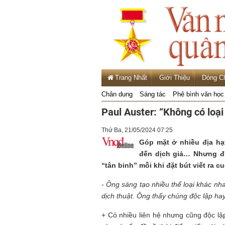
Trang Nhất
Giới Thiệu
Dòng C
Chân dung
Sáng tác
Phê bình văn học
Paul Auster: “Không có loại
Thứ Ba, 21/05/2024 07:25
Góp mặt ở nhiều địa hạ
đến dịch giả… Nhưng đi
“tân binh” mỗi khi đặt bút viết ra c
- Ông sáng tạo nhiều thể loại khác nh
dịch thuật.
Ông thấy chúng độc lập ha
+ Có nhiều liên hệ nhưng cũng độc lập