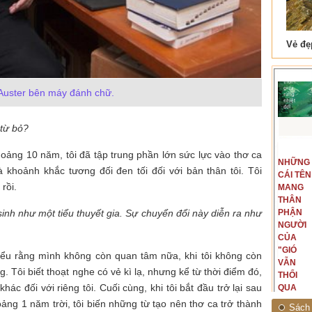
 Tam Cốc
Lẫm liệt Hải Vân quan
Auster bên máy đánh chữ.
 từ bỏ?
t văn là
Là người đi dọc biên giới phía
oảng 10 năm, tôi đã tập trung phần lớn sức lực vào thơ ca
NGUYÊN
NHỮNG
ấu, một
Bắc, tôi có thế mạnh khi hình
à khoảnh khắc tương đối đen tối đối với bản thân tôi. Tôi
MẪU
CÁI TÊN
hế giới từ
dung, mở ra không gian của giai
rồi.
CỦA TÔI
MANG
hà văn tự
đoạn lịch sử đó... (PHẠM VÂN
LÀ
THÂN
eo ý mình...
ANH)
sinh như một tiểu thuyết gia.
Sự chuyển đổi này diễn ra như
NHỮNG
PHẬN
NGƯỜI
NGƯỜI
ĐÃ PHẤT
CỦA
CAO CỜ
"GIÓ
hiểu rằng mình không còn quan tâm nữa, khi tôi không còn
HỒNG
VẪN
. Tôi biết thoạt nghe có vẻ kì lạ, nhưng kể từ thời điểm đó,
THÁNG
THỔI
khác đối với riêng tôi. Cuối cùng, khi tôi bắt đầu trở lại sau
TÁM
QUA
NĂM
RỪNG
ng 1 năm trời, tôi biến những từ tạo nên thơ ca trở thành
Sách 