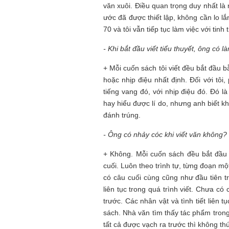
văn xuôi. Điều quan trọng duy nhất l
ước đã được thiết lập, không cần lo l
70 và tôi vẫn tiếp tục làm việc với tinh
- Khi bắt đầu viết tiểu thuyết,
ông có là
+ Mỗi cuốn sách tôi viết đều bắt đầu bằ
hoặc nhịp điệu nhất định. Đối với tôi,
tiếng vang đó, với nhịp điệu đó. Đó l
hay hiểu được lí do, nhưng anh biết k
đánh trúng.
- Ông có nhảy cóc
khi viết văn
không?
+ Không. Mỗi cuốn sách đều bắt đầu b
cuối. Luôn theo trình tự, từng đoạn m
có câu cuối cùng cũng như đầu tiên tr
liên tục trong quá trình viết. Chưa c
trước. Các nhân vật và tình tiết liên 
sách. Nhà văn tìm thấy tác phẩm trong 
tất cả được vạch ra trước thì không thú