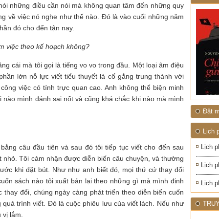
1945
NHIỆT
à nói những điều cần nói mà không quan tâm đến những quy
ĐỚI"
ắng về việc nó nghe như thế nào. Đó là vào cuối những năm
 thần đó cho đến tận nay.
m việc theo kế hoạch không?
ng cái mà tôi gọi là tiếng vo vo trong đầu. Một loại âm điệu
 phần lớn nỗ lực viết tiểu thuyết là cố gắng trung thành với
à công việc có tính trực quan cao. Anh không thể biện minh
hi nào mình đánh sai nốt và cũng khá chắc khi nào mà mình
Đặt m
Lịch 
ằng câu đầu tiên và sau đó tôi tiếp tục viết cho đến sau
Lịch p
ột nhỏ. Tôi cảm nhận được diễn biến câu chuyện, và thường
Lịch p
ước khi đặt bút. Như như anh biết đó, mọi thứ cứ thay đổi
ó cuốn sách nào tôi xuất bản lại theo những gì mà mình định
Lịch p
tục thay đổi, chúng ngày càng phát triển theo diễn biến cuốn
quá trình viết. Đó là cuộc phiêu lưu của viết lách. Nếu như
TRUY
 vị lắm.