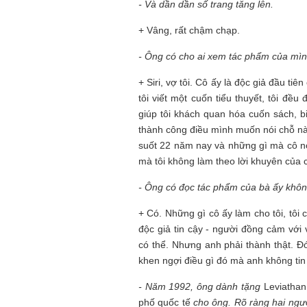
- Và dần dần
số trang tăng lên.
+ Vâng, rất chậm chạp.
- Ông có cho ai xem tác phẩm của mìn
+ Siri, vợ tôi. Cô ấy là độc giả đầu tiê
tôi viết một cuốn tiểu thuyết, tôi đề
giúp tôi khách quan hóa cuốn sách, 
thành công điều mình muốn nói chỗ nào
suốt 22 năm nay và những gì mà cô nó
mà tôi không làm theo lời khuyên của c
- Ông có đọc tác phẩm của
bà ấy khô
+ Có. Những gì cô ấy làm cho tôi, tôi
độc giả tin cậy - người đồng cảm vớ
có thể. Nhưng anh phải thành thật. Đ
khen ngợi điều gì đó mà anh không tin
- Năm 1992,
ông dành tặng
Leviathan
phố quốc tế
cho ông. Rõ ràng
hai ngư