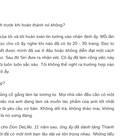
h trước khi hoàn thành nó không?
n của tôi và tôi hoàn toàn tin tưởng vào nhận định ấy. Mỗi lần
u đọc cho cô ấy nghe khi nào đã có từ 20 - 30 trang. Đọc to
biết được mình đã sai ở đâu hoặc không diễn đạt một cách
. Sau đó Siri đưa ra nhận xét. Cô ấy đã làm công việc này
i luôn luôn sắc sảo. Tôi không thể nghĩ ra trường hợp nào
ô ấy.
ng?
 cũng cố gắng làm lại tương tự. Mọi nhà văn đều cần có một
i việc mà anh đang làm và muốn tác phẩm của anh tốt nhất
ó là yêu cầu cơ bản. Không dối trá, không thảo mai, không
 là nó xứng đáng.
cho Don DeLillo.
11 năm sau,
ông ấy đã dành tặng
Thành
ời đã có một tình bạn lâu dài và tôn trọng nhau. Những tiểu