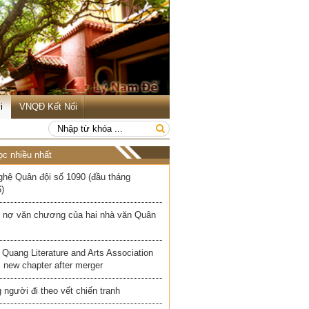
i
VNQĐ Kết Nối
ọc nhiều nhất
ghệ Quân đội số 1090 (đầu tháng
)
 nợ văn chương của hai nhà văn Quân
Quang Literature and Arts Association
 new chapter after merger
người đi theo vết chiến tranh