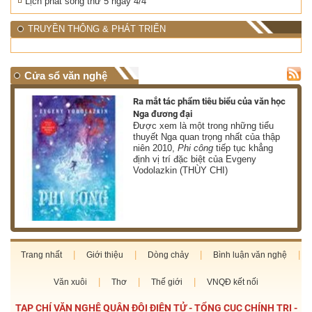
Lịch phát sóng thứ 5 ngày 4/4
TRUYỀN THÔNG & PHÁT TRIỂN
Cửa sổ văn nghệ
nh
Ra mắt tác phẩm tiêu biểu của văn học
Nga đương đại
g
Được xem là một trong những tiểu
thuyết Nga quan trọng nhất của thập
niên 2010,
Phi công
tiếp tục khẳng
định vị trí đặc biệt của Evgeny
Vodolazkin (THÙY CHI)
Trang nhất
Giới thiệu
Dòng chảy
Bình luận văn nghệ
Văn xuôi
Thơ
Thế giới
VNQĐ kết nối
TẠP CHÍ VĂN NGHỆ QUÂN ĐỘI ĐIỆN TỬ - TỔNG CỤC CHÍNH TRỊ -