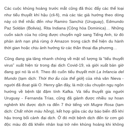
Các cuộc khủng hoảng trước mắt cũng đã thúc đẩy các thể loại
như tiểu thuyết khí hậu (cli-fi), mà các tác giả hướng theo dòng
này có thể nhắc đến như Ramiro Sanchiz (Uruguay), Edmundo
Paz Soldán (Bolivia), Rita Indiana (Cộng hòa Dominica)… Những
cuốn sách của họ cũng được chuyển ngữ sang Tiếng Anh, từ đó
phản ánh nạn phá rừng ở Amazon trong cách thể hiện du hành
thời gian hoặc chịu ảnh hưởng từ các thần thoại địa phương…
Cũng đang gia tăng nhanh chóng về mặt số lượng là “tiểu thuyết
virus” xuất hiện từ trong đại dịch Covid-19, và giới xuất bản giờ
đang gọi nó là vi-fi. Theo đó cuốn tiểu thuyết mới
La Infancia del
Mundo
(tạm dịch:
Thời thơ ấu của thế giới
) của nhà văn Nieva -
người đã đoạt giải O. Henry gần đây, là một câu chuyện ngụ ngôn
hướng về bệnh tật đậm tính Kafka. Và tiểu thuyết gia người
Uruguay - Fernanda Trías, cũng đã giành được nhiều sự hoan
nghênh khi được dịch ra đến 7 thứ tiếng với
Mugre Rosa
(tạm
dịch:
Chất nhờn màu hồng
), kết hợp giữa các dự báo biến đổi khí
hậu trong bối cảnh đại dịch. Ở đó một bệnh dịch đến từ cơn gió
độc màu đỏ đã khiến nhân loại trở nên khủng hoảng khi không