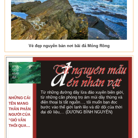
Vẻ đẹp nguyên bản nơi bãi đá Móng Rồng
Từ những đường dây lừa đảo xuyên biên giới,
từ những căn phòng trọ ám mùi dây thừng và
NHỮNG CÁI
điện thoại bị tắt nguồn…, tôi muốn bạn đọc
TÊN MANG
bước vào thế giới lạnh lẽo và dữ dội của thời
THÂN PHẬN
đại dữ liệu,... (DƯƠNG BÌNH NGUYÊN)
NGƯỜI CỦA
"GIÓ VẪN
THỔI QUA
RỪNG
NHIỆT ĐỚI"