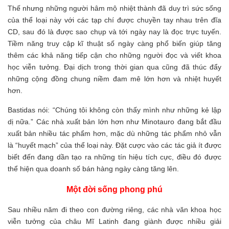
Thế nhưng những người hâm mộ nhiệt thành đã duy trì sức sống
của thể loại này với các tạp chí được chuyền tay nhau trên đĩa
CD, sau đó là được sao chụp và tới ngày nay là đọc trực tuyến.
Tiềm năng truy cập kĩ thuật số ngày càng phổ biến giúp tăng
thêm các khả năng tiếp cận cho những người đọc và viết khoa
học viễn tưởng. Đại dịch trong thời gian qua cũng đã thúc đẩy
những cộng đồng chung niềm đam mê lớn hơn và nhiệt huyết
hơn.
Bastidas nói: “Chúng tôi không còn thấy mình như những kẻ lập
dị nữa.” Các nhà xuất bản lớn hơn như Minotauro đang bắt đầu
xuất bản nhiều tác phẩm hơn, mặc dù những tác phẩm nhỏ vẫn
là “huyết mạch” của thể loại này. Đặt cược vào các tác giả ít được
biết đến đang dần tạo ra những tín hiệu tích cực, điều đó được
thể hiện qua doanh số bán hàng ngày càng tăng lên.
Một đời sống phong phú
Sau nhiều năm đi theo con đường riêng, các nhà văn khoa học
viễn tưởng của châu Mĩ Latinh đang giành được nhiều giải