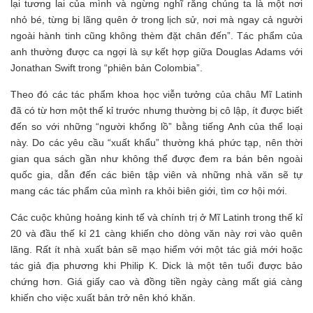
lại tương lai của mình và ngừng nghĩ rằng chúng ta là một nơi
nhỏ bé, từng bị lãng quên ở trong lịch sử, nơi mà ngay cả người
ngoài hành tinh cũng không thèm đặt chân đến”. Tác phẩm của
anh thường được ca ngợi là sự kết hợp giữa Douglas Adams với
Jonathan Swift trong “phiên bản Colombia”.
Theo đó các tác phẩm khoa học viễn tưởng của châu Mĩ Latinh
đã có từ hơn một thế kỉ trước nhưng thường bị cô lập, ít được biết
đến so với những “người khổng lồ” bằng tiếng Anh của thể loại
này. Do các yêu cầu “xuất khẩu” thường khá phức tạp, nên thời
gian qua sách gần như không thể được đem ra bán bên ngoài
quốc gia, dẫn đến các biên tập viên và những nhà văn sẽ tự
mang các tác phẩm của mình ra khỏi biên giới, tìm cơ hội mới.
Các cuộc khủng hoảng kinh tế và chính trị ở Mĩ Latinh trong thế kỉ
20 và đầu thế kỉ 21 càng khiến cho dòng văn này rơi vào quên
lãng. Rất ít nhà xuất bản sẽ mạo hiểm với một tác giả mới hoặc
tác giả địa phương khi Philip K. Dick là một tên tuổi được bảo
chứng hơn. Giá giấy cao và đồng tiền ngày càng mất giá càng
khiến cho việc xuất bản trở nên khó khăn.