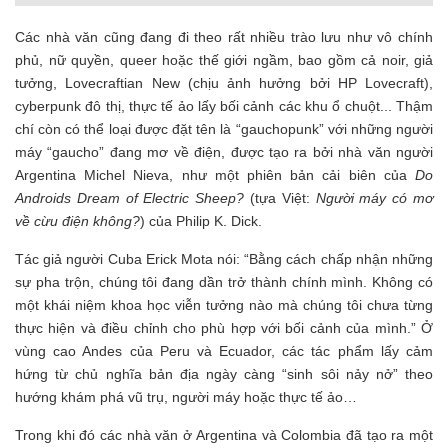
Các nhà văn cũng đang đi theo rất nhiều trào lưu như vô chính
phủ, nữ quyền, queer hoặc thế giới ngầm, bao gồm cả noir, giả
tưởng, Lovecraftian New (chịu ảnh hưởng bởi HP Lovecraft),
cyberpunk đô thị, thực tế ảo lấy bối cảnh các khu ổ chuột... Thậm
chí còn có thể loại được đặt tên là “gauchopunk” với những người
máy “gaucho” đang mơ về điện, được tạo ra bởi nhà văn người
Argentina Michel Nieva, như một phiên bản cải biên của
Do
Androids Dream of Electric Sheep?
(tựa Việt:
Người máy có mơ
về cừu điện không?
) của Philip K. Dick.
Tác giả người Cuba Erick Mota nói: “Bằng cách chấp nhận những
sự pha trộn, chúng tôi đang dần trở thành chính mình. Không có
một khái niệm khoa học viễn tưởng nào mà chúng tôi chưa từng
thực hiện và điều chỉnh cho phù hợp với bối cảnh của mình.” Ở
vùng cao Andes của Peru và Ecuador, các tác phẩm lấy cảm
hứng từ chủ nghĩa bản địa ngày càng “sinh sôi nảy nở” theo
hướng khám phá vũ trụ, người máy hoặc thực tế ảo…
Trong khi đó các nhà văn ở Argentina và Colombia đã tạo ra một