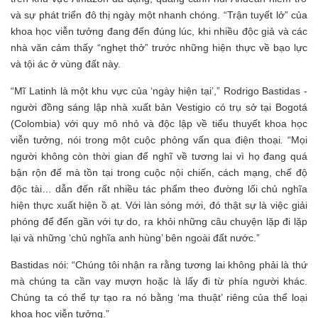
và sự phát triển đô thị ngày một nhanh chóng. “Trận tuyết lở” của
khoa học viễn tưởng đang đến đúng lúc, khi nhiều độc giả và các
nhà văn cảm thấy “nghẹt thở” trước những hiện thực về bạo lực
và tội ác ở vùng đất này.
“Mĩ Latinh là một khu vực của ‘ngày hiện tại’,” Rodrigo Bastidas -
người đồng sáng lập nhà xuất bản Vestigio có trụ sở tại Bogotá
(Colombia) với quy mô nhỏ và độc lập về tiểu thuyết khoa học
viễn tưởng, nói trong một cuộc phỏng vấn qua điện thoại
.
“Mọi
người không còn thời gian để nghĩ về tương lai vì họ đang quá
bận rộn để mà tồn tại trong cuộc nội chiến, cách mạng, chế độ
độc tài… dẫn đến rất nhiều tác phẩm theo đường lối chủ nghĩa
hiện thực xuất hiện ồ ạt. Với làn sóng mới, đó thật sự là việc giải
phóng để đến gần với tự do, ra khỏi những câu chuyện lặp đi lặp
lại và những ‘chủ nghĩa anh hùng’ bên ngoài đất nước.”
Bastidas nói: “Chúng tôi nhận ra rằng tương lai không phải là thứ
mà chúng ta cần vay mượn hoặc là lấy đi từ phía người khác.
Chúng ta có thể tự tạo ra nó bằng ‘ma thuật’ riêng của thể loại
khoa học viễn tưởng.”