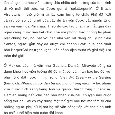
làn sóng khoa học viễn tưởng chịu nhiều ảnh hưởng của tính kinh
dị về mặt thể xác, và được gọi là “splatterpunk”. Ở Brazil,
Afrofuturism (thế giới vị lai lấy cảm hứng từ châu Phi) đã “cất
cánh”, với sự bùng nổ của các dự án vốn được bắt nguồn từ di
sản và văn hóa Phi châu. Theo đó các tác phẩm ra mắt gần đây
ngày càng được liên kết chặt chẽ với phong trào chống lại phân
biệt chủng tộc, nổi bật với các nhà văn rất đáng chú ý như Ale
Santos, người gần đây đã được chi nhánh Brazil của nhà xuất
bản HarperCollins trọng vọng, tiến hành dịch thuật và giới thiệu ra
toàn thế giới.
Ở Mexico, các nhà văn như Gabriela Damián Miravete cũng sử
dụng khoa học viễn tưởng để đối mặt với vấn nạn bạo lực đối với
phụ nữ ở đất nước mình. Trong
They Will Dream in the Garden
(tạm dịch:
Những người đàn bà mơ mộng trong vườn
) – tác phẩm
vừa được dịch sang tiếng Anh và giành Giải thưởng Otherwise,
Damián mang đến cho các nạn nhân của câu chuyện này cuộc
sống thứ hai, khi cô xây dựng một thế giới mới nơi mà tâm trí của
những người phụ nữ bị sát hại sẽ vẫn sống tiếp với các hình ảnh
ba chiều thể hiện một cuộc đời khác…