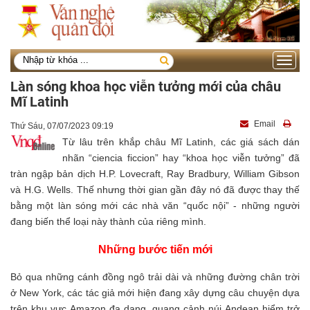
Toggle
navigati
Làn sóng khoa học viễn tưởng mới của châu
Mĩ Latinh
Email
Thứ Sáu, 07/07/2023 09:19
Từ lâu trên khắp châu Mĩ Latinh, các giá sách dán
nhãn “ciencia ficcion” hay “khoa học viễn tưởng” đã
tràn ngập bản dịch H.P. Lovecraft, Ray Bradbury, William Gibson
và H.G. Wells. Thế nhưng thời gian gần đây nó đã được thay thế
bằng một làn sóng mới các nhà văn “quốc nội” - những người
đang biến thể loại này thành của riêng mình.
Những bước tiến mới
Bỏ qua những cánh đồng ngô trải dài và những đường chân trời
ở New York, các tác giả mới hiện đang xây dựng câu chuyện dựa
trên khu vực Amazon đa dạng, quang cảnh núi Andean hiểm trở