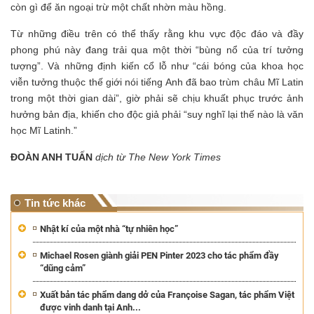
còn gì để ăn ngoại trừ một chất nhờn màu hồng.
Từ những điều trên có thể thấy rằng khu vực độc đáo và đầy
phong phú này đang trải qua một thời “bùng nổ của trí tưởng
tượng”. Và những định kiến cổ lỗ như “cái bóng của khoa học
viễn tưởng thuộc thế giới nói tiếng Anh đã bao trùm châu Mĩ Latin
trong một thời gian dài”, giờ phải sẽ chịu khuất phục trước ảnh
hưởng bản địa, khiến cho độc giả phải “suy nghĩ lại thế nào là văn
học Mĩ Latinh.”
ĐOÀN ANH TUẤN
dịch từ The New York Times
Tin tức khác
Nhật kí của một nhà “tự nhiên học”
Michael Rosen giành giải PEN Pinter 2023 cho tác phẩm đầy
“dũng cảm”
Xuất bản tác phẩm dang dở của Françoise Sagan, tác phẩm Việt
được vinh danh tại Anh...