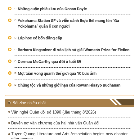
Những cuộc phiêu lưu của Conan Doyle
Yokohama Station SF và viễn cảnh thực thể mang tên “Ga
Yokohama” quản lí con người
Lớp học có bốn đẳng cấp
Barbara Kingsolver đi vào lịch sử giải Women’s Prize for Fiction
Cormac McCarthy qua đời ở tuổi 89
Một tuần vòng quanh thế giới qua 10 bức ảnh
Chủng tộc và những giới hạn của Rowan Hisayo Buchanan
Bài đọc nhiều nhất
Văn nghệ Quân đội số 1090 (đầu tháng 8/2026)
Duyên nợ văn chương của hai nhà văn Quân đội
Tuyen Quang Literature and Arts Association begins new chapter
after merger