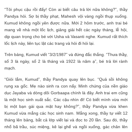
“Tôi phục cậu rồi đấy! Còn ai biết câu trả lời nữa không?”, thầy
Pandya hỏi. Sợ bị thầy phạt, Mahesh vội vàng ngồi thụp xuống.
Kumud không ngồi yên được nữa. Mới 2 hôm trước, anh trai bé
mang về nhà một lốc lịch, giảng giải hết các ngày tháng, lễ hội,
dịp quan trọng cho bé với Usha và Vasanti nghe. Kumud rất thích
lốc lịch này, liên tục lật các trang và hỏi đi hỏi lại.
Trên bảng, Kumud viết “3/2/1987” và đứng đắc thắng. “Thưa thầy,
số 3 là ngày, số 2 là tháng và 1922 là năm ạ”, bé trả lời rành
mạch.
“Giỏi lắm, Kumud”, thầy Pandya quay lên bục. “Quả sồi không
rụng xa gốc. Mẹ nào sinh ra con nấy. Minh chứng của nền giáo
dục Jayaba và dòng dõi Gorbaapa chính là đây. Anh trai em cũng
là một học sinh xuất sắc. Các cậu nhìn đi! Có biết mình vừa mới
bị một bạn gái qua mặt hay không?”, thầy Pandya vừa khen
Kumud vừa mắng các học sinh nam. Mắng xong, thầy tự viết 12
tháng lên bảng, bắt cả lớp viết lại và đọc to 20 lần. Sau đó, thầy
nhổ bã trầu, súc miệng, kê lại ghế và ngồi xuống, gác chân lên