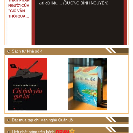
THÂN PHẬN
đại dữ liệu,... (DƯƠNG BÌNH NGUYÊN)
NGƯỜI CỦA
"GIÓ VẪN
THỔI QUA
RỪNG
NHIỆT ĐỚI"
Sách từ Nhà số 4
Đặt mua tạp chí Văn nghệ Quân đội
Lịch phát sóng trên kênh