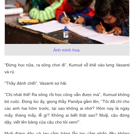
Ảnh minh hoạ.
“Đừng học nữa, ra sông chơi đi”, Kumud vỗ khẽ vào lưng Vasanti
và rủ.
“Thầy đánh chết”, Vasanti sợ hãi.
“Chị nhát thế! Ra sông rồi học cũng vẫn được mà”, Kumud không
bỏ cuộc. Đúng lúc ấy, giọng thầy Pandya gầm lên, “Tôi đã chỉ cho
các anh hai hôm trước, tại sao không ai nhớ? Hôm nay là ngày
mấy, tháng mấy, lễ gì? Không ai biết thật sao? Mulji, cậu đứng
dậy, viết lên bảng của cậu cho tôi xem!”.
Mulji đứng dậy, cả tay cầm bảng lẫn tay cầm phấn đều không