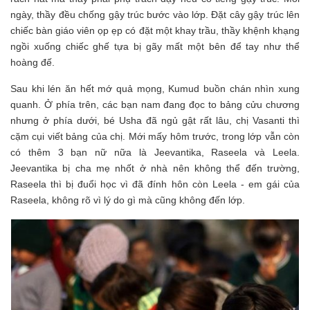
ngày, thầy đều chống gậy trúc bước vào lớp. Đặt cây gậy trúc lên
chiếc bàn giáo viên ọp ẹp có đặt một khay trầu, thầy khệnh khạng
ngồi xuống chiếc ghế tựa bị gãy mất một bên để tay như thể
hoàng đế.
Sau khi lén ăn hết mớ quả mọng, Kumud buồn chán nhìn xung
quanh. Ở phía trên, các bạn nam đang đọc to bảng cửu chương
nhưng ở phía dưới, bé Usha đã ngủ gật rất lâu, chị Vasanti thì
cặm cụi viết bảng của chị. Mới mấy hôm trước, trong lớp vẫn còn
có thêm 3 bạn nữ nữa là Jeevantika, Raseela và Leela.
Jeevantika bị cha mẹ nhốt ở nhà nên không thể đến trường,
Raseela thì bị đuổi học vì đã đính hôn còn Leela - em gái của
Raseela, không rõ vì lý do gì mà cũng không đến lớp.