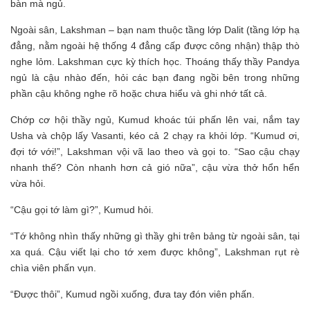
bàn mà ngủ.
Ngoài sân, Lakshman – bạn nam thuộc tầng lớp Dalit (tầng lớp hạ
đẳng, nằm ngoài hệ thống 4 đẳng cấp được công nhận) thập thò
nghe lỏm. Lakshman cực kỳ thích học. Thoáng thấy thầy Pandya
ngủ là cậu nhào đến, hỏi các bạn đang ngồi bên trong những
phần cậu không nghe rõ hoặc chưa hiểu và ghi nhớ tất cả.
Chớp cơ hội thầy ngủ, Kumud khoác túi phấn lên vai, nắm tay
Usha và chộp lấy Vasanti, kéo cả 2 chạy ra khỏi lớp. “Kumud ơi,
đợi tớ với!”, Lakshman vội vã lao theo và gọi to. “Sao cậu chạy
nhanh thế? Còn nhanh hơn cả gió nữa”, cậu vừa thở hổn hển
vừa hỏi.
“Cậu gọi tớ làm gì?”, Kumud hỏi.
“Tớ không nhìn thấy những gì thầy ghi trên bảng từ ngoài sân, tại
xa quá. Cậu viết lại cho tớ xem được không”, Lakshman rụt rè
chìa viên phấn vụn.
“Được thôi”, Kumud ngồi xuống, đưa tay đón viên phấn.