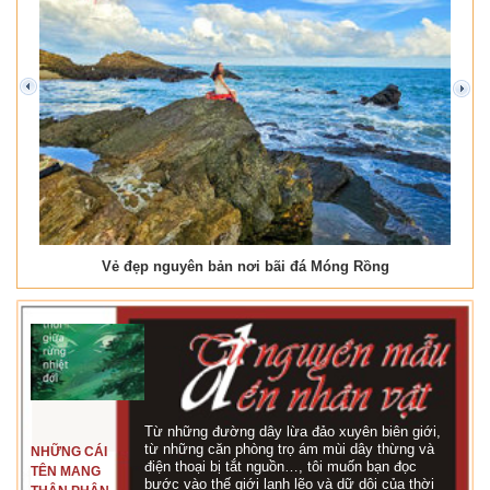
prev
next
Vẻ đẹp nguyên bản nơi bãi đá Móng Rồng
Từ những đường dây lừa đảo xuyên biên giới,
từ những căn phòng trọ ám mùi dây thừng và
NHỮNG CÁI
điện thoại bị tắt nguồn…, tôi muốn bạn đọc
TÊN MANG
bước vào thế giới lạnh lẽo và dữ dội của thời