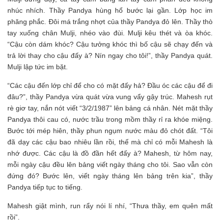
nhúc nhích. Thầy Pandya hùng hổ bước lại gần. Lớp học im
phăng phắc. Đôi má trắng nhợt của thầy Pandya đỏ lên. Thầy thò
tay xuống chân Mulji, nhéo vào đùi. Mulji kêu thét và òa khóc.
“Cậu còn dám khóc? Cậu tưởng khóc thì bố cậu sẽ chạy đến và
trả lời thay cho cậu đấy à? Nín ngay cho tôi!”, thầy Pandya quát.
Mulji lập tức im bặt.
“Các cậu đến lớp chỉ để cho có mặt đấy hả? Đầu óc các cậu để đi
đâu?”, thầy Pandya vừa quát vừa vung vẩy gậy trúc. Mahesh rụt
rè giơ tay, nắn nót viết “3/2/1987” lên bảng cá nhân. Nét mặt thầy
Pandya thôi cau có, nước trầu trong mồm thầy rỉ ra khóe miệng.
Bước tới mép hiên, thầy phun ngụm nước màu đỏ chót đất. “Tôi
đã dạy các cậu bao nhiêu lần rồi, thế mà chỉ có mỗi Mahesh là
nhớ được. Các cậu là đồ đần hết đấy à? Mahesh, từ hôm nay,
mỗi ngày cậu đều lên bảng viết ngày tháng cho tôi. Sao vẫn còn
đứng đó? Bước lên, viết ngày tháng lên bảng trên kia”, thầy
Pandya tiếp tục to tiếng.
Mahesh giật mình, run rẩy nói lí nhí, “Thưa thầy, em quên mất
rồi”.