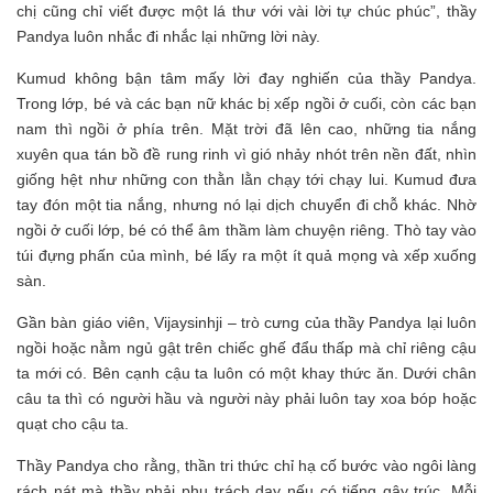
chị cũng chỉ viết được một lá thư với vài lời tự chúc phúc”, thầy
Pandya luôn nhắc đi nhắc lại những lời này.
Kumud không bận tâm mấy lời đay nghiến của thầy Pandya.
Trong lớp, bé và các bạn nữ khác bị xếp ngồi ở cuối, còn các bạn
nam thì ngồi ở phía trên. Mặt trời đã lên cao, những tia nắng
xuyên qua tán bồ đề rung rinh vì gió nhảy nhót trên nền đất, nhìn
giống hệt như những con thằn lằn chạy tới chạy lui. Kumud đưa
tay đón một tia nắng, nhưng nó lại dịch chuyển đi chỗ khác. Nhờ
ngồi ở cuối lớp, bé có thể âm thầm làm chuyện riêng. Thò tay vào
túi đựng phấn của mình, bé lấy ra một ít quả mọng và xếp xuống
sàn.
Gần bàn giáo viên, Vijaysinhji – trò cưng của thầy Pandya lại luôn
ngồi hoặc nằm ngủ gật trên chiếc ghế đẩu thấp mà chỉ riêng cậu
ta mới có. Bên cạnh cậu ta luôn có một khay thức ăn. Dưới chân
câu ta thì có người hầu và người này phải luôn tay xoa bóp hoặc
quạt cho cậu ta.
Thầy Pandya cho rằng, thần tri thức chỉ hạ cố bước vào ngôi làng
rách nát mà thầy phải phụ trách dạy nếu có tiếng gậy trúc. Mỗi