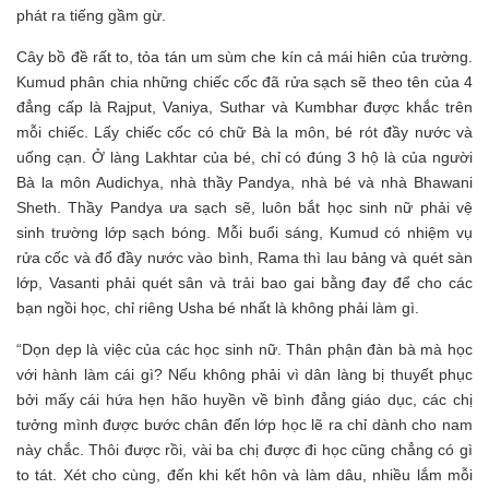
phát ra tiếng gầm gừ.
Cây bồ đề rất to, tỏa tán um sùm che kín cả mái hiên của trường.
Kumud phân chia những chiếc cốc đã rửa sạch sẽ theo tên của 4
đẳng cấp là Rajput, Vaniya, Suthar và Kumbhar được khắc trên
mỗi chiếc. Lấy chiếc cốc có chữ Bà la môn, bé rót đầy nước và
uống cạn. Ở làng Lakhtar của bé, chỉ có đúng 3 hộ là của người
Bà la môn Audichya, nhà thầy Pandya, nhà bé và nhà Bhawani
Sheth. Thầy Pandya ưa sạch sẽ, luôn bắt học sinh nữ phải vệ
sinh trường lớp sạch bóng. Mỗi buổi sáng, Kumud có nhiệm vụ
rửa cốc và đổ đầy nước vào bình, Rama thì lau bảng và quét sàn
lớp, Vasanti phải quét sân và trải bao gai bằng đay để cho các
bạn ngồi học, chỉ riêng Usha bé nhất là không phải làm gì.
“Dọn dẹp là việc của các học sinh nữ. Thân phận đàn bà mà học
với hành làm cái gì? Nếu không phải vì dân làng bị thuyết phục
bởi mấy cái hứa hẹn hão huyền về bình đẳng giáo dục, các chị
tưởng mình được bước chân đến lớp học lẽ ra chỉ dành cho nam
này chắc. Thôi được rồi, vài ba chị được đi học cũng chẳng có gì
to tát. Xét cho cùng, đến khi kết hôn và làm dâu, nhiều lắm mỗi