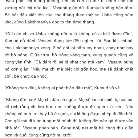
“Đâu phải chỉ mắng không, em ấy còn có thể bị đánh cho tan
xương nát thịt nữa kia”, Vasanti giận dữ. Kumud không bận tâm.
Bé bắt đầu viết tên của các tháng theo thứ tự. Usha cũng xúm
vào, cùng Lakshmaniya đọc to tên từng tháng.
“Chỉ cần chị và Usha không nói ra là không có ai biết được đâu”,
Kumud dỗ dành Vasanti đang tức đến nghẹn lời. Sau khi chỉ bài
cho Lakshmaniya xong, 3 bé gái lại nắm tay nhau, chạy như bay
tới bờ sông. Giữa trưa, bờ sông vắng tanh, xung quanh cũng vô
cùng yên tĩnh. “Cả đám rồi sẽ bị phạt cho mà xem”, Vasanti bùng
nổ cơn giận. “Nếu mẹ chị mà biết chị trốn học, mẹ sẽ đánh chết
chị”, bé chực òa khóc.
“Không sao đâu, không ai phát hiện đâu mà”, Kumud vỗ về.
“Không đời nào! Mẹ chị đâu có ngốc. Mẹ sẽ lại chì chiết lại cái bài
cũ rích rằng chị lớn hơn em, không được để bị em lôi kéo. Nếu
không có anh trai hay bố ở cạnh, chị không được phép đi đâu hết.
Con gái mà đi lung tung một mình thì không đời nào gả được vào
nhà tốt”, Vasanti phàn nàn. Càng nói, nét mặt bé càng thư giãn
hơn và cuối cùng cũng nở nụ cười.