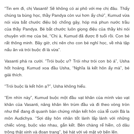
“Tin em đi, chị Vasanti! Sẽ không có ai phô với mẹ chị đâu. Thấy
chúng ta bùng học, thầy Pandya còn vui hơn ấy chứ”, Kumud vừa
nói vừa bắt chước điệu bộ chống gậy, hóp má phun nước trầu
của thầy Pandya. Bé bắt chước luôn giọng điệu của thầy khi nói
chuyện với mẹ của bé, “Chị à, Kumud đã được 8 tuổi rồi. Con bé
rất thông minh. Bây giờ, chị nên cho con bé nghỉ học, về nhà tập
nấu ăn và trói buộc đi là vừa”.
Vasanti phá ra cười. “Trói buộc ư? Trói như trói con bò á”, Usha
hốt hoảng. Kumud xoa đầu Usha, “Nghĩa là kết hôn ấy mà”, bé
giải thích.
“Trói buộc là kết hôn ạ?”, Usha không hiểu.
“Em nhìn này”, Kumud buộc một đầu vạt khăn của mình vào vạt
khăn của Vasanti, nâng khăn lên trùm đầu và đi theo vòng tròn
như thể đang đi quanh bàn chứng nhận kết hôn của lễ cưới Bà la
môn Audichya. “Sợi dây hôn nhân tốt lành lấp lánh với những
chiếc vòng, buộc vào nhau, gắn kết. Bên chàng rể hiền, cô dâu
trông thật xinh và đoan trang”, bé hát với vẻ mặt vờ bẽn lẽn.