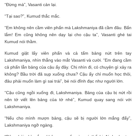
“Đừng mà”, Vasanti cản lại.
“Tại sao?”, Kumud thắc mắc.
“Em không nên cầm viên phấn mà Lakshmaniya đã cầm đâu. Bẩn
lắm! Em cũng không nên dạy lại cho cậu ta”, Vasanti ghé tai
Kumud nói thầm.
Kumud giật lấy viên phấn và cả tấm bảng nứt trên tay
Lakshmaniya, nhìn thẳng vào mắt Vasanti và cười. “Em đang cầm
cả phấn lẫn bảng của cậu ấy đây. Chị nhìn đi, có chuyện gì xảy ra
không? Bầu trời đã sụp xuống chưa? Cậu ấy chỉ muốn học thôi,
đâu phải muốn làm gì sai trái”, bé nói đĩnh đạc như người lớn.
“Cậu cũng ngồi xuống đi, Lakshmaniya. Bảng của cậu bị nứt rồi
nên tớ viết lên bảng của tớ nhé”, Kumud quay sang nói với
Lakshmaniya.
“Nếu cho mình mượn bảng, cậu sẽ bị người lớn mắng đấy”,
Lakshmaniya ngỡ ngàng.