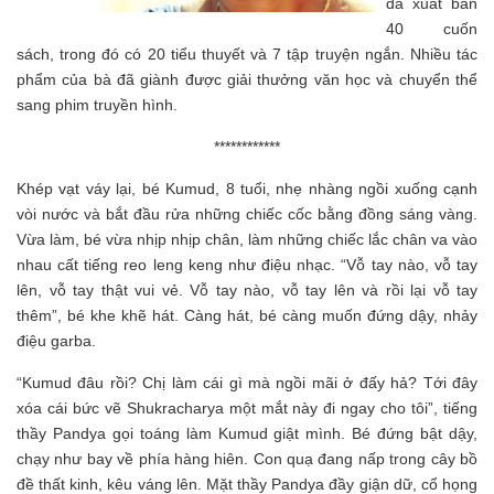
đã xuất bản
40 cuốn
sách, trong đó có 20 tiểu thuyết và 7 tập truyện ngắn. Nhiều tác
phẩm của bà đã giành được giải thưởng văn học và chuyển thể
sang phim truyền hình.
************
Khép vạt váy lại, bé Kumud, 8 tuổi, nhẹ nhàng ngồi xuống cạnh
vòi nước và bắt đầu rửa những chiếc cốc bằng đồng sáng vàng.
Vừa làm, bé vừa nhịp nhịp chân, làm những chiếc lắc chân va vào
nhau cất tiếng reo leng keng như điệu nhạc. “Vỗ tay nào, vỗ tay
lên, vỗ tay thật vui vẻ. Vỗ tay nào, vỗ tay lên và rồi lại vỗ tay
thêm”, bé khe khẽ hát. Càng hát, bé càng muốn đứng dậy, nhảy
điệu garba.
“Kumud đâu rồi? Chị làm cái gì mà ngồi mãi ở đấy hả? Tới đây
xóa cái bức vẽ Shukracharya một mắt này đi ngay cho tôi”, tiếng
thầy Pandya gọi toáng làm Kumud giật mình. Bé đứng bật dậy,
chạy như bay về phía hàng hiên. Con quạ đang nấp trong cây bồ
đề thất kinh, kêu váng lên. Mặt thầy Pandya đầy giận dữ, cổ họng