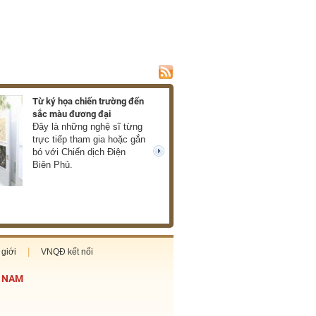
Từ ký họa chiến trường đến
Ra mắt hồi ký về c
sắc màu đương đại
của Xuân Phượng
Đây là những nghệ sĩ từng
Những thước phim
trực tiếp tham gia hoặc gắn
mở ra trước mắt 
bó với Chiến dịch Điện
về chiến tranh châ
next
Biên Phủ.
thực, giàu cảm xú
cùng tàn khốc. (T
giới
VNQĐ kết nối
T NAM