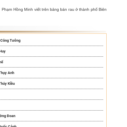
h Phạm Hồng Minh viết trên bảng bán rau ở thành phố Biên
g Công Tưởng
 Huy
hế
 Thụy Anh
Thúy Kiều
ường Đoan
 Quốc Cảnh