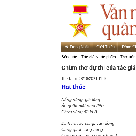
Trang Nhất
Giới Thiệu
Dòng C
Sáng tác
Tác giả & tác phẩm
Thơ trên
Chùm thơ dự thi của tác gi
Thứ Năm, 28/10/2021 11:10
Hạt thóc
Nắng nóng, gió lồng
Áo quần giặt phơi đêm
Chưa sáng đã khô
Đỉnh hè rặc sông, cạn đồng
Càng quạt càng nóng
Còn giếng sâu ri rỉ mạch mát