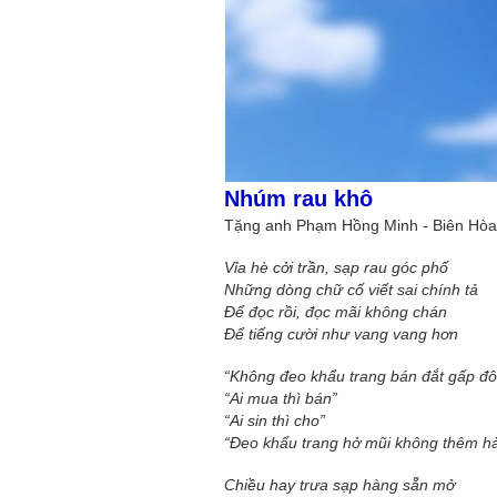
Mùa xanh
Nhúm rau khô
Tặng anh Phạm Hồng Minh - Biên Hòa
Tôi từng hình dung viế
NHỮNG
công việc của sự hư c
Vỉa hè cởi trần, sạp rau góc phố
NGƯỜI
hành trình phác dựng t
Những dòng chữ cố viết sai chính tả
TÔI GẶP,
trí tưởng tượng, nơi n
Để đọc rồi, đọc mãi không chán
NHỮNG
do tạo hình mọi thứ th
Để tiếng cười như vang vang hơn
CHUYỆN
(TRẦN THỊ TÚ NGỌC)
TÔI VIẾT
“Không đeo khẩu trang bán đắt gấp đô
“Ai mua thì bán”
“Ai sin thì cho”
“Đeo khẩu trang hở mũi không thêm h
Chiều hay trưa sạp hàng sẵn mở