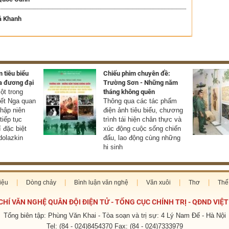
á Khanh
 tiêu biểu
Chiếu phim chuyên đề:
a đương đại
Trường Sơn - Những năm
t trong
tháng không quên
yết Nga quan
Thông qua các tác phẩm
thập niên
điện ảnh tiêu biểu, chương
tiếp tục
trình tái hiện chân thực và
í đặc biệt
xúc động cuộc sống chiến
olazkin
đấu, lao động cùng những
hi sinh
iệu
Dòng chảy
Bình luận văn nghệ
Văn xuôi
Thơ
Thế 
CHÍ VĂN NGHỆ QUÂN ĐỘI ĐIỆN TỬ - TỔNG CỤC CHÍNH TRỊ - QĐND VIỆ
Tổng biên tập: Phùng Văn Khai - Tòa soạn và trị sự: 4 Lý Nam Đế - Hà Nội
Tel: (84 - 024)8454370 Fax: (84 - 024)7333979