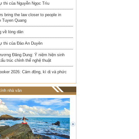
ự thi của Nguyễn Ngọc Trìu
rs bring the law closer to people in
e Tuyen Quang
 về lòng dân
ự thi của Đào An Duyên
rương Đăng Dung: Ý niệm hiện sinh
cấu trúc chỉnh thể nghệ thuật
ooker 2026: Cảm động, kì dị và phức
ính nhà văn
next