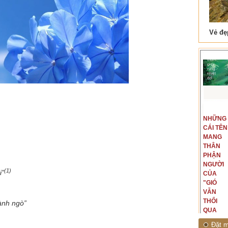
 Tam Cốc
Lẫm liệt Hải Vân quan
t văn là
Là người đi dọc biên giới phía
NGUYÊN
NHỮNG
ấu, một
Bắc, tôi có thế mạnh khi hình
MẪU
CÁI TÊN
hế giới từ
dung, mở ra không gian của giai
CỦA TÔI
MANG
hà văn tự
đoạn lịch sử đó... (PHẠM VÂN
LÀ
THÂN
eo ý mình...
ANH)
NHỮNG
PHẬN
NGƯỜI
NGƯỜI
(1)
i”
ĐÃ PHẤT
CỦA
CAO CỜ
"GIÓ
HỒNG
VẪN
THÁNG
THỔI
ành ngò”
TÁM
QUA
NĂM
RỪNG
Đặt m