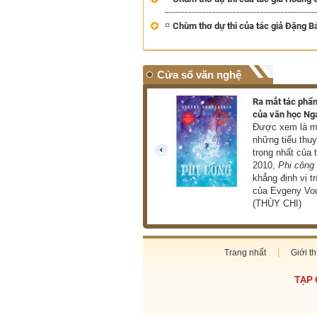
Chùm thơ dự thi của tác giả Đặng B
Cửa sổ văn nghệ
Triển lãm hơn 100 tác phẩm
Ra mắt tác phẩm
của danh họa Lê Bá Đảng
của văn học Ng
Triển lãm giới thiệu đến
Được xem là mộ
công chúng hơn 100 tác
những tiểu thu
phẩm tiêu biểu thuộc nhiều
trọng nhất của 
prev
loại hình như hội họa, điêu
2010,
Phi công
khắc, phù điêu (THU HÀ)
khẳng định vị tr
của Evgeny Vod
(THÙY CHI)
Trang nhất
Giới th
TẠP 