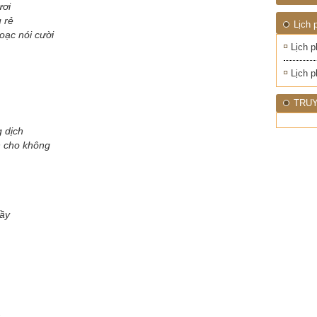
1945
NHIỆT
ươi
ĐỚI"
 rẻ
Lịch 
oạc nói cười
Lịch p
Lịch p
TRUY
 dịch
n cho không
đầy
.