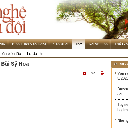
hảy
Bình Luận Văn Nghệ
Văn Xuôi
Thơ
Người Lính
Thế Giớ
 bàn biên tập
Thơ dự thi
ả Bùi Sỹ Hoa
Bài đ
Email
Văn n
8/2026
Duyên
đội
Tuyen 
begins
Những 