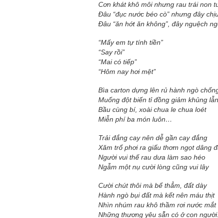
Cơn khát khô môi nhưng rau trái non t
Đâu “đục nước béo cò” nhưng đây chịu
Đâu “ăn hớt ăn không”, đây nguệch ng
“Mấy em tự tính tiền”
“Say rồi”
“Mai có tiếp”
“Hôm nay hơi mệt”
Bìa carton dựng lên rủ hành ngò chống
Muống đột biến tỉ đồng giảm khủng lẫ
Bầu cùng bí, xoài chua le chua loét
Miễn phí ba món luôn…
Trải đắng cay nên dễ gần cay đắng
Xăm trổ phơi ra giấu thơm ngọt dâng 
Người vui thế rau dưa làm sao héo
Ngẫm một nụ cười lòng cũng vui lây
Cười chút thôi mà bể thẳm, đất dày
Hành ngò bụi đất mà kết nên máu thịt
Nhìn nhúm rau khô thầm rơi nước mắt
Những thương yêu sẵn có ở con người