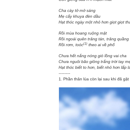
Cha cày tở mở sáng
Mẹ cấy khuya đèn dầu
Hạt thóc ngày một nhỏ hơn giọt giọt th
Rồi mùa hoang ruộng mật
Rồi ngoái quên trăng tán, trăng quầng
(1)
Rồi rơm, toóc
theo ai về phố
Chưa hết nắng nóng gió lồng vai cha
Chưa nguôi bão giông trắng trời tay m
Hạt thóc biết to hơn, biết nhỏ hơn lấp l
--------
1. Phần thân lúa còn lại sau khi đã gặt