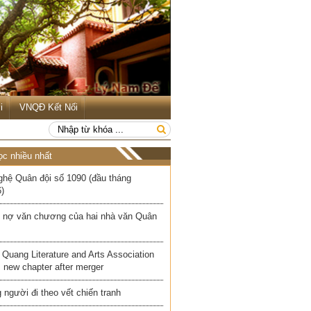
i
VNQĐ Kết Nối
ọc nhiều nhất
ghệ Quân đội số 1090 (đầu tháng
)
 nợ văn chương của hai nhà văn Quân
Quang Literature and Arts Association
 new chapter after merger
người đi theo vết chiến tranh