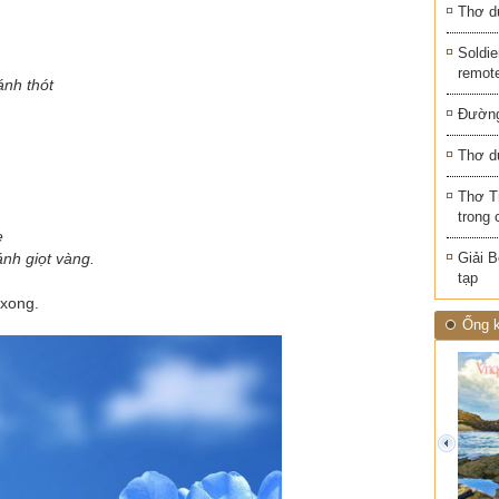
Thơ d
Soldie
remot
ánh thót
Đường
Thơ d
Thơ T
trong 
ẹ
ánh giọt vàng.
Giải B
tạp
 xong.
Ống k
prev