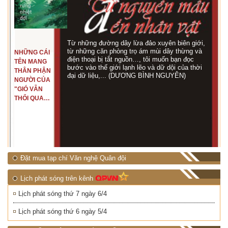
Từ những đường dây lừa đảo xuyên biên giới,
từ những căn phòng trọ ám mùi dây thừng và
NHỮNG CÁI
điện thoại bị tắt nguồn…, tôi muốn bạn đọc
TÊN MANG
bước vào thế giới lạnh lẽo và dữ dội của thời
THÂN PHẬN
đại dữ liệu,... (DƯƠNG BÌNH NGUYÊN)
NGƯỜI CỦA
"GIÓ VẪN
THỔI QUA
RỪNG
NHIỆT ĐỚI"
Đặt mua tạp chí Văn nghệ Quân đội
Lịch phát sóng trên kênh
Lịch phát sóng thứ 7 ngày 6/4
Lịch phát sóng thứ 6 ngày 5/4