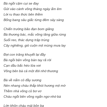
Bà ngồi cặm cụi se đay
Gửi vào cánh võng tháng ngày ấm êm
Lời ru thao thức bên thềm
Bống bang sâu giấc từng đêm sảy sàng
Chiến trường bão đạn bom giăng
Bà thương bác, mắc võng tăng giữa rừng
Suối reo, thác dựng trập trùng
Cây nghiêng, gió cuộn mịt mùng mưa lay
Đợi con trăng khuyết lại đầy
Bà ngồi bện võng bàn tay rã rời
Cạn dầu bấc héo lửa vơi
Võng bên bà cả một đời nhớ thương
Bà về nấm cỏ đầy sương
Nén nhang cháu thắp khói hương mịt mờ
Thềm nhà võng cũ bơ vơ
Cháu ngồi bên võng ngẩn ngơ nhớ bà
Lớn khôn cháu mải bôn ba