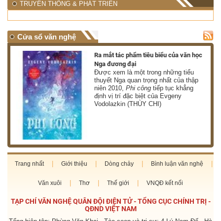
TRUYỀN THÔNG & PHÁT TRIỂN
Cửa sổ văn nghệ
nh
Ra mắt tác phẩm tiêu biểu của văn học
Nga đương đại
g
Được xem là một trong những tiểu
thuyết Nga quan trọng nhất của thập
niên 2010,
Phi công
tiếp tục khẳng
định vị trí đặc biệt của Evgeny
Vodolazkin (THÙY CHI)
Trang nhất
Giới thiệu
Dòng chảy
Bình luận văn nghệ
Văn xuôi
Thơ
Thế giới
VNQĐ kết nối
TẠP CHÍ VĂN NGHỆ QUÂN ĐỘI ĐIỆN TỬ - TỔNG CỤC CHÍNH TRỊ -
QĐND VIỆT NAM