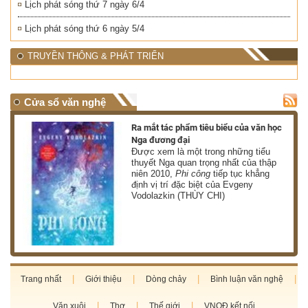
Lịch phát sóng thứ 7 ngày 6/4
Lịch phát sóng thứ 6 ngày 5/4
TRUYỀN THÔNG & PHÁT TRIỂN
Cửa sổ văn nghệ
nh
Ra mắt tác phẩm tiêu biểu của văn học
Nga đương đại
g
Được xem là một trong những tiểu
thuyết Nga quan trọng nhất của thập
niên 2010,
Phi công
tiếp tục khẳng
định vị trí đặc biệt của Evgeny
Vodolazkin (THÙY CHI)
Trang nhất
Giới thiệu
Dòng chảy
Bình luận văn nghệ
Văn xuôi
Thơ
Thế giới
VNQĐ kết nối