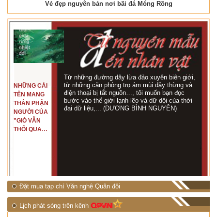
Vẻ đẹp nguyên bản nơi bãi đá Móng Rồng
Từ những đường dây lừa đảo xuyên biên giới,
từ những căn phòng trọ ám mùi dây thừng và
NHỮNG CÁI
điện thoại bị tắt nguồn…, tôi muốn bạn đọc
TÊN MANG
bước vào thế giới lạnh lẽo và dữ dội của thời
THÂN PHẬN
đại dữ liệu,... (DƯƠNG BÌNH NGUYÊN)
NGƯỜI CỦA
"GIÓ VẪN
THỔI QUA
RỪNG
NHIỆT ĐỚI"
Đặt mua tạp chí Văn nghệ Quân đội
Lịch phát sóng trên kênh