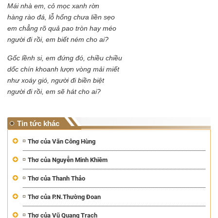
Mái nhà em, cỏ mọc xanh rờn
hàng rào đá, lỗ hổng chưa liền sẹo
em chẳng rõ quả pao tròn hay méo
người đi rồi, em biết ném cho ai?
Gốc lềnh si, em đứng đó, chiều chiều
dốc chín khoanh lượn vòng mải miết
như xoáy gió, người đi biền biệt
người đi rồi, em sẽ hát cho ai?
Tin tức khác
Thơ của Văn Công Hùng
Thơ của Nguyễn Minh Khiêm
Thơ của Thanh Thảo
Thơ của P.N.Thường Đoan
Thơ của Vũ Quang Trạch