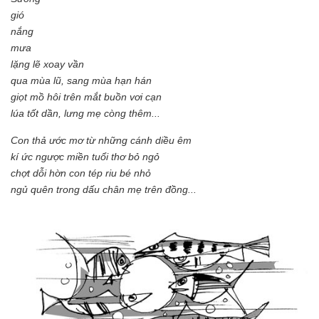
gió
nắng
mưa
lặng lẽ xoay vần
qua mùa lũ, sang mùa hạn hán
giọt mồ hôi trên mắt buồn vơi cạn
lúa tốt dần, lưng mẹ còng thêm...
Con thả ước mơ từ những cánh diều êm
kí ức ngược miền tuổi thơ bỏ ngỏ
chợt dỗi hờn con tép riu bé nhỏ
ngủ quên trong dấu chân mẹ trên đồng...