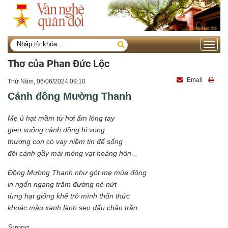
Toggle
navigati
Thơ của Phan Đức Lộc
Email
Thứ Năm, 06/06/2024 09:10
Cánh đồng Mường Thanh
Mẹ ủ hạt mầm từ hơi ấm lòng tay
gieo xuống cánh đồng hi vọng
thương con cò vay niềm tin để sống
đôi cánh gầy mài mỏng vạt hoàng hôn...
Đồng Mường Thanh như gót mẹ mùa đông
in ngổn ngang trăm đường nẻ nứt
từng hạt giống khẽ trở mình thổn thức
khoác màu xanh lành sẹo dấu chân trần...
Sương