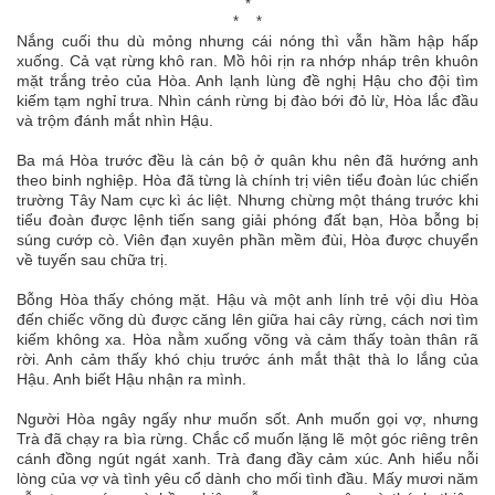
*
* *
Nắng cuối thu dù mỏng nhưng cái nóng thì vẫn hầm hập hấp
xuống. Cả vạt rừng khô ran. Mồ hôi rịn ra nhớp nháp trên khuôn
mặt trắng trẻo của Hòa. Anh lạnh lùng đề nghị Hậu cho đội tìm
kiếm tạm nghỉ trưa. Nhìn cánh rừng bị đào bới đỏ lừ, Hòa lắc đầu
và trộm đánh mắt nhìn Hậu.
Ba má Hòa trước đều là cán bộ ở quân khu nên đã hướng anh
theo binh nghiệp. Hòa đã từng là chính trị viên tiểu đoàn lúc chiến
trường Tây Nam cực kì ác liệt. Nhưng chừng một tháng trước khi
tiểu đoàn được lệnh tiến sang giải phóng đất bạn, Hòa bỗng bị
súng cướp cò. Viên đạn xuyên phần mềm đùi, Hòa được chuyển
về tuyến sau chữa trị.
Bỗng Hòa thấy chóng mặt. Hậu và một anh lính trẻ vội dìu Hòa
đến chiếc võng dù được căng lên giữa hai cây rừng, cách nơi tìm
kiếm không xa. Hòa nằm xuống võng và cảm thấy toàn thân rã
rời. Anh cảm thấy khó chịu trước ánh mắt thật thà lo lắng của
Hậu. Anh biết Hậu nhận ra mình.
Người Hòa ngây ngấy như muốn sốt. Anh muốn gọi vợ, nhưng
Trà đã chạy ra bìa rừng. Chắc cổ muốn lặng lẽ một góc riêng trên
cánh đồng ngút ngát xanh. Trà đang đầy cảm xúc. Anh hiểu nỗi
lòng của vợ và tình yêu cổ dành cho mối tình đầu. Mấy mươi năm