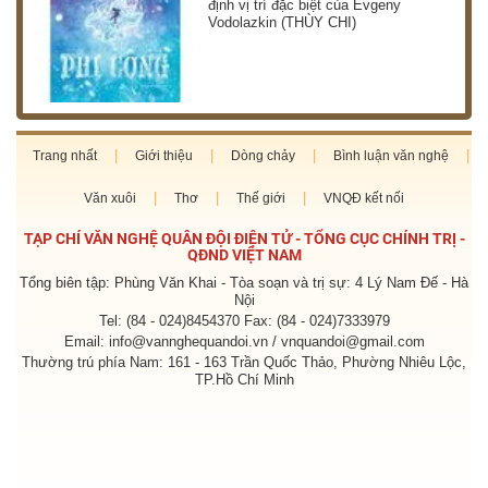
định vị trí đặc biệt của Evgeny
Vodolazkin (THÙY CHI)
Trang nhất
Giới thiệu
Dòng chảy
Bình luận văn nghệ
Văn xuôi
Thơ
Thế giới
VNQĐ kết nối
TẠP CHÍ VĂN NGHỆ QUÂN ĐỘI ĐIỆN TỬ - TỔNG CỤC CHÍNH TRỊ -
QĐND VIỆT NAM
Tổng biên tập: Phùng Văn Khai - Tòa soạn và trị sự: 4 Lý Nam Đế - Hà
Nội
Tel: (84 - 024)8454370 Fax: (84 - 024)7333979
Email: info@vannghequandoi.vn / vnquandoi@gmail.com
Thường trú phía Nam: 161 - 163 Trần Quốc Thảo, Phường Nhiêu Lộc,
TP.Hồ Chí Minh