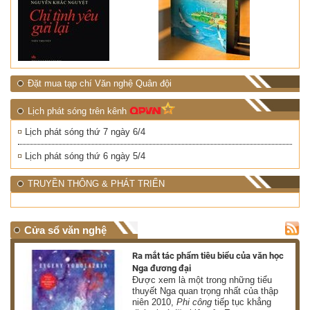
Đặt mua tạp chí Văn nghệ Quân đội
Lịch phát sóng trên kênh
Lịch phát sóng thứ 7 ngày 6/4
Lịch phát sóng thứ 6 ngày 5/4
TRUYỀN THÔNG & PHÁT TRIỂN
Cửa sổ văn nghệ
nh
Ra mắt tác phẩm tiêu biểu của văn học
Nga đương đại
g
Được xem là một trong những tiểu
thuyết Nga quan trọng nhất của thập
niên 2010,
Phi công
tiếp tục khẳng