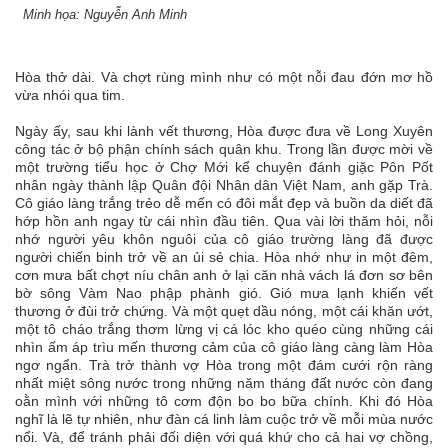
Minh họa: Nguyễn Anh Minh
Hòa thở dài. Và chợt rùng mình như có một nỗi đau đớn mơ hồ
vừa nhói qua tim.
Ngày ấy, sau khi lành vết thương, Hòa được đưa về Long Xuyên
công tác ở bộ phận chính sách quân khu. Trong lần được mời về
một trường tiểu học ở Chợ Mới kể chuyện đánh giặc Pôn Pốt
nhân ngày thành lập Quân đội Nhân dân Việt Nam, anh gặp Trà.
Cô giáo làng trắng trẻo dễ mến có đôi mắt đẹp và buồn da diết đã
hớp hồn anh ngay từ cái nhìn đầu tiên. Qua vài lời thăm hỏi, nỗi
nhớ người yêu khôn nguôi của cô giáo trường làng đã được
người chiến binh trở về an ủi sẻ chia. Hòa nhớ như in một đêm,
cơn mưa bất chợt níu chân anh ở lại căn nhà vách lá đơn sơ bên
bờ sông Vàm Nao phập phành gió. Gió mưa lạnh khiến vết
thương ở đùi trở chứng. Và một quẹt dầu nóng, một cái khăn ướt,
một tô cháo trắng thơm lừng vị cá lóc kho quéo cùng những cái
nhìn ấm áp trìu mến thương cảm của cô giáo làng càng làm Hòa
ngơ ngẩn. Trà trở thành vợ Hòa trong một đám cưới rộn ràng
nhất miệt sông nước trong những năm tháng đất nước còn đang
oằn mình với những tô cơm độn bo bo bữa chính. Khi đó Hòa
nghĩ là lẽ tự nhiên, như đàn cá linh làm cuộc trở về mỗi mùa nước
nổi. Và, để tránh phải đối diện với quá khứ cho cả hai vợ chồng,