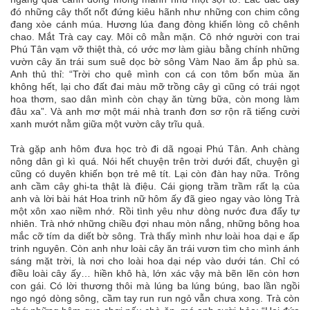
đó những cây thốt nốt đứng kiêu hãnh như những con chim công
đang xòe cánh múa. Hương lúa đang đòng khiến lòng cô chênh
chao. Mắt Trà cay cay. Môi cô mằn mặn. Cô nhớ người con trai
Phú Tân vạm vỡ thiệt thà, có ước mơ làm giàu bằng chính những
vườn cây ăn trái sum suê dọc bờ sông Vàm Nao ăm ắp phù sa.
Anh thủ thỉ: “Trời cho quê mình con cá con tôm bốn mùa ăn
không hết, lại cho đất đai màu mỡ trồng cây gì cũng có trái ngọt
hoa thơm, sao dân mình còn chạy ăn từng bữa, còn mong làm
đâu xa”. Và anh mơ một mái nhà tranh đơn sơ rộn rã tiếng cười
xanh mướt nằm giữa một vườn cây trĩu quả.
Trà gặp anh hôm đưa học trò đi dã ngoại Phú Tân. Anh chàng
nông dân gì kì quá. Nói hết chuyện trên trời dưới đất, chuyện gì
cũng có duyên khiến bọn trẻ mê tít. Lại còn đàn hay nữa. Trông
anh cầm cây ghi-ta thật là điệu. Cái giọng trầm trầm rất lạ của
anh và lời bài hát Hoa trinh nữ hôm ấy đã gieo ngay vào lòng Trà
một xôn xao niềm nhớ. Rồi tình yêu như dòng nước đưa đẩy tự
nhiên. Trà nhớ những chiều đợi nhau mòn nắng, những bông hoa
mắc cỡ tím da diết bờ sông. Trà thấy mình như loài hoa dại e ấp
trinh nguyên. Còn anh như loài cây ăn trái vươn tìm cho mình ánh
sáng mặt trời, là nơi cho loài hoa dại nép vào dưới tán. Chỉ có
điều loài cây ấy… hiền khô hà, lớn xác vậy mà bẽn lẽn còn hơn
con gái. Có lời thương thôi mà lúng ba lúng búng, bao lần ngồi
ngo ngó dòng sông, cầm tay run run ngỏ vẫn chưa xong. Trà còn