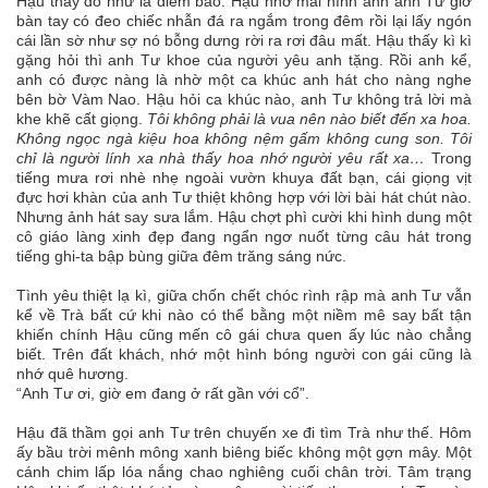
Hậu thấy đó như là điềm báo. Hậu nhớ mãi hình ảnh anh Tư giơ
bàn tay có đeo chiếc nhẫn đá ra ngắm trong đêm rồi lại lấy ngón
cái lần sờ như sợ nó bỗng dưng rời ra rơi đâu mất. Hậu thấy kì kì
gặng hỏi thì anh Tư khoe của người yêu anh tặng. Rồi anh kể,
anh có được nàng là nhờ một ca khúc anh hát cho nàng nghe
bên bờ Vàm Nao. Hậu hỏi ca khúc nào, anh Tư không trả lời mà
khe khẽ cất giọng.
Tôi không phải là vua nên nào biết đến xa hoa.
Không ngọc ngà kiệu hoa không nệm gấm không cung son. Tôi
chỉ là người lính xa nhà thấy hoa nhớ người yêu rất xa…
Trong
tiếng mưa rơi nhè nhẹ ngoài vườn khuya đất bạn, cái giọng vịt
đực hơi khàn của anh Tư thiệt không hợp với lời bài hát chút nào.
Nhưng ảnh hát say sưa lắm. Hậu chợt phì cười khi hình dung một
cô giáo làng xinh đẹp đang ngẩn ngơ nuốt từng câu hát trong
tiếng ghi-ta bập bùng giữa đêm trăng sáng nức.
Tình yêu thiệt lạ kì, giữa chốn chết chóc rình rập mà anh Tư vẫn
kể về Trà bất cứ khi nào có thể bằng một niềm mê say bất tận
khiến chính Hậu cũng mến cô gái chưa quen ấy lúc nào chẳng
biết. Trên đất khách, nhớ một hình bóng người con gái cũng là
nhớ quê hương.
“Anh Tư ơi, giờ em đang ở rất gần với cổ”.
Hậu đã thầm gọi anh Tư trên chuyến xe đi tìm Trà như thế. Hôm
ấy bầu trời mênh mông xanh biêng biếc không một gợn mây. Một
cánh chim lấp lóa nắng chao nghiêng cuối chân trời. Tâm trạng