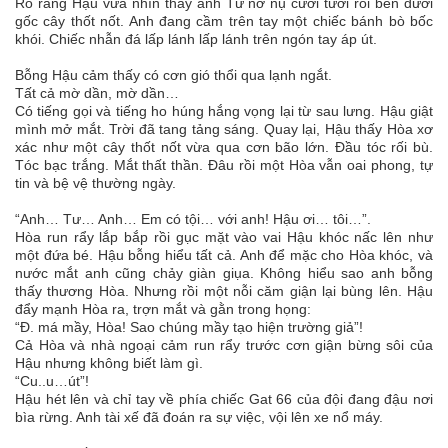
Rõ ràng Hậu vừa nhìn thấy anh Tư nở nụ cười tươi rói bên dưới
gốc cây thốt nốt. Anh đang cầm trên tay một chiếc bánh bò bốc
khói. Chiếc nhẫn đá lấp lánh lấp lánh trên ngón tay áp út.
Bỗng Hậu cảm thấy có cơn gió thổi qua lạnh ngắt.
Tất cả mờ dần, mờ dần…
Có tiếng gọi và tiếng ho húng hắng vọng lại từ sau lưng. Hậu giật
mình mở mắt. Trời đã tang tảng sáng. Quay lại, Hậu thấy Hòa xơ
xác như một cây thốt nốt vừa qua cơn bão lớn. Đầu tóc rối bù.
Tóc bạc trắng. Mắt thất thần. Đâu rồi một Hòa vẫn oai phong, tự
tin và bệ vệ thường ngày.
“Anh… Tư… Anh… Em có tội… với anh! Hậu ơi… tôi…”.
Hòa run rẩy lắp bắp rồi gục mặt vào vai Hậu khóc nấc lên như
một đứa bé. Hậu bỗng hiểu tất cả. Anh để mặc cho Hòa khóc, và
nước mắt anh cũng chảy giàn giụa. Không hiểu sao anh bỗng
thấy thương Hòa. Nhưng rồi một nỗi căm giận lại bùng lên. Hậu
đẩy mạnh Hòa ra, trợn mắt và gằn trong họng:
“Đ. má mầy, Hòa! Sao chúng mầy tạo hiện trường giả”!
Cả Hòa và nhà ngoại cảm run rẩy trước cơn giận bừng sôi của
Hậu nhưng không biết làm gì.
“Cu..u…út”!
Hậu hét lên và chỉ tay về phía chiếc Gat 66 của đội đang đậu nơi
bìa rừng. Anh tài xế đã đoán ra sự việc, vội lên xe nổ máy.