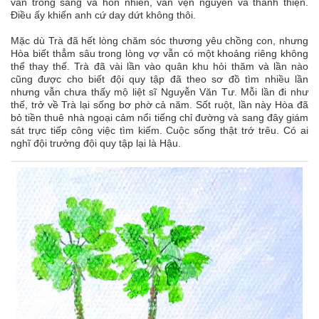
vẫn trong sáng và hồn nhiên, vẫn vẹn nguyên và thánh thiện.
Điều ấy khiến anh cứ day dứt không thôi.
Mặc dù Trà đã hết lòng chăm sóc thương yêu chồng con, nhưng
Hòa biết thẳm sâu trong lòng vợ vẫn có một khoảng riêng không
thể thay thế. Trà đã vài lần vào quân khu hỏi thăm và lần nào
cũng được cho biết đội quy tập đã theo sơ đồ tìm nhiều lần
nhưng vẫn chưa thấy mộ liệt sĩ Nguyễn Văn Tư. Mỗi lần đi như
thế, trở về Trà lại sống bơ phờ cả năm. Sốt ruột, lần này Hòa đã
bỏ tiền thuê nhà ngoại cảm nổi tiếng chỉ đường và sang đây giám
sát trực tiếp công việc tìm kiếm. Cuộc sống thật trớ trêu. Có ai
nghĩ đội trưởng đội quy tập lại là Hậu.