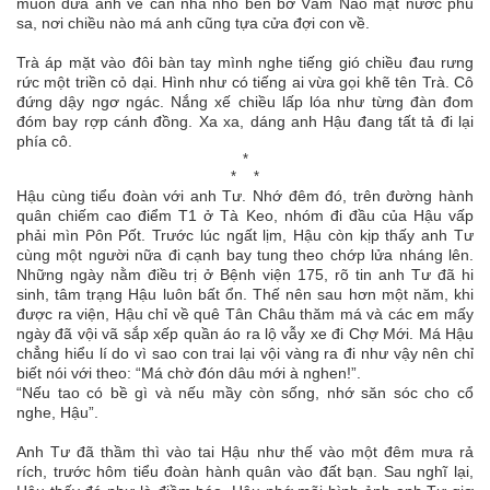
muốn đưa anh về căn nhà nhỏ bên bờ Vàm Nao mặt nước phù
sa, nơi chiều nào má anh cũng tựa cửa đợi con về.
Trà áp mặt vào đôi bàn tay mình nghe tiếng gió chiều đau rưng
rức một triền cỏ dại. Hình như có tiếng ai vừa gọi khẽ tên Trà. Cô
đứng dậy ngơ ngác. Nắng xế chiều lấp lóa như từng đàn đom
đóm bay rợp cánh đồng. Xa xa, dáng anh Hậu đang tất tả đi lại
phía cô.
*
* *
Hậu cùng tiểu đoàn với anh Tư. Nhớ đêm đó, trên đường hành
quân chiếm cao điểm T1 ở Tà Keo, nhóm đi đầu của Hậu vấp
phải mìn Pôn Pốt. Trước lúc ngất lịm, Hậu còn kịp thấy anh Tư
cùng một người nữa đi cạnh bay tung theo chớp lửa nháng lên.
Những ngày nằm điều trị ở Bệnh viện 175, rõ tin anh Tư đã hi
sinh, tâm trạng Hậu luôn bất ổn. Thế nên sau hơn một năm, khi
được ra viện, Hậu chỉ về quê Tân Châu thăm má và các em mấy
ngày đã vội vã sắp xếp quần áo ra lộ vẫy xe đi Chợ Mới. Má Hậu
chẳng hiểu lí do vì sao con trai lại vội vàng ra đi như vậy nên chỉ
biết nói với theo: “Má chờ đón dâu mới à nghen!”.
“Nếu tao có bề gì và nếu mầy còn sống, nhớ săn sóc cho cổ
nghe, Hậu”.
Anh Tư đã thầm thì vào tai Hậu như thế vào một đêm mưa rả
rích, trước hôm tiểu đoàn hành quân vào đất bạn. Sau nghĩ lại,