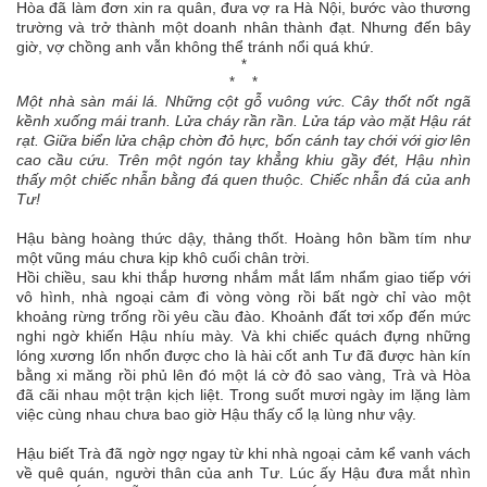
Hòa đã làm đơn xin ra quân, đưa vợ ra Hà Nội, bước vào thương
trường và trở thành một doanh nhân thành đạt. Nhưng đến bây
giờ, vợ chồng anh vẫn không thể tránh nổi quá khứ.
*
* *
Một nhà sàn mái lá. Những cột gỗ vuông vức. Cây thốt nốt ngã
kềnh xuống mái tranh. Lửa cháy rần rần. Lửa táp vào mặt Hậu rát
rạt. Giữa biển lửa chập chờn đỏ hực, bốn cánh tay chới với giơ lên
cao cầu cứu. Trên một ngón tay khẳng khiu gầy đét, Hậu nhìn
thấy một chiếc nhẫn bằng đá quen thuộc. Chiếc nhẫn đá của anh
Tư!
Hậu bàng hoàng thức dậy, thảng thốt. Hoàng hôn bầm tím như
một vũng máu chưa kịp khô cuối chân trời.
Hồi chiều, sau khi thắp hương nhắm mắt lẩm nhẩm giao tiếp với
vô hình, nhà ngoại cảm đi vòng vòng rồi bất ngờ chỉ vào một
khoảng rừng trống rồi yêu cầu đào. Khoảnh đất tơi xốp đến mức
nghi ngờ khiến Hậu nhíu mày. Và khi chiếc quách đựng những
lóng xương lổn nhổn được cho là hài cốt anh Tư đã được hàn kín
bằng xi măng rồi phủ lên đó một lá cờ đỏ sao vàng, Trà và Hòa
đã cãi nhau một trận kịch liệt. Trong suốt mươi ngày im lặng làm
việc cùng nhau chưa bao giờ Hậu thấy cổ lạ lùng như vậy.
Hậu biết Trà đã ngờ ngợ ngay từ khi nhà ngoại cảm kể vanh vách
về quê quán, người thân của anh Tư. Lúc ấy Hậu đưa mắt nhìn