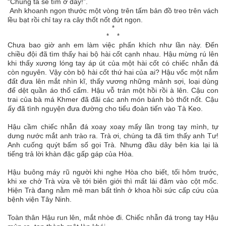
“Chúng ta sẽ tìm ở đây!”.
Anh khoanh ngọn thước một vòng trên tấm bản đồ treo trên vách
lều bạt rồi chỉ tay ra cây thốt nốt đứt ngọn.
*
* *
Chưa bao giờ anh em làm việc phấn khích như lần này. Đến
chiều đội đã tìm thấy hai bộ hài cốt cạnh nhau. Hậu mừng rú lên
khi thấy xương lóng tay áp út của một hài cốt có chiếc nhẫn đá
còn nguyên. Vậy còn bộ hài cốt thứ hai của ai? Hậu vốc một nắm
đất đưa lên mắt nhìn kĩ, thấy vương những mảnh sợi, loại dùng
để dệt quần áo thổ cẩm. Hậu vỗ trán một hồi rồi à lên. Cậu con
trai của bà má Khmer đã đãi các anh món bánh bò thốt nốt. Cậu
ấy đã tình nguyện đưa đường cho tiểu đoàn tiến vào Tà Keo.
Hậu cầm chiếc nhẫn đá xoay xoay mấy lần trong tay mình, tự
dưng nước mắt anh trào ra. Trà ơi, chúng ta đã tìm thấy anh Tư!
Anh cuống quýt bấm số gọi Trà. Nhưng đầu dây bên kia lại là
tiếng trả lời khàn đặc gấp gáp của Hòa.
Hậu buông máy rũ người khi nghe Hòa cho biết, tối hôm trước,
khi xe chở Trà vừa về tới biên giới thì mất lái đâm vào cột mốc.
Hiện Trà đang nằm mê man bất tỉnh ở khoa hồi sức cấp cứu của
bệnh viện Tây Ninh.
Toàn thân Hậu run lên, mắt nhòe đi. Chiếc nhẫn đá trong tay Hậu