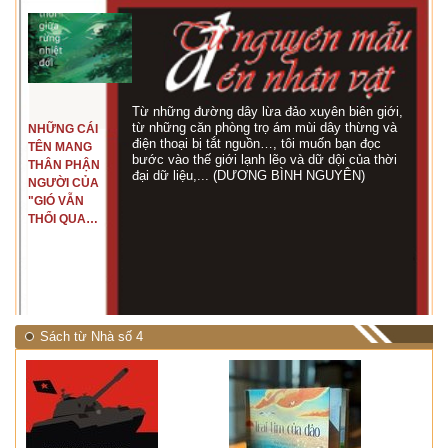
Từ những đường dây lừa đảo xuyên biên giới,
từ những căn phòng trọ ám mùi dây thừng và
NHỮNG CÁI
điện thoại bị tắt nguồn…, tôi muốn bạn đọc
TÊN MANG
bước vào thế giới lạnh lẽo và dữ dội của thời
THÂN PHẬN
đại dữ liệu,... (DƯƠNG BÌNH NGUYÊN)
NGƯỜI CỦA
"GIÓ VẪN
THỔI QUA
RỪNG
NHIỆT ĐỚI"
Sách từ Nhà số 4