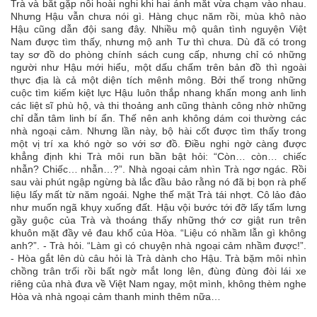
Trà và bắt gặp nỗi hoài nghi khi hai ánh mắt vừa chạm vào nhau.
Nhưng Hậu vẫn chưa nói gì. Hàng chục năm rồi, mùa khô nào
Hậu cũng dẫn đội sang đây. Nhiều mộ quân tình nguyện Việt
Nam được tìm thấy, nhưng mộ anh Tư thì chưa. Dù đã có trong
tay sơ đồ do phòng chính sách cung cấp, nhưng chỉ có những
người như Hậu mới hiểu, một dấu chấm trên bản đồ thì ngoài
thực địa là cả một diện tích mênh mông. Bởi thế trong những
cuộc tìm kiếm kiệt lực Hậu luôn thắp nhang khấn mong anh linh
các liệt sĩ phù hộ, và thi thoảng anh cũng thành công nhờ những
chỉ dẫn tâm linh bí ẩn. Thế nên anh không dám coi thường các
nhà ngoại cảm. Nhưng lần này, bộ hài cốt được tìm thấy trong
một vị trí xa khó ngờ so với sơ đồ. Điều nghi ngờ càng được
khẳng định khi Trà môi run bần bật hỏi: “Còn… còn… chiếc
nhẫn? Chiếc… nhẫn…?”. Nhà ngoại cảm nhìn Trà ngơ ngác. Rồi
sau vài phút ngập ngừng bà lắc đầu bảo rằng nó đã bị bọn rà phế
liệu lấy mất từ năm ngoái. Nghe thế mặt Trà tái nhợt. Cô lảo đảo
như muốn ngã khụy xuống đất. Hậu vội bước tới đỡ lấy tấm lưng
gầy guộc của Trà và thoáng thấy những thớ cơ giật run trên
khuôn mặt đầy vẻ đau khổ của Hòa. “Liệu có nhầm lẫn gì không
anh?”. - Trà hỏi. “Làm gì có chuyện nhà ngoại cảm nhầm được!”.
- Hòa gắt lên dù câu hỏi là Trà dành cho Hậu. Trà bặm môi nhìn
chồng trân trối rồi bất ngờ mắt long lên, đùng đùng đòi lái xe
riêng của nhà đưa về Việt Nam ngay, một mình, không thèm nghe
Hòa và nhà ngoại cảm thanh minh thêm nữa…