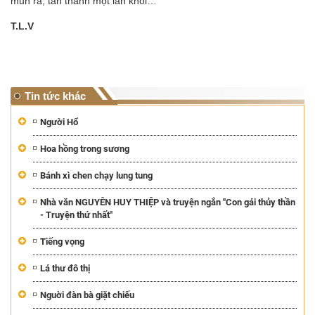
mủn ra, tan thành một làn khói…
T.L.V
Tin tức khác
Người Hổ
Hoa hồng trong sương
Bánh xì chen chạy lung tung
Nhà văn NGUYỄN HUY THIỆP và truyện ngắn "Con gái thủy thần
- Truyện thứ nhất"
Tiếng vọng
Lá thư đô thị
Nguời đàn bà giặt chiếu