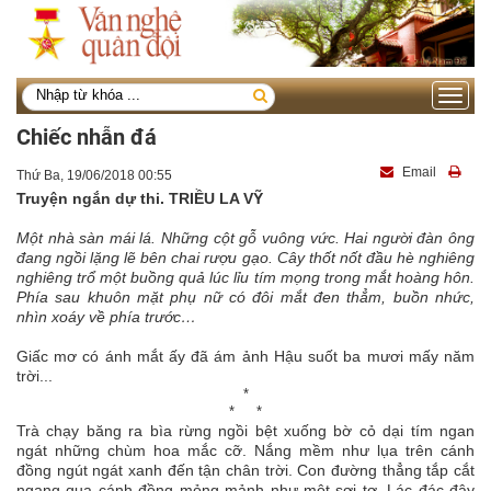
Toggle
navigati
Chiếc nhẫn đá
Email
Thứ Ba, 19/06/2018 00:55
Truyện ngắn dự thi. TRIỀU LA VỸ
Một nhà sàn mái lá. Những cột gỗ vuông vức. Hai người đàn ông
đang ngồi lặng lẽ bên chai rượu gạo. Cây thốt nốt đầu hè nghiêng
nghiêng trổ một buồng quả lúc lỉu tím mọng trong mắt hoàng hôn.
Phía sau khuôn mặt phụ nữ có đôi mắt đen thẳm, buồn nhức,
nhìn xoáy về phía trước…
Giấc mơ có ánh mắt ấy đã ám ảnh Hậu suốt ba mươi mấy năm
trời...
*
* *
Trà chạy băng ra bìa rừng ngồi bệt xuống bờ cỏ dại tím ngan
ngát những chùm hoa mắc cỡ. Nắng mềm như lụa trên cánh
đồng ngút ngát xanh đến tận chân trời. Con đường thẳng tắp cắt
ngang qua cánh đồng mỏng mảnh như một sợi tơ. Lác đác đây