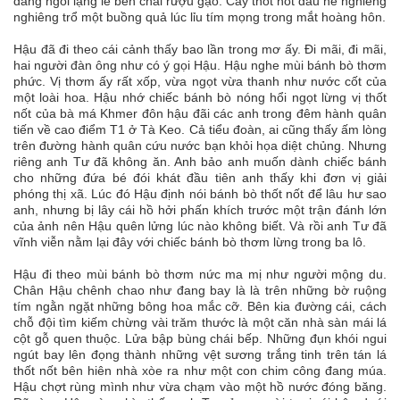
đang ngồi lặng lẽ bên chai rượu gạo. Cây thốt nốt đầu hè nghiêng
nghiêng trổ một buồng quả lúc lỉu tím mọng trong mắt hoàng hôn.
Hậu đã đi theo cái cảnh thấy bao lần trong mơ ấy. Đi mãi, đi mãi,
hai người đàn ông như có ý gọi Hậu. Hậu nghe mùi bánh bò thơm
phức. Vị thơm ấy rất xốp, vừa ngọt vừa thanh như nước cốt của
một loài hoa. Hậu nhớ chiếc bánh bò nóng hổi ngọt lừng vị thốt
nốt của bà má Khmer đôn hậu đãi các anh trong đêm hành quân
tiến về cao điểm T1 ở Tà Keo. Cả tiểu đoàn, ai cũng thấy ấm lòng
trên đường hành quân cứu nước bạn khỏi họa diệt chủng. Nhưng
riêng anh Tư đã không ăn. Anh bảo anh muốn dành chiếc bánh
cho những đứa bé đói khát đầu tiên anh thấy khi đơn vị giải
phóng thị xã. Lúc đó Hậu định nói bánh bò thốt nốt để lâu hư sao
anh, nhưng bị lây cái hồ hởi phấn khích trước một trận đánh lớn
của ảnh nên Hậu quên lửng lúc nào không biết. Và rồi anh Tư đã
vĩnh viễn nằm lại đây với chiếc bánh bò thơm lừng trong ba lô.
Hậu đi theo mùi bánh bò thơm nức ma mị như người mộng du.
Chân Hậu chênh chao như đang bay là là trên những bờ ruộng
tím ngằn ngặt những bông hoa mắc cỡ. Bên kia đường cái, cách
chỗ đội tìm kiếm chừng vài trăm thước là một căn nhà sàn mái lá
cột gỗ quen thuộc. Lửa bập bùng chái bếp. Những đụn khói ngui
ngút bay lên đọng thành những vệt sương trắng tinh trên tán lá
thốt nốt bên hiên nhà xòe ra như một con chim công đang múa.
Hậu chợt rùng mình như vừa chạm vào một hồ nước đóng băng.