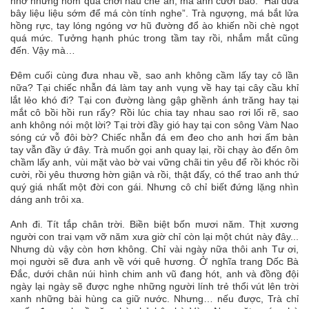
nhớ những hôm qua chơi nấu chè ăn, má anh cười bảo: “Hai đứa
bây liệu liệu sớm để má còn tính nghe”. Trà ngượng, má bắt lửa
hồng rực, tay lóng ngóng vơ hũ đường đổ ào khiến nồi chè ngọt
quá mức. Tưởng hạnh phúc trong tầm tay rồi, nhắm mắt cũng
đến. Vậy mà…
Đêm cuối cùng đưa nhau về, sao anh không cầm lấy tay cô lần
nữa? Tại chiếc nhẫn đá làm tay anh vụng về hay tại cây cầu khỉ
lắt lẻo khó đi? Tại con đường làng gập ghềnh ánh trăng hay tại
mắt cô bồi hồi run rẩy? Rồi lúc chia tay nhau sao rơi lối rẽ, sao
anh không nói một lời? Tại trời đầy gió hay tại con sông Vàm Nao
sóng cứ vỗ đôi bờ? Chiếc nhẫn đá em đeo cho anh hơi ấm bàn
tay vẫn đầy ứ đây. Trà muốn gọi anh quay lại, rồi chạy ào đến ôm
chầm lấy anh, vùi mặt vào bờ vai vững chãi tin yêu để rồi khóc rồi
cười, rồi yêu thương hờn giận và rồi, thật đấy, có thể trao anh thứ
quý giá nhất một đời con gái. Nhưng cô chỉ biết đứng lặng nhìn
dáng anh trôi xa.
Anh đi. Tít tắp chân trời. Biền biệt bốn mươi năm. Thịt xương
người con trai vạm vỡ năm xưa giờ chỉ còn lại một chút này đây...
Nhưng dù vậy còn hơn không. Chỉ vài ngày nữa thôi anh Tư ơi,
mọi người sẽ đưa anh về với quê hương. Ở nghĩa trang Dốc Bà
Đắc, dưới chân núi hình chim anh vũ đang hót, anh và đồng đội
ngày lại ngày sẽ được nghe những người lính trẻ thổi vút lên trời
xanh những bài hùng ca giữ nước. Nhưng… nếu được, Trà chỉ