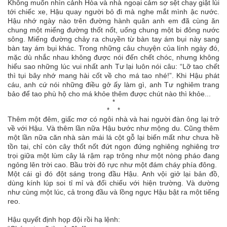
Không muốn nhìn cảnh Hòa và nhà ngoại cảm sợ sệt chạy giật lùi
tới chiếc xe, Hậu quay người bỏ đi mà nghe mắt mình ậc nước.
Hậu nhớ ngày nào trên đường hành quân anh em đã cùng ăn
chung một miếng đường thốt nốt, uống chung một bi đông nước
sông. Miếng đường chảy ra chuyền từ bàn tay ám bụi này sang
bàn tay ám bụi khác. Trong những câu chuyện của lính ngày đó,
mặc dù nhắc nhau không được nói đến chết chóc, nhưng không
hiểu sao những lúc vui nhất anh Tư lại luôn nói câu: “Lỡ tao chết
thì tụi bây nhớ mang hài cốt về cho má tao nhé!”. Khi Hậu phát
cáu, anh cứ nói những điều gở ấy làm gì, anh Tư nghiêm trang
bảo để tao phù hộ cho má khỏe thêm được chút nào thì khỏe...
*
* *
Thêm một đêm, giấc mơ có ngôi nhà và hai người đàn ông lại trở
về với Hậu. Và thêm lần nữa Hậu bước như mộng du. Cũng thêm
một lần nữa căn nhà sàn mái lá cột gỗ lại biến mất như chưa hề
tồn tại, chỉ còn cây thốt nốt đứt ngọn đứng nghiêng nghiêng trơ
trọi giữa một lùm cây lá rậm rạp trông như một nòng pháo đang
ngỏng lên trời cao. Bầu trời đỏ rực như một đám cháy phía đông.
Một cái gì đó đột sáng trong đầu Hậu. Anh vội giở lại bản đồ,
dùng kính lúp soi tỉ mỉ và đối chiếu với hiện trường. Và dường
như cùng một lúc, cả trong đầu và lồng ngực Hậu bật ra một tiếng
reo.
Hậu quyết định họp đội rồi hạ lệnh: