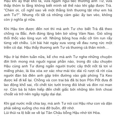
Hậu khi ấy thật khó tả, vừa ngậm ngùi tiếc thương anh Tư, vừa
thấp thỏm lo lắng không biết mình sẽ thế nào khi gặp được Trà.
“Chèn ơi, cổ nghĩ sao về một thằng lính thương tật như em hả
anh Tư?”. Nhưng rồi tất cả những cảm giác ấy tan vèo, không
còn ý nghĩa gì nữa.
Khi Hậu tìm được đến nơi thì má anh Tư cho biết Trà đã theo
chồng ra Bắc. Anh đứng lặng bên bờ sông Vàm Nao. Gió sông
thổi thốc vào lòng vụn vỡ. Những bông hoa mắc cỡ tím run rẩy
từng vệt chiều. Lời bài hát ngày xưa vọng về đau rưng rức một
triền cỏ dại. Hậu thấy thương anh Tư và thương cả thân mình…
Hậu ở lại thêm tuần nữa, kể cho má anh Tư nghe những chuyện
đời lính mong má nguôi ngoai phần nào, trong đó câu chuyện
Hậu cùng anh Tư đứng ngẩn người trước cây thốt nốt tả tơi vì
miểng pháo, lá lòa xòa xơ xác như mái tóc dài rũ rượi rã rời của
người đàn bà điên anh gặp trên đường vào giải phóng Tà Keo
được kể đi kể lại. Chồng và con trai bà đã bị bọn Pôn Pốt đưa đi
lao động khổ sai, rồi chết tức tưởi trong đói khát và đòn roi man
rợ. Còn bà bị hãm hiếp đến chết giấc bởi những tên lính choai
choắt và trở nên ngây ngây dại dại.
Khi gạt nước mắt chia tay, má anh Tư nói coi Hậu như con và dặn
phải siêng xuống cho má đỡ buồn, đỡ nhớ.
Lủi thủi ra lộ bắt xe về lại Tân Châu bỗng Hậu nhớ tới Hòa.