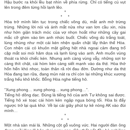
Hậu bước ra khỏi lều bạt nhìn về phía rừng. Chỉ có tiếng cú vụt
lên trong đêm từng hồi lạnh lẽo.
*
* *
Hòa trở mình liên tục trong chiếc võng dù, mắt anh mở trừng
trừng. Những lời nói và ánh mắt nửa như van lơn cầu xin, nửa
như hờn giận trách móc của vợ nhọn hoắt như những cây gai
mắc cỡ ghim vào tim anh nhức buốt. Chiếc võng dù trắng toát,
lùng nhùng như một cái kén nhện quấn chặt lấy thân thể Hòa.
Con nhện cái có khuôn mặt giống hệt nhà ngoại cảm đang trố
cặp mắt soi mói hăm dọa và lạnh lùng vào anh. Anh muốn vùng
thoát ra khỏi chiếc kén. Nhưng anh càng vùng vẫy, những sợi tơ
càng thít chặt, cái hòm kén càng siết mạnh vào da thịt. Hòa thở
hổn hển khó nhọc, toàn thân rã rời đau đớn. Dường như da thịt
Hòa đang tan rữa, đang mủn nát ra chỉ còn lại những khúc xương
trắng hếu khô khốc. Bỗng Hòa nghe tiếng hô.
“Xung phong… xung phong… xung phong…”.
Tiếng hô dõng dạc. Đúng là tiếng hô của anh Tư không sai được.
Tiếng hô xé toạc cái hòm kén ngập ngụa bóng tối. Hòa bị đẩy
ngược trở lại quá khứ. Về lại cái giây phút tự kê nòng AK vào đùi
mình…
*
* *
Một nhà sàn mái lá. Những cột gỗ vuông vức. Hai người đàn ông