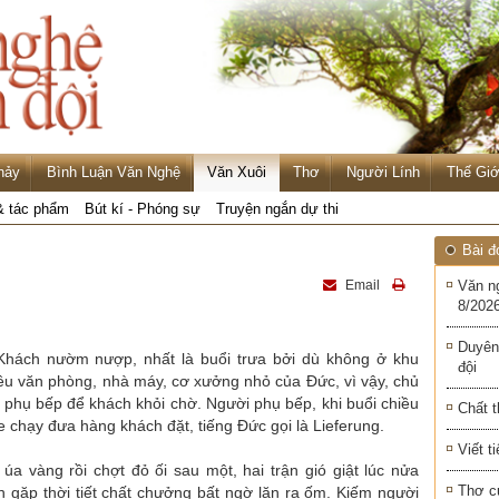
hảy
Bình Luận Văn Nghệ
Văn Xuôi
Thơ
Người Lính
Thế Giớ
& tác phẩm
Bút kí - Phóng sự
Truyện ngắn dự thi
Bài đ
Email
Văn n
8/2026
Duyên
hách nườm nượp, nhất là buổi trưa bởi dù không ở khu
đội
iều văn phòng, nhà máy, cơ xưởng nhỏ của Đức, vì vậy, chủ
phụ bếp để khách khỏi chờ. Người phụ bếp, khi buổi chiều
Chất t
e chạy đưa hàng khách đặt, tiếng Đức gọi là Lieferung.
Viết t
a vàng rồi chợt đỏ ối sau một, hai trận gió giật lúc nửa
Thơ c
 gặp thời tiết chất chưởng bất ngờ lăn ra ốm. Kiếm người