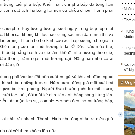
ị trung tuổi phụ bếp. Khốn nạn, chị phụ bếp đã từng làm
Những 
ị cảnh sát tịch thu bằng lái, nên cứ chiều chiều Thanh phải
Thơ d
như chơi phố. Hãy tưởng tượng, suốt ngày trong bếp, úp mặt
Trung
át khỏi cái không khí lúc nào cũng sặc mùi dầu, mùi thịt và
khiêm
i Lieferung, Thanh he hé kính cửa xe thấp xuống, cho gió từ
 Gió mang cơ man mùi hương kì lạ. Ở Đức, vào mùa thu,
Tuyen 
 thảo bị nắng hanh và gió làm khô đi, nhả hương theo gió,
begins
i dầu thơm, trăm ngàn mùi hương dại. Nồng nàn như có ai
ơi đầu gió.
'Cú rờ
Vĩ Ng
phòng phố Vonter đặt bốn xuất mì gà và khi anh đến, ngoài
n, khách bo những 5 euro. Năm euro, đúng giá một xuất mì
Ống k
người bo hào phóng. Người Đức thường chỉ bo một euro,
cười toe toét, đôi mắt kẻ cho tiền anh bỗng sáng hừng lên.
c Âu, ăn mặc lịch sự, comple Hermès đen, sơ mi trắng bốp,
prev
lại nhìn rất nhanh Thanh. Hình như ông nhận ra điều gì ở
h nói với theo khách lần nữa.