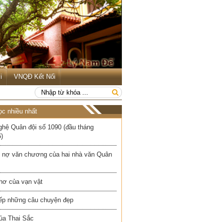
i
VNQĐ Kết Nối
ọc nhiều nhất
ghệ Quân đội số 1090 (đầu tháng
)
 nợ văn chương của hai nhà văn Quân
hơ của vạn vật
iếp những câu chuyện đẹp
ủa Thai Sắc