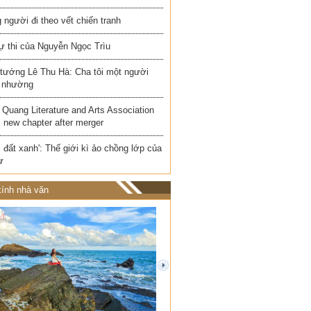
người đi theo vết chiến tranh
ự thi của Nguyễn Ngọc Trìu
 tướng Lê Thu Hà: Cha tôi một người
 nhường
Quang Literature and Arts Association
 new chapter after merger
i đất xanh': Thế giới kì ảo chồng lớp của
ư
ính nhà văn
next