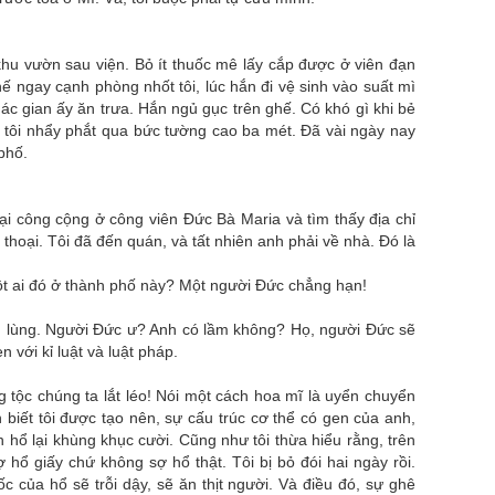
khu vườn sau viện. Bỏ ít thuốc mê lấy cắp được ở viên đạn
hế ngay cạnh phòng nhốt tôi, lúc hắn đi vệ sinh vào suất mì
ác gian ấy ăn trưa. Hắn ngủ gục trên ghế. Có khó gì khi bẻ
, tôi nhẩy phắt qua bức tường cao ba mét. Đã vài ngày nay
phố.
ại công cộng ở công viên Đức Bà Maria và tìm thấy địa chỉ
thoại. Tôi đã đến quán, và tất nhiên anh phải về nhà. Đó là
một ai đó ở thành phố này? Một người Đức chẳng hạn!
n lùng. Người Đức ư? Anh có lầm không? Họ, người Đức sẽ
với kỉ luật và luật pháp.
 tộc chúng ta lắt léo! Nói một cách hoa mĩ là uyển chuyển
h biết tôi được tạo nên, sự cấu trúc cơ thể có gen của anh,
n hổ lại khùng khục cười. Cũng như tôi thừa hiểu rằng, trên
ợ hổ giấy chứ không sợ hổ thật. Tôi bị bỏ đói hai ngày rồi.
 của hổ sẽ trỗi dậy, sẽ ăn thịt người. Và điều đó, sự ghê