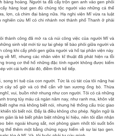
h bàng hoàng. Người ta đã cấy trộn gen anh vào gen phôi
 cấy hàng loạt gen đủ chủng tộc người vào những cá thể
a, lợn, cả chim đại bàng nữa. Hạ nghị viện Mĩ vừa ra luật
ện nghiên cứu Mĩ có chi nhánh nơi thành phố Thanh ở phải
hôi thành công đã mở ra cả núi công việc của người Mĩ và
những sinh vật mới từ sự lai ghép tế bào phôi giữa người và
nh công khi cấy phôi gen giữa người và hổ tại phân viện này.
g về Mĩ, nhưng các nhân viên kĩ thuật đã phát hiện ra lỗi
mang trong cơ thể hổ những đặc tính người không được kiểm
p với cái lưỡi dài đỏ, điềm tĩnh kể tiếp.
 song trí tuệ của con người. Tức là cú tát của tôi nặng hai
ơi cây số giờ và có thể cắn vỡ tan xương ống bò. Thừa
 nghĩ, vui, buồn nhớ nhung như con người. Tôi có cả những
hành trong tủy máu cả ngàn năm nay, như ranh ma, khôn vặt
biết nghe mà không biết nói, nhưng hệ thống cấu trúc giao
i khiến tôi biết nói. Đấy là điều không cho phép. Ngôn ngữ là
ơn giản là kẻ biết phân biệt những kí hiệu, nên tôi dần nhận
 treo bên ngoài khung sắt, nơi phòng giam nhốt tôi suốt bốn
ông thể thêm một bằng chứng nguy hiểm về sự lai tạo gen.
 trước tòa ở Mĩ. Và, tôi buộc phải tự cứu mình.