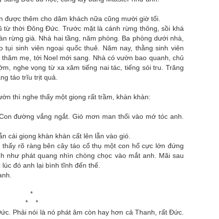
n được thêm cho dăm khách nữa cũng mười giờ tối.
 từ thời Đông Đức. Trước mặt là cánh rừng thông, sồi khá
oàn rừng già. Nhà hai tầng, năm phòng. Ba phòng dưới nhà,
 tụi sinh viên ngoại quốc thuê. Năm nay, thằng sinh viên
e thăm mẹ, tới Noel mới sang. Nhà có vườn bao quanh, chủ
ớm, nghe vọng từ xa xăm tiếng nai tác, tiếng sói tru. Trăng
g táo trĩu trịt quả.
ờn thì nghe thấy một giọng rất trầm, khàn khàn:
ả! Con đường vắng ngắt. Gió mơn man thổi vào mớ tóc anh.
 cái giọng khàn khàn cất lên lẫn vào gió.
 thấy rõ ràng bên cây táo cổ thụ một con hổ cực lớn đứng
anh như phát quang nhìn chòng chọc vào mắt anh. Mãi sau
lúc đó anh lại bình tĩnh đến thế.
anh.
*
* *
ức. Phải nói là nó phát âm còn hay hơn cả Thanh, rất Đức.