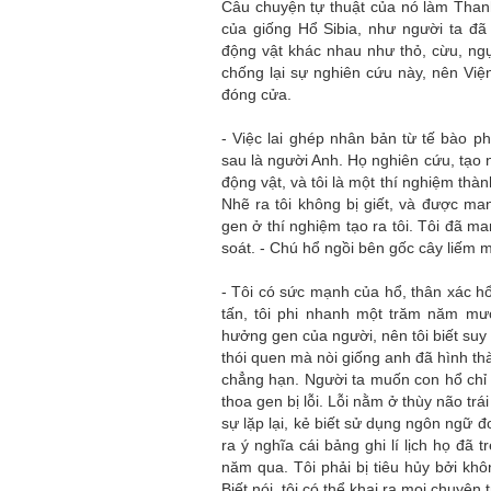
Câu chuyện tự thuật của nó làm Than
của giống Hổ Sibia, như người ta đã
động vật khác nhau như thỏ, cừu, ngự
chống lại sự nghiên cứu này, nên Vi
đóng cửa.
- Việc lai ghép nhân bản từ tế bào p
sau là người Anh. Họ nghiên cứu, tạo 
động vật, và tôi là một thí nghiệm thà
Nhẽ ra tôi không bị giết, và được man
gen ở thí nghiệm tạo ra tôi. Tôi đã 
soát. - Chú hổ ngồi bên gốc cây liếm mé
- Tôi có sức mạnh của hổ, thân xác hổ,
tấn, tôi phi nhanh một trăm năm mư
hưởng gen của người, nên tôi biết suy
thói quen mà nòi giống anh đã hình t
chẳng hạn. Người ta muốn con hổ chỉ 
thoa gen bị lỗi. Lỗi nằm ở thùy não trá
sự lặp lại, kẻ biết sử dụng ngôn ngữ đ
ra ý nghĩa cái bảng ghi lí lịch họ đã
năm qua. Tôi phải bị tiêu hủy bởi kh
Biết nói, tôi có thể khai ra mọi chuyện