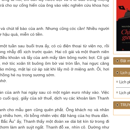
ĐỚI"
trả cho sự cống hiến của ông vào việc nghiên cứu khoa học
t và chút tế bào của anh. Nhưng cũng cóc cần! Nhiều người
ợ hậu quả, miễn có tiền.
một tuần sau buổi trưa ấy, có cú điện thoại từ viện nọ, rồi
ng nhẫy đỗ xịch trước quán. Hai cô gái và một thanh niên
 điều khoản và lấy của anh mấy tăm bông nước bọt. Cô gái
Đặt m
 mớ tóc xoăn tít buông ôm bờ vai tròn lẳn, hai ngực căng
o mỏng, mặt lại cứ áp sát khi lấy mô ở miệng anh. Ôi, hơi
Lịch 
a hồng hé nụ trong sương sớm.
nhớ.
Lịch p
ản của anh hai ngày sau có một ngàn euro nhảy vào. Việc
Lịch p
ào cuối quý, giấy của sở thuế, dịch vụ các khoản làm Thanh
TRUY
n anh cho mẫu gen cũng quên phắt. Ông khách nọ và nhân
 nhiều hơn, rồi bỗng nhiên việc đặt hàng của họ thưa dần.
 Bắc Âu” ấy, Thanh thấy một đoàn xe dài bịt kín từ trong đi
g thơm làm anh suýt ngất. Thanh đỗ xe, nhìn cô. Dường như