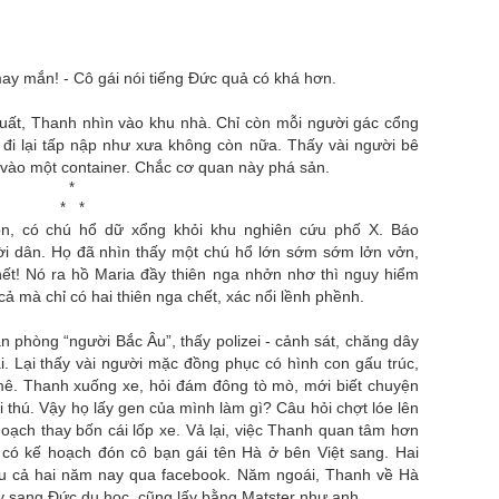
ay mắn! - Cô gái nói tiếng Đức quả có khá hơn.
huất, Thanh nhìn vào khu nhà. Chỉ còn mỗi người gác cổng
 đi lại tấp nập như xưa không còn nữa. Thấy vài người bê
vào một container. Chắc cơ quan này phá sản.
*
* *
ồn, có chú hổ dữ xổng khỏi khu nghiên cứu phố X. Báo
i dân. Họ đã nhìn thấy một chú hổ lớn sớm sớm lởn vởn,
Chết! Nó ra hồ Maria đầy thiên nga nhởn nhơ thì nguy hiểm
cả mà chỉ có hai thiên nga chết, xác nổi lềnh phềnh.
ăn phòng “người Bắc Âu”, thấy polizei - cảnh sát, chăng dây
i. Lại thấy vài người mặc đồng phục có hình con gấu trúc,
 mê. Thanh xuống xe, hỏi đám đông tò mò, mới biết chuyện
i thú. Vậy họ lấy gen của mình làm gì? Câu hỏi chợt lóe lên
 hoạch thay bốn cái lốp xe. Vả lại, việc Thanh quan tâm hơn
i có kế hoạch đón cô bạn gái tên Hà ở bên Việt sang. Hai
au cả hai năm nay qua facebook. Năm ngoái, Thanh về Hà
y sang Đức du học, cũng lấy bằng Matster như anh.