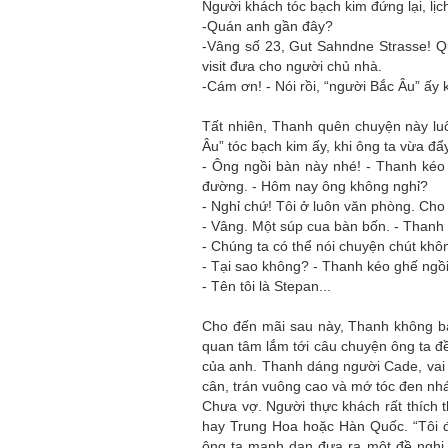
Người khách tóc bạch kim đứng lại, lịc
-Quán anh gần đây?
-Vâng số 23, Gut Sahndne Strasse! Q
Mùa xanh
visit đưa cho người chủ nhà.
-Cám ơn! - Nói rồi, “người Bắc Âu” ấy 
Tất nhiên, Thanh quên chuyện này lu
Âu” tóc bạch kim ấy, khi ông ta vừa đ
- Ông ngồi bàn này nhé! - Thanh kéo 
đường. - Hôm nay ông không nghỉ?
Tôi từng hình dung viế
- Nghỉ chứ! Tôi ở luôn văn phòng. Cho
NHỮNG
công việc của sự hư c
- Vâng. Một súp cua bàn bốn. - Thanh 
NGƯỜI
hành trình phác dựng t
- Chúng ta có thể nói chuyện chút khô
TÔI GẶP,
trí tưởng tượng, nơi n
- Tại sao không? - Thanh kéo ghế ngồi
NHỮNG
do tạo hình mọi thứ th
- Tên tôi là Stepan...
CHUYỆN
(TRẦN THỊ TÚ NGỌC)
TÔI VIẾT
Cho đến mãi sau này, Thanh không b
quan tâm lắm tới câu chuyện ông ta đ
của anh. Thanh dáng người Cade, vai
cân, trán vuông cao và mớ tóc đen nh
Chưa vợ. Người thực khách rất thích t
hay Trung Hoa hoặc Hàn Quốc. “Tôi đ
ông ta mạnh dạn đưa ra một đề nghị. 