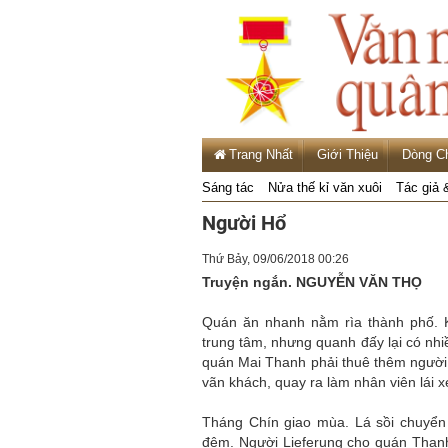
Trang Nhất
Giới Thiệu
Dòng C
Sáng tác
Nửa thế kỉ văn xuôi
Tác giả 
Người Hổ
Thứ Bảy, 09/06/2018 00:26
Truyện ngắn. NGUYỄN VĂN THỌ
Quán ăn nhanh nằm rìa thành phố. K
trung tâm, nhưng quanh đấy lại có nh
quán Mai Thanh phải thuê thêm người 
vãn khách, quay ra làm nhân viên lái x
Tháng Chín giao mùa. Lá sồi chuyển ú
đêm. Người Lieferung cho quán Thanh