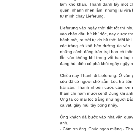
làm khó khăn, Thanh đành lấy một ch
quán, nhanh nhẹn lắm, nhưng lại vừa b
tự mình chạy Lieferung.
Lieferung vào ngày thời tiết tốt thì 
vào chảo dầu hít khí độc, nay được tho
hành mỡ, ra trời tự do hít thở. Mỗi kh
các trảng cỏ khô bên đường ùa vào.
những cánh đồng tràn trạt hoa cỏ thân
lẫn vào không khí trong vắt bao loạ
đang hút điếu cỏ phả khói ngầy ngậy n
Chiều nay Thanh đi Lieferung. Ở văn 
cửa đã có người chờ sẵn. Lúc trả tiề
hải sản. Thanh nhoẻn cười, cám ơn 
thậm chí năm mươi cent! Đúng khi anh 
Ông ta có mái tóc trắng như người Bắ
cà vạt, giày mũi tày bóng nhãy.
Ông khách đã bước vào nhà vẫn quay 
anh.
- Cám ơn ông. Chúc ngon miệng - Than