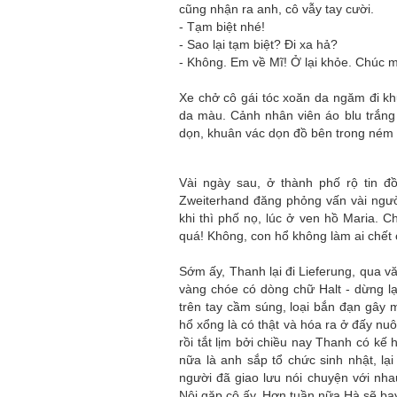
cũng nhận ra anh, cô vẫy tay cười.
- Tạm biệt nhé!
- Sao lại tạm biệt? Đi xa hả?
- Không. Em về Mĩ! Ở lại khỏe. Chúc m
Xe chở cô gái tóc xoăn da ngăm đi k
da màu. Cảnh nhân viên áo blu trắng
dọn, khuân vác dọn đồ bên trong ném 
Vài ngày sau, ở thành phố rộ tin đ
Zweiterhand đăng phỏng vấn vài ngườ
khi thì phố nọ, lúc ở ven hồ Maria. 
quá! Không, con hổ không làm ai chết 
Sớm ấy, Thanh lại đi Lieferung, qua v
vàng chóe có dòng chữ Halt - dừng lạ
trên tay cầm súng, loại bắn đạn gây
hổ xổng là có thật và hóa ra ở đấy nuô
rồi tắt lịm bởi chiều nay Thanh có kế
nữa là anh sắp tổ chức sinh nhật, lạ
người đã giao lưu nói chuyện với nh
Nội gặp cô ấy. Hơn tuần nữa Hà sẽ ba