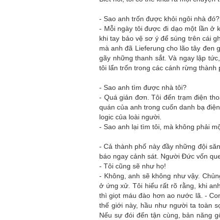
- Sao anh trốn được khỏi ngôi nhà đó?
- Mỗi ngày tôi được đi dạo một lần ở 
khi tay bảo vệ sơ ý để súng trên cái g
mà anh đã Lieferung cho lão tây đen g
gãy những thanh sắt. Và ngay lập tức
tôi lẩn trốn trong các cánh rừng thành 
- Sao anh tìm được nhà tôi?
- Quá giản đơn. Tôi đến trạm điện tho
quán của anh trong cuốn danh bạ điện 
logic của loài người.
- Sao anh lại tìm tôi, mà không phải 
- Cả thành phố này đầy những đội să
báo ngay cảnh sát. Người Đức vốn quen 
- Tôi cũng sẽ như họ!
- Không, anh sẽ không như vậy. Chủng
ở ứng xử. Tôi hiểu rất rõ rằng, khi an
thì giọt máu đào hơn ao nước lã. - Co
thế giới này, hầu như người ta toàn s
Nếu sự đói đến tận cùng, bản năng gốc