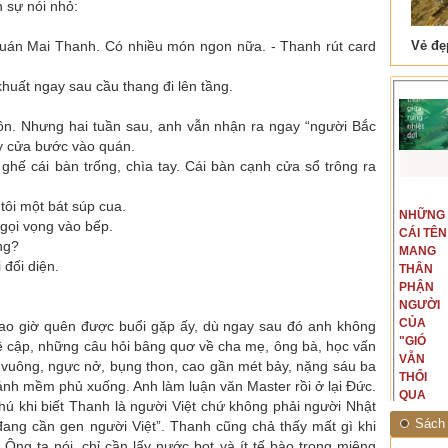
h sự nói nhỏ:
uán Mai Thanh. Có nhiều món ngon nữa. - Thanh rút card
 Tam Cốc
Lẫm liệt Hải Vân quan
khuất ngay sau cầu thang đi lên tầng.
ôn. Nhưng hai tuần sau, anh vẫn nhận ra ngay “người Bắc
ẩy cửa bước vào quán.
ghế cái bàn trống, chìa tay. Cái bàn cạnh cửa sổ trông ra
t văn là
Là người đi dọc biên giới phía
 tôi một bát súp cua.
NGUYÊN
NHỮNG
ấu, một
Bắc, tôi có thế mạnh khi hình
gọi vọng vào bếp.
MẪU
CÁI TÊN
hế giới từ
dung, mở ra không gian của giai
ng?
CỦA TÔI
MANG
hà văn tự
đoạn lịch sử đó... (PHẠM VÂN
 đối diện.
LÀ
THÂN
eo ý mình...
ANH)
NHỮNG
PHẬN
NGƯỜI
NGƯỜI
ĐÃ PHẤT
CỦA
ao giờ quên được buổi gặp ấy, dù ngay sau đó anh không
CAO CỜ
"GIÓ
ề cập, những câu hỏi bâng quơ về cha mẹ, ông bà, học vấn
HỒNG
VẪN
 vuông, ngực nở, bụng thon, cao gần mét bảy, nặng sáu ba
THÁNG
THỔI
ánh mềm phủ xuống. Anh làm luận văn Master rồi ở lại Đức.
TÁM
QUA
hú khi biết Thanh là người Việt chứ không phải người Nhật
NĂM
RỪNG
Sách 
ang cần gen người Việt”. Thanh cũng chả thấy mất gì khi
1945
NHIỆT
Ông ta nói, chỉ cần lấy nước bọt và ít tế bào trong miệng