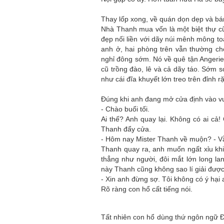
Thay lốp xong, về quán dọn dẹp và bá
Nhà Thanh mua vốn là một biệt thự cũ
đẹp nối liền với dãy núi mênh mông t
anh ở, hai phòng trên vẫn thường cho
nghỉ đông sớm. Nó về quê tận Angeri
cũ trồng đào, lê và cả dãy táo. Sớm s
như cái đĩa khuyết lớn treo trên đỉnh rặn
Đúng khi anh đang mở cửa định vào vư
- Chào buổi tối.
Ai thế? Anh quay lại. Không có ai c
Thanh đẩy cửa.
- Hôm nay Mister Thanh về muộn? - Vẫn
Thanh quay ra, anh muốn ngất xỉu khi
thẳng như người, đôi mắt lớn long l
này Thanh cũng không sao lí giải được 
- Xin anh đừng sợ. Tôi không có ý hại 
Rõ ràng con hổ cất tiếng nói.
Tất nhiên con hổ dùng thứ ngôn ngữ Đ