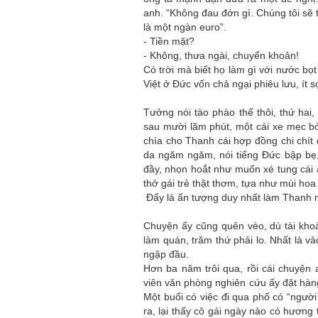
anh. “Không đau đớn gì. Chúng tôi sẽ 
là một ngàn euro”.
- Tiền mặt?
- Không, thưa ngài, chuyển khoản!
Có trời mà biết họ làm gì với nước bọ
Việt ở Đức vốn chả ngại phiêu lưu, ít s
Tưởng nói tào phào thế thôi, thứ hai, 
sau mười lăm phút, một cái xe mẹc bó
chìa cho Thanh cái hợp đồng chi chít
da ngăm ngăm, nói tiếng Đức bập bẹ,
đầy, nhọn hoắt như muốn xé tung cái á
thở gái trẻ thật thơm, tựa như mùi ho
Đấy là ấn tượng duy nhất làm Thanh 
Chuyện ấy cũng quên vèo, dù tài kho
làm quán, trăm thứ phải lo. Nhất là v
ngập đầu.
Hơn ba năm trôi qua, rồi cái chuyệ
viên văn phòng nghiên cứu ấy đặt hàng
Một buổi có việc đi qua phố có “người
ra, lại thấy cô gái ngày nào có hươn