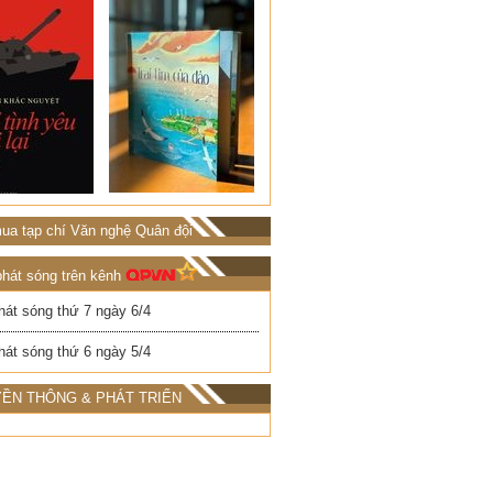
ua tạp chí Văn nghệ Quân đội
phát sóng trên kênh
hát sóng thứ 7 ngày 6/4
hát sóng thứ 6 ngày 5/4
ỀN THÔNG & PHÁT TRIỂN