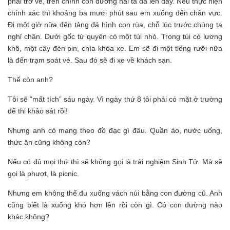
phải trở về, trên chính con đường hai ta đã lên đây. Nếu thực hiện
chính xác thì khoảng ba mươi phút sau em xuống đến chân vực.
Đi một giờ nữa đến tảng đá hình con rùa, chỗ lúc trước chúng ta
nghỉ chân. Dưới gốc tử quyên có một túi nhỏ. Trong túi có lương
khô, một cây đèn pin, chìa khóa xe. Em sẽ đi một tiếng rưỡi nữa
là đến trạm soát vé. Sau đó sẽ đi xe về khách sạn.
Thế còn anh?
Tôi sẽ “mất tích” sáu ngày. Vì ngày thứ 8 tôi phải có mặt ở trường
để thi khảo sát rồi!
Nhưng anh có mang theo đồ đạc gì đâu. Quần áo, nước uống,
thức ăn cũng không còn?
Nếu có đủ mọi thứ thì sẽ không gọi là trải nghiệm Sinh Tử. Mà sẽ
gọi là phượt, là picnic.
Nhưng em không thể đu xuống vách núi bằng con đường cũ. Anh
cũng biết là xuống khó hơn lên rồi còn gì. Có con đường nào
khác không?