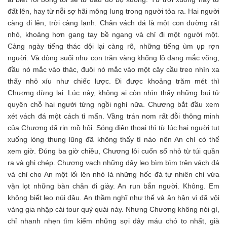
đất lên, hay từ nỗi sợ hãi mông lung trong người tỏa ra. Hai người
càng đi lên, trời càng lạnh. Chân vách đá là một con đường rất
nhỏ, khoảng hơn gang tay bề ngang và chỉ đi một người một.
Càng ngày tiếng thác dội lại càng rõ, những tiếng ùm ụp rợn
người. Và dòng suối như con trăn vàng khổng lồ đang mắc võng,
đầu nó mắc vào thác, đuôi nó mắc vào một cây cầu treo nhìn xa
thấy nhỏ xíu như chiếc lược. Đi được khoảng trăm mét thì
Chương dừng lại. Lúc này, không ai còn nhìn thấy những bụi tử
quyên chỗ hai người từng ngồi nghỉ nữa. Chương bắt đầu xem
xét vách đá một cách tỉ mẩn. Vầng trán nom rất đỗi thông minh
của Chương đã rịn mồ hôi. Sóng điện thoại thì từ lúc hai người tụt
xuống lòng thung lũng đã không thấy tí nào nên An chỉ có thể
xem giờ. Đúng ba giờ chiều, Chương lôi cuốn sổ nhỏ từ túi quần
ra và ghi chép. Chương vạch những dây leo bìm bìm trên vách đá
và chỉ cho An một lối lên nhỏ là những hốc đá tự nhiên chỉ vừa
vặn lọt những bàn chân đi giày. An run bắn người. Không. Em
không biết leo núi đâu. An thầm nghĩ như thế và ân hận vì đã vội
vàng gia nhập cái tour quỷ quái này. Nhưng Chương không nói gì,
chỉ nhanh nhẹn tìm kiếm những sợi dây máu chó to nhất, già