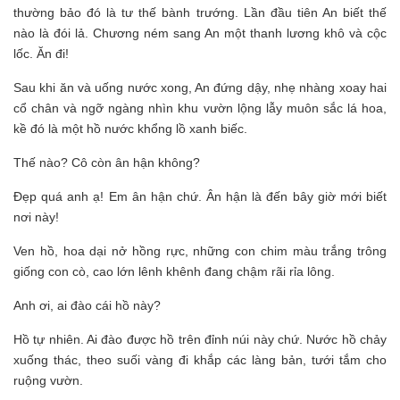
thường bảo đó là tư thế bành trướng. Lần đầu tiên An biết thế
nào là đói lả. Chương ném sang An một thanh lương khô và cộc
lốc. Ăn đi!
Sau khi ăn và uống nước xong, An đứng dậy, nhẹ nhàng xoay hai
cổ chân và ngỡ ngàng nhìn khu vườn lộng lẫy muôn sắc lá hoa,
kề đó là một hồ nước khổng lồ xanh biếc.
Thế nào? Cô còn ân hận không?
Đẹp quá anh ạ! Em ân hận chứ. Ân hận là đến bây giờ mới biết
nơi này!
Ven hồ, hoa dại nở hồng rực, những con chim màu trắng trông
giống con cò, cao lớn lênh khênh đang chậm rãi rỉa lông.
Anh ơi, ai đào cái hồ này?
Hồ tự nhiên. Ai đào được hồ trên đỉnh núi này chứ. Nước hồ chảy
xuống thác, theo suối vàng đi khắp các làng bản, tưới tắm cho
ruộng vườn.