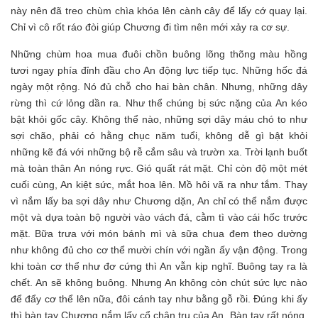
này nên đã treo chùm chìa khóa lên cành cây để lấy cớ quay lại.
Chỉ vì cô rốt ráo đòi giúp Chương đi tìm nên mới xảy ra cơ sự.
Những chùm hoa mua đuôi chồn buông lõng thõng màu hồng
tươi ngay phía đỉnh đầu cho An động lực tiếp tục. Những hốc đá
ngày một rộng. Nó đủ chỗ cho hai bàn chân. Nhưng, những dây
rừng thì cứ lỏng dần ra. Như thể chúng bị sức nặng của An kéo
bật khỏi gốc cây. Không thể nào, những sợi dây máu chó to như
sợi chão, phải có hằng chục năm tuổi, không dễ gì bật khỏi
những kẽ đá với những bộ rễ cắm sâu và trườn xa. Trời lạnh buốt
mà toàn thân An nóng rực. Gió quất rát mặt. Chỉ còn độ một mét
cuối cùng, An kiệt sức, mắt hoa lên. Mồ hôi vã ra như tắm. Thay
vì nắm lấy ba sợi dây như Chương dặn, An chỉ có thể nắm được
một và dựa toàn bộ người vào vách đá, cằm tì vào cái hốc trước
mặt. Bữa trưa với món bánh mì và sữa chua đem theo dường
như không đủ cho cơ thể mười chín với ngần ấy vận động. Trong
khi toàn cơ thể như đơ cứng thì An vẫn kịp nghĩ. Buông tay ra là
chết. An sẽ không buông. Nhưng An không còn chút sức lực nào
để đẩy cơ thể lên nữa, đôi cánh tay như bằng gỗ rồi. Đúng khi ấy
thì bàn tay Chương nắm lấy cổ chân trụ của An. Bàn tay rất nóng.