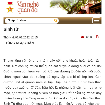
Toggle
navigati
Sinh tử
Email
Thứ Hai, 07/03/2022 12:15
. TỐNG NGỌC HÂN
Thung lũng rất rộng, um tùm cây cối, che khuất hoàn toàn tầm
nhìn. Nơi con người có thể quan sát được là dòng suối và hai dải
đường mòn uốn lượn ven bờ. Cỏ ven đường tốt đến nỗi mỗi bước
chân người vừa đặt xuống đã ngay lập tức bị cỏ lợp lên. Con
đường ướt át quanh năm vì triệu triệu tia nước li ti từ trên thác
nước bay xuống. Ở đây, hầu hết là những loài cây lạ, hoa lạ tự
mọc, tự tươi tốt. Không ai xén tỉa bao giờ. Rất nhiều người tới đây
nhầm tưởng trời đang mưa phùn. Có ai đó nói, cả ba lần đến thác
Sinh Tử đều gặp trời mưa. Mưa thác làm tóc An ướt, bết vào trán.