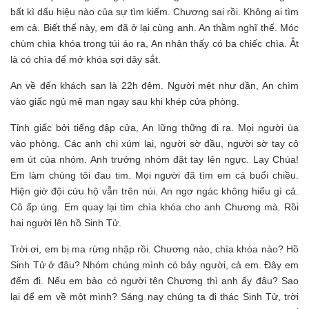
bất kì dấu hiệu nào của sự tìm kiếm. Chương sai rồi. Không ai tìm
em cả. Biết thế này, em đã ở lại cùng anh. An thầm nghĩ thế. Móc
chùm chìa khóa trong túi áo ra, An nhận thấy có ba chiếc chìa. Ắt
là có chìa để mở khóa sợi dây sắt.
An về đến khách sạn là 22h đêm. Người mệt như dần, An chìm
vào giấc ngủ mê man ngay sau khi khép cửa phòng.
Tỉnh giấc bởi tiếng đập cửa, An lững thững đi ra. Mọi người ùa
vào phòng. Các anh chị xúm lại, người sờ đầu, người sờ tay cô
em út của nhóm. Anh trưởng nhóm đặt tay lên ngực. Lạy Chúa!
Em làm chúng tôi đau tim. Mọi người đã tìm em cả buổi chiều.
Hiện giờ đội cứu hộ vẫn trên núi. An ngơ ngác không hiểu gì cả.
Cô ấp úng. Em quay lại tìm chìa khóa cho anh Chương mà. Rồi
hai người lên hồ Sinh Tử.
Trời ơi, em bị ma rừng nhập rồi. Chương nào, chìa khóa nào? Hồ
Sinh Tử ở đâu? Nhóm chúng mình có bảy người, cả em. Đây em
đếm đi. Nếu em bảo có người tên Chương thì anh ấy đâu? Sao
lại để em về một mình? Sáng nay chúng ta đi thác Sinh Tử, trời