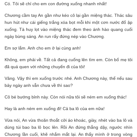
Có. Tôi sẽ chỉ cho em con đường xuống nhanh nhất!
Chương cầm tay An gần như kéo cô lại gần miệng thác. Thác sâu
hun hút như cái giếng trắng xóa bọt mỗi khi một cơn nước đổ ập
xuống. Tà huy lọt vào miệng thác đem theo ánh hào quang cuối
ngày bừng sáng. An run rẩy đứng nép vào Chương.
Em sợ lắm. Anh cho em ở lại cùng anh!
Không, em phải về. Tất cả đang cuống lên tìm em. Còn bố mẹ tôi
đã quá quen với những chuyến đi của tôi!
Vâng. Vậy thì em xuống trước nhé. Anh Chương này, thế nếu sau
bảy ngày anh vẫn chưa về thì sao?
Cô bé bướng bỉnh này. Còn nói nữa tôi sẽ ném em xuống thác!
Hay là anh ném em xuống đi! Cả ba lô của em nữa!
Vừa nói, An vừa thoăn thoắt cởi áo khoác, giày, nhét vào ba lô và
dùng túi bao ba lô bọc lên. Rồi An đứng thẳng dậy, ngước nhìn
Chương lần cuối, khẽ nhắm mắt lại. An thấy mình ở trong vòng