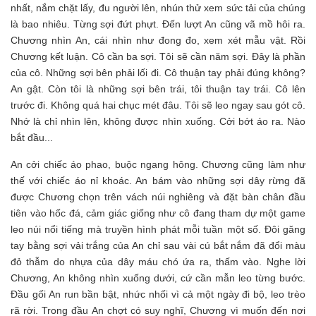
nhất, nắm chặt lấy, đu người lên, nhún thử xem sức tải của chúng
là bao nhiêu. Từng sợi đứt phựt. Đến lượt An cũng vã mồ hôi ra.
Chương nhìn An, cái nhìn như đong đo, xem xét mẫu vật. Rồi
Chương kết luận. Cô cần ba sợi. Tôi sẽ cần năm sợi. Đây là phần
của cô. Những sợi bên phải lối đi. Cô thuận tay phải đúng không?
An gật. Còn tôi là những sợi bên trái, tôi thuận tay trái. Cô lên
trước đi. Không quá hai chục mét đâu. Tôi sẽ leo ngay sau gót cô.
Nhớ là chỉ nhìn lên, không được nhìn xuống. Cởi bớt áo ra. Nào
bắt đầu...
An cởi chiếc áo phao, buộc ngang hông. Chương cũng làm như
thế với chiếc áo nỉ khoác. An bám vào những sợi dây rừng đã
được Chương chọn trên vách núi nghiêng và đặt bàn chân đầu
tiên vào hốc đá, cảm giác giống như cô đang tham dự một game
leo núi nổi tiếng mà truyền hình phát mỗi tuần một số. Đôi găng
tay bằng sợi vải trắng của An chỉ sau vài cú bắt nắm đã đổi màu
đỏ thẫm do nhựa của dây máu chó ứa ra, thấm vào. Nghe lời
Chương, An không nhìn xuống dưới, cứ cần mẫn leo từng bước.
Đầu gối An run bần bật, nhức nhối vì cả một ngày đi bộ, leo trèo
rã rời. Trong đầu An chợt có suy nghĩ, Chương vì muốn đến nơi