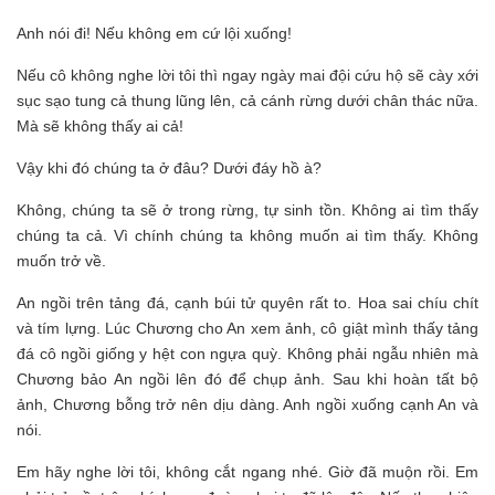
Anh nói đi! Nếu không em cứ lội xuống!
Nếu cô không nghe lời tôi thì ngay ngày mai đội cứu hộ sẽ cày xới
sục sạo tung cả thung lũng lên, cả cánh rừng dưới chân thác nữa.
Mà sẽ không thấy ai cả!
Vậy khi đó chúng ta ở đâu? Dưới đáy hồ à?
Không, chúng ta sẽ ở trong rừng, tự sinh tồn. Không ai tìm thấy
chúng ta cả. Vì chính chúng ta không muốn ai tìm thấy. Không
muốn trở về.
An ngồi trên tảng đá, cạnh búi tử quyên rất to. Hoa sai chíu chít
và tím lựng. Lúc Chương cho An xem ảnh, cô giật mình thấy tảng
đá cô ngồi giống y hệt con ngựa quỳ. Không phải ngẫu nhiên mà
Chương bảo An ngồi lên đó để chụp ảnh. Sau khi hoàn tất bộ
ảnh, Chương bỗng trở nên dịu dàng. Anh ngồi xuống cạnh An và
nói.
Em hãy nghe lời tôi, không cắt ngang nhé. Giờ đã muộn rồi. Em