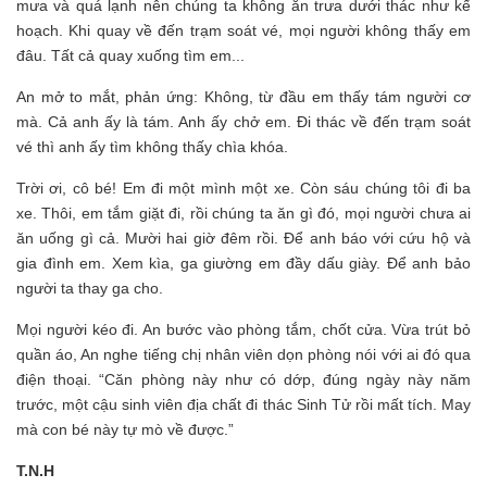
mưa và quá lạnh nên chúng ta không ăn trưa dưới thác như kế
hoạch. Khi quay về đến trạm soát vé, mọi người không thấy em
đâu. Tất cả quay xuống tìm em...
An mở to mắt, phản ứng: Không, từ đầu em thấy tám người cơ
mà. Cả anh ấy là tám. Anh ấy chở em. Đi thác về đến trạm soát
vé thì anh ấy tìm không thấy chìa khóa.
Trời ơi, cô bé! Em đi một mình một xe. Còn sáu chúng tôi đi ba
xe. Thôi, em tắm giặt đi, rồi chúng ta ăn gì đó, mọi người chưa ai
ăn uống gì cả. Mười hai giờ đêm rồi. Để anh báo với cứu hộ và
gia đình em. Xem kìa, ga giường em đầy dấu giày. Để anh bảo
người ta thay ga cho.
Mọi người kéo đi. An bước vào phòng tắm, chốt cửa. Vừa trút bỏ
quần áo, An nghe tiếng chị nhân viên dọn phòng nói với ai đó qua
điện thoại. “Căn phòng này như có dớp, đúng ngày này năm
trước, một cậu sinh viên địa chất đi thác Sinh Tử rồi mất tích. May
mà con bé này tự mò về được.”
T.N.H