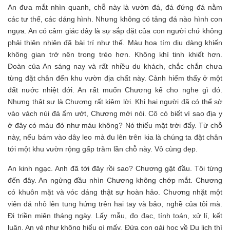
An đưa mắt nhìn quanh, chỗ này là vườn đá, đá đứng đá nằm
các tư thế, các dáng hình. Nhưng không có tảng đá nào hình con
ngựa. An có cảm giác đây là sự sắp đặt của con người chứ không
phải thiên nhiên đã bài trí như thế. Màu hoa tím dịu dàng khiến
không gian trở nên trong trẻo hơn. Không khí tinh khiết hơn.
Đoàn của An sáng nay và rất nhiều du khách, chắc chắn chưa
từng đặt chân đến khu vườn địa chất này. Cảnh hiếm thấy ở một
đất nước nhiệt đới. An rất muốn Chương kể cho nghe gì đó.
Nhưng thật sự là Chương rất kiệm lời. Khi hai người đã có thể sờ
vào vách núi đá ẩm ướt, Chương mới nói. Cô có biết vì sao địa y
ở đây có màu đỏ như máu không? Nó thiếu mặt trời đấy. Từ chỗ
này, nếu bám vào dây leo mà đu lên trên kia là chúng ta đặt chân
tới một khu vườn rộng gấp trăm lần chỗ này. Vô cùng đẹp.
An kinh ngạc. Anh đã tới đây rồi sao? Chương gật đầu. Tôi từng
đến đây. An ngửng đầu nhìn Chương không chớp mắt. Chương
có khuôn mặt và vóc dáng thật sự hoàn hảo. Chương nhặt một
viên đá nhỏ lên tung hứng trên hai tay và bảo, nghề của tôi mà.
Đi triền miên tháng ngày. Lấy mẫu, đo đạc, tính toán, xử lí, kết
luận. An vẻ như không hiểu gì mấy. Đứa con gái học về Du lịch thì