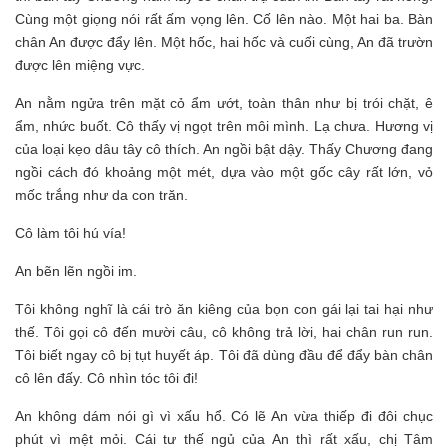
Cùng một giọng nói rất ấm vọng lên. Cố lên nào. Một hai ba. Bàn
chân An được đẩy lên. Một hốc, hai hốc và cuối cùng, An đã trườn
được lên miệng vực.
An nằm ngửa trên mặt cỏ ẩm ướt, toàn thân như bị trói chặt, ê
ẩm, nhức buốt. Cô thấy vị ngọt trên môi mình. Lạ chưa. Hương vị
của loại kẹo dâu tây cô thích. An ngồi bật dậy. Thấy Chương đang
ngồi cách đó khoảng một mét, dựa vào một gốc cây rất lớn, vỏ
mốc trắng như da con trăn.
Cô làm tôi hú vía!
An bẽn lẽn ngồi im.
Tôi không nghĩ là cái trò ăn kiêng của bọn con gái lại tai hại như
thế. Tôi gọi cô đến mười câu, cô không trả lời, hai chân run run.
Tôi biết ngay cô bị tụt huyết áp. Tôi đã dùng đầu để đẩy bàn chân
cô lên đấy. Cô nhìn tóc tôi đi!
An không dám nói gì vì xấu hổ. Có lẽ An vừa thiếp đi đôi chục
phút vì mệt mỏi. Cái tư thế ngủ của An thì rất xấu, chị Tâm