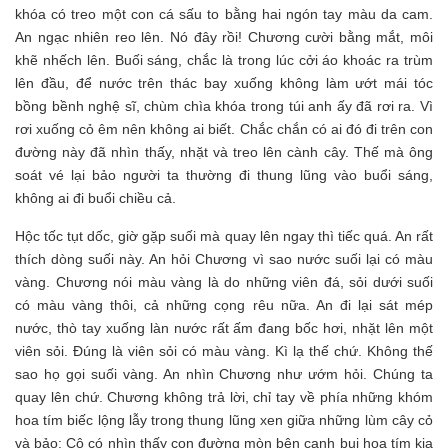
khóa có treo một con cá sấu to bằng hai ngón tay màu da cam.
An ngạc nhiên reo lên. Nó đây rồi! Chương cười bằng mắt, môi
khẽ nhếch lên. Buối sáng, chắc là trong lúc cởi áo khoác ra trùm
lên đầu, để nước trên thác bay xuống không làm ướt mái tóc
bồng bềnh nghệ sĩ, chùm chìa khóa trong túi anh ấy đã rơi ra. Vì
rơi xuống cỏ êm nên không ai biết. Chắc chắn có ai đó đi trên con
đường này đã nhìn thấy, nhặt và treo lên cành cây. Thế mà ông
soát vé lại bảo người ta thường đi thung lũng vào buổi sáng,
không ai đi buổi chiều cả.
Hộc tốc tụt dốc, giờ gặp suối mà quay lên ngay thì tiếc quá. An rất
thích dòng suối này. An hỏi Chương vì sao nước suối lại có màu
vàng. Chương nói màu vàng là do những viên đá, sỏi dưới suối
có màu vàng thôi, cả những cọng rêu nữa. An đi lại sát mép
nước, thò tay xuống làn nước rất ấm đang bốc hơi, nhặt lên một
viên sỏi. Đúng là viên sỏi có màu vàng. Kì lạ thế chứ. Không thế
sao họ gọi suối vàng. An nhìn Chương như ướm hỏi. Chúng ta
quay lên chứ. Chương không trả lời, chỉ tay về phía những khóm
hoa tím biếc lộng lẫy trong thung lũng xen giữa những lùm cây cỏ
và bảo: Cô có nhìn thấy con đường mòn bên cạnh bụi hoa tím kia