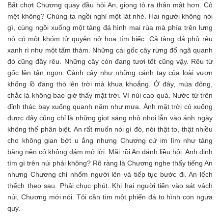
Bất chợt Chương quay đầu hỏi An, giọng tỏ ra thân mật hơn. Cô
mệt không? Chúng ta ngồi nghỉ một lát nhé. Hai người không nói
gì, cùng ngồi xuống một tảng đá hình mai rùa mà phía trên lưng
nó có một khóm tử quyên nở hoa tím biếc. Cả tảng đá phủ rêu
xanh rì như một tấm thảm. Những cái gốc cây rừng đổ ngã quanh
đó cũng đầy rêu. Những cây còn đang tươi tốt cũng vậy. Rêu từ
gốc lên tận ngọn. Cành cây như những cánh tay của loài vượn
khổng lồ đang thò lên trời mà khua khoắng. Ở đây, mùa đông,
chắc là không bao giờ thấy mặt trời. Vì núi cao quá. Nước từ trên
đỉnh thác bay xuống quanh năm như mưa. Ánh mặt trời có xuống
được đây cũng chỉ là những giọt sáng nhỏ nhoi lẫn vào ánh ngày
không thể phân biệt. An rất muốn nói gì đó, nói thật to, thật nhiều
cho không gian bớt u ắng nhưng Chương cứ im lìm như tảng
băng nên cô không dám mở lời. Mãi rồi An đánh liều hỏi. Anh định
tìm gì trên núi phải không? Rõ ràng là Chương nghe thấy tiếng An
nhưng Chương chỉ nhổm người lên và tiếp tục bước đi. An lếch
thếch theo sau. Phải chục phút. Khi hai người tiến vào sát vách
núi, Chương mới nói. Tôi cần tìm một phiến đá to hình con ngựa
quỳ.