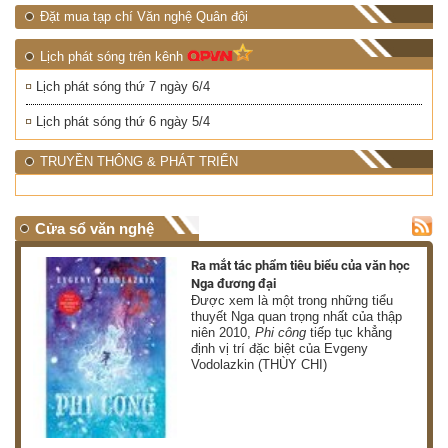
Đặt mua tạp chí Văn nghệ Quân đội
Lịch phát sóng trên kênh
Lịch phát sóng thứ 7 ngày 6/4
Lịch phát sóng thứ 6 ngày 5/4
TRUYỀN THÔNG & PHÁT TRIỂN
Cửa sổ văn nghệ
nh
Ra mắt tác phẩm tiêu biểu của văn học
Nga đương đại
g
Được xem là một trong những tiểu
thuyết Nga quan trọng nhất của thập
niên 2010,
Phi công
tiếp tục khẳng
định vị trí đặc biệt của Evgeny
Vodolazkin (THÙY CHI)