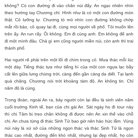
không? Có con đường đi vào chân núi đấy. An ngạc nhiên nhìn
theo hướng tay Chương chỉ. Hình như là có một con đường mòn
thật. Cô lưỡng lự. Chương tò mò nhìn con đường không chớp
mắt rồi bảo, cô quay lại đi, cùng mọi người về phố. Tôi muốn lên
trên ấy. An run rẩy. Ôi không. Em đi cùng anh. Em không để anh
đi một mình đâu. Chả gì em cũng người miền núi, còn anh thì trai
thành phố.
Hai người rẽ phải trên một lối đi chìm trong cỏ. Mưa thác mỗi lúc
một dày. Tiếng thác tựa như tiếng hí của một con ngựa lạc bầy
cất lên giữa lưng chừng trời, càng đến gần càng da diết. Tại lạnh
quá chăng. Chương nói trời khoảng tám độ, An không tin. Chỉ
năm độ là cùng.
Trong đoàn, ngoài An ra, bảy người còn lại đều là sinh viên năm
cuối trường Kinh tế, bạn của chị gái An. Sát ngày họ đi tour này
thì chị Tâm bị trẹo chân không đi được nên An xin thế vào chỗ
chị. An chưa từng đi thác Sinh Tử bao giờ nên háo hức lắm. Vùng
núi này là xứ sở của những ngọn thác và thác Sinh Tử là ngọn
thác cao nhất, đường đến khó nhất, nhưng lại đẹp nhất, họ còn