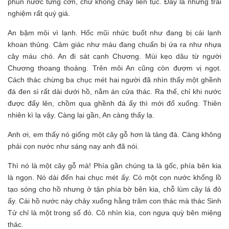
phun nước từng cơn, chứ không chảy liên tục. Đây là những trải
nghiệm rất quý giá.
An bặm môi vì lạnh. Hốc mũi nhức buốt như đang bị cái lạnh
khoan thủng. Cảm giác như máu đang chuẩn bị ứa ra như nhựa
cây máu chó. An đi sát cạnh Chương. Mùi kẹo dâu từ người
Chương thoang thoảng. Trên môi An cũng còn đượm vị ngọt.
Cách thác chừng ba chục mét hai người đã nhìn thấy một ghềnh
đá đen sì rất dài dưới hồ, nằm án cửa thác. Ra thế, chỉ khi nước
được đẩy lên, chồm qua ghềnh đá ấy thì mới đổ xuống. Thiên
nhiên kì lạ vậy. Càng lại gần, An càng thấy lạ.
Anh ơi, em thấy nó giống một cây gỗ hơn là tảng đá. Càng không
phải cọn nước như sáng nay anh đã nói.
Thì nó là một cây gỗ mà! Phía gần chúng ta là gốc, phía bên kia
là ngọn. Nó dài đến hai chục mét ấy. Có một cọn nước khổng lồ
tạo sóng cho hồ nhưng ở tận phía bờ bên kia, chỗ lùm cây lá đỏ
ấy. Cái hồ nước này chảy xuống hằng trăm con thác mà thác Sinh
Tử chỉ là một trong số đó. Cô nhìn kìa, con ngựa quỳ bên miệng
thác.