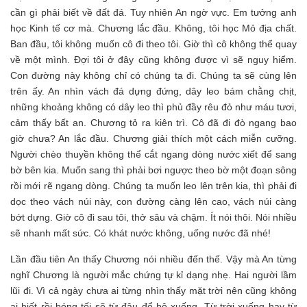
cần gì phải biết về đất đá. Tuy nhiên An ngờ vực. Em tưởng anh
học Kinh tế cơ mà. Chương lắc đầu. Không, tôi học Mỏ địa chất.
Ban đầu, tôi không muốn cô đi theo tôi. Giờ thì cô không thể quay
về một mình. Đợi tôi ở đây cũng không được vì sẽ nguy hiểm.
Con đường này không chỉ có chúng ta đi. Chúng ta sẽ cùng lên
trên ấy. An nhìn vách đá dựng đứng, dây leo bám chằng chịt,
những khoảng không có dây leo thì phủ đầy rêu đỏ như máu tươi,
cảm thấy bất an. Chương tỏ ra kiên trì. Cô đã đi đò ngang bao
giờ chưa? An lắc đầu. Chương giải thích một cách miễn cưỡng.
Người chèo thuyền không thể cắt ngang dòng nước xiết để sang
bờ bên kia. Muốn sang thì phải bơi ngược theo bờ một đoạn sông
rồi mới rẽ ngang dòng. Chúng ta muốn leo lên trên kia, thì phải đi
dọc theo vách núi này, con đường càng lên cao, vách núi càng
bớt dựng. Giờ cô đi sau tôi, thở sâu và chậm. Ít nói thôi. Nói nhiều
sẽ nhanh mất sức. Có khát nước không, uống nước đã nhé!
Lần đầu tiên An thấy Chương nói nhiều đến thế. Vậy mà An từng
nghĩ Chương là người mắc chứng tự kỉ dạng nhẹ. Hai người lầm
lũi đi. Vì cả ngày chưa ai từng nhìn thấy mặt trời nên cũng không
ai biết rồi bóng tối sẽ từ đâu đổ bộ xuống. Từ trời xuống hay từ