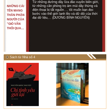
Từ những đường dây lừa đảo xuyên biên giới,
từ những căn phòng trọ ám mùi dây thừng và
NHỮNG CÁI
điện thoại bị tắt nguồn…, tôi muốn bạn đọc
TÊN MANG
bước vào thế giới lạnh lẽo và dữ dội của thời
THÂN PHẬN
đại dữ liệu,... (DƯƠNG BÌNH NGUYÊN)
NGƯỜI CỦA
"GIÓ VẪN
THỔI QUA
RỪNG
NHIỆT ĐỚI"
Sách từ Nhà số 4