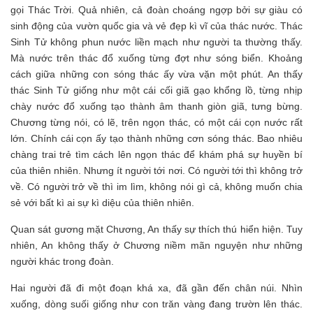
gọi Thác Trời. Quả nhiên, cả đoàn choáng ngợp bởi sự giàu có
sinh động của vườn quốc gia và vẻ đẹp kì vĩ của thác nước. Thác
Sinh Tử không phun nước liền mạch như người ta thường thấy.
Mà nước trên thác đổ xuống từng đợt như sóng biển. Khoảng
cách giữa những con sóng thác ấy vừa vặn một phút. An thấy
thác Sinh Tử giống như một cái cối giã gạo khổng lồ, từng nhịp
chày nước đổ xuống tạo thành âm thanh giòn giã, tưng bừng.
Chương từng nói, có lẽ, trên ngọn thác, có một cái cọn nước rất
lớn. Chính cái cọn ấy tạo thành những cơn sóng thác. Bao nhiêu
chàng trai trẻ tìm cách lên ngọn thác để khám phá sự huyền bí
của thiên nhiên. Nhưng ít người tới nơi. Có người tới thì không trở
về. Có người trở về thì im lìm, không nói gì cả, không muốn chia
sẻ với bất kì ai sự kì diệu của thiên nhiên.
Quan sát gương mặt Chương, An thấy sự thích thú hiển hiện. Tuy
nhiên, An không thấy ở Chương niềm mãn nguyện như những
người khác trong đoàn.
Hai người đã đi một đoạn khá xa, đã gần đến chân núi. Nhìn
xuống, dòng suối giống như con trăn vàng đang trườn lên thác.