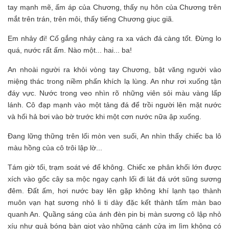
tay mạnh mẽ, ấm áp của Chương, thấy nụ hôn của Chương trên
mắt trên trán, trên môi, thấy tiếng Chương giục giã.
Em nhảy đi! Cố gắng nhảy càng ra xa vách đá càng tốt. Đừng lo
quá, nước rất ấm. Nào một... hai... ba!
An nhoài người ra khỏi vòng tay Chương, bật văng người vào
miệng thác trong niềm phấn khích lạ lùng. An như rơi xuống tận
đáy vực. Nước trong veo nhìn rõ những viên sỏi màu vàng lấp
lánh. Cô đạp mạnh vào một tảng đá để trồi người lên mặt nước
và hối hả bơi vào bờ trước khi một cơn nước nữa ập xuống.
Đang lững thững trên lối mòn ven suối, An nhìn thấy chiếc ba lô
màu hồng của cô trôi lập lờ...
Tám giờ tối, trạm soát vé để không. Chiếc xe phân khối lớn được
xích vào gốc cây sa mộc ngay cạnh lối đi lát đá ướt sũng sương
đêm. Đất ấm, hơi nước bay lên gặp không khí lạnh tạo thành
muôn vạn hạt sương nhỏ li ti dày đặc kết thành tấm màn bao
quanh An. Quầng sáng của ánh đèn pin bị màn sương cô lập nhỏ
xíu như quả bóng bàn giọt vào những cánh cửa im lìm không có