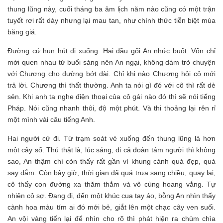
thung lũng này, cuối tháng ba âm lịch năm nào cũng có một trận
tuyết rơi rất dày nhưng lại mau tan, như chính thức tiễn biệt mùa
băng giá.
Đường cứ hun hút đi xuống. Hai đầu gối An nhức buốt. Vốn chỉ
mới quen nhau từ buổi sáng nên An ngại, không dám trò chuyện
với Chương cho đường bớt dài. Chỉ khi nào Chương hỏi cô mới
trả lời. Chương thì thất thường. Anh ta nói gì đó với cô thì rất dè
sẻn. Khi anh ta nghe điện thoại của cô gái nào đó thì sẽ nói tiếng
Pháp. Nói cũng nhanh thôi, độ một phút. Và thi thoảng lại rên rỉ
một mình vài câu tiếng Anh.
Hai người cứ đi. Từ trạm soát vé xuống đến thung lũng là hơn
một cây số. Thú thật là, lúc sáng, đi cả đoàn tám người thì không
sao, An thậm chí còn thấy rất gần vì khung cảnh quá đẹp, quá
say đắm. Còn bây giờ, thời gian đã quá trưa sang chiều, quay lại,
cô thấy con đường xa thăm thẳm và vô cùng hoang vắng. Tự
nhiên cô sợ. Đang đi, đến một khúc cua tay áo, bỗng An nhìn thấy
cành hoa màu tím ai đó mới bẻ, giắt lên một chạc cây ven suối.
An vội vàng tiến lại để nhìn cho rõ thì phát hiện ra chùm chìa