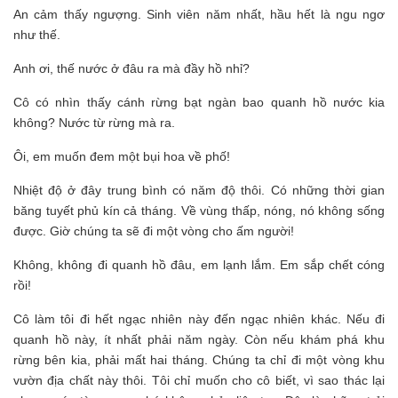
An cảm thấy ngượng. Sinh viên năm nhất, hầu hết là ngu ngơ
như thế.
Anh ơi, thế nước ở đâu ra mà đầy hồ nhỉ?
Cô có nhìn thấy cánh rừng bạt ngàn bao quanh hồ nước kia
không? Nước từ rừng mà ra.
Ôi, em muốn đem một bụi hoa về phố!
Nhiệt độ ở đây trung bình có năm độ thôi. Có những thời gian
băng tuyết phủ kín cả tháng. Về vùng thấp, nóng, nó không sống
được. Giờ chúng ta sẽ đi một vòng cho ấm người!
Không, không đi quanh hồ đâu, em lạnh lắm. Em sắp chết cóng
rồi!
Cô làm tôi đi hết ngạc nhiên này đến ngạc nhiên khác. Nếu đi
quanh hồ này, ít nhất phải năm ngày. Còn nếu khám phá khu
rừng bên kia, phải mất hai tháng. Chúng ta chỉ đi một vòng khu
vườn địa chất này thôi. Tôi chỉ muốn cho cô biết, vì sao thác lại