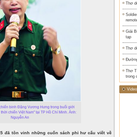
Thơ d
Soldie
remot
Giải B
tạp
Thơ d
Đường
Thơ T
trong 
Video
 chiến binh Đặng Vương Hưng trong buổi giới
 thời chiến Việt Nam" tại TP Hồ Chí Minh. Ảnh:
Nguyễn An
15 đã tôn vinh những cuốn sách phi hư cấu viết về