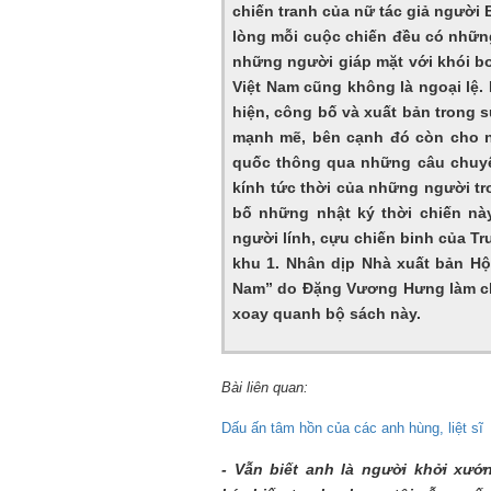
chiến tranh của nữ tác giả người
lòng mỗi cuộc chiến đều có nhữn
những người giáp mặt với khói bo
Việt Nam cũng không là ngoại lệ.
hiện, công bố và xuất bản trong
mạnh mẽ, bên cạnh đó còn cho n
quốc thông qua những câu chuyệ
kính tức thời của những người t
bố những nhật ký thời chiến nà
người lính, cựu chiến binh của T
khu 1. Nhân dịp Nhà xuất bản Hộ
Nam” do Đặng Vương Hưng làm c
xoay quanh bộ sách này.
Mùa xanh
Bài liên quan:
Dấu ấn tâm hồn của các anh hùng, liệt sĩ
- Vẫn biết anh là người khởi xướ