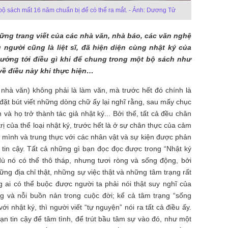
ộ sách mất 16 năm chuẩn bị để có thể ra mắt. - Ảnh: Dương Tử
những trang viết của các nhà văn, nhà báo, các văn nghệ
u người cũng là liệt sĩ, đã hiện diện cùng nhật ký của
ướng tới điều gì khi để chung trong một bộ sách như
ề điều này khi thực hiện…
 nhà văn) không phải là làm văn, mà trước hết đó chính là
đặt bút viết những dòng chữ ấy lại nghĩ rằng, sau mấy chục
à họ trở thành tác giả nhật ký... Bởi thế, tất cả đều chân
 trị của thể loại nhật ký, trước hết là ở sự chân thực của cảm
nh mình và trung thực với các nhân vật và sự kiện được phản
 tin cậy. Tất cả những gì bạn đọc đọc được trong “Nhật ký
 dù nó có thể thô tháp, nhưng tươi ròng và sống động, bởi
ững địa chỉ thật, những sự việc thật và những tâm trạng rất
g ai có thể buộc được người ta phải nói thật suy nghĩ của
ng và nỗi buồn nản trong cuộc đời; kể cả tâm trạng “sống
ới nhật ký, thì người viết “tự nguyện” nói ra tất cả điều ấy.
ạn tin cậy để tâm tình, để trút bầu tâm sự vào đó, như một