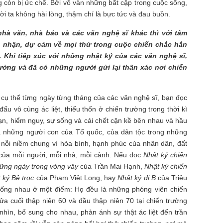
g còn bị ức chế. Bởi vô vàn những bất cập trong cuộc sống,
i ta không hài lòng, thậm chí là bực tức và đau buồn.
hà văn, nhà báo và các văn nghệ sĩ khác thì với tâm
 nhận, dự cảm về mọi thứ trong cuộc chiến chắc hẳn
hi tiếp xúc với những nhật ký của các văn nghệ sĩ,
ưởng và đã có những người gửi lại thân xác nơi chiến
 cụ thể từng ngày từng tháng của các văn nghệ sĩ, bạn đọc
ấu vô cùng ác liệt, thiếu thốn ở chiến trường trong thời kì
n, hiểm nguy, sự sống và cái chết cận kề bên nhau và hầu
là những người con của Tổ quốc, của dân tộc trong những
nỗi niềm chung vì hòa bình, hạnh phúc của nhân dân, đất
 của mỗi người, mỗi nhà, mỗi cảnh. Nếu đọc
Nhật ký chiến
ững ngày trong vòng vây
của Trần Mai Hạnh,
Nhật ký chiến
 ký
Bê trọc
của Phạm Việt Long, hay
Nhật ký đi B
của Triệu
iống nhau ở một điểm: Họ đều là những phóng viên chiến
ửa cuối thập niên 60 và đầu thập niên 70 tại chiến trường
ìn, bổ sung cho nhau, phản ánh sự thật ác liệt đến trần