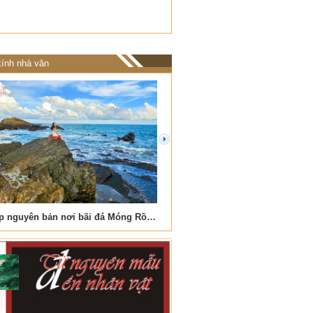
ính nhà văn
next
Vẻ đẹp nguyên bản nơi bãi đá Móng Rồng
Nơi biển xanh vỗ về đá cuộ