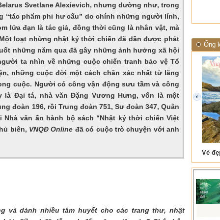
 Belarus Svetlane Alexievich, nhưng dường như, trong
g “tác phẩm phi hư cấu” do chính những người lính,
m lửa đạn là tác giả, đồng thời cũng là nhân vật, mà
 Một loạt những nhật ký thời chiến đã dần được phát
Ống k
 suốt những năm qua đã gây những ảnh hưởng xã hội
gười ta nhìn về những cuộc chiến tranh bảo vệ Tổ
n, những cuộc đời một cách chân xác nhất từ lăng
rong cuộc. Người có công vận động sưu tầm và công
y là Đại tá, nhà văn Đặng Vương Hưng, vốn là một
prev
rung đoàn 196, rồi Trung đoàn 751, Sư đoàn 347, Quân
i Nhà văn ấn hành bộ sách “Nhật ký thời chiến Việt
hủ biên,
VNQĐ Online
đã có cuộc trò chuyện với anh
 Tam Cốc
Lẫm liệt Hải Vân quan
ng và dành nhiều tâm huyết cho các trang thư, nhật