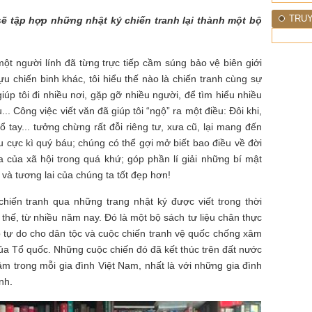
TRUY
 sẽ tập hợp những nhật ký chiến tranh lại thành một bộ
ột người lính đã từng trực tiếp cầm súng bảo vệ biên giới
ựu chiến binh khác, tôi hiểu thế nào là chiến tranh cùng sự
iúp tôi đi nhiều nơi, gặp gỡ nhiều người, để tìm hiểu nhiều
.. Công việc viết văn đã giúp tôi “ngộ” ra một điều: Đôi khi,
ổ tay... tưởng chừng rất đỗi riêng tư, xưa cũ, lại mang đến
ệu cực kì quý báu; chúng có thể gợi mở biết bao điều về đời
a của xã hội trong quá khứ; góp phần lí giải những bí mật
 và tương lai của chúng ta tốt đẹp hơn!
chiến tranh qua những trang nhật ký được viết trong thời
 thế, từ nhiều năm nay. Đó là một bộ sách tư liệu chân thực
p tự do cho dân tộc và cuộc chiến tranh vệ quốc chống xâm
 của Tổ quốc. Những cuộc chiến đó đã kết thúc trên đất nước
m trong mỗi gia đình Việt Nam, nhất là với những gia đình
nh.