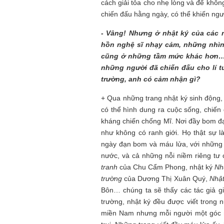
cách giải tỏa cho nhẹ lòng và để khôn
chiến đấu hằng ngày, có thể khiến ngườ
- Vâng! Nhưng ở nhật ký của các n
hồn nghệ sĩ nhạy cảm, những nhìn
cũng ở những tầm mức khác hơn… K
những người đã chiến đấu cho lí t
trường, anh có cảm nhận gì?
+ Qua những trang nhật ký sinh động,
có thể hình dung ra cuộc sống, chiến đ
kháng chiến chống Mĩ. Nơi đầy bom đạ
như không có ranh giới. Họ thật sự 
ngày đạn bom và máu lửa, với những 
nước, và cả những nỗi niềm riêng tư
tranh
của Chu Cẩm Phong, nhật ký
Nh
trường
của Dương Thị Xuân Quý,
Nhật
Bôn… chúng ta sẽ thấy các tác giả g
trường, nhật ký đều được viết trong n
miền Nam nhưng mỗi người một góc nh