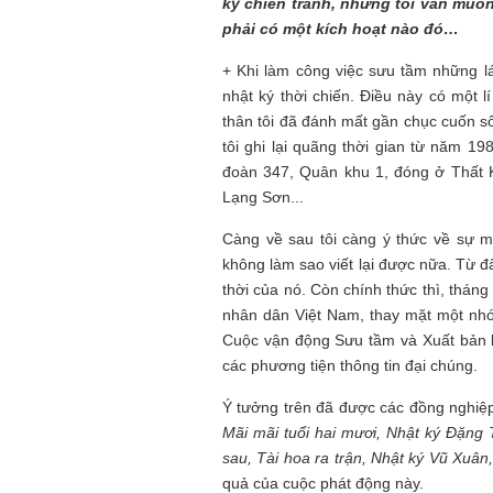
ký chiến tranh, nhưng tôi vẫn muốn
Tôi từng hình dung viế
phải có một kích hoạt nào đó…
NHỮNG
công việc của sự hư c
NGƯỜI
hành trình phác dựng t
+ Khi làm công việc sưu tầm những lá 
TÔI GẶP,
trí tưởng tượng, nơi n
nhật ký thời chiến. Điều này có một l
NHỮNG
do tạo hình mọi thứ th
CHUYỆN
(TRẦN THỊ TÚ NGỌC)
thân tôi đã đánh mất gần chục cuốn sổ
TÔI VIẾT
tôi ghi lại quãng thời gian từ năm 19
đoàn 347, Quân khu 1, đóng ở Thất K
Lạng Sơn...
Càng về sau tôi càng ý thức về sự mấ
không làm sao viết lại được nữa. Từ đấy
thời của nó. Còn chính thức thì, thán
nhân dân Việt Nam, thay mặt một nhó
Cuộc vận động Sưu tầm và Xuất bản
các phương tiện thông tin đại chúng.
Ý tưởng trên đã được các đồng nghiệ
Mãi mãi tuổi hai mươi, Nhật ký Đặng
sau, Tài hoa ra trận, Nhật ký Vũ Xuân,
quả của cuộc phát động này.