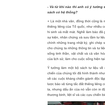
- Và từ khi nào thì anh có ý tưởng
sách có hệ thống?
+
Là một nhà văn, đồng thời cũng là m
thiêng liêng của Tổ quốc, như nhiều c
hi sinh và mất mát. Nghề làm báo đã g
sự kiện, nhân chứng và sưu tầm tư liệu.
chính những trang nhật ký, ghi chép s
cho chúng ta những thông tin và tư li
sống tinh thần, vật chất và cả văn hó
của lịch sử, làm cho cuộc sống hiện tại
Ý tưởng làm một bộ sách tư liệu về 
chiến của chúng tôi đã hình thành như
về các cuộc kháng chiến giành độc lậ
lược bảo vệ từng tấc đất thiêng liêng
ta, nhưng dấu ấn của nó vẫn còn in đậ
thương binh, liệt sĩ và các cựu chiến bi