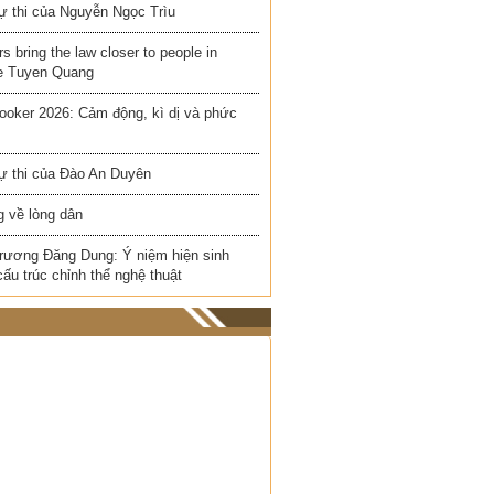
ự thi của Nguyễn Ngọc Trìu
rs bring the law closer to people in
e Tuyen Quang
ooker 2026: Cảm động, kì dị và phức
ự thi của Đào An Duyên
 về lòng dân
rương Đăng Dung: Ý niệm hiện sinh
cấu trúc chỉnh thể nghệ thuật