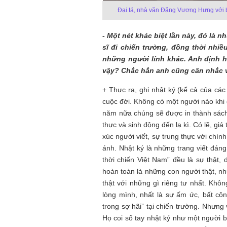
Đại tá, nhà văn Đặng Vương Hưng với b
- Một nét khác biệt lần này, đó là 
sĩ đi chiến trường, đồng thời nhiề
những người lính khác. Anh định h
vậy? Chắc hẳn anh cũng cân nhắc v
+ Thực ra, ghi nhật ký (kể cả của các
cuộc đời. Không có một người nào khi 
năm nữa chúng sẽ được in thành sách v
thực và sinh động đến lạ kì. Có lẽ, giá
xúc người viết, sự trung thực với chí
ánh. Nhật ký là những trang viết đáng
thời chiến Việt Nam” đều là sự thật,
hoàn toàn là những con người thật, nh
thật với những gì riêng tư nhất. Khôn
lòng mình, nhất là sự ấm ức, bất cô
trong sợ hãi” tại chiến trường. Nhưng v
Họ coi sổ tay nhật ký như một người b