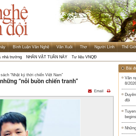
hảy
Bình Luận Văn Nghệ
Văn Xuôi
Thơ
Người Lính
Thế Giớ
& nhà trường
NHÂN VẬT TUẦN NÀY
Tư liệu VNQĐ
Bài đ
ách “Nhật ký thời chiến Việt Nam”
Văn n
 những “nỗi buồn chiến tranh”
8/2026
Email
Duyên
đội
Tuyen 
begins
Những 