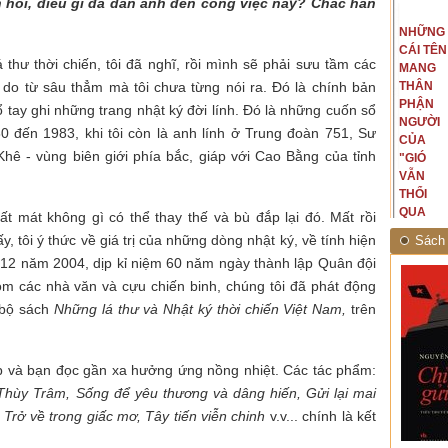
 hỏi, điều gì đã dẫn anh đến công việc này? Chắc hẳn
t văn là
Là người đi dọc biên giới phía
NGUYÊN
NHỮNG
ấu, một
Bắc, tôi có thế mạnh khi hình
MẪU
CÁI TÊN
hế giới từ
dung, mở ra không gian của giai
thư thời chiến, tôi đã nghĩ, rồi mình sẽ phải sưu tầm các
CỦA TÔI
MANG
hà văn tự
đoạn lịch sử đó... (PHẠM VÂN
í do từ sâu thẳm mà tôi chưa từng nói ra. Đó là chính bản
LÀ
THÂN
eo ý mình...
ANH)
NHỮNG
PHẬN
 tay ghi những trang nhật ký đời lính. Đó là những cuốn sổ
NGƯỜI
NGƯỜI
80 đến 1983, khi tôi còn là anh lính ở Trung đoàn 751, Sư
ĐÃ PHẤT
CỦA
hê - vùng biên giới phía bắc, giáp với Cao Bằng của tỉnh
CAO CỜ
"GIÓ
HỒNG
VẪN
THÁNG
THỔI
TÁM
QUA
t mát không gì có thể thay thế và bù đắp lại đó. Mất rồi
NĂM
RỪNG
, tôi ý thức về giá trị của những dòng nhật ký, về tính hiện
Sách 
1945
NHIỆT
g 12 năm 2004, dịp kỉ niệm 60 năm ngày thành lập Quân đội
ĐỚI"
m các nhà văn và cựu chiến binh, chúng tôi đã phát động
 bộ sách
Những lá thư và Nhật ký thời chiến Việt Nam,
trên
p và bạn đọc gần xa hưởng ứng nồng nhiệt. Các tác phẩm:
 Thùy Trâm, Sống để yêu thương và dâng hiến, Gửi lại mai
 Trở về trong giấc mơ, Tây tiến viễn chinh
v.v... chính là kết