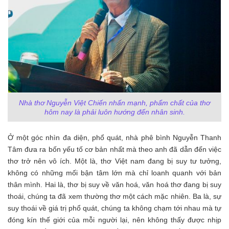
Nhà thơ Nguyễn Việt Chiến nhấn mạnh, phẩm chất của thơ
hôm nay là phải luôn hướng đến nhân sinh.
Ở một góc nhìn đa diện, phổ quát, nhà phê bình Nguyễn Thanh
Tâm đưa ra bốn yếu tố cơ bản nhất mà theo anh đã dẫn đến việc
thơ trở nên vô ích. Một là, thơ Việt nam đang bị suy tư tưởng,
không có những mối bận tâm lớn mà chỉ loanh quanh với bản
thân mình. Hai là, thơ bị suy về văn hoá, văn hoá thơ đang bị suy
thoái, chúng ta đã xem thường thơ một cách mặc nhiên. Ba là, sự
suy thoái về giá trị phổ quát, chúng ta không chạm tới nhau mà tự
đóng kín thế giới của mỗi người lại, nên không thấy được nhịp