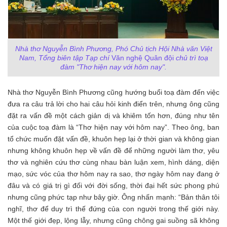
Nhà thơ Nguyễn Bình Phương, Phó Chủ tịch Hội Nhà văn Việt
Nam, Tổng biên tập Tạp chí
Văn nghệ Quân đội
chủ trì toạ
đàm "Thơ hiện nay với hôm nay".
Nhà thơ Nguyễn Bình Phương cũng hướng buổi toạ đàm đến việc
đưa ra câu trả lời cho hai câu hỏi kinh điển trên, nhưng ông cũng
đặt ra vấn đề một cách giản dị và khiêm tốn hơn, đúng như tên
của cuộc toạ đàm là “Thơ hiện nay với hôm nay”. Theo ông, ban
tổ chức muốn đặt vấn đề, khuôn hẹp lại ở thời gian và không gian
nhưng không khuôn hẹp về
vấn đề để những người làm thơ, yêu
thơ và nghiên cứu thơ cùng nhau bàn luận xem, hình dáng, diện
mạo, sức vóc của thơ hôm nay ra sao, thơ ngày hôm nay đang ở
đâu và có giá trị gì đối với đời sống, thời đại hết sức phong phú
nhưng cũng phức tạp như bây giờ. Ông nhấn mạnh: “Bản thân tôi
nghĩ, thơ để duy trì thế đứng của con người trong thế giới này.
Một thế giới đẹp, lộng lẫy, nhưng cũng chông gai suồng sã không