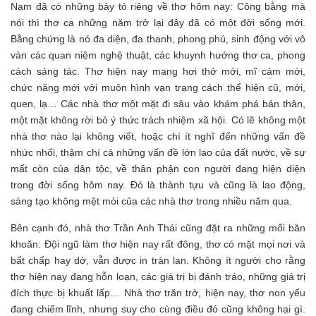
Nam đã có những bày tỏ riêng về thơ hôm nay: Công bằng mà
nói thì thơ ca những năm trở lại đây đã có một đời sống mới.
Bằng chứng là nó đa diện, đa thanh, phong phú, sinh động với vô
vàn các quan niệm nghệ thuật, các khuynh hướng thơ ca, phong
cách sáng tác. Thơ hiện nay mang hơi thở mới, mĩ cảm mới,
chức năng mới với muôn hình vạn trạng cách thể hiện cũ, mới,
quen, lạ… Các nhà thơ một mặt đi sâu vào khám phá bản thân,
một mặt không rời bỏ ý thức trách nhiệm xã hội. Có lẽ không một
nhà thơ nào lại không viết, hoặc chí ít nghĩ đến những vấn đề
nhức nhối, thậm chí cả những vấn đề lớn lao của đất nước, về sự
mất còn của dân tộc, về thân phận con người đang hiện diện
trong đời sống hôm nay. Đó là thành tựu và cũng là lao động,
sáng tạo không mệt mỏi của các nhà thơ trong nhiều năm qua.
Bên cạnh đó, nhà thơ Trần Anh Thái cũng đặt ra những mối băn
khoăn: Đội ngũ làm thơ hiện nay rất đông, thơ có mặt mọi nơi và
bất chấp hay dở, vẫn được in tràn lan. Không ít người cho rằng
thơ hiện nay đang hỗn loạn, các giá trị bị đánh tráo, những giá trị
đích thực bị khuất lấp… Nhà thơ trăn trở, hiện nay, thơ non yếu
đang chiếm lĩnh, nhưng suy cho cùng điều đó cũng không hại gì.