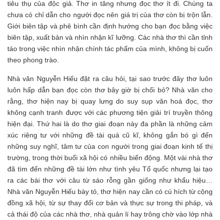
tiêu thụ của độc giả. Thơ in tăng nhưng đọc thơ ít đi. Chúng ta
chưa có chỉ dẫn cho người đọc nên giá trị của thơ còn bị trộn lẫn.
Giới biên tập và phê bình cần định hướng cho bạn đọc bằng việc
biên tập, xuất bản và nhìn nhận kĩ
lưỡng. Các nhà thơ thì cần tỉnh
táo trong việc nhìn nhận chính tác phẩm của mình, không bị cuốn
theo phong trào.
Nhà văn Nguyễn Hiếu đặt ra câu hỏi, tại sao trước đây thơ luôn
luôn hấp dẫn bạn đọc còn thơ bây giờ bị chối bỏ? Nhà văn cho
rằng, thơ hiện nay bị quay lưng do suy sụp văn hoá đọc, thơ
không cạnh tranh được với các phương tiện giải trí truyền thông
hiện đại. Thứ hai là do thơ giai đoạn này đa phần là những cảm
xúc riêng tư với những đề tài quá cũ kĩ,
không gắn bó gì đến
những suy nghĩ, tâm tư của con người trong giai đoạn kinh tế thị
trường, trong thời buổi xã hội có nhiều biến động. Một vài nhà thơ
đã tìm đến những đề tài lớn như tình yêu Tổ quốc nhưng lại tạo
ra các bài thơ với câu từ sáo rỗng gần giống như khẩu hiệu…
Nhà văn Nguyễn Hiếu bày tỏ, thơ hiện nay cần có cú hích từ cộng
đồng xã hội, từ sự thay đổi cơ bản và thực sự trong thi pháp, và
cả thái độ của các nhà thơ, nhà quản lí hay trông chờ vào lớp nhà