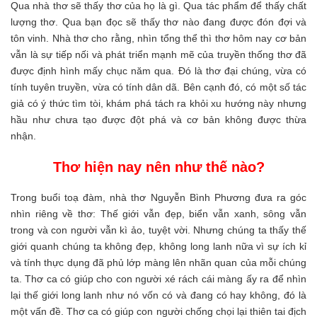
Qua nhà thơ sẽ thấy thơ của họ là gì. Qua tác phẩm để thấy chất
lượng thơ. Qua bạn đọc sẽ thấy thơ nào đang được đón đợi và
tôn vinh. Nhà thơ cho rằng, nhìn tổng thể thì thơ hôm nay cơ bản
vẫn là sự tiếp nối và phát triển mạnh mẽ của truyền thống thơ đã
được định hình mấy chục năm qua. Đó là thơ đại chúng, vừa có
tính tuyên truyền, vừa có tính dân dã. Bên cạnh đó, có một số tác
giả có ý thức tìm tòi, khám phá tách ra khỏi xu hướng này nhưng
hầu như chưa tạo được đột phá và cơ bản không được thừa
nhận.
Thơ hiện nay nên như thế nào?
Trong buổi toạ đàm, nhà thơ Nguyễn Bình Phương đưa ra góc
nhìn riêng về thơ: Thế giới vẫn đẹp, biển vẫn xanh, sông vẫn
trong và con người vẫn kì ảo, tuyệt vời. Nhưng chúng ta thấy thế
giới quanh chúng ta không đẹp, không long lanh nữa vì sự ích kỉ
và tính thực dụng đã phủ lớp màng lên nhãn quan của mỗi chúng
ta. Thơ ca có giúp cho con người xé rách cái màng ấy ra để nhìn
lại thế giới long lanh như nó vốn có và đang có hay không, đó là
một vấn đề. Thơ ca có giúp con người chống chọi lại thiên tai địch