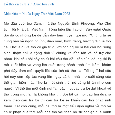
Để thơ ca thực sự được tôn vinh
Nhịp điệu mới của Ngày Thơ Việt Nam 2023
Mở đầu buổi toạ đàm, nhà thơ Nguyễn Bình Phương, Phó Chủ
tịch Hội Nhà văn Việt Nam, Tổng biên tập Tạp chí
Văn nghệ Quân
đội
đã có những lời đề dẫn đầy tâm huyết, gợi mở: “Chúng ta sẽ
cùng bàn về ngọn nguồn, diện mạo, hình dáng, hướng đi của thơ
ca. Thơ là gì và thơ có giá trị gì với con người là hai câu hỏi song
sinh, thậm chí là cộng sinh vì chúng khuếch tán và bổ trợ cho
nhau. Hai câu hỏi này có từ khi câu thơ đầu tiên của loài người lờ
mờ xuất hiện và vang lên suốt trong hành trình tìm kiếm, khám
phá đầy đam mê, quyết liệt của lịch sử thơ ca. Tôi nghĩ hai câu
hỏi này còn tiếp tục vang lên ngay cả khi nhà thơ cuối cùng của
thế gian biến mất. Thơ là một sinh thể, nó cũng bí ẩn như con
người. Vì thế tìm một định nghĩa hoặc một câu trả lời dứt khoát về
thơ trong một lần là không khả thi. Bởi tất cả mọi câu hỏi đưa ra
kèm theo câu trả lời thì câu trả lời sẽ khiến câu hỏi phát sinh
thêm. Xét cho cùng, mỗi bài thơ là một tiểu định nghĩa về thơ và
chức phận của thơ. Mỗi nhà thơ với toàn bộ sự nghiệp của mình