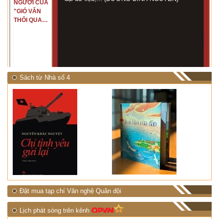
NGƯỜI CỦA
"GIÓ VẪN
THỔI QUA
RỪNG
NHIỆT ĐỚI"
Sách từ Nhà số 4
Đặt mua tạp chí Văn nghệ Quân đội
Lịch phát sóng trên kênh