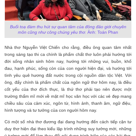
Buổi toạ đàm thu hút sự quan tâm của đông đảo giới chuyên
môn cũng như công chúng yêu thơ.
Ảnh: Toán Phan
Nhà thơ Nguyễn Việt Chiến cho rằng, điều ông quan tâm nhất
trong sáng tạo thi ca chính là phẩm chất thơ luôn phải hướng tới
đời sống nhân sinh hôm nay, hướng tới những vui, buồn, khổ
đau, hạnh phúc, sống còn của con người hiện đại, và hướng tới
tình yêu quê hương đất nước trong cội nguồn dân tộc Việt. Với
ông, đấy chính là phẩm chất của ngôn ngữ thơ hôm nay, là điều
cốt yếu của thơ đích thực, là thứ thơ phải tạo nên được một
trường thẩm mĩ mới về mặt mĩ học văn học với các vẻ đẹp mang
chiều sâu của cảm xúc, ngôn từ, hình ảnh, thanh âm, ngữ điệu,
hình tượng và tư tưởng của con người hôm nay.
Có một số nhà thơ đương đại đang hướng đến cách tiếp cận tư
duy thơ hiện đại theo kiểu lập trình những suy tưởng mới, những
ý tưởng mới để làm thay đổi nội dung trình hiện của các bài thơ,