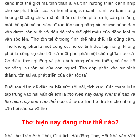
kém; một thế giới mà tình thân ái và tính hướng thiện đánh nhịp
cho sự phát triển của xã hội nhưng sự cạnh tranh và bản năng
hoang dã cũng chưa mất đi, thậm chí còn phát sinh, còn gia tăng;
một thế giới mà sự sống được tôn sùng nâng niu nhưng súng đạn
vẫn được sản xuất và đâu đó trên thế giới máu của đồng loại ta
vẫn sộc lên. Thơ tồn tại ở trong tình thế như thế, rất dũng cảm.
Thơ không phải là một công cụ, nó có tính độc lập riêng, không
phải là công cụ cho bất cứ một phe phái một chủ nghĩa nào cả.
Có điều, thơ nghiêng về phía ánh sáng của cái thiện, nó ủng hộ
sự sống, sự tồn tại của con người. Thơ góp phần vào sự hình
thành, tồn tại và phát triển của dân tộc ta”.
Buổi toạ đàm đã diễn ra hết sức sôi nổi, tích cực. Các tham luận
tập trung vào hai vấn đề lớn là
thơ hiện nay đang như thế nào
và
thơ hiện nay nên như thế nào
để từ đó liên hệ, trả lời cho những
câu hỏi sâu xa về thơ.
Thơ hiện nay đang như thế nào?
Nhà thơ Trần Anh Thái, Chủ tịch Hội đồng Thơ, Hội Nhà văn Việt