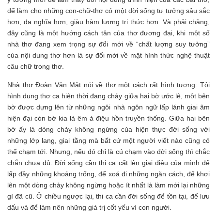
để làm cho những con-chữ-thơ có một đời sống tư tưởng sâu sắc
hơn, đa nghĩa hơn, giàu hàm lượng tri thức hơn. Và phải chăng,
đây cũng là một hướng cách tân của thơ đương đại, khi một số
nhà thơ đang xem trọng sự đổi mới về “chất lượng suy tưởng”
của nội dung thơ hơn là sự đổi mới về mặt hình thức nghệ thuật
câu chữ trong thơ.
Nhà thơ Đoàn Văn Mật nói về thơ một cách rất hình tượng: Tôi
hình dung thơ ca hiện thời đang chảy giữa hai bờ ước lệ, một bên
bờ được dựng lên từ những ngôi nhà ngôn ngữ lấp lánh giai âm
hiện đại còn bờ kia là êm ả điệu hồn truyền thống. Giữa hai bên
bờ ấy là dòng chảy không ngừng của hiện thực đời sống với
những lớp lang, giai tầng mà bất cứ một người viết nào cũng có
thể chạm tới. Nhưng, nếu đó chỉ là cú chạm vào đời sống thì chắc
chắn chưa đủ. Đời sống cần thi ca cất lên giai điệu của mình để
lấp đầy những khoảng trống, để xoá đi những ngăn cách, để khơi
lên một dòng chảy không ngừng hoặc ít nhất là làm mới lại những
gì đã cũ. Ở chiều ngược lại, thi ca cần đời sống để tồn tại, để lưu
dấu và để làm nên những giá trị cốt yếu vì con người.