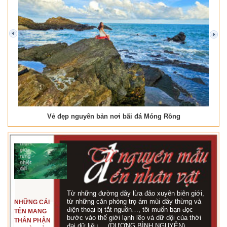
prev
next
Vẻ đẹp nguyên bản nơi bãi đá Móng Rồng
Từ những đường dây lừa đảo xuyên biên giới,
từ những căn phòng trọ ám mùi dây thừng và
NHỮNG CÁI
điện thoại bị tắt nguồn…, tôi muốn bạn đọc
TÊN MANG
bước vào thế giới lạnh lẽo và dữ dội của thời
THÂN PHẬN
đại dữ liệu,... (DƯƠNG BÌNH NGUYÊN)