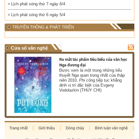
Lịch phát sóng thứ 7 ngày 6/4
Lịch phát sóng thứ 6 ngày 5/4
TRUYỀN THÔNG & PHÁT TRIỂN
Cửa sổ văn nghệ
nh
Ra mắt tác phẩm tiêu biểu của văn học
Nga đương đại
g
Được xem là một trong những tiểu
thuyết Nga quan trọng nhất của thập
niên 2010,
Phi công
tiếp tục khẳng
định vị trí đặc biệt của Evgeny
Vodolazkin (THÙY CHI)
Trang nhất
Giới thiệu
Dòng chảy
Bình luận văn nghệ