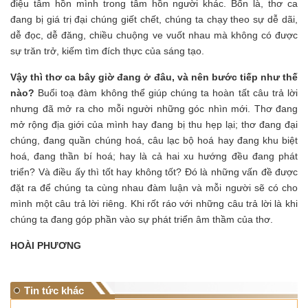
điệu tâm hồn mình trong tâm hồn người khác. Bốn là, thơ ca
đang bị giá trị đại chúng giết chết, chúng ta chạy theo sự dễ dãi,
dễ đọc, dễ đăng, chiều chuộng ve vuốt nhau mà không có được
sự trăn trở, kiếm tìm đích thực của sáng tạo.
Vậy thì thơ ca bây giờ đang ở đâu, và nên bước tiếp như thế
nào?
Buổi toạ đàm không thể giúp chúng ta hoàn tất câu trả lời
nhưng đã mở ra cho mỗi người những góc nhìn mới. Thơ đang
mở rộng địa giới của mình hay đang bị thu hẹp lại; thơ đang đại
chúng, đang quần chúng hoá, câu lạc bộ hoá hay đang khu biệt
hoá, đang thần bí hoá; hay là cả hai xu hướng đều đang phát
triển? Và điều ấy thì tốt hay không tốt? Đó là những vấn đề được
đặt ra để chúng ta cùng nhau đàm luận và mỗi người sẽ có cho
mình một câu trả lời riêng. Khi rốt ráo với những câu trả lời là khi
chúng ta đang góp phần vào sự phát triển âm thầm của thơ.
HOÀI PHƯƠNG
Tin tức khác