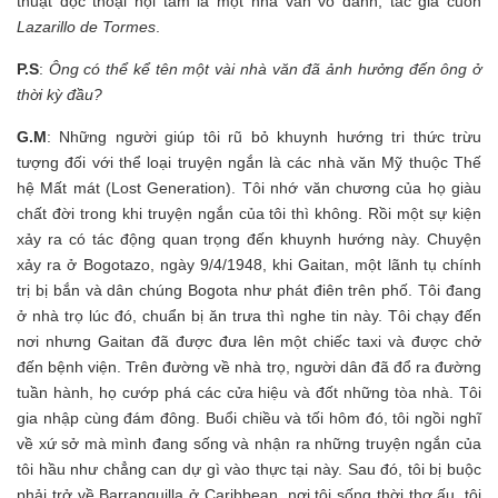
thuật độc thoại nội tâm là một nhà văn vô danh, tác giả cuốn
Lazarillo de Tormes
.
P.S
:
Ông có thể kể tên một vài nhà văn đã ảnh hưởng đến ông ở
thời kỳ đầu?
G.M
: Những người giúp tôi rũ bỏ khuynh hướng tri thức trừu
tượng đối với thể loại truyện ngắn là các nhà văn Mỹ thuộc Thế
hệ Mất mát (Lost Generation). Tôi nhớ văn chương của họ giàu
chất đời trong khi truyện ngắn của tôi thì không. Rồi một sự kiện
xảy ra có tác động quan trọng đến khuynh hướng này. Chuyện
xảy ra ở Bogotazo, ngày 9/4/1948, khi Gaitan, một lãnh tụ chính
trị bị bắn và dân chúng Bogota như phát điên trên phố. Tôi đang
ở nhà trọ lúc đó, chuẩn bị ăn trưa thì nghe tin này. Tôi chạy đến
nơi nhưng Gaitan đã được đưa lên một chiếc taxi và được chở
đến bệnh viện. Trên đường về nhà trọ, người dân đã đổ ra đường
tuần hành, họ cướp phá các cửa hiệu và đốt những tòa nhà. Tôi
gia nhập cùng đám đông. Buổi chiều và tối hôm đó, tôi ngồi nghĩ
về xứ sở mà mình đang sống và nhận ra những truyện ngắn của
tôi hầu như chẳng can dự gì vào thực tại này. Sau đó, tôi bị buộc
phải trở về Barranquilla ở Caribbean, nơi tôi sống thời thơ ấu, tôi