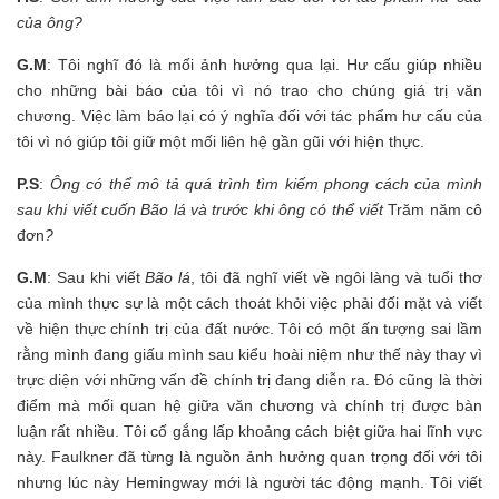
của ông?
G.M
: Tôi nghĩ đó là mối ảnh hưởng qua lại. Hư cấu giúp nhiều
cho những bài báo của tôi vì nó trao cho chúng giá trị văn
chương. Việc làm báo lại có ý nghĩa đối với tác phẩm hư cấu của
tôi vì nó giúp tôi giữ một mối liên hệ gần gũi với hiện thực.
P.S
:
Ông có thể mô tả quá trình tìm kiếm phong cách của mình
sau khi viết cuốn Bão lá và trước khi ông có thể viết
Trăm năm cô
đơn
?
G.M
: Sau khi viết
Bão lá
, tôi đã nghĩ viết về ngôi làng và tuổi thơ
của mình thực sự là một cách thoát khỏi việc phải đối mặt và viết
về hiện thực chính trị của đất nước. Tôi có một ấn tượng sai lầm
rằng mình đang giấu mình sau kiểu hoài niệm như thế này thay vì
trực diện với những vấn đề chính trị đang diễn ra. Đó cũng là thời
điểm mà mối quan hệ giữa văn chương và chính trị được bàn
luận rất nhiều. Tôi cố gắng lấp khoảng cách biệt giữa hai lĩnh vực
này. Faulkner đã từng là nguồn ảnh hưởng quan trọng đối với tôi
nhưng lúc này Hemingway mới là người tác động mạnh. Tôi viết