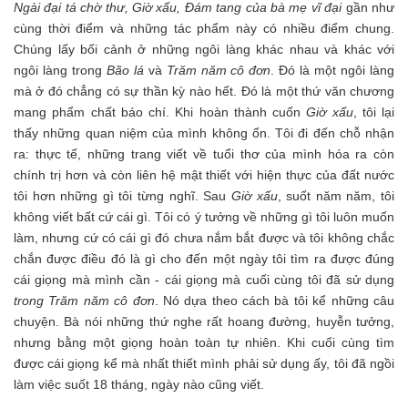
Ngài đại tá chờ thư, Giờ xấu, Đám tang của bà mẹ vĩ đại
gần như
cùng thời điểm và những tác phẩm này có nhiều điểm chung.
Chúng lấy bối cảnh ở những ngôi làng khác nhau và khác với
ngôi làng trong
Bão lá
và
Trăm năm cô đơn
. Đó là một ngôi làng
mà ở đó chẳng có sự thần kỳ nào hết. Đó là một thứ văn chương
mang phẩm chất báo chí. Khi hoàn thành cuốn
Giờ xấu
, tôi lại
thấy những quan niệm của mình không ổn. Tôi đi đến chỗ nhận
ra: thực tế, những trang viết về tuổi thơ của mình hóa ra còn
chính trị hơn và còn liên hệ mật thiết với hiện thực của đất nước
tôi hơn những gì tôi từng nghĩ. Sau
Giờ xấu
, suốt năm năm, tôi
không viết bất cứ cái gì. Tôi có ý tưởng về những gì tôi luôn muốn
làm, nhưng cứ có cái gì đó chưa nắm bắt được và tôi không chắc
chắn được điều đó là gì cho đến một ngày tôi tìm ra được đúng
cái giọng mà mình cần - cái giọng mà cuối cùng tôi đã sử dụng
trong Trăm năm cô đơn
. Nó dựa theo cách bà tôi kể những câu
chuyện. Bà nói những thứ nghe rất hoang đường, huyễn tưởng,
nhưng bằng một giọng hoàn toàn tự nhiên. Khi cuối cùng tìm
được cái giọng kể mà nhất thiết mình phải sử dụng ấy, tôi đã ngồi
làm việc suốt 18 tháng, ngày nào cũng viết.