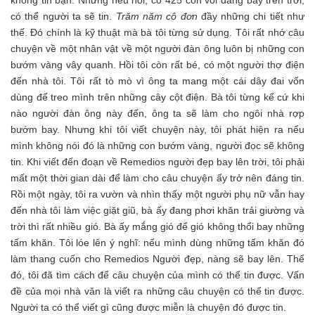
không tin bạn. Nhưng nếu nói, có 425 con voi đang bay trên trời,
có thể người ta sẽ tin.
Trăm năm cô đơn
đầy những chi tiết như
thế. Đó chính là kỹ thuật mà bà tôi từng sử dụng. Tôi rất nhớ câu
chuyện về một nhân vật về một người đàn ông luôn bị những con
bướm vàng vây quanh. Hồi tôi còn rất bé, có một người thợ điện
đến nhà tôi. Tôi rất tò mò vì ông ta mang một cái dây đai vốn
dùng để treo mình trên những cây cột điện. Bà tôi từng kể cứ khi
nào người đàn ông này đến, ông ta sẽ làm cho ngôi nhà rợp
bướm bay. Nhưng khi tôi viết chuyện này, tôi phát hiện ra nếu
mình không nói đó là những con bướm vàng, người đọc sẽ không
tin. Khi viết đến đoạn về Remedios người đẹp bay lên trời, tôi phải
mất một thời gian dài để làm cho câu chuyện ấy trở nên đáng tin.
Rồi một ngày, tôi ra vườn và nhìn thấy một người phụ nữ vẫn hay
đến nhà tôi làm việc giặt giũ, bà ấy đang phơi khăn trải giường và
trời thì rất nhiều gió. Bà ấy mắng gió để gió không thổi bay những
tấm khăn. Tôi lóe lên ý nghĩ: nếu mình dùng những tấm khăn đó
làm thang cuốn cho Remedios Người đẹp, nàng sẽ bay lên. Thế
đó, tôi đã tìm cách để câu chuyện của mình có thể tin được. Vấn
đề của mọi nhà văn là viết ra những câu chuyện có thể tin được.
Người ta có thể viết gì cũng được miễn là chuyện đó được tin.