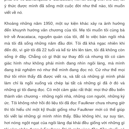
ý thức được mình đã sống một cuộc đời như thế nào, tôi muốn
viết về nó.
Khoảng những năm 1950, một sự kiện khác xảy ra ảnh hưởng
đến khuynh hướng văn chương của tôi. Mẹ tôi muốn tôi cùng bà
trở về Aracataca, nguyên quán của tôi, để lo việc bán ngôi nhà
mà tôi đã sống những năm đầu đời. Tôi đã khá ngạc nhiên khi
đến đó, vì giờ tôi đã 22 tuổi và kể từ khi lên tám, tôi đã không còn
sống ở đây. Chẳng có gì thật sự thay đổi cả nhưng tôi có cảm
giác hình như không phải mình đang nhìn ngôi làng, mà mình
đang
trải nghiệm
nó như thể mình đang đọc nó. Cứ như thể mọi
thứ tôi nhìn thấy đã được viết ra, và tất cả những gì mình phải
làm chỉ là ngồi xuống và chép lại tất cả những gì đã ở đó và
những gì tôi đang đọc. Có một cảm giác rất thật: mọi thứ đều biến
thành văn chương - những ngôi nhà, những con người, những ký
ức. Tôi không nhớ hồi đó liệu tôi đã đọc Faulkner chưa nhưng giờ
thì tôi hiểu chỉ một kỹ thuật giống như Faulkner mới có thể giúp
tôi viết lại những gì mình nhìn thấy. Bầu không khí, sự suy tàn,
hơi nóng ngột ngạt của ngôi làng đại khái đều giống với những gì