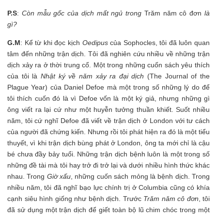
P.S
:
Còn mẫu gốc của dịch mất ngủ trong
Trăm năm cô đơn
là
gì?
G.M
: Kể từ khi đọc kịch
Oedipus
của Sophocles, tôi đã luôn quan
tâm đến những trận dịch. Tôi đã nghiên cứu nhiều về những trận
dịch xảy ra ở thời trung cổ. Một trong những cuốn sách yêu thích
của tôi là
Nhật ký về năm xảy ra đại dịch
(The Journal of the
Plague Year) của Daniel Defoe mà một trong số những lý do để
tôi thích cuốn đó là vì Defoe vốn là một ký giả, nhưng những gì
ông viết ra lại cứ như một huyễn tưởng thuần khiết. Suốt nhiều
năm, tôi cứ nghĩ Defoe đã viết về trận dịch ở London với tư cách
của người đã chứng kiến. Nhưng rồi tôi phát hiện ra đó là một tiểu
thuyết, vì khi trận dịch bùng phát ở London, ông ta mới chỉ là cậu
bé chưa đầy bảy tuổi. Những trận dịch bệnh luôn là một trong số
những đề tài mà tôi hay trở đi trở lại và dưới nhiều hình thức khác
nhau. Trong
Giờ xấu
, những cuốn sách mỏng là bệnh dịch. Trong
nhiều năm, tôi đã nghĩ bạo lực chính trị ở Columbia cũng có khía
cạnh siêu hình giống như bệnh dịch. Trước
Trăm năm cô đơn
, tôi
đã sử dụng một trận dịch để giết toàn bộ lũ chim chóc trong một