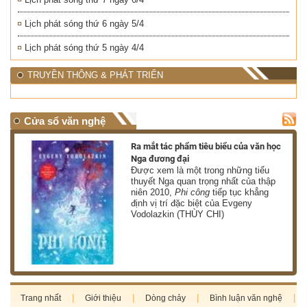
Lịch phát sóng thứ 6 ngày 5/4
Lịch phát sóng thứ 5 ngày 4/4
TRUYỀN THÔNG & PHÁT TRIỂN
Cửa sổ văn nghệ
nh
Ra mắt tác phẩm tiêu biểu của văn học
Nga đương đại
g
Được xem là một trong những tiểu
thuyết Nga quan trọng nhất của thập
niên 2010,
Phi công
tiếp tục khẳng
định vị trí đặc biệt của Evgeny
Vodolazkin (THÙY CHI)
Trang nhất
Giới thiệu
Dòng chảy
Bình luận văn nghệ