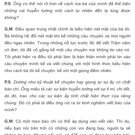
P.S
:
Ông có thể nói rõ hơn về cách mà bà của mình đã thể hiện
những cái huyễn tưởng một cách tự nhiên đến lạ lùng được
không?
G.M
: Điều quan trọng nhất chính là biểu hiện nét mặt của bà tôi.
Bà không hề đổi nét mặt khi kể những câu chuyện và mọi người
đều ngạc nhiên. Trong những nỗ lực trước đó để viết
Trăm năm
cô đơn
, tôi đã cố gắng kể một câu chuyện mà không tin vào nó.
Tôi phát hiện ra điều tôi phải làm là bản thân mình phải tin vào
câu chuyện mình kể và viết chúng với một hình thức biểu hiện
như cách bà tôi kể chuyện: kể với một giọng điềm nhiên.
P.S
:
Dường như kỹ thuật kể chuyện hay giọng tự sự ấy có chất
báo chí. Ông miêu tả các sự kiện huyễn tưởng với sự tỉ mỉ, chi tiết,
do đó, trao cho các sự kiện ấy tính chất hiện thực của riêng
chúng. Đó có phải là điều ông rút ra từ kinh nghiệm viết báo của
mình?
G.M
: Có một mẹo báo chí có thể áp dụng vào viết văn. Thí dụ,
nếu bạn nói trên trời có những con voi đang bay, người ta sẽ