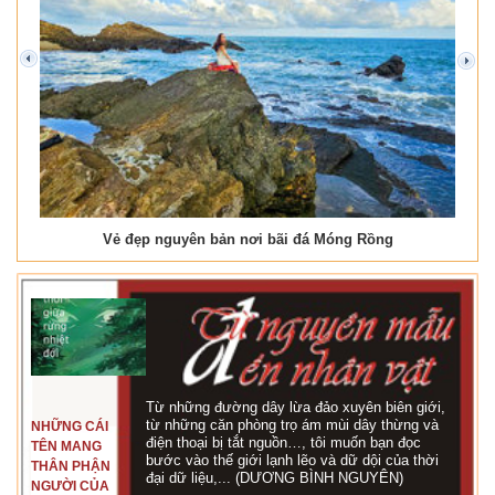
prev
next
Vẻ đẹp nguyên bản nơi bãi đá Móng Rồng
Từ những đường dây lừa đảo xuyên biên giới,
từ những căn phòng trọ ám mùi dây thừng và
NHỮNG CÁI
điện thoại bị tắt nguồn…, tôi muốn bạn đọc
TÊN MANG
bước vào thế giới lạnh lẽo và dữ dội của thời
THÂN PHẬN
đại dữ liệu,... (DƯƠNG BÌNH NGUYÊN)
NGƯỜI CỦA