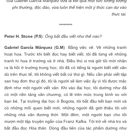
của Gabriel García Márquez vừa là kết quả một sức tưởng tượng
phi thường, độc đáo, vừa luôn thể hiện một ý thức can dự vào
thực tại.
*********
Peter H. Stone
(
P.S
):
Ông bắt đầu viết như thế nào?
Gabriel García Márquez
(
G.M
): Bằng việc vẽ. Vẽ những tranh
hoạt họa. Trước khi biết đọc hay biết viết, tôi đã từng vẽ những
tranh hí họa ở trường và ở nhà. Điều thú vị mà giờ tôi mới nhận
ra là hồi ở trường trung học, tôi đã có tiếng là người biết viết văn
dù trên thực tế, tôi không viết bất cứ thứ gì. Nếu cần phải viết tập
san hay đơn thư gì đó, tôi là người sẽ làm việc ấy vì tôi được mặc
định như một người viết văn. Khi vào đại học, tôi dường như đã
có một nền tảng văn chương, có lẽ trên mức trung bình so với
bạn bè. Tại trường đại học ở Bogota, tôi bắt đầu kết bạn mới và
có những mối quen biết mới, những người đã giới thiệu tôi với
những nhà văn đương thời. Một đêm, một người bạn cho tôi
mượn một tập truyện ngắn của Franz Kafka. Tôi trở về nhà trọ và
bắt đầu đọc
Hóa thân
. Dòng đầu tiên của tác phẩm dường như