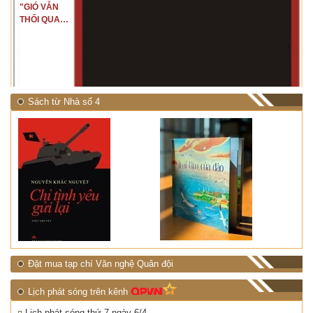
"GIÓ VẪN
THỔI QUA
RỪNG
NHIỆT ĐỚI"
Sách từ Nhà số 4
Đặt mua tạp chí Văn nghệ Quân đội
Lịch phát sóng trên kênh
Lịch phát sóng thứ 7 ngày 6/4