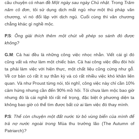
câu chuyện có nhan đề
Một ngày sau ngày Chủ nhật
. Trong
Trăm
năm cô đơn
, tôi sử dụng dịch mất ngủ như một thủ pháp văn
chương, vì nó đối lập với dịch ngủ. Cuối cùng thì văn chương
chẳng khác gì nghề mộc.
P.S
:
Ông giải thích thêm một chút về phép so sánh đó được
không?
G.M
: Cả hai đều là những công việc nhọc nhằn. Viết cái gì đó
cũng vất vả như làm một chiếc bàn. Cả hai công việc đều đòi hỏi
ta phải làm việc với hiện thực, một chất liệu cũng cứng như gỗ.
Về cơ bản có rất ít sự thần kỳ và có rất nhiều việc khó khăn liên
quan. Và như Proust từng nói, tôi nghĩ, công việc này chỉ cần 10%
cảm hứng nhưng cần đến 90% mồ hôi. Tôi chưa làm mộc bao giờ
nhưng đó là cái nghề tôi rất nể trọng, đặc biệt ở phương diện ta
không bao giờ có thể tìm được bất cứ ai làm việc đó thay mình.
P.S
:
Thế còn chuyện một đất nước từ bỏ vùng biển của mình để
trả nợ nước ngoài trong
Mùa thu trưởng lão (The Autumn of
Patriarch)
?