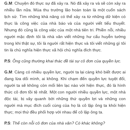
G.M
: Chuyện đó thực sự đã xảy ra. Nó đã xảy ra và sẽ còn xảy ra
nhiều lần nữa. Mùa thu trưởng lão hoàn toàn là một cuốn sách
lịch sử. Tìm những khả năng có thể xảy ra từ những dữ kiện có
thực là công việc của nhà báo và của người viết tiểu thuyết.
Nhưng đó cũng là công việc của một nhà tiên tri. Phiền nỗi, nhiều
người mặc định tôi là nhà văn viết những hư cấu huyễn tưởng
trong khi thật sự, tôi là người rất hiện thực và tôi viết những gì tôi
tin là chủ nghĩa hiện thực xã hội chủ nghĩa đích thực.
P.S
:
Ông cũng thường khai thác đề tài sự cô đơn của quyền lực.
G.M
: Càng có nhiều quyền lực, người ta lại càng khó biết được ai
đang lừa dối mình, ai không. Khi chạm đến quyền lực tuyệt đối,
người ta sẽ không còn mối liên lạc nào với hiện thực, đó là hình
thức cô đơn tồi tệ nhất. Một con người nhiều quyền lực, một nhà
độc tài, bị vây quanh bởi những thứ quyền lợi và những con
người mà mục đích cuối cùng của họ là cô lập ông ta khỏi hiện
thực; mọi thứ đều phối hợp với nhau để cô lập ông ta.
P.S
:
Thế còn nỗi cô đơn của nhà văn? Có khác không?