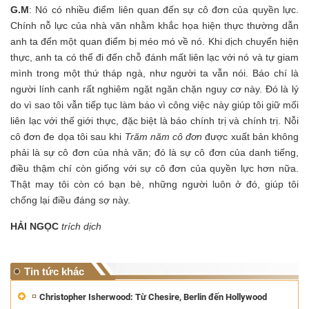
G.M
: Nó có nhiều điểm liên quan đến sự cô đơn của quyền lực.
Chính nỗ lực của nhà văn nhằm khắc họa hiện thực thường dẫn
anh ta đến một quan điểm bị méo mó về nó. Khi dịch chuyển hiện
thực, anh ta có thể đi đến chỗ đánh mất liên lạc với nó và tự giam
mình trong một thứ tháp ngà, như người ta vẫn nói. Báo chí là
người lính canh rất nghiêm ngặt ngăn chặn nguy cơ này. Đó là lý
do vì sao tôi vẫn tiếp tục làm báo vì công việc này giúp tôi giữ mối
liên lạc với thế giới thực, đặc biệt là báo chính trị và chính trị. Nỗi
cô đơn đe dọa tôi sau khi
Trăm năm cô đơn
được xuất bản không
phải là sự cô đơn của nhà văn; đó là sự cô đơn của danh tiếng,
điều thậm chí còn giống với sự cô đơn của quyền lực hơn nữa.
Thật may tôi còn có bạn bè, những người luôn ở đó, giúp tôi
chống lại điều đáng sợ này.
HẢI NGỌC
trích dịch
Tin tức khác
Christopher Isherwood: Từ Chesire, Berlin đến Hollywood