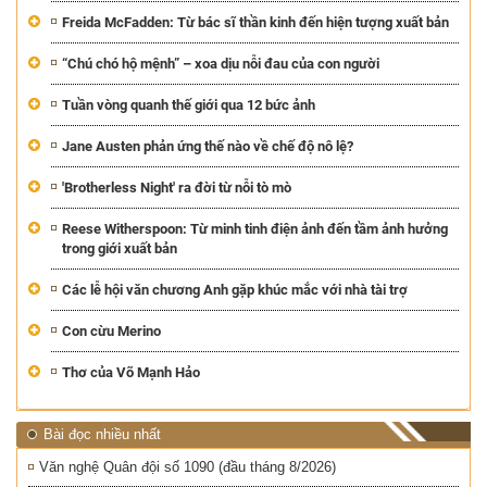
Freida McFadden: Từ bác sĩ thần kinh đến hiện tượng xuất bản
“Chú chó hộ mệnh” – xoa dịu nỗi đau của con người
Tuần vòng quanh thế giới qua 12 bức ảnh
Jane Austen phản ứng thế nào về chế độ nô lệ?
'Brotherless Night' ra đời từ nỗi tò mò
Reese Witherspoon: Từ minh tinh điện ảnh đến tầm ảnh hưởng
trong giới xuất bản
Các lễ hội văn chương Anh gặp khúc mắc với nhà tài trợ
Con cừu Merino
Thơ của Võ Mạnh Hảo
Bài đọc nhiều nhất
Văn nghệ Quân đội số 1090 (đầu tháng 8/2026)