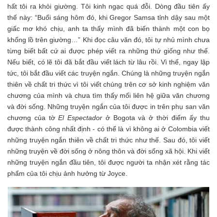
hất tôi ra khỏi giường. Tôi kinh ngạc quá đỗi. Dòng đầu tiên ấy
thế này: “Buổi sáng hôm đó, khi Gregor Samsa tỉnh dậy sau một
giấc mơ khó chịu, anh ta thấy mình đã biến thành một con bọ
khổng lồ trên giường…” Khi đọc câu văn đó, tôi tự nhủ mình chưa
từng biết bất cứ ai được phép viết ra những thứ giống như thế.
Nếu biết, có lẽ tôi đã bắt đầu viết lách từ lâu rồi. Vì thế, ngay lập
tức, tôi bắt đầu viết các truyện ngắn. Chúng là những truyện ngắn
thiên về chất tri thức vì tôi viết chúng trên cơ sở kinh nghiệm văn
chương của mình và chưa tìm thấy mối liên hệ giữa văn chương
và đời sống. Những truyện ngắn của tôi được in trên phụ san văn
chương của tờ
El Espectador
ở Bogota và ở thời điểm ấy thu
được thành công nhất định - có thể là vì không ai ở Colombia viết
những truyện ngắn thiên về chất tri thức như thế. Sau đó, tôi viết
những truyện về đời sống ở nông thôn và đời sống xã hội. Khi viết
những truyện ngắn đầu tiên, tôi được người ta nhận xét rằng tác
phẩm của tôi chịu ảnh hưởng từ Joyce.