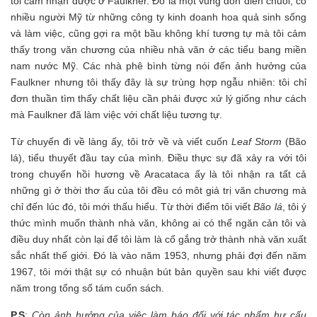
tôi cảm nhận được ở Faulkner. Đó là một vùng đồn điền chuối, có
nhiều người Mỹ từ những công ty kinh doanh hoa quả sinh sống
và làm việc, cũng gợi ra một bầu không khí tương tự mà tôi cảm
thấy trong văn chương của nhiều nhà văn ở các tiểu bang miền
nam nước Mỹ. Các nhà phê bình từng nói đến ảnh hưởng của
Faulkner nhưng tôi thấy đây là sự trùng hợp ngẫu nhiên: tôi chỉ
đơn thuần tìm thấy chất liệu cần phải được xử lý giống như cách
mà Faulkner đã làm việc với chất liệu tương tự.
Từ chuyến đi về làng ấy, tôi trở về và viết cuốn
Leaf Storm
(Bão
lá), tiểu thuyết đầu tay của mình. Điều thực sự đã xảy ra với tôi
trong chuyến hồi hương về Aracataca ấy là tôi nhận ra tất cả
những gì ở thời thơ ấu của tôi đều có môt giá trị văn chương mà
chỉ đến lúc đó, tôi mới thấu hiểu. Từ thời điểm tôi viết
Bão lá
, tôi ý
thức mình muốn thành nhà văn, không ai có thể ngăn cản tôi và
điều duy nhất còn lại để tôi làm là cố gắng trở thành nhà văn xuất
sắc nhất thế giới. Đó là vào năm 1953, nhưng phải đợi đến năm
1967, tôi mới thật sự có nhuận bút bản quyền sau khi viết được
năm trong tổng số tám cuốn sách.
P.S
:
Còn ảnh hưởng của việc làm báo đối với tác phẩm hư cấu