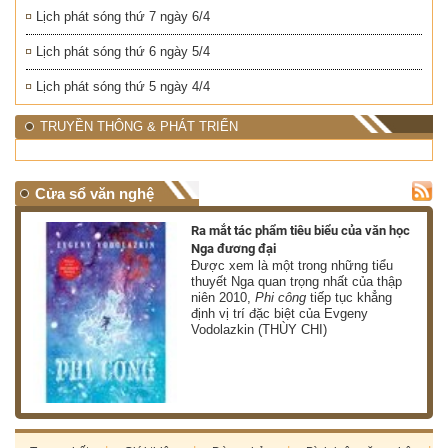
Lịch phát sóng thứ 7 ngày 6/4
Lịch phát sóng thứ 6 ngày 5/4
Lịch phát sóng thứ 5 ngày 4/4
TRUYỀN THÔNG & PHÁT TRIỂN
Cửa sổ văn nghệ
nh
Ra mắt tác phẩm tiêu biểu của văn học
Nga đương đại
g
Được xem là một trong những tiểu
thuyết Nga quan trọng nhất của thập
niên 2010,
Phi công
tiếp tục khẳng
định vị trí đặc biệt của Evgeny
Vodolazkin (THÙY CHI)