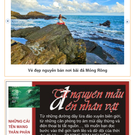
prev
next
Vẻ đẹp nguyên bản nơi bãi đá Móng Rồng
Từ những đường dây lừa đảo xuyên biên giới,
từ những căn phòng trọ ám mùi dây thừng và
NHỮNG CÁI
điện thoại bị tắt nguồn…, tôi muốn bạn đọc
TÊN MANG
bước vào thế giới lạnh lẽo và dữ dội của thời
THÂN PHẬN