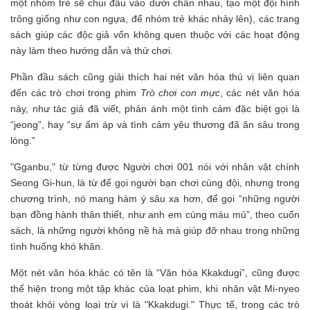
một nhóm trẻ sẽ chui đầu vào dưới chân nhau, tạo một đội hình
trông giống như con ngựa, để nhóm trẻ khác nhảy lên), các trang
sách giúp các độc giả vốn không quen thuộc với các hoạt động
này làm theo hướng dẫn và thử chơi.
Phần đầu sách cũng giải thích hai nét văn hóa thú vị liên quan
đến các trò chơi trong phim
Trò chơi con mực
, các nét văn hóa
này, như tác giả đã viết, phản ánh một tình cảm đặc biệt gọi là
“jeong”, hay “sự ấm áp và tình cảm yêu thương đã ăn sâu trong
lòng.”
"Gganbu," từ từng được Người chơi 001 nói với nhân vật chính
Seong Gi-hun, là từ để gọi người bạn chơi cùng đội, nhưng trong
chương trình, nó mang hàm ý sâu xa hơn, để gọi “những người
bạn đồng hành thân thiết, như anh em cùng máu mủ”, theo cuốn
sách, là những người không nề hà mà giúp đỡ nhau trong những
tình huống khó khăn.
Một nét văn hóa khác có tên là “Văn hóa Kkakdugi”, cũng được
thể hiện trong một tập khác của loạt phim, khi nhân vật Mi-nyeo
thoát khỏi vòng loại trừ vì là "Kkakdugi." Thực tế, trong các trò