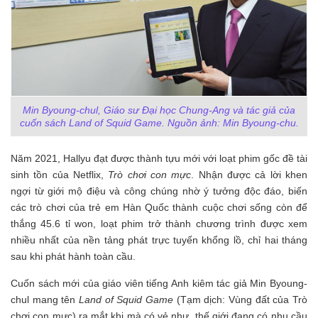
Min Byoung-chul, Giáo sư Đại học Chung-Ang và tác giả của
cuốn sách Land of Squid Game. Nguồn ảnh: Min Byoung-chu.
Năm 2021, Hallyu đạt được thành tựu mới với loạt phim gốc đề tài
sinh tồn của Netflix,
Trò chơi con mực
. Nhận được cả lời khen
ngợi từ giới mộ điệu và công chúng nhờ ý tưởng độc đáo, biến
các trò chơi của trẻ em Hàn Quốc thành cuộc chơi sống còn để
thắng 45.6 tỉ won, loạt phim trở thành chương trình được xem
nhiều nhất của nền tảng phát trực tuyến khổng lồ, chỉ hai tháng
sau khi phát hành toàn cầu.
Cuốn sách mới của giáo viên tiếng Anh kiêm tác giả Min Byoung-
chul mang tên
Land of Squid Game
(Tạm dịch: Vùng đất của Trò
chơi con mực) ra mắt khi mà có vẻ như, thế giới
đang có nhu cầu