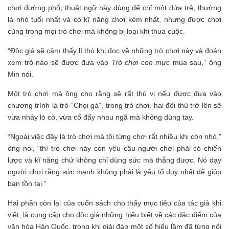
chơi đường phố, thuật ngữ này dùng để chỉ một đứa trẻ, thường
là nhỏ tuổi nhất và có kĩ năng chơi kém nhất, nhưng được chơi
cùng trong mọi trò chơi mà không bị loại khi thua cuộc.
“Độc giả sẽ cảm thấy lí thú khi đọc về những trò chơi này và đoán
xem trò nào sẽ được đưa vào
Trò chơi con mực
mùa sau,” ông
Min nói.
Một trò chơi mà ông cho rằng sẽ rất thú vị nếu được đưa vào
chương trình là trò “Chọi gà”, trong trò chơi, hai đối thủ trở lên sẽ
vừa nhảy lò cò, vừa cố đẩy nhau ngã mà không dùng tay.
“Ngoài việc đây là trò chơi mà tôi từng chơi rất nhiều khi còn nhỏ,”
ông nói, “thì trò chơi này còn yêu cầu người chơi phải có chiến
lược và kĩ năng chứ không chỉ dùng sức mà thắng được. Nó dạy
người chơi rằng sức mạnh không phải là yếu tố duy nhất để giúp
bạn tồn tại.”
Hai phần còn lại của cuốn sách cho thấy mục tiêu của tác giả khi
viết, là cung cấp cho độc giả những hiểu biết về các đặc điểm của
văn hóa Hàn Quốc, trong khi giải đáp một số hiểu lầm đã từng nổi