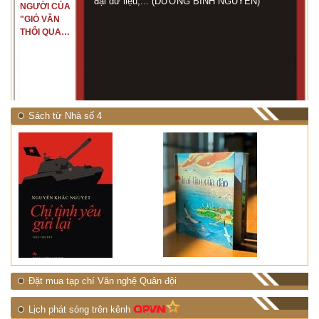
đại dữ liệu,... (DƯƠNG BÌNH NGUYÊN)
NGƯỜI CỦA
"GIÓ VẪN
THỔI QUA
RỪNG
NHIỆT ĐỚI"
Sách từ Nhà số 4
Đặt mua tạp chí Văn nghệ Quân đội
Lịch phát sóng trên kênh