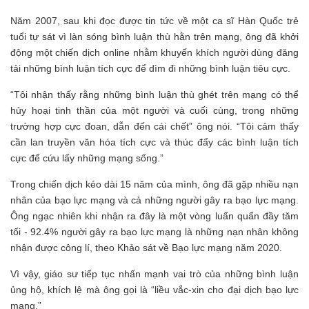
Năm 2007, sau khi đọc được tin tức về một ca sĩ Hàn Quốc trẻ
tuổi tự sát vì làn sóng bình luận thù hằn trên mạng, ông đã khởi
động một chiến dịch online nhằm khuyến khích người dùng đăng
tải những bình luận tích cực để dìm đi những bình luận tiêu cực.
“Tôi nhận thấy rằng những bình luận thù ghét trên mạng có thể
hủy hoại tinh thần của một người và cuối cùng, trong những
trường hợp cực đoan, dẫn đến cái chết” ông nói. “Tôi cảm thấy
cần lan truyền văn hóa tích cực và thúc đẩy các bình luận tích
cực để cứu lấy những mạng sống.”
Trong chiến dịch kéo dài 15 năm của mình, ông đã gặp nhiều nạn
nhân của bạo lực mạng và cả những người gây ra bạo lực mạng.
Ông ngạc nhiên khi nhận ra đây là một vòng luẩn quẩn đầy tăm
tối - 92.4% người gây ra bạo lực mạng là những nạn nhân không
nhận được công lí, theo Khảo sát về Bạo lực mạng năm 2020.
Vì vậy, giáo sư tiếp tục nhấn mạnh vai trò của những bình luận
ủng hộ, khích lệ mà ông gọi là “liều vắc-xin cho đại dịch bạo lực
mạng.”