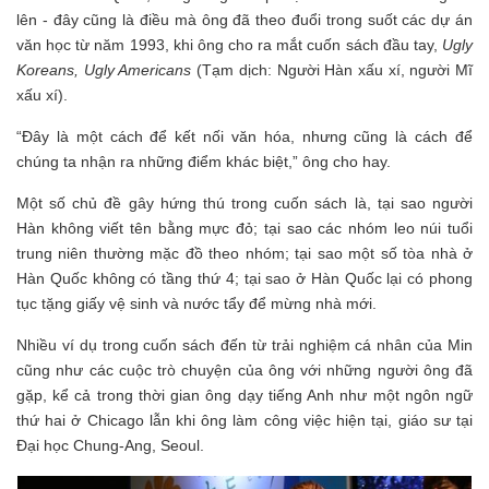
lên - đây cũng là điều mà ông đã theo đuổi trong suốt các dự án
văn học từ năm 1993, khi ông cho ra mắt cuốn sách đầu tay,
Ugly
Koreans, Ugly Americans
(Tạm dịch: Người Hàn xấu xí, người Mĩ
xấu xí).
“Đây là một cách để kết nối văn hóa, nhưng cũng là cách để
chúng ta nhận ra những điểm khác biệt,” ông cho hay.
Một số chủ đề gây hứng thú trong cuốn sách là, tại sao người
Hàn không viết tên bằng mực đỏ; tại sao các nhóm leo núi tuổi
trung niên thường mặc đồ theo nhóm; tại sao một số tòa nhà ở
Hàn Quốc không có tầng thứ 4; tại sao ở Hàn Quốc lại có phong
tục tặng giấy vệ sinh và nước tẩy để mừng nhà mới.
Nhiều ví dụ trong cuốn sách đến từ trải nghiệm cá nhân của Min
cũng như các cuộc trò chuyện của ông với những người ông đã
gặp, kể cả trong thời gian ông dạy tiếng Anh như một ngôn ngữ
thứ hai ở Chicago lẫn khi ông làm công việc hiện tại, giáo sư tại
Đại học Chung-Ang, Seoul.