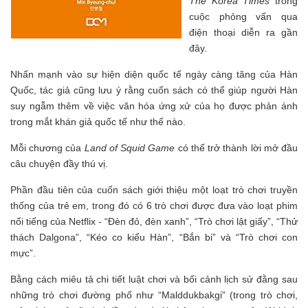
The Korea Times
trong
cuộc phỏng vấn qua
điện thoại diễn ra gần
đây.
Nhấn mạnh vào sự hiện diện quốc tế ngày càng tăng của Hàn
Quốc, tác giả cũng lưu ý rằng cuốn sách có thể giúp người Hàn
suy ngẫm thêm về việc văn hóa ứng xử của họ được phản ánh
trong mắt khán giả quốc tế như thế nào.
Mỗi chương của
Land of Squid Game
có thể trở thành lời mở đầu
câu chuyện đầy thú vị.
Phần đầu tiên của cuốn sách giới thiệu một loạt trò chơi truyền
thống của trẻ em, trong đó có 6 trò chơi được đưa vào loạt phim
nổi tiếng của Netflix - “Đèn đỏ, đèn xanh”, “Trò chơi lật giấy”, “Thử
thách Dalgona”, “Kéo co kiểu Hàn”, “Bắn bi” và “Trò chơi con
mực”.
Bằng cách miêu tả chi tiết luật chơi và bối cảnh lịch sử đằng sau
những trò chơi đường phố như “Malddukbakgi” (trong trò chơi,