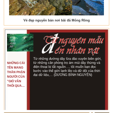
Vẻ đẹp nguyên bản nơi bãi đá Móng Rồng
Từ những đường dây lừa đảo xuyên biên giới,
từ những căn phòng trọ ám mùi dây thừng và
NHỮNG CÁI
điện thoại bị tắt nguồn…, tôi muốn bạn đọc
TÊN MANG
bước vào thế giới lạnh lẽo và dữ dội của thời
THÂN PHẬN
đại dữ liệu,... (DƯƠNG BÌNH NGUYÊN)
NGƯỜI CỦA
"GIÓ VẪN
THỔI QUA
RỪNG
NHIỆT ĐỚI"