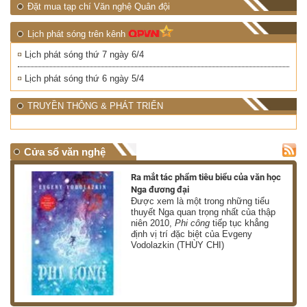
Đặt mua tạp chí Văn nghệ Quân đội
Lịch phát sóng trên kênh
Lịch phát sóng thứ 7 ngày 6/4
Lịch phát sóng thứ 6 ngày 5/4
TRUYỀN THÔNG & PHÁT TRIỂN
Cửa sổ văn nghệ
nh
Ra mắt tác phẩm tiêu biểu của văn học
Nga đương đại
g
Được xem là một trong những tiểu
thuyết Nga quan trọng nhất của thập
niên 2010,
Phi công
tiếp tục khẳng
định vị trí đặc biệt của Evgeny
Vodolazkin (THÙY CHI)