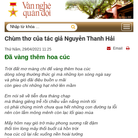
Toggle
navigati
Chùm thơ của tác giả Nguyễn Thanh Hải
Email
Thứ Năm, 29/04/2021 11:25
Đã vàng thêm hoa cúc
Trời đất mơ màng chi để vàng thêm hoa cúc
dòng sông thường thức gì mà những lọn sóng ngà say
và phía gió đãi điệu buồn u mãi
còn gieo chi những hạt nhớ lên mầm
Em nói sẽ về tiễn đưa tháng chạp
mà tháng giêng trễ rồi chiều vẫn nắng mình tôi
có phải chúng mình chưa qua hết những con đường tạ lỗi
nên còn lắm mông mênh còn lạc lối giao mùa
Mấy hôm nay gió trở màu phong sương rất đậm
thổi tím lòng mây thổi buốt cả hồn trời
hoa cúc cũ lại rắc xuống nền hoài tưởng