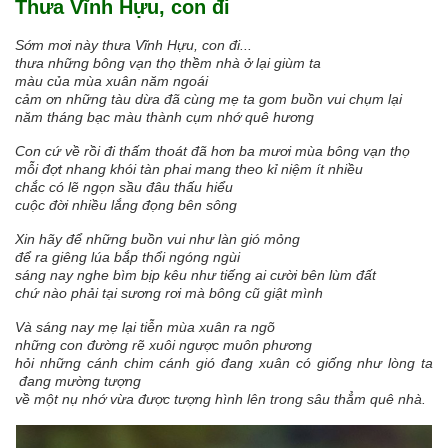
Thưa Vĩnh Hựu, con đi
Sớm mơi này thưa Vĩnh Hựu, con đi...
thưa những bông vạn thọ thềm nhà ở lại giùm ta
màu của mùa xuân năm ngoái
cảm ơn những tàu dừa đã cùng mẹ ta gom buồn vui chụm lại
năm tháng bạc màu thành cụm nhớ quê hương
Con cứ về rồi đi thấm thoát đã hơn ba mươi mùa bông vạn thọ
mỗi đợt nhang khói tàn phai mang theo kỉ niệm ít nhiều
chắc có lẽ ngọn sầu đâu thấu hiểu
cuộc đời nhiều lắng đọng bên sông
Xin hãy để những buồn vui như làn gió mỏng
để ra giêng lúa bắp thổi ngóng ngùi
sáng nay nghe bìm bịp kêu như tiếng ai cười bên lùm đất
chứ nào phải tại sương rơi mà bông cũ giật mình
Và sáng nay mẹ lại tiễn mùa xuân ra ngõ
những con đường rẽ xuôi ngược muôn phương
hỏi những cánh chim cánh gió đang xuân có giống như lòng ta
đang mường tượng
về một nụ nhớ vừa được tượng hình lên trong sâu thẳm quê nhà.